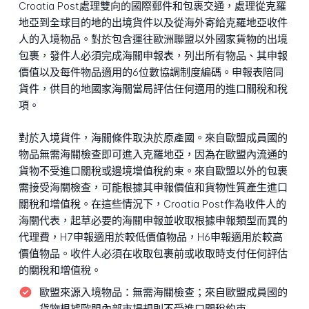
Croatia Post處理雙向的國際郵件和包裹交通，處理從克羅
地亞到全球目的地的出境貨件以及從海外寄給克羅地亞收件
人的入境物品。對於包含運往歐洲聯盟以外國家貨物的出境
包裹，發件人必須完成海關申報表，列出所有物品、其申報
價值以及每件物品適用的6位數協調制度編碼。申報表陪同
貨件，供目的地國家海關當局評估任何適用的進口關稅和稅
項。
對於入境貨件，海關條件取決於原產國。來自歐盟成員國的
物品無需海關檢查即可進入克羅地亞，因為在歐盟內流通的
貨物不受進口關稅或邊境增值稅約束。來自歐盟以外的包裹
需接受海關檢查，可能根據其申報價值和貨物性質產生進口
關稅和增值稅。在這些情況下，Croatia Post作為收件人的
海關代表，起草必要的海關申報並收取根據申報類型而異的
代理費，H7申報適用於較低價值物品，H6申報適用於較高
價值物品。收件人必須在收取包裹前或收取時支付任何評估
的關稅和增值稅。
歐盟來源入境物品：
無需海關檢查；來自歐盟成員國的
貨物根據歐盟內部市場規則不受進口關稅約束