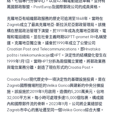
絡、七個專門分揀中心，以及423輛電動遞送車輛，並持有
萬國郵政聯盟、PostEurop及國際郵政公司的成員資格。
克羅地亞有組織郵政服務的歷史可追溯至1848年，當時在
Zagreb成立了最高克羅地亞-斯拉沃尼亞郵政管理局。該機
構在歷屆政治管理下演變，於1919年成為克羅地亞郵政、電
報和電話總局，並在社會主義時期以PTT-promet RH名稱營
運。克羅地亞獨立後，議會於1990年成立了公營公司
Croatian Post and Telecommunications，即Hrvatska
pošta i telekomunikacije或HPT。決定性的結構變化發生在
1999年1月1日，當時HPT分拆為兩個獨立實體，將郵政業務
與電信業務分離，創造了現在形式的Croatia Post。
Croatia Post現代歷史中一項決定性的基礎設施投資，是在
Zagreb國際機場附近的Velika Gorica興建新的中央分揀設
施。該設施於2019年9月啟用，造價約5,200萬美元，佔地
32,000平方米，每小時可處理多達15,000個包裹，構成國
內和國際郵件流的骨幹。2023年9月，公司將企業總部從
Zagreb市中心的舊址遷至同一個Velika Gorica綜合大樓。