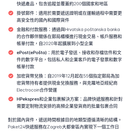
快遞產品，包含追蹤並覆蓋約200個國家和地區
掛號郵件：
適用於需要遞送證明或在運輸過程中需要更
高安全性的國內和國際貨件
金融和付款服務：
通過與Hrvatska poštanska banka
的合作夥伴關係在郵局櫃檯進行現金交易、帳戶服務和
帳單付款，自2020年起擴展到小型企業
ePost(ePošta)：
用於電子發送、接收和存檔信件和文
件的數字平台，包括私人和企業客戶的電子發票和數字
帳單付款
加密貨幣兌換：
自2019年12月起在55個指定郵局為加
密貨幣持有者提供現金兌換服務，與克羅地亞經紀商
Electrocoin合作營運
HPekspres和企業包裹解決方案：
品牌快遞服務和針對
需要定制物流安排的高頻企業發貨商的批量包裹合同
對於國內貨件，遞送時間根據目的地類型遵循清晰的結構。
Paket24快遞服務在Zagreb大都會區內實現下一個工作日