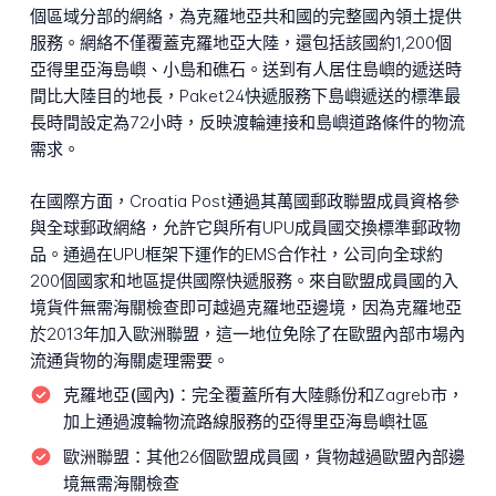
個區域分部的網絡，為克羅地亞共和國的完整國內領土提供
服務。網絡不僅覆蓋克羅地亞大陸，還包括該國約1,200個
亞得里亞海島嶼、小島和礁石。送到有人居住島嶼的遞送時
間比大陸目的地長，Paket24快遞服務下島嶼遞送的標準最
長時間設定為72小時，反映渡輪連接和島嶼道路條件的物流
需求。
在國際方面，Croatia Post通過其萬國郵政聯盟成員資格參
與全球郵政網絡，允許它與所有UPU成員國交換標準郵政物
品。通過在UPU框架下運作的EMS合作社，公司向全球約
200個國家和地區提供國際快遞服務。來自歐盟成員國的入
境貨件無需海關檢查即可越過克羅地亞邊境，因為克羅地亞
於2013年加入歐洲聯盟，這一地位免除了在歐盟內部市場內
流通貨物的海關處理需要。
克羅地亞(國內)：
完全覆蓋所有大陸縣份和Zagreb市，
加上通過渡輪物流路線服務的亞得里亞海島嶼社區
歐洲聯盟：
其他26個歐盟成員國，貨物越過歐盟內部邊
境無需海關檢查