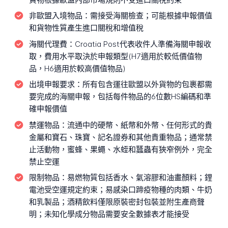
非歐盟入境物品：
需接受海關檢查；可能根據申報價值
和貨物性質產生進口關稅和增值稅
海關代理費：
Croatia Post代表收件人準備海關申報收
取，費用水平取決於申報類型(H7適用於較低價值物
品，H6適用於較高價值物品)
出境申報要求：
所有包含運往歐盟以外貨物的包裹都需
要完成的海關申報，包括每件物品的6位數HS編碼和準
確申報價值
禁運物品：
流通中的硬幣、紙幣和外幣、任何形式的貴
金屬和寶石、珠寶、記名證券和其他貴重物品；通常禁
止活動物，蜜蜂、果蠅、水蛭和蠶蟲有狹窄例外，完全
禁止空運
限制物品：
易燃物質包括香水、氣溶膠和油畫顏料；鋰
電池受空運規定約束；易感染口蹄疫物種的肉類、牛奶
和乳製品；酒精飲料僅限原裝密封包裝並附生產商聲
明；未知化學成分物品需要安全數據表才能接受