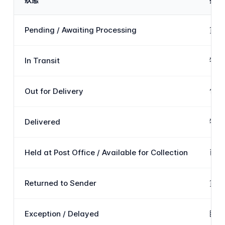
Pending / Awaiting Processing
貨件
In Transit
物品
Out for Delivery
包裹
Delivered
物品
Held at Post Office / Available for Collection
已嘗
Returned to Sender
貨件
Exception / Delayed
臨時