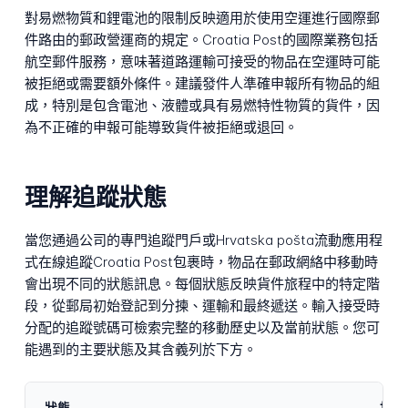
對易燃物質和鋰電池的限制反映適用於使用空運進行國際郵
件路由的郵政營運商的規定。Croatia Post的國際業務包括
航空郵件服務，意味著道路運輸可接受的物品在空運時可能
被拒絕或需要額外條件。建議發件人準確申報所有物品的組
成，特別是包含電池、液體或具有易燃特性物質的貨件，因
為不正確的申報可能導致貨件被拒絕或退回。
理解追蹤狀態
當您通過公司的專門追蹤門戶或Hrvatska pošta流動應用程
式在線追蹤Croatia Post包裹時，物品在郵政網絡中移動時
會出現不同的狀態訊息。每個狀態反映貨件旅程中的特定階
段，從郵局初始登記到分揀、運輸和最終遞送。輸入接受時
分配的追蹤號碼可檢索完整的移動歷史以及當前狀態。您可
能遇到的主要狀態及其含義列於下方。
狀態
描述