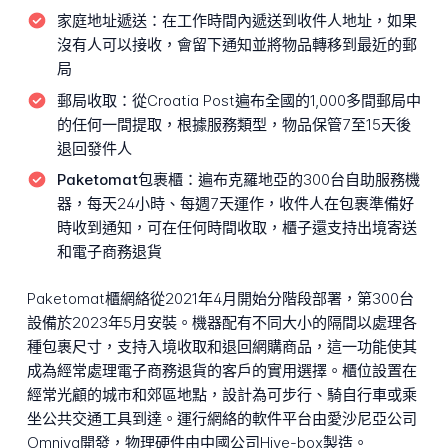
家庭地址遞送：
在工作時間內遞送到收件人地址，如果
沒有人可以接收，會留下通知並將物品轉移到最近的郵
局
郵局收取：
從Croatia Post遍布全國的1,000多間郵局中
的任何一間提取，根據服務類型，物品保管7至15天後
退回發件人
Paketomat包裹櫃：
遍布克羅地亞的300台自助服務機
器，每天24小時、每週7天運作，收件人在包裹準備好
時收到通知，可在任何時間收取，櫃子還支持出境寄送
和電子商務退貨
Paketomat櫃網絡從2021年4月開始分階段部署，第300台
設備於2023年5月安裝。機器配有不同大小的隔間以處理各
種包裹尺寸，支持入境收取和退回網購商品，這一功能使其
成為經常處理電子商務退貨的客戶的實用選擇。櫃位設置在
經常光顧的城市和郊區地點，設計為可步行、騎自行車或乘
坐公共交通工具到達。運行網絡的軟件平台由愛沙尼亞公司
Omniva開發，物理硬件由中國公司Hive-box製造。