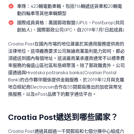
車隊：
423輛電動車輛，包括116輛遞送貨車和20輛電
動四輪車等其他車輛類型
國際成員資格：
萬國郵政聯盟(UPU)、PostEurop(共同
創始人)、國際郵政公司(IPC，自2019年7月1日起成員)
Croatia Post在國內市場的地位建基於其通用服務提供商的
法律地位，這項義務要求公司無論商業盈利能力如何，都必
須遞送到國內每個地址。這涵蓋商業承運商通常不以標準費
率服務的偏遠山區社區和島嶼聚落。除了郵政職責外，公司
還通過與Hrvatska poštanska banka(Croatian Postal
Bank)的合作夥伴關係提供金融服務、於2019年12月與克羅
地亞經紀商Electrocoin合作在55間郵局推出的加密貨幣兌
換服務，以及ePost品牌下的數字通信平台。
Croatia Post遞送到哪些國家？
Croatia Post通過其超過一千間郵局和七個分揀中心組成六