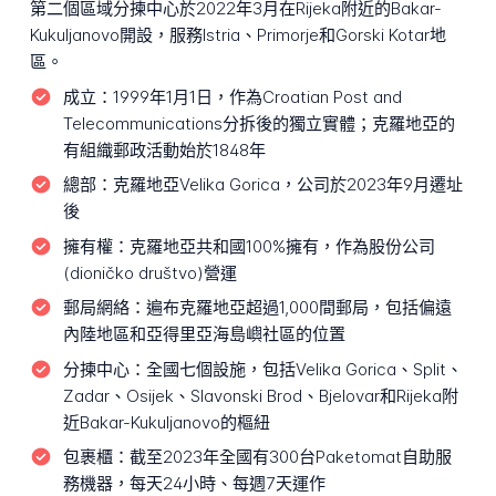
第二個區域分揀中心於2022年3月在Rijeka附近的Bakar-
Kukuljanovo開設，服務Istria、Primorje和Gorski Kotar地
區。
成立：
1999年1月1日，作為Croatian Post and
Telecommunications分拆後的獨立實體；克羅地亞的
有組織郵政活動始於1848年
總部：
克羅地亞Velika Gorica，公司於2023年9月遷址
後
擁有權：
克羅地亞共和國100%擁有，作為股份公司
(dioničko društvo)營運
郵局網絡：
遍布克羅地亞超過1,000間郵局，包括偏遠
內陸地區和亞得里亞海島嶼社區的位置
分揀中心：
全國七個設施，包括Velika Gorica、Split、
Zadar、Osijek、Slavonski Brod、Bjelovar和Rijeka附
近Bakar-Kukuljanovo的樞紐
包裹櫃：
截至2023年全國有300台Paketomat自助服
務機器，每天24小時、每週7天運作