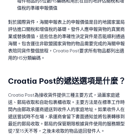
每件物品的6位數HS編碼和用於在目的地評估關稅和增
值稅的準確申報價值
對於國際貨件，海關申報表上的申報價值是目的地國家當局
評估進口關稅和增值稅的基礎。發件人應申報貨物的真實商
業或替換價值，這些信息的準確性決定貨件是否能順利通過
海關。包含運往非歐盟國家貨物的物品需要完成的海關申報
表陪同貨件整個旅程，Croatia Post要求所有物品都列出適
用的HS分類編碼。
Croatia Post的遞送選項是什麼？
Croatia Post為接收貨件提供三種主要方式，涵蓋家庭遞
送、郵局收取和自助包裹櫃收取。主要方法是在標準工作時
間內由郵政承運商遞送到收件人的家庭地址。如果收件人在
遞送嘗試時不在場，承運商會留下書面通知並將包裹轉移到
最近的郵局收取。郵局的保管期限根據貨件使用的服務類型
從7至15天不等，之後未收取的物品退回發件人。