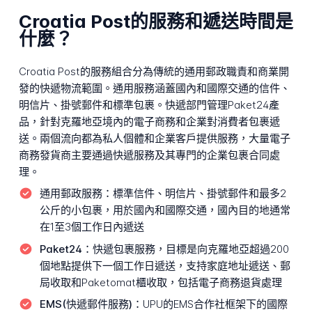
Croatia Post的服務和遞送時間是
什麼？
Croatia Post的服務組合分為傳統的通用郵政職責和商業開
發的快遞物流範圍。通用服務涵蓋國內和國際交通的信件、
明信片、掛號郵件和標準包裹。快遞部門管理Paket24產
品，針對克羅地亞境內的電子商務和企業對消費者包裹遞
送。兩個流向都為私人個體和企業客戶提供服務，大量電子
商務發貨商主要通過快遞服務及其專門的企業包裹合同處
理。
通用郵政服務：
標準信件、明信片、掛號郵件和最多2
公斤的小包裹，用於國內和國際交通，國內目的地通常
在1至3個工作日內遞送
Paket24：
快遞包裹服務，目標是向克羅地亞超過200
個地點提供下一個工作日遞送，支持家庭地址遞送、郵
局收取和Paketomat櫃收取，包括電子商務退貨處理
EMS(快遞郵件服務)：
UPU的EMS合作社框架下的國際