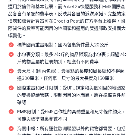
適用於信件和基本包裹，而Paket24快遞服務和EMS國際產
品各自有單獨的費率表，反映其各自的遞送承諾。完整的定
價表和郵資計算器可在Croatia Post的官方平台上獲得，國
際貨件的費率可能因目的地國家和適用的雙邊郵政安排而大
幅變化。
標準國內重量限制：
國內包裹貨件最大20公斤
小包裹分類：
最多2公斤的物品歸類為小包裹；超過2公
斤的物品屬於包裹類別，相應有不同費率
最大尺寸(國內包裹)：
最寬點的長度和周長總和不得超
過300厘米，任何單一尺寸的最大長度為150厘米
國際重量和尺寸限制：
受UPU規定和與個別目的地國家
的雙邊協議管轄；限制因目的地而異，應在準備貨件前
確認
EMS限制：
受EMS合作社的具體重量和尺寸條件約束，
可能與標準包裹參數不同
海關申報：
所有運往歐洲聯盟以外的貨物都需要，包括