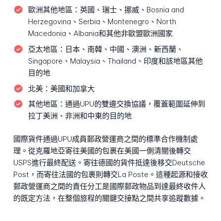
歐洲其他地區：
英國、瑞士、挪威、Bosnia and
Herzegovina、Serbia、Montenegro、North
Macedonia、Albania和其他非歐盟歐洲國家
亞太地區：
日本、南韓、中國、澳洲、新西蘭、
Singapore、Malaysia、Thailand、印度和該地區其他
目的地
北美：
美國和加拿大
其他地區：
通過UPU的雙邊交換協議，覆蓋範圍延伸到
拉丁美洲、非洲和中東的目的地
國際貨件通過UPU成員郵政營運商之間的標準合作機制處
理。從克羅地亞寄往美國的包裹在美國一側清關後轉交
USPS進行最終配送。寄往德國的貨件抵達後移交Deutsche
Post，而寄往法國的包裹則轉交La Poste。這種起源和接收
郵政營運商之間的責任分工是國際郵政物品到達最終收件人
的既定方法，在整個旅程的關鍵交接點之間共享追蹤數據。