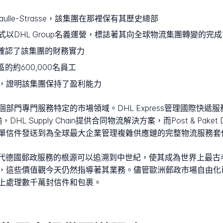
Gaulle-Strasse，該集團在那裡保有其歷史總部
式以DHL Group名義運營，標誌著其向全球物流集團轉變的完成
，確認了該集團的財務實力
的約600,000名員工
，證明該集團保持了盈利能力
門服務特定的市場領域。DHL Express管理國際快遞服務，DHL 
DHL Supply Chain提供合同物流解決方案，而Post & Pake
單信件發送到為全球最大企業管理複雜供應鏈的完整物流服務套
995年。現代德國郵政服務的根源可以追溯到中世紀，使其成為世界上
些價值觀今天仍然指導著其業務。儘管歐洲郵政市場自由化已於200
上處理數千萬封信件和包裹。