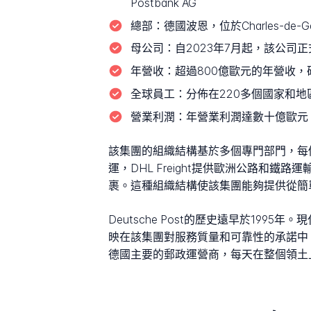
Postbank AG
總部：
德國波恩，位於Charles-de-
母公司：
自2023年7月起，該公司正
年營收：
超過800億歐元的年營收
全球員工：
分佈在220多個國家和地區
營業利潤：
年營業利潤達數十億歐元
該集團的組織結構基於多個專門部門，每個部門專
運，DHL Freight提供歐洲公路和鐵路運輸，
裹。這種組織結構使該集團能夠提供從簡
Deutsche Post的歷史遠早於1
映在該集團對服務質量和可靠性的承諾中，這
德國主要的郵政運營商，每天在整個領土