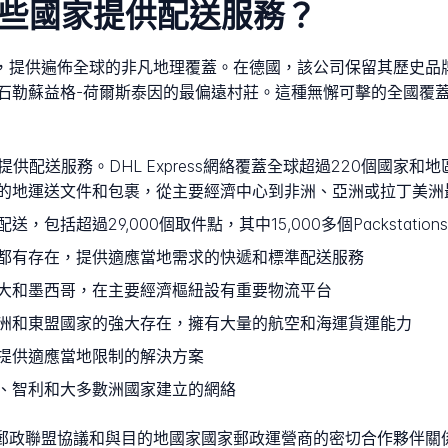
st在哪些國家提供配送服務？
牌和部門，提供遍佈全球的非凡地理覆蓋。在德國，該公司保留其歷
石勒蘇益格-荷爾斯泰因的最偏遠村莊。這種無懈可擊的全國覆
供配送服務。DHL Express網絡覆蓋全球超過220個國家
的地運送文件和包裹，從主要經濟中心到非洲、亞洲或拉丁美洲
包括超過29,000個取件點，其中15,000多個Packstatio
都有存在，提供適應當地需求的快遞和標準配送服務
大和墨西哥，在主要經濟樞紐設有重要物流平台
洲和東盟國家的強大存在，擁有大量的航空和海運貨運能力
提供適應當地限制的解決方案
、智利和大多數洲國家建立的網絡
依靠世界郵政聯盟協議和與目的地國家國家郵政運營商的密切合作夥