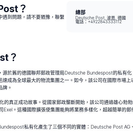
Post？
總部
貨過程中遇到問題，請不要猶豫，聯繫
Deutsche Post, 波恩, 德國
電話：+4922843333112
st？
商，源於舊的德國聯邦郵政管理局Deutsche Bundespost的
ost迅速成為全球最大的物流集團之一。如今，該公司在國際市場上以
史品牌。
表了歐洲私有化的真正成功故事。從國家郵政壟斷開始，該公司通過雄
英國公司Exel。這種國際擴張使集團能夠將業務多樣化，超越簡單
Bundespost私有化產生了三個不同的實體：Deutsche Post AG、Deu