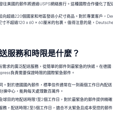
發往美國的郵件將通過USPS網絡進行。這種國際合作優化了配
允許企業輕鬆向超過220個國家和地區發送小尺寸商品。對於專業客戶，Deutsch
不超過120 x 60 x 60厘米的包裹。值得注意的是，Deutsc
st的配送服務和時限是什麼？
所有需求的廣泛配送服務，從簡單的郵件到最緊急的快遞。在德國，Post &
xpress負責需要保證時限的國際緊急郵件。
同。對於德國國內郵件，標準信件通常在一到兩個工作日內配送
動分揀中心，能夠每天處理數百萬件。
全球目的地配送時限1至2個工作日，對於最緊急的郵件提供精
服務，配送時限2至5個工作日，適合不太緊急且成本受控的郵件