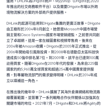
運商。DHLink為DHgate商戶、MyyShop（DHgate於2020
年推出的社交商務軟件平台）以及需要DHgate市場以外跨
境物流解決方案的外部商戶提供服務。
DHLink的起源可追溯到DHgate集團的更廣泛故事。DHgate
由王樹彤於2004年8月創立，她曾是Microsoft中國市場營
銷主管和Cisco Systems國家市場營銷總監，之前曾共同創
立了卓越網，這是一家在線圖書和視頻零售商，後來在
2004年被Amazon收購。DHgate於2005年正式推出，從
2006年開始吸引風險投資，到2008年在德勤亞太區科技快
速成長50強中排名第7位。到2009年，該平台已達到100萬
註冊買家。隨著DHgate在2010年代的發展，為來自225個
國家的約5,960萬全球買家和超過254萬中國賣家提供服
務，對專屬物流部門的需求變得明確，DHLink於2014年成
立以填補這一角色。
在推出後的幾年中，DHLink擴展了其海外倉庫網絡和物流路
線覆蓋範圍，並簽署了一系列戰略合作伙伴關係以加強其在
關鍵市場的地位。2021年7月，DHgate和DHLink將Agility的