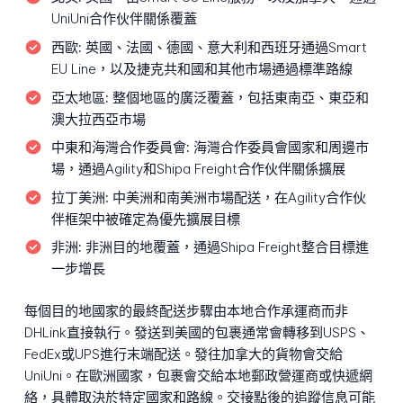
UniUni合作伙伴關係覆蓋
西歐:
英國、法國、德國、意大利和西班牙通過Smart
EU Line，以及捷克共和國和其他市場通過標準路線
亞太地區:
整個地區的廣泛覆蓋，包括東南亞、東亞和
澳大拉西亞市場
中東和海灣合作委員會:
海灣合作委員會國家和周邊市
場，通過Agility和Shipa Freight合作伙伴關係擴展
拉丁美洲:
中美洲和南美洲市場配送，在Agility合作伙
伴框架中被確定為優先擴展目標
非洲:
非洲目的地覆蓋，通過Shipa Freight整合目標進
一步增長
每個目的地國家的最終配送步驟由本地合作承運商而非
DHLink直接執行。發送到美國的包裹通常會轉移到USPS、
FedEx或UPS進行末端配送。發往加拿大的貨物會交給
UniUni。在歐洲國家，包裹會交給本地郵政營運商或快遞網
絡，具體取決於特定國家和路線。交接點後的追蹤信息可能