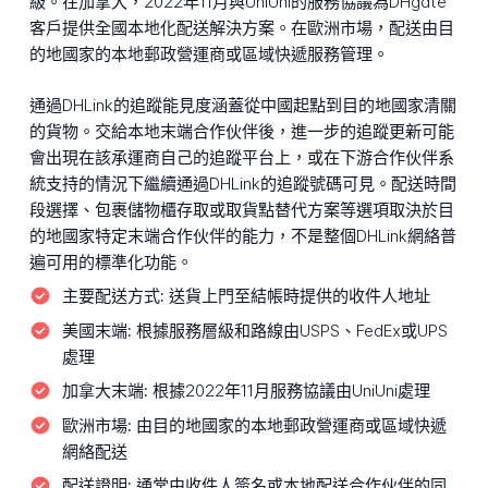
級。在加拿大，2022年11月與UniUni的服務協議為DHgate
客戶提供全國本地化配送解決方案。在歐洲市場，配送由目
的地國家的本地郵政營運商或區域快遞服務管理。
通過DHLink的追蹤能見度涵蓋從中國起點到目的地國家清關
的貨物。交給本地末端合作伙伴後，進一步的追蹤更新可能
會出現在該承運商自己的追蹤平台上，或在下游合作伙伴系
統支持的情況下繼續通過DHLink的追蹤號碼可見。配送時間
段選擇、包裹儲物櫃存取或取貨點替代方案等選項取決於目
的地國家特定末端合作伙伴的能力，不是整個DHLink網絡普
遍可用的標準化功能。
主要配送方式:
送貨上門至結帳時提供的收件人地址
美國末端:
根據服務層級和路線由USPS、FedEx或UPS
處理
加拿大末端:
根據2022年11月服務協議由UniUni處理
歐洲市場:
由目的地國家的本地郵政營運商或區域快遞
網絡配送
配送證明:
通常由收件人簽名或本地配送合作伙伴的同