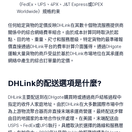
（FedEx、UPS、4PX、J&T Express或DPEX
Worldwide）規格約束
任何給定貨物的定價反映DHLink在其數十個物流服務提供商
關係中的綜合網絡費率組合。由於成本計算同時取決於起
點、目的地、重量、尺寸和服務層級，特定貨物的最準確報
價直接通過DHLink平台的費率計算介面獲得。通過DHgate
運輸大量貨物的商戶受益於基於DHLink市場地位在其承運商
網絡中產生的綜合訂單量的定價。
DHLink的配送選項是什麼?
DHLink主要配送到在DHgate購買時或通過商戶結帳過程中
指定的收件人家庭地址。由於DHLink在大多數國際市場中作
為上游物流聚合器而非直接末端承運商營運，最終配送步驟
由目的地國家的本地合作伙伴處理。在美國，末端配送由
USPS、FedEx或UPS執行，具體取決於選擇的路線和服務層