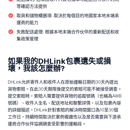
等確認方法提供
取貨和儲物櫃選項:
取決於每個目的地國家本地末端承
運商的能力
失敗配送處理:
根據本地末端合作伙伴的重新配送和收
集政策管理
如果我的DHLink包裹遺失或損
壞，我該怎麼辦?
DHLink允許寄件人和收件人在原始運輸日期的30天內提出
貨物索賠。在此30天期限後提交的索賠可能不被接受調查。
提交索賠時，索賠人需要提供貨物的追蹤號碼（也稱為AWB
號碼）、收件人全名、配送地址和聯繫詳情，以及包裹內容
的詳細描述。DHLink針對索賠的解決時間窗口為10至30個
工作日，持續時間取決於案例複雜性以及是否需要與下游承
運商合作伙伴協調調查受影響的運輸段。