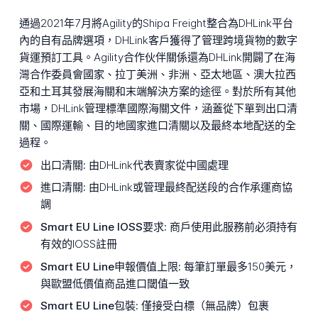
通過2021年7月將Agility的Shipa Freight整合為DHLink平台
內的自有品牌選項，DHLink客戶獲得了管理跨境貨物的數字
貨運預訂工具。Agility合作伙伴關係還為DHLink開闢了在海
灣合作委員會國家、拉丁美洲、非洲、亞太地區、澳大拉西
亞和土耳其發展海關和末端解決方案的途徑。對於所有其他
市場，DHLink管理標準國際海關文件，涵蓋從下單到出口清
關、國際運輸、目的地國家進口清關以及最終本地配送的全
過程。
出口清關:
由DHLink代表賣家從中國處理
進口清關:
由DHLink或管理最終配送段的合作承運商協
調
Smart EU Line IOSS要求:
商戶使用此服務前必須持有
有效的IOSS註冊
Smart EU Line申報價值上限:
每筆訂單最多150美元，
與歐盟低價值商品進口閾值一致
Smart EU Line包裝:
僅接受白標（無品牌）包裹