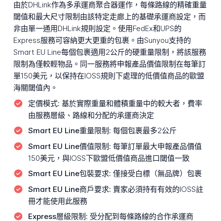
由於DHLink作為多承運商聚合器運作，每條路線的精確重量
閾值和最大尺寸限制由該特定走廊上的基礎承運商設定，而
非由單一通用DHLink規則設定。使用FedEx和UPS的
Express服務可容納更大更重的包裹。由Sunyou支持的
Smart EU Line每個包裹適用2公斤的硬重量限制，將該服務
限制為僅較輕物品。同一服務將申報產品價值限制在每筆訂
單150美元，以保持在IOSS規則下處理的低價值商品的歐盟
海關閾值內。
定價模式:
基於實際重量和體積重量中的較大者，費率
由服務層級、路線和分配的承運商決定
Smart EU Line重量限制:
每個包裹最多2公斤
Smart EU Line價值限制:
每筆訂單最大申報產品價值
150美元，與IOSS下歐盟低價值商品進口閾值一致
Smart EU Line包裝要求:
僅接受白標（無品牌）包裹
Smart EU Line商戶要求:
賣家必須持有有效的IOSS註
冊才能使用此服務
Express層級限制:
受分配到每條路線的合作承運商