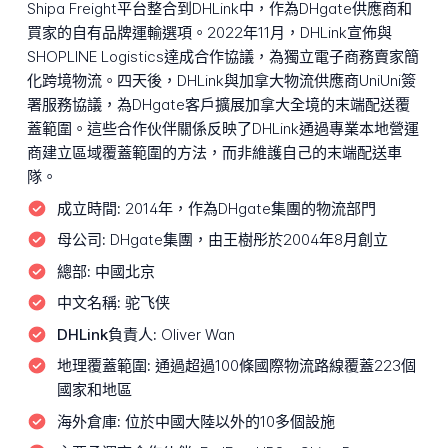
Shipa Freight平台整合到DHLink中，作為DHgate供應商和
買家的自有品牌運輸選項。2022年11月，DHLink宣佈與
SHOPLINE Logistics達成合作協議，為獨立電子商務賣家簡
化跨境物流。四天後，DHLink與加拿大物流供應商UniUni簽
署服務協議，為DHgate客戶擴展加拿大全境的末端配送覆
蓋範圍。這些合作伙伴關係反映了DHLink通過專業本地營運
商建立區域覆蓋範圍的方法，而非維護自己的末端配送車
隊。
成立時間:
2014年，作為DHgate集團的物流部門
母公司:
DHgate集團，由王樹彤於2004年8月創立
總部:
中國北京
中文名稱:
驼飞侠
DHLink負責人:
Oliver Wan
地理覆蓋範圍:
通過超過100條國際物流路線覆蓋223個
國家和地區
海外倉庫:
位於中國大陸以外的10多個設施