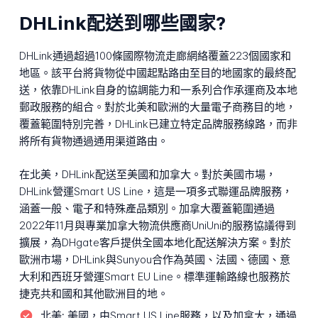
DHLink配送到哪些國家?
DHLink通過超過100條國際物流走廊網絡覆蓋223個國家和
地區。該平台將貨物從中國起點路由至目的地國家的最終配
送，依靠DHLink自身的協調能力和一系列合作承運商及本地
郵政服務的組合。對於北美和歐洲的大量電子商務目的地，
覆蓋範圍特別完善，DHLink已建立特定品牌服務線路，而非
將所有貨物通過通用渠道路由。
在北美，DHLink配送至美國和加拿大。對於美國市場，
DHLink營運Smart US Line，這是一項多式聯運品牌服務，
涵蓋一般、電子和特殊產品類別。加拿大覆蓋範圍通過
2022年11月與專業加拿大物流供應商UniUni的服務協議得到
擴展，為DHgate客戶提供全國本地化配送解決方案。對於
歐洲市場，DHLink與Sunyou合作為英國、法國、德國、意
大利和西班牙營運Smart EU Line。標準運輸路線也服務於
捷克共和國和其他歐洲目的地。
北美:
美國，由Smart US Line服務，以及加拿大，通過