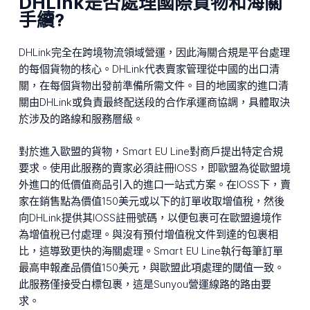
DHLink是否處理國際貨物和海關
手續?
DHLink完全在跨境物流領域營運，因此海關合規是平台處理
的每個貨物的核心。DHLink代表賣家管理從中國的出口清
關，在每個貨物出發前準備所需文件。目的地國家的進口清
關由DHLink或負責最終配送段的合作承運商協調，具體取決
於涉及的路線和服務層級。
對於進入歐盟的貨物，Smart EU Line對商戶提出特定合規
要求。使用此服務的賣家必須註冊IOSS，即歐盟為從歐盟境
外進口的低價值商品引入的進口一站式方案。在IOSS下，賣
家在銷售點為價值150美元或以下的訂單收取增值稅，然後
向DHLink提供其IOSS註冊號碼，以便包裹可在歐盟邊境作
為增值稅已付處理。與沒有預付增值稅文件到達的包裹相
比，這導致更快的海關處理。Smart EU Line執行每筆訂單
最高申報產品價值150美元，與歐盟此項處理的閾值一致。
此服務僅接受白標包裹，這是Sunyou營運線路的路由要
求。