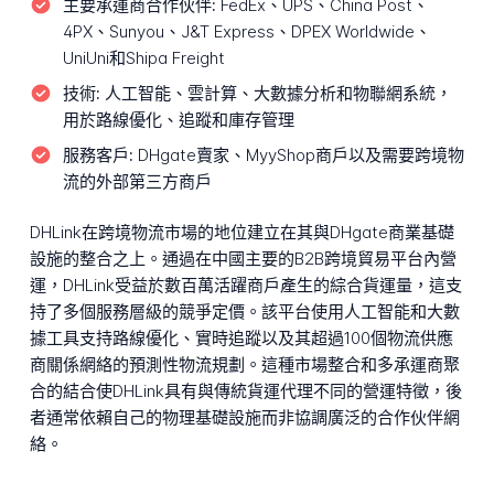
主要承運商合作伙伴:
FedEx、UPS、China Post、
4PX、Sunyou、J&T Express、DPEX Worldwide、
UniUni和Shipa Freight
技術:
人工智能、雲計算、大數據分析和物聯網系統，
用於路線優化、追蹤和庫存管理
服務客戶:
DHgate賣家、MyyShop商戶以及需要跨境物
流的外部第三方商戶
DHLink在跨境物流市場的地位建立在其與DHgate商業基礎
設施的整合之上。通過在中國主要的B2B跨境貿易平台內營
運，DHLink受益於數百萬活躍商戶產生的綜合貨運量，這支
持了多個服務層級的競爭定價。該平台使用人工智能和大數
據工具支持路線優化、實時追蹤以及其超過100個物流供應
商關係網絡的預測性物流規劃。這種市場整合和多承運商聚
合的結合使DHLink具有與傳統貨運代理不同的營運特徵，後
者通常依賴自己的物理基礎設施而非協調廣泛的合作伙伴網
絡。