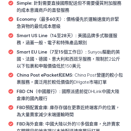
Simple:
針對需要直接國際配送但不需要優質附加服務
的成本意識商戶的直發服務
Economy（最多60天）:
價格優先於運輸速度的非緊
急貨物的最低成本層級
Smart US Line（14至28天）:
美國品牌多式聯運服
務，涵蓋一般、電子和特殊產品類別
Smart EU Line（7至15個工作日）:
Sunyou驅動的英
國、法國、德國、意大利和西班牙服務，限制於2公斤
以下包裹和申報價值低於150美元
China Post ePacket和EMS:
China Post營運的較小包
裹服務，廣泛用於較低價值的DHgate市場訂單
FBD CN（中國履行）:
國際派遣前從DHLink中國大陸
倉庫的國內履行
FBD預配置倉庫:
庫存存儲在更靠近終端客戶的位置，
為大量賣家減少末端運輸時間
FBD海外倉庫:
中國大陸以外的10多個倉庫，允許賣家
在關鍵目的地市場以本地配送速度履行訂單