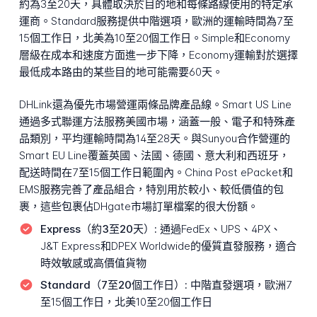
約為3至20天，具體取決於目的地和每條路線使用的特定承
運商。Standard服務提供中階選項，歐洲的運輸時間為7至
15個工作日，北美為10至20個工作日。Simple和Economy
層級在成本和速度方面進一步下降，Economy運輸對於選擇
最低成本路由的某些目的地可能需要60天。
DHLink還為優先市場營運兩條品牌產品線。Smart US Line
通過多式聯運方法服務美國市場，涵蓋一般、電子和特殊產
品類別，平均運輸時間為14至28天。與Sunyou合作營運的
Smart EU Line覆蓋英國、法國、德國、意大利和西班牙，
配送時間在7至15個工作日範圍內。China Post ePacket和
EMS服務完善了產品組合，特別用於較小、較低價值的包
裹，這些包裹佔DHgate市場訂單檔案的很大份額。
Express（約3至20天）:
通過FedEx、UPS、4PX、
J&T Express和DPEX Worldwide的優質直發服務，適合
時效敏感或高價值貨物
Standard（7至20個工作日）:
中階直發選項，歐洲7
至15個工作日，北美10至20個工作日