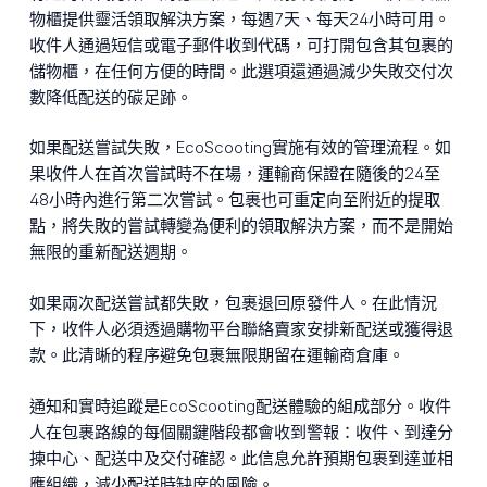
物櫃提供靈活領取解決方案，每週7天、每天24小時可用。
收件人通過短信或電子郵件收到代碼，可打開包含其包裹的
儲物櫃，在任何方便的時間。此選項還通過減少失敗交付次
數降低配送的碳足跡。
如果配送嘗試失敗，EcoScooting實施有效的管理流程。如
果收件人在首次嘗試時不在場，運輸商保證在隨後的24至
48小時內進行第二次嘗試。包裹也可重定向至附近的提取
點，將失敗的嘗試轉變為便利的領取解決方案，而不是開始
無限的重新配送週期。
如果兩次配送嘗試都失敗，包裹退回原發件人。在此情況
下，收件人必須透過購物平台聯絡賣家安排新配送或獲得退
款。此清晰的程序避免包裹無限期留在運輸商倉庫。
通知和實時追蹤是EcoScooting配送體驗的組成部分。收件
人在包裹路線的每個關鍵階段都會收到警報：收件、到達分
揀中心、配送中及交付確認。此信息允許預期包裹到達並相
應組織，減少配送時缺席的風險。