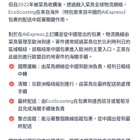
但自2022年被菜鳥收購後，透過融入菜鳥全球物流網絡，
EcoScooting在來自海外（特別是來自中國的AliExpress）
包裹的配送中起著關鍵作用。
對於在AliExpress上訂購並從中國發出的包裹，物流路線由
菜鳥管理至歐洲到達。寄件通常經過菜鳥位於比利時列日的
區域樞紐，該樞紐是中國包裹進入歐洲的主要入口。正是在
此級別進行歐盟目的地寄件的海關手續。
國際運輸：
由菜鳥網絡從中國到歐洲負責，經列日樞紐
中轉
清關：
在歐洲樞紐級別進行，由菜鳥在最終配送前處理
手續
最終配送：
由EcoScooting在包裹到達西班牙或葡萄牙
且完成海關手續後負責
整合追蹤：
能沿著整個路線追蹤包裹，從中國出發到最
終配送