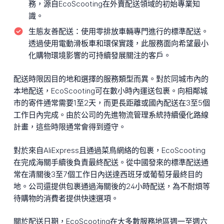
務，源自EcoScooting在外賣配送領域的初始專業知
識。
生態友善配送：
使用零排放車輛專門進行的標準配送。
透過使用電動滑板車和環保實踐，此服務面向希望最小
化購物環境影響的可持續發展關注的客戶。
配送時限因目的地和選擇的服務類型而異。對於同城市內的
本地配送，EcoScooting可在數小時內運送包裹。向相鄰城
市的寄件通常需要1至2天，而更長距離或國內配送在3至5個
工作日內完成。由於公司的先進物流管理系統持續優化路線
計畫，這些時限通常會得到遵守。
對於來自AliExpress且通過菜鳥網絡的包裹，EcoScooting
在完成海關手續後負責最終配送。從中國發來的標準配送通
常在清關後3至7個工作日內送達西班牙或葡萄牙最終目的
地。公司還提供包裹通過海關後的24小時配送，為不耐煩等
待購物的消費者提供快速選項。
關於配送日期，EcoScooting在大多數服務地區週一至週六