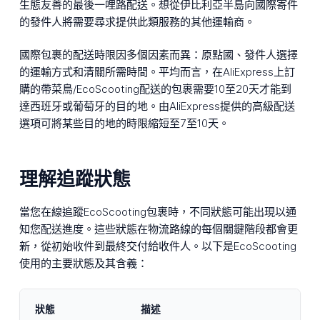
生態友善的最後一哩路配送。想從伊比利亞半島向國際寄件
的發件人將需要尋求提供此類服務的其他運輸商。
國際包裹的配送時限因多個因素而異：原點國、發件人選擇
的運輸方式和清關所需時間。平均而言，在AliExpress上訂
購的帶菜鳥/EcoScooting配送的包裹需要10至20天才能到
達西班牙或葡萄牙的目的地。由AliExpress提供的高級配送
選項可將某些目的地的時限縮短至7至10天。
理解追蹤狀態
當您在線追蹤EcoScooting包裹時，不同狀態可能出現以通
知您配送進度。這些狀態在物流路線的每個關鍵階段都會更
新，從初始收件到最終交付給收件人。以下是EcoScooting
使用的主要狀態及其含義：
狀態
描述