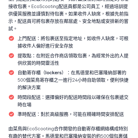
接收包裹。EcoScooting配送員都是公司員工，經過培訓提
供優質服務並謹慎對待包裹。如果收件人缺席，根據先前指
示，配送員可將包裹存放在鄰居處、安全地點或安排新的嘗
試。
上門配送：
將包裹送至指定地址，如收件人缺席，可根
據收件人偏好進行安全存放
提取點：
在附近合作商店領取包裹，為經常外出的人提
供欣賞的時間靈活性
自動寄存櫃（lockers）：
在馬德里和巴塞隆納部署的
500個菜鳥寄存櫃之一進行24小時自助領取，便利快捷
的解決方案
時間段配送：
選擇偏好的配送時間段以確保在包裹遞交
時在場
準時配送：
對於高級服務，可能在精確時間安排配送
由菜鳥與EcoScooting合作開發的自動寄存櫃網絡構成特別
有趣的替代方案。馬德里和巴塞隆納安裝的約500個包裹儲