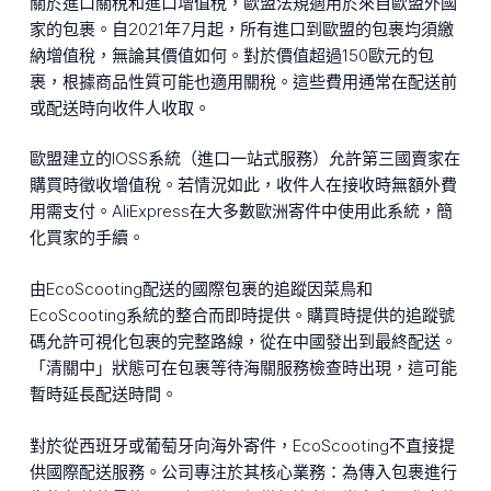
關於進口關稅和進口增值稅，歐盟法規適用於來自歐盟外國
家的包裹。自2021年7月起，所有進口到歐盟的包裹均須繳
納增值稅，無論其價值如何。對於價值超過150歐元的包
裹，根據商品性質可能也適用關稅。這些費用通常在配送前
或配送時向收件人收取。
歐盟建立的IOSS系統（進口一站式服務）允許第三國賣家在
購買時徵收增值稅。若情況如此，收件人在接收時無額外費
用需支付。AliExpress在大多數歐洲寄件中使用此系統，簡
化買家的手續。
由EcoScooting配送的國際包裹的追蹤因菜鳥和
EcoScooting系統的整合而即時提供。購買時提供的追蹤號
碼允許可視化包裹的完整路線，從在中國發出到最終配送。
「清關中」狀態可在包裹等待海關服務檢查時出現，這可能
暫時延長配送時間。
對於從西班牙或葡萄牙向海外寄件，EcoScooting不直接提
供國際配送服務。公司專注於其核心業務：為傳入包裹進行