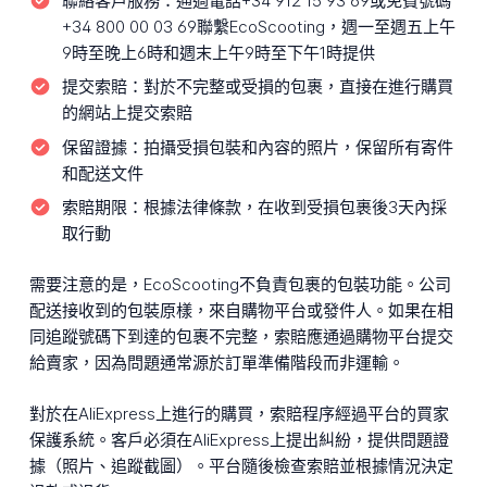
聯絡客戶服務：
通過電話+34 912 15 93 69或免費號碼
+34 800 00 03 69聯繫EcoScooting，週一至週五上午
9時至晚上6時和週末上午9時至下午1時提供
提交索賠：
對於不完整或受損的包裹，直接在進行購買
的網站上提交索賠
保留證據：
拍攝受損包裝和內容的照片，保留所有寄件
和配送文件
索賠期限：
根據法律條款，在收到受損包裹後3天內採
取行動
需要注意的是，EcoScooting不負責包裹的包裝功能。公司
配送接收到的包裝原樣，來自購物平台或發件人。如果在相
同追蹤號碼下到達的包裹不完整，索賠應通過購物平台提交
給賣家，因為問題通常源於訂單準備階段而非運輸。
對於在AliExpress上進行的購買，索賠程序經過平台的買家
保護系統。客戶必須在AliExpress上提出糾紛，提供問題證
據（照片、追蹤截圖）。平台隨後檢查索賠並根據情況決定