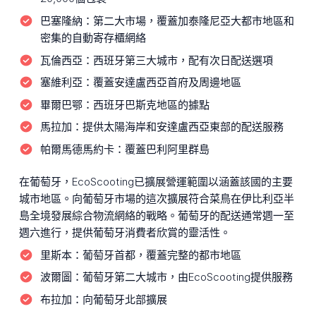
巴塞隆納：
第二大市場，覆蓋加泰隆尼亞大都市地區和
密集的自動寄存櫃網絡
瓦倫西亞：
西班牙第三大城市，配有次日配送選項
塞維利亞：
覆蓋安達盧西亞首府及周邊地區
畢爾巴鄂：
西班牙巴斯克地區的據點
馬拉加：
提供太陽海岸和安達盧西亞東部的配送服務
帕爾馬德馬約卡：
覆蓋巴利阿里群島
在葡萄牙，EcoScooting已擴展營運範圍以涵蓋該國的主要
城市地區。向葡萄牙市場的這次擴展符合菜鳥在伊比利亞半
島全境發展綜合物流網絡的戰略。葡萄牙的配送通常週一至
週六進行，提供葡萄牙消費者欣賞的靈活性。
里斯本：
葡萄牙首都，覆蓋完整的都市地區
波爾圖：
葡萄牙第二大城市，由EcoScooting提供服務
布拉加：
向葡萄牙北部擴展