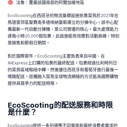
法魯：
覆蓋該國南部的阿爾加維地區
EcoScooting在西班牙的物流基礎設施依靠菜鳥於2021年在
馬德里郊區聖費南多德埃納雷斯建立的分揀中心。該中心配
備最新一代自動分揀機，是公司營運的核心。最大處理能力
達每小時20,000個包裹，此設施能有效應對活動高峰，特別
是銷售和節假日期間。
對於國際寄件，EcoScooting主要負責來自中國、在
AliExpress上訂購的包裹的最終配送。包裹經過比利時列日
的菜鳥區域樞紐中轉，然後運往西班牙和葡萄牙進行最後一
哩路配送。這種融入菜鳥全球物流網絡的方式能為國際購物
提供具競爭力的配送時限。
EcoScooting的配送服務和時限
是什麼？
EcoScooting提供一系列適應不同電商和最終消費者需求的