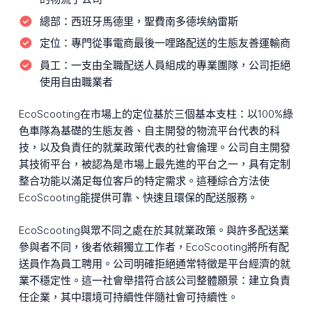
總部：
西班牙馬德里，聖費南多德埃納雷斯
定位：
專門從事電商最後一哩路配送的生態友善運輸商
員工：
一支由全職配送人員組成的專業團隊，公司拒絕
使用自由職業者
EcoScooting在市場上的定位基於三個基本支柱：以100%綠
色車隊為基礎的生態友善、自主開發的物流平台代表的科
技，以及負責任的就業政策代表的社會倫理。公司自主開發
其技術平台，被認為是市場上最先進的平台之一，具有定制
整合功能以滿足每位客戶的特定需求。這種綜合方法使
EcoScooting能提供可靠、快速且環保的配送服務。
EcoScooting與眾不同之處在於其就業政策。與許多配送業
參與者不同，後者依賴獨立工作者，EcoScooting將所有配
送員作為員工聘用。公司明確拒絕通常特徵是平台經濟的就
業不穩定性。這一社會舉措符合該公司整體願景：建立負責
任企業，其中環境可持續性伴隨社會可持續性。