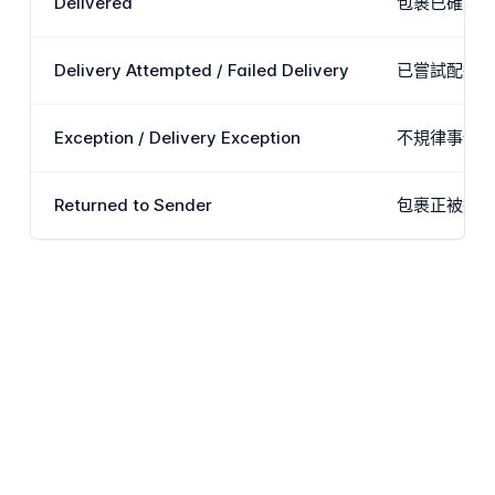
Delivered
包裹已確認
Delivery Attempted / Failed Delivery
已嘗試配送
Exception / Delivery Exception
不規律事件
Returned to Sender
包裹正被送