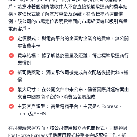
戶。這意味著個別終端收件人不會直接接觸承運商的費率結
構。定價模式據了解基於重量及距離，符合標準承運商慣
例，該公司的市場定位表明費率面向市場經濟端以吸引高量
電商客戶。
定價模式：
與電商平台的企業對企業合約費率，無公開
零售費率卡
費率結構：
據了解基於重量及距離，符合標準承運商行
業慣例
新司機獎勵：
獨立承包司機完成首次配送後提供$58補
償
最大尺寸：
在公開文件中未公布，儘管實際貨運檔案由
來自中國電商平台的小消費品包裹組成
主要客戶類型：
高量電商平台，主要是AliExpress、
Temu及SHEIN
在司機端營運方面，該公司使用獨立承包商模式，司機透過
FastHorse Express手機應用程式接受並完成配送工作。新