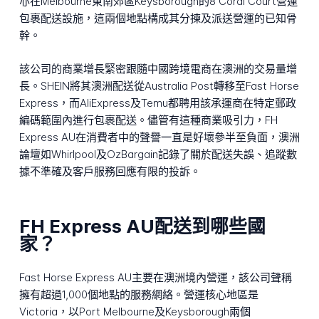
亦在Melbourne東南郊區Keysborough的8 Coral Court營運
包裹配送設施，這兩個地點構成其分揀及派送營運的已知骨
幹。
該公司的商業增長緊密跟隨中國跨境電商在澳洲的交易量增
長。SHEIN將其澳洲配送從Australia Post轉移至Fast Horse
Express，而AliExpress及Temu都聘用該承運商在特定郵政
編碼範圍內進行包裹配送。儘管有這種商業吸引力，FH
Express AU在消費者中的聲譽一直是好壞參半至負面，澳洲
論壇如Whirlpool及OzBargain記錄了關於配送失誤、追蹤數
據不準確及客戶服務回應有限的投訴。
FH Express AU配送到哪些國
家？
Fast Horse Express AU主要在澳洲境內營運，該公司聲稱
擁有超過1,000個地點的服務網絡。營運核心地區是
Victoria，以Port Melbourne及Keysborough兩個