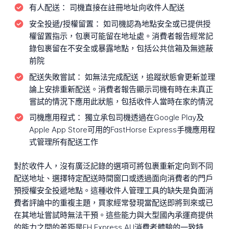
有人配送：
司機直接在註冊地址向收件人配送
安全投遞/授權留置：
如司機認為地點安全或已提供授
權留置指示，包裹可能留在地址處。消費者報告經常記
錄包裹留在不安全或暴露地點，包括公共信箱及無遮蔽
前院
配送失敗嘗試：
如無法完成配送，追蹤狀態會更新並理
論上安排重新配送。消費者報告顯示司機有時在未真正
嘗試的情況下應用此狀態，包括收件人當時在家的情況
司機應用程式：
獨立承包司機透過在Google Play及
Apple App Store可用的FastHorse Express手機應用程
式管理所有配送工作
對於收件人，沒有廣泛記錄的選項可將包裹重新定向到不同
配送地址、選擇特定配送時間窗口或透過面向消費者的門戶
預授權安全投遞地點。這種收件人管理工具的缺失是負面消
費者評論中的重複主題，買家經常發現當配送即將到來或已
在其地址嘗試時無法干預。這些能力與大型國內承運商提供
的能力之間的差距是FH Express AU消費者體驗的一致特