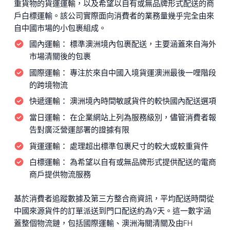
重貨物的貨運運輸，以及希望以自有或無品牌形式配送的商
戶白標運輸。該公司實際面向消費者的業務量幾乎完全由來
自中國市場的小包裹組成。
國內運輸：
標準澳洲境內包裹配送，主要涵蓋來自海外
市場清關後的包裹
國際運輸：
專注於來自中國入境貨運澳洲最後一哩階段
的跨境物流
快遞運輸：
澳洲境內時間敏感貨件的較快國內配送選項
當日運輸：
在企業網站上列為服務級別，儘管消費者報
告對廣泛營運部署的證據有限
貨運運輸：
處理超出標準包裹尺寸的較大或較重貨件
白標運輸：
為希望以自有或無品牌形式提供配送的電商
商戶提供物流服務
基於消費者追蹤數據及第三方整合商資訊，平均配送時間從
中國來源貨件的訂單派送到門口配送約為9天。這一數字涵
蓋整個物流鏈，包括國際運輸、澳洲海關清關及由FH