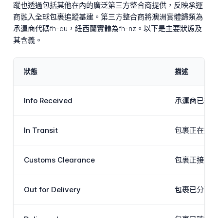
蹤也透過包括其他在內的廣泛第三方整合商提供，反映承運
商融入全球包裹追蹤基建。第三方整合商將澳洲實體歸類為
承運商代碼fh-au，紐西蘭實體為fh-nz。以下是主要狀態及
其含義。
狀態
描述
Info Received
承運商已從寄
In Transit
包裹正在運
Customs Clearance
包裹正接受A
Out for Delivery
包裹已分配給