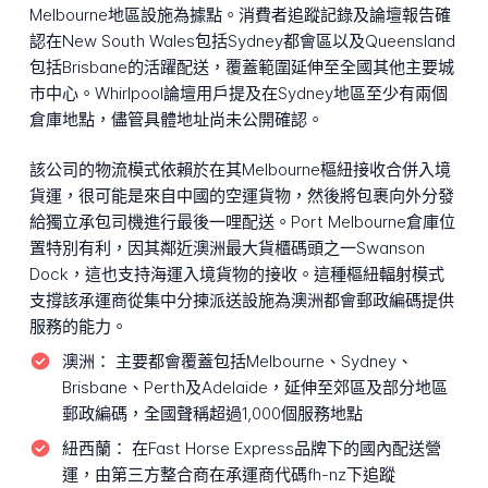
Melbourne地區設施為據點。消費者追蹤記錄及論壇報告確
認在New South Wales包括Sydney都會區以及Queensland
包括Brisbane的活躍配送，覆蓋範圍延伸至全國其他主要城
市中心。Whirlpool論壇用戶提及在Sydney地區至少有兩個
倉庫地點，儘管具體地址尚未公開確認。
該公司的物流模式依賴於在其Melbourne樞紐接收合併入境
貨運，很可能是來自中國的空運貨物，然後將包裹向外分發
給獨立承包司機進行最後一哩配送。Port Melbourne倉庫位
置特別有利，因其鄰近澳洲最大貨櫃碼頭之一Swanson
Dock，這也支持海運入境貨物的接收。這種樞紐輻射模式
支撐該承運商從集中分揀派送設施為澳洲都會郵政編碼提供
服務的能力。
澳洲：
主要都會覆蓋包括Melbourne、Sydney、
Brisbane、Perth及Adelaide，延伸至郊區及部分地區
郵政編碼，全國聲稱超過1,000個服務地點
紐西蘭：
在Fast Horse Express品牌下的國內配送營
運，由第三方整合商在承運商代碼fh-nz下追蹤