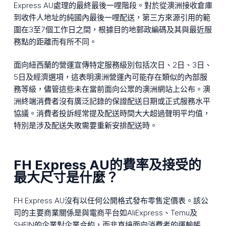
Express AU處理的最終最後一哩階段。對於從澳洲接收倉庫
到收件人地址的純國內最後一哩配送，第三方來源引用的範
圍在3至7個工作日之間，根據目的地郵政編碼及其與最近服
務點的距離而有所不同。
面向紐西蘭的營運宣傳特定服務級別包括次日、2日、3日、
5日及經濟選項，這表明澳洲營運內可能存在類似的內部服
務等級，儘管這些未在當前面向公眾的澳洲網站上公布。澳
洲終端消費者沒有廣泛記錄的保證配送日期或正式服務水平
協議。消費者投訴經常提及配送時間大大超過聲明平均值，
特別是涉及配送失敗需要重新安排配送時。
FH Express AU的費率及接受的
最大尺寸是什麼？
FH Express AU沒有以任何公開格式發布零售定價表。該公
司的主要商業關係是與電商平台如AliExpress、Temu及
SHEIN的企業對企業合約，而非直接面向消費者的運輸帳