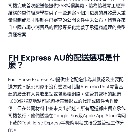
司機完成首次配送後提供$58補償獎勵，這為這種零工經濟
結構的單件經濟學提供了一些洞察。個別包裹的具體最大重
量限制或尺寸限制在已審查的公開文件中未公布，儘管在來
自中國市場小消費品的實際專業化定義了承運商處理的典型
貨運檔案。
FH Express AU的配送選項是什
麼？
Fast Horse Express AU提供住宅配送作為其默認及主要配
送方式。該公司似乎沒有營運可比擬Australia Post零售基
建的廣泛有人員收集點或包裹櫃網絡，儘管其聲稱的超過
1,000個服務地點可能包括某種形式的代理或取件合作關
係，但在公開材料中並未突出描述。所有配送都由獨立承包
司機執行，他們透過在Google Play及Apple App Store均可
下載的FastHorse Express手機應用程式接受並管理工作分
配。