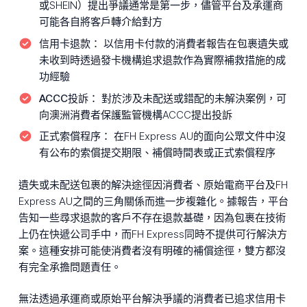
或SHEIN）提出爭議通常是第一步，儘管平台及承運商
可能各自將客戶轉介給對方
信用卡退款：
以信用卡付款的消費者報告在包裹遺失或
未收到時透過發卡機構追求退款作為實際補救措施的成
功經驗
ACCC投訴：
對於涉及未配送或錯配的未解決案例，可
向澳洲消費者保護監管機構ACCC提出投訴
正式索償程序：
在FH Express AU的面向公眾文件中沒
有公布的索償提交期限、補償時間表或正式索償程序
遺失或未配送包裹的解決途徑因消費者、原始電商平台及FH
Express AU之間的三角關係而進一步複雜化。據報告，平台
告知一些尋求退款的客戶不存在退款基礎，因為包裹在技術
上仍在快遞公司手中，而FH Express同時不提供可行解決方
案。這種安排可能使消費者沒有明確的補償途徑，雙方都沒
有完全承擔問題責任。
無法透過承運商或原始平台解決爭議的消費者已追求信用卡