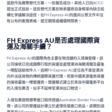
退款作為實際替代方案，一些報告成功。其他人已向ACCC
提出正式投訴。這些替代方案反映承運商自身框架內缺乏結
構化爭議解決途徑，在FH Express AU的面向公眾文件中沒
有公布的索償表格、提交期限或補償時間表。
FH Express AU是否處理國際貨
運及海關手續？
FH Express AU的國際角色主要在物流鏈的入境端發揮。該
公司接收已完成國際行程的貨運並處理澳洲海關清關及最後
一哩配送給收件人。這將FH Express AU定位為不是從澳洲
向外派送貨物的傳統國際貨運代理，而是中國來源電商貨運
的接收最後一哩營運商。營運模式建立於來自中國電商平台
的入境包裹流，似乎不延伸至澳洲出口物流。
入境包裹按照標準進口程序透過Australian Border Force處
理。該公司的營運設計建立於處理低值進口商品，該類別涵
蓋來自AliExpress、Temu及SHEIN等平台的大部分電商包