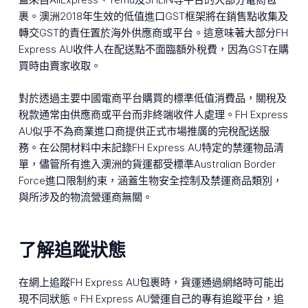
裹。澳洲2018年生效的低值進口GST框架將在銷售點收集及
轉交GST的責任置於海外供應商或平台。這意味著大部分FH
Express AU收件人在配送點不面臨額外稅費，因為GST在購
買時由賣家收取。
對於透過主要中國電商平台購買的標準低值消費品，關稅及
稅款通常由供應商或平台而非終端收件人處理。FH Express
AU似乎不為商業進口商提供正式市場推廣的完稅配送服
務。在公開材料中未記錄FH Express AU特定的禁運物品清
單，儘管所有進入澳洲的貨運都受標準Australian Border
Force進口限制約束，涵蓋生物安全控制及禁運商品類別，
與所涉及的物流營運商無關。
了解追蹤狀態
在網上追蹤FH Express AU包裹時，貨運通過網絡時可能出
現不同狀態。FH Express AU營運自己的專有追蹤平台，追