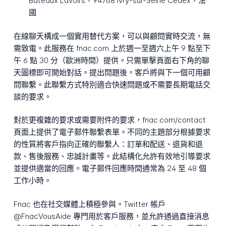
Bateaux Lavoirs，94768 Ivry-sur-Seine Cedex，法
國
在線聊天構成一個實用替代方案，可以與顧問實時交流，無
需致電。此服務在 fnac.com 上於週一至週六上午 9 點至下
午 6 點 30 分（歐洲時間）提供。只需單擊頁面右下角的聊
天圖標即可開始對話。提出問題後，客戶將與下一個可用顧
問聯繫。此聯繫方式特別適合快速問題或不需要長期電話交
談的要求。
對於更複雜的要求或需要附件的要求，fnac.com/contact
頁面上提供了電子郵件聯繫表單。不同的主題部分根據要求
的性質將客戶指向正確的聯繫人：訂單和配送、退貨和退
款、售後服務、忠誠計畫等。此結構化允許有效地引導要求
並提供適當的回應。電子郵件回應時間通常為 24 至 48 個
工作小時。
Fnac 也在社交媒體上積極參與。Twitter 帳戶
@FnacVousAide 專門用於客戶服務，並允許通過直接消息