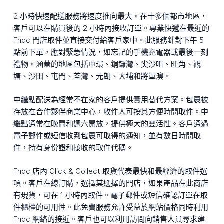
2 小時快速配送服務將速度推向最大。在十多個都市地區，
客戶可以在購買後的 2 小時內接收訂單。專業快遞在最近的
Fnac 門店取件並直接交付給客戶家中。此服務針對下午 5
點前下單，應對緊急情況，如忘記的手機充電器或最後一刻
禮物。涵蓋的地區包括中環、銅鑼灣、尖沙咀、旺角、觀
塘、沙田、屯門、荃灣、元朗、大埔和將軍澳。
中繼點配送為經常不在家的客戶提供實用替代方案。包裹被
存放在合作夥伴商業中心，收件人可按其方便時間取件。中
繼點通常在晚間和週六開放，提供極大的靈活性。客戶通過
電子郵件或短信收到包裹可取得的通知，並有數日時間取
件，持有身份證和接收的取件代碼。
Fnac 店內 Click & Collect 取貨代表最快和最經濟的取件選
項。客戶在線訂購，選擇其選擇的門店，如果產品在此商店
有現貨，可在 1 小時內取件。電子郵件或短信確認訂單在取
件櫃檯的可用性。此免費服務允許受益於網站價格同時利用
Fnac 網絡的接近。客戶也可以利用訪問向銷售人員尋求建