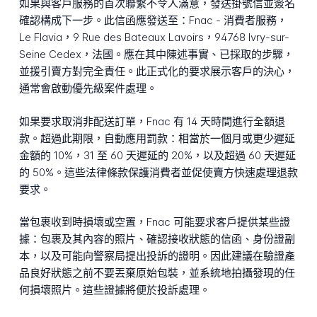
如果與客戶服務的首次聯繫不令人滿意，發送掛號信並簽名
確認構成下一步。此信函應發送至：Fnac - 消費者服務，
Le Flavia，9 Rue des Bateaux Lavoirs，94768 Ivry-sur-
Seine Cedex，法國。應在其中陳述事實、已採取的步驟，
並援引賣方對完全責任。此正式化的要求展示客戶的決心，
通常會啟動優先級案件處理。
如果要求取消非配送訂單，Fnac 有 14 天時間進行全額退
款。超過此期限，自動應用罰款：相當於一個月或更少遲延
金額的 10%，31 至 60 天遲延的 20%，以及超過 60 天遲延
的 50%。這些法律條款保護消費者並促使賣方快速處理退款
要求。
當包裹收到時損壞或空置，Fnac 可能要求客戶提供某些證
據：包裹及其內容的照片、確認接收狀態的信函、身份證副
本，以及可能向警察局提出投訴的證明。因此建議在驗證產
品良好狀態之前不要丟棄原始包裝，並系統地拍攝發現的任
何損壞照片。這些證據將便於投訴處理。