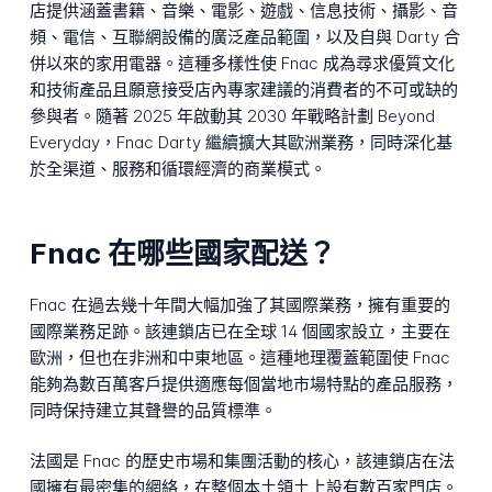
店提供涵蓋書籍、音樂、電影、遊戲、信息技術、攝影、音
頻、電信、互聯網設備的廣泛產品範圍，以及自與 Darty 合
併以來的家用電器。這種多樣性使 Fnac 成為尋求優質文化
和技術產品且願意接受店內專家建議的消費者的不可或缺的
參與者。隨著 2025 年啟動其 2030 年戰略計劃 Beyond
Everyday，Fnac Darty 繼續擴大其歐洲業務，同時深化基
於全渠道、服務和循環經濟的商業模式。
Fnac 在哪些國家配送？
Fnac 在過去幾十年間大幅加強了其國際業務，擁有重要的
國際業務足跡。該連鎖店已在全球 14 個國家設立，主要在
歐洲，但也在非洲和中東地區。這種地理覆蓋範圍使 Fnac
能夠為數百萬客戶提供適應每個當地市場特點的產品服務，
同時保持建立其聲譽的品質標準。
法國是 Fnac 的歷史市場和集團活動的核心，該連鎖店在法
國擁有最密集的網絡，在整個本土領土上設有數百家門店。