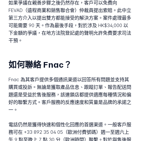
如果爭議在親善步驟之後仍然存在，客戶可以免費向
FEVAD（遠程商業和銷售聯合會）仲裁員提出索賠。此中立
第三方介入以提出雙方都能接受的解決方案。案件處理最多
可能需要 90 天。作為最後手段，對於涉及 HK$34,000 以
下金額的爭議，在地方法院登記處的聲明允許免費要求司法
干預。
如何聯絡 Fnac？
Fnac 為其客戶提供多個通訊渠道以回答所有問題並支持其
購買或投訴。無論是獲取產品信息、跟蹤訂單、報告配送問
題還是受益於售後服務，該連鎖店都提供適應每種情況和偏
好的聯繫方式。客戶服務的反應速度和質量是品牌的承諾之
一。
電話仍然是獲得快速和個性化回應的首選渠道。一般客戶服
務可在 +33 892 35 04 05（歐洲付費號碼）週一至週六上
午 9 點至晚上 7 點 30 分（歐洲時間）聯繫。對於與售後服