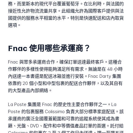
務，而里斯本的現代平台覆蓋葡萄牙。在比利時，與法國的
接近性允許物流流量共享。此組織允許為國際客戶提供與法
國提供的服務水平相當的水平，特別是快速配送和店內取貨
選項。
Fnac 使用哪些承運商？
Fnac 與眾多承運商合作，確保訂單送達最終客戶。這種合
作夥伴的多樣性使得能夠滿足所有需求，無論是在 48 小時
內送達一本書還是配送冰箱並進行安裝。Fnac Darty 集團
依靠約 20 個小型和中型包裹的配送合作夥伴，以及其自有
的大型產品內部網絡。
La Poste 集團是 Fnac 的歷史性主要合作夥伴之一。La
Poste 的包裹服務 Colissimo 負責大部分標準家庭配送。該
承運商的廣泛全國覆蓋範圍和可靠的追蹤系統使其成為書
籍、光盤、DVD、配件和中等價值產品訂單的首選。託付給
Colissimo 的包裹在 2 至 3 個工作日內送達，週一至週五送