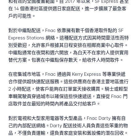
和有效的全國覆蓋範圍。自 2017 年以來，SF Express 甚至
在 14 個香港社區提供週日家庭配送，進一步擴展了最急客
戶的可能性。
對於中繼點配送，Fnac 依靠擁有數千個香港取件點的 SF
Express Stations 網絡。這種配送方式因其時間靈活性而特
別受歡迎，允許客戶根據其日程安排在相鄰商業中心取件。
中繼點通常在夜間和週六開放，為白天不在家的人提供實用
替代方案。包裹在中繼點保存數天，給收件人時間取件。
在密集城市地區，Fnac 通過與 Kerry Express 等專業快遞
合作提供超快速配送服務。這些供應商在香港主要地區進行
2 小時配送，使客戶能夠在訂單當天接收購買。騎士或輕型
車輛駕駛員穿過城市以確保這些快速遞送，直接從 Fnac 門
店取件並在最短的時間內將產品交付給客戶。
對於電視和大型家用電器等大型產品，Fnac Darty 擁有自
己的內部配送網絡。Darty 配送技術人員負責這些笨重的物
品，不僅負責運輸，還負責家庭安裝和舊設備的潛在回收。