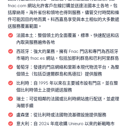
fnac.com 網站允許客戶在線訂購並送達法國本土各地，包
括摩納哥。海外省份和領地也得到服務，儘管交付時間和條
件可能因目的地而異。科西嘉島享受與本土相似的大多數遞
送服務覆蓋範圍。
法國本土：
整個領土的全面覆蓋，標準、快速配送和店
內取貨服務遍佈各地
西班牙：
強大的業務，擁有 Fnac 門店和專門為西班牙
市場的 fnac.es 網站，包括加那利群島和巴利阿里群島
葡萄牙：
發達的門店網絡和里斯本現代物流平台，為整
個領土（包括亞速爾群島和馬德拉）提供服務
比利時：
自 1995 年以來在主要城市設有門店，並在整
個比利時領土上提供遞送服務
瑞士：
可從相鄰的法國或比利時網站進行配送，並處理
海關手續
盧森堡：
從比利時或法國物流基礎設施提供服務
意大利：
自 2024 年底收購 Unieuro 以來的新戰略市