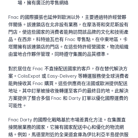
場，擁有廣泛的零售網絡
Fnac 的國際擴張也延伸到歐洲以外，主要通過特許經營夥
伴關係。該連鎖店在北非設有業務，在摩洛哥和突尼斯設有
門店，使這些國家的消費者能夠訪問該品牌的文化和技術產
品。在西非，科特迪瓦也有 Fnac 零售點。在中東地區，卡
塔爾擁有該連鎖店的門店。在這些特許經營國家，物流組織
由當地合作夥伴管理，同時遵守集團的品質標準。
對於居住在 Fnac 不直接配送國家的客戶，存在替代解決方
案。ColisExpat 或 Easy-Delivery 等轉運服務使全球消費者
能夠接收其 Fnac 購買。這些供應商在法國或歐洲提供配送
地址，其中訂單被接收後轉運至客戶的最終目的地。此解決
方案提供了整合多個 Fnac 和 Darty 訂單以優化國際運費的
可能性。
Fnac Darty 的國際化戰略基於市場差異化方法。在集團直
接開展業務的國家，它擁有國家配送中心和優化的物流網
絡。例如，馬德里附近的全渠道倉庫為伊比利亞半島提供服