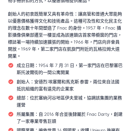
物手冊折扣的方式，以優惠價格提供產品。
創始人的初衷既簡單又具有革命性：讓高管和普通大眾能夠
以優惠價格獲得文化和技術產品。這種可及性和文化民主化
的理念在數十年間塑造了 Fnac 的身份。1957 年，Fnac 攝
影攝像俱樂部遷至一樓並成為該連鎖店首家帶櫥窗的門店，
標誌著一場持續加速擴張的開始。1966 年，門店向非會員
開放，1969 年，第二家門店在凱旋門附近的瓦格拉姆大道
開業。
成立日期：
1954 年 7 月 31 日，第一家門店在巴黎塞巴
斯托波爾街的一間公寓開業
創始人：
安德烈·埃塞爾和馬克斯·泰雷，兩位來自法國
抵抗組織的富有遠見的企業家
總部：
位於塞納河谷地區伊夫里城，協調該集團的業務
運營
所屬集團：
自 2016 年合並後隸屬於 Fnac Darty，創建
了一家專業零售巨頭
國際業務：
遍佈世界 14 個國家，收購 Unieuro 後擁有