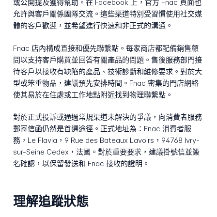
或公開提及獲得幫助。在 Facebook 上，官方 Fnac 頁面也
允許與客戶關係團隊交流。這些渠道特別受習慣使用社交媒
體的客戶歡迎，並希望進行快速和非正式的溝通。
Fnac 店內構成直接和優先聯繫點。每家商店都配備銷售顧
問以支持客戶購買並回答有關產品的問題。售後服務部門接
待客戶以接收有缺陷的產品、技術診斷和維修要求。對於大
型或笨重物品，建議預先安排時間。Fnac 密集的門店網絡
使其易於在住處或工作地點附近找到物理聯繫點。
對於正式投訴或通過常規渠道未解決的爭議，向消費者服務
郵寄信函仍然是首選途徑。正式地址為：Fnac 消費者服
務，Le Flavia，9 Rue des Bateaux Lavoirs，94768 Ivry-
sur-Seine Cedex，法國。對於重要要求，建議掛號信並簽
名確認，以保留發送和 Fnac 接收的證明。
理解追蹤狀態