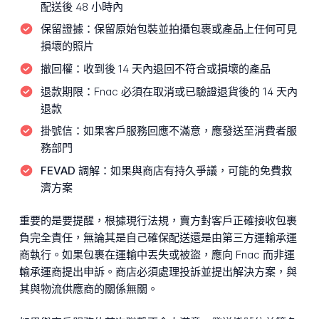
配送後 48 小時內
保留證據：
保留原始包裝並拍攝包裹或產品上任何可見
損壞的照片
撤回權：
收到後 14 天內退回不符合或損壞的產品
退款期限：
Fnac 必須在取消或已驗證退貨後的 14 天內
退款
掛號信：
如果客戶服務回應不滿意，應發送至消費者服
務部門
FEVAD 調解：
如果與商店有持久爭議，可能的免費救
濟方案
重要的是要提醒，根據現行法規，賣方對客戶正確接收包裹
負完全責任，無論其是自己確保配送還是由第三方運輸承運
商執行。如果包裹在運輸中丟失或被盜，應向 Fnac 而非運
輸承運商提出申訴。商店必須處理投訴並提出解決方案，與
其與物流供應商的關係無關。