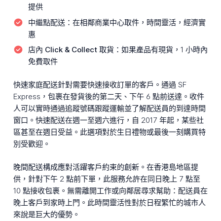
提供
中繼點配送：
在相鄰商業中心取件，時間靈活，經濟實
惠
店內 Click & Collect 取貨：
如果產品有現貨，1 小時內
免費取件
快速家庭配送針對需要快速接收訂單的客戶。通過 SF
Express，包裹在發貨後的第二天、下午 6 點前送達。收件
人可以實時通過追蹤號碼跟蹤運輸並了解配送員的到達時間
窗口。快速配送在週一至週六進行，自 2017 年起，某些社
區甚至在週日受益。此選項對於生日禮物或最後一刻購買特
別受歡迎。
晚間配送構成應對活躍客戶約束的創新。在香港島地區提
供，針對下午 2 點前下單，此服務允許在同日晚上 7 點至
10 點接收包裹。無需離開工作或向鄰居尋求幫助：配送員在
晚上客戶到家時上門。此時間靈活性對於日程繁忙的城市人
來說是巨大的優勢。