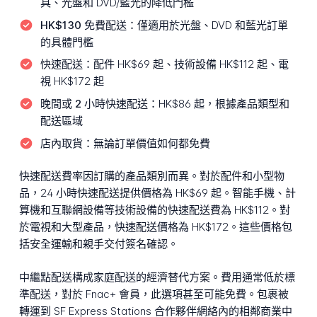
具、光盤和 DVD/藍光的降低門檻
HK$130 免費配送：
僅適用於光盤、DVD 和藍光訂單
的具體門檻
快速配送：
配件 HK$69 起、技術設備 HK$112 起、電
視 HK$172 起
晚間或 2 小時快速配送：
HK$86 起，根據產品類型和
配送區域
店內取貨：
無論訂單價值如何都免費
快速配送費率因訂購的產品類別而異。對於配件和小型物
品，24 小時快速配送提供價格為 HK$69 起。智能手機、計
算機和互聯網設備等技術設備的快速配送費為 HK$112。對
於電視和大型產品，快速配送價格為 HK$172。這些價格包
括安全運輸和親手交付簽名確認。
中繼點配送構成家庭配送的經濟替代方案。費用通常低於標
準配送，對於 Fnac+ 會員，此選項甚至可能免費。包裹被
轉運到 SF Express Stations 合作夥伴網絡內的相鄰商業中