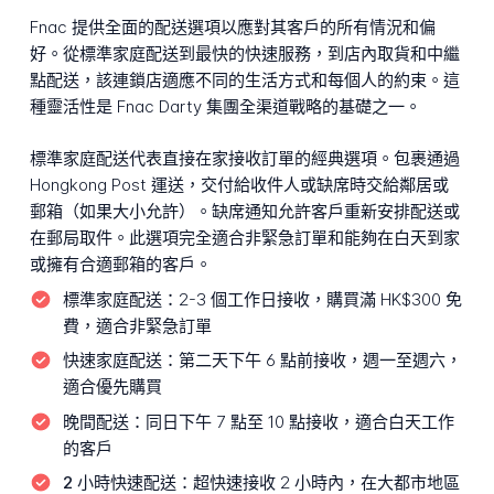
Fnac 提供全面的配送選項以應對其客戶的所有情況和偏
好。從標準家庭配送到最快的快速服務，到店內取貨和中繼
點配送，該連鎖店適應不同的生活方式和每個人的約束。這
種靈活性是 Fnac Darty 集團全渠道戰略的基礎之一。
標準家庭配送代表直接在家接收訂單的經典選項。包裹通過
Hongkong Post 運送，交付給收件人或缺席時交給鄰居或
郵箱（如果大小允許）。缺席通知允許客戶重新安排配送或
在郵局取件。此選項完全適合非緊急訂單和能夠在白天到家
或擁有合適郵箱的客戶。
標準家庭配送：
2-3 個工作日接收，購買滿 HK$300 免
費，適合非緊急訂單
快速家庭配送：
第二天下午 6 點前接收，週一至週六，
適合優先購買
晚間配送：
同日下午 7 點至 10 點接收，適合白天工作
的客戶
2 小時快速配送：
超快速接收 2 小時內，在大都市地區