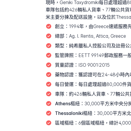
現時，Geniki Taxydromiki每日
車隊包括約426輛私人貨車、77輛公共貨
米主要分揀及配送設施，以及位於Thessa
創立：
1994年，由Greece速遞服
總部：
Ag. I. Rentis, Attica, Greece
類型：
純希臘私人控股公司及註冊公
監管牌照：
EETT 99149郵政服
質量認證：
ISO 9001:2015
藥物認證：
獲認證可在24-48小時
每日營運：
每日處理超過80,000件
車隊：
約426輛私人貨車、77輛公
Athens樞紐：
30,000平方米中央
Thessaloniki樞紐：
30,000平方米北
區域樞紐：
6個區域樞紐，總計4,0