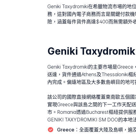
Geniki Taxydromiki在希臘物
務，這對國內電子商務而言是關鍵付款機
險，涵蓋每件貨件高達$400而無需額
Geniki Taxydr
Geniki Taxydromiki的主要市
送達，貨件通過Athens及Thessa
內完成。偏遠地區及大多數島嶼目的地可提供翌
該公司的國際直接網絡覆蓋東南歐五個國家。在Cy
實現Greece與該島之間的下一工作天配送。
市。Romania透過Bucharest樞紐提供
GENIKI TAXYDROMIKI SM DOO
Greece：
全面覆蓋大陸及島嶼，遍及27