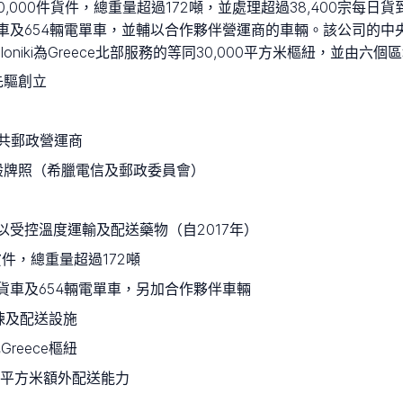
處理超過80,000件貨件，總重量超過172噸，並處理超過38,400宗
車及654輛電單車，並輔以合作夥伴營運商的車輛。該公司的中央基礎
loniki為Greece北部服務的等同30,000平方米樞紐，並由
務先驅創立
共郵政營運商
務一般牌照（希臘電信及郵政委員會）
內以受控溫度運輸及配送藥物（自2017年）
貨件，總重量超過172噸
共貨車及654輛電單車，另加合作夥伴車輛
分揀及配送設施
Greece樞紐
00平方米額外配送能力