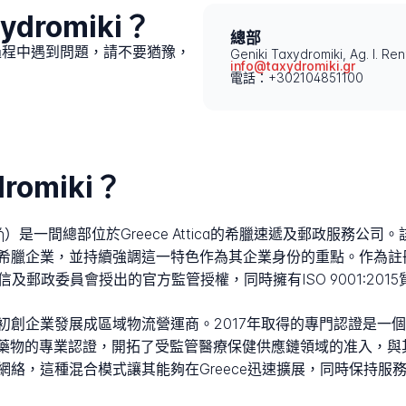
ydromiki？
總部
理的送貨過程中遇到問題，請不要猶豫，
Geniki Taxydromiki, Ag. I. Re
info@taxydromiki.gr
電話：+302104851100
romiki？
Ταχυδρομική）是一間總部位於Greece Attica的希臘速遞及郵政服
希臘企業，並持續強調這一特色作為其企業身份的重點。作為註冊
電信及郵政委員會授出的官方監管授權，同時擁有ISO 9001:201
業發展成區域物流營運商。2017年取得的專門認證是一個重要發展里程
配送藥物的專業認證，開拓了受監管醫療保健供應鏈領域的准入，
絡，這種混合模式讓其能夠在Greece迅速擴展，同時保持服