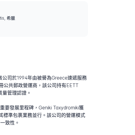
ntis, 希臘
務公司。該公司於1994年由被譽為Greece速遞服務
公共郵政營運商，該公司持有EETT
5質量管理認證。
碑，Geniki Taxydromiki獲
與其標準包裹業務並行。該公司的營運模式
務一致性。