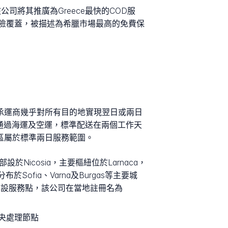
該公司將其推廣為Greece最快的COD服
險覆蓋，被描述為希臘市場最高的免費保
e大陸，承運商幾乎對所有目的地實現翌日或兩日
貨件通過海運及空運，標準配送在兩個工作天
等地區屬於標準兩日服務範圍。
設於Nicosia，主要樞紐位於Larnaca，
Sofia、Varna及Burgas等主要城
opje開設服務點，該公司在當地註冊名為
中央處理節點