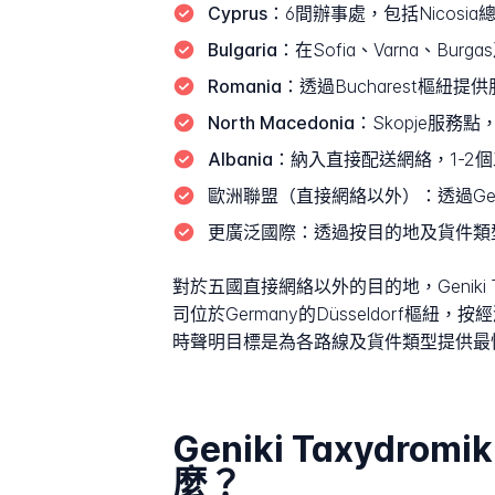
Cyprus：
6間辦事處，包括Nicosia
Bulgaria：
在Sofia、Varna、
Romania：
透過Bucharest樞紐
North Macedonia：
Skopje服務
Albania：
納入直接配送網絡，1-2
歐洲聯盟（直接網絡以外）：
透過Ge
更廣泛國際：
透過按目的地及貨件類
對於五國直接網絡以外的目的地，Genik
司位於Germany的Düsseldor
時聲明目標是為各路線及貨件類型提供最
Geniki Taxydr
麼？