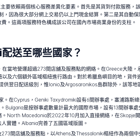
流市場的地位主要依賴兩個核心服務差異化要素。首先是其貨到付款服務，
制，因為很大部分網上交易仍以上門現金結算。第二是其自動保
外收費。這兩項服務特色構成該公司在國內市場商業身份的支柱。
omiki配送至哪些國家？
場是Greece，在當地營運超過273間店舖及服務點的網絡。在Greec
loniki樞紐以及六個額外區域樞紐進行路由。對於希臘島嶼目的地，
日配送級別，惟Ionio及Argosaronikos島群除外，該
prus，Geniki Taxydromiki設有6間辦事處，塞浦路斯總部
Bulgaria是按辦事處數量計最大的國際市場，設有13間辦事處分布於
服務。North Macedonia於2022年10月加入直接網絡，在Sk
的本地法人實體。Albania完善了五國區域版圖。
3間店舖及服務點，以Athens及Thessaloniki樞紐作為兩個