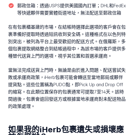
郵政信箱：
透過USPS提供美國國內訂單；DHL和FedEx
等快遞夥伴需要實體街道地址，無法配送至郵政信箱
在有包裹櫃基建的市場，在結帳時選擇此選項的客戶會在包
裹準備好提取時透過短訊收到安全碼。這種格式在以色列特
別突出，被列為平台上最受歡迎的配送方式。在俄羅斯，多
個包裹提取網絡整合到結帳過程中，為該市場的客戶提供多
種替代送貨上門的選項，視乎其位置和首選承運商。
當無法完成送貨上門時，無論是由於進入問題、配送嘗試失
敗或承運商政策，iHerb包裹可能會轉送至當地郵局或夥伴
提貨點。這些位置稱為PUDO點，即Pick Up and Drop Off
的縮寫。在此類位置保存的包裹通常可提取7至14天。該時
間過後，包裹會退回發送方或根據當地承運商對未配送物品
的政策處理。
如果我的iHerb包裹遺失或損壞應