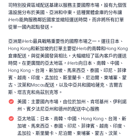
司特別投資區域配送基建以服務主要國際市場，設有九個恆
溫設施分布於美國、亞洲和中東。這種實體倉庫的分布讓
iHerb能夠服務鄰近國家並縮短運送時間，而非將所有訂單
從單一國內起點發送。
亞洲是iHerb最具戰略重要性的國際市場之一。運往日本、
Hong Kong和新加坡的訂單主要從iHerb的南韓和Hong Kong
倉庫配送，與從美國發貨相比，大幅縮短了區內客戶的運送
時間。在更廣闊的亞太地區，iHerb向日本、南韓、中國、
Hong Kong、台灣、新加坡、馬來西亞、泰國、印尼、菲律
賓、越南、印度、孟加拉、斯里蘭卡、尼泊爾、柬埔寨、蒙
古、汶萊和Macau配送，以及中亞共和國哈薩克、吉爾吉
斯、塔吉克和烏茲別克等。
美國：
主要國內市場，由位於加州、肯塔基州、伊利諾
州、賓夕法尼亞州和德州的配送中心服務
亞太地區：
日本、南韓、中國、Hong Kong、台灣、新
加坡、馬來西亞、泰國、印尼、菲律賓、越南、印度、
孟加拉、斯里蘭卡、尼泊爾、柬埔寨、蒙古、汶萊、