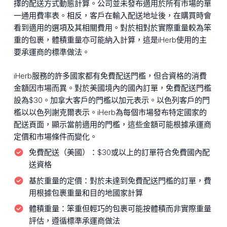
擇的配送方式動態計算。公司並未發布適用於所有市場的單
一通用費率表。相反，客戶在輸入配送地址後，在購買時會
看到適用的選項及其相關費用。對於相對於實際重量較為笨
重的包裹，體積重量亦可能納入計算，這是iHerb使用的主
要承運商的標準做法。
iHerb服務的許多國家都有免費配送門檻，但合資格的消費
金額因市場而異。對於美國境內的國內訂單，免費配送門檻
設為$30。加拿大客戶的門檻以加元表示。以色列客戶的門
檻以以色列謝克爾表示。iHerb為每個市場發布特定國家的
配送頁面，顯示當前適用的門檻，這些金額可能根據承運商
定價和市場條件而變化。
免費配送（美國）：
$30或以上的訂單符合免費國內配
送資格
基於重量的定價：
對於未達到免費配送門檻的訂單，費
用根據包裹重量和目的地國家計算
體積重量：
笨重但輕巧的包裹可能按體積而非實際重量
評估，遵循標準承運商做法