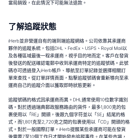
當局銷毀，在此情況下可能無法退款。
了解追蹤狀態
iHerb並非營運自有的端到端追蹤網絡。公司依靠其承運商
夥伴的追蹤系統，包括DHL、FedEx、USPS、Royal Mail以
及各種區域最後一程承運商，視乎目的地而定。客戶在發貨
後發送的配送確認電郵中收到承運商特定的追蹤號碼。此號
碼亦可透過登入iHerb帳戶、導航至訂單記錄並選擇相關訂
單來查找。從訂單詳情頁面，點擊追蹤號碼會重新導向至承
運商自己的追蹤介面以獲取即時狀態更新。
追蹤號碼的格式因承運商而異。DHL通常使用10位數字識別
碼。對於透過瑞典郵政服務路由的貨件，最多1,800克的包
裹使用以「RE」開頭，後跟九個字符並以「SE」結尾的格
式，而1,801克至2,720克之間的包裹使用以「CD」開頭的格
式。對於一般國際訂單，iHerb提醒某些承運商可能在發貨
後需要7至10個工作日才開始發布追蹤事件。在某些市場，