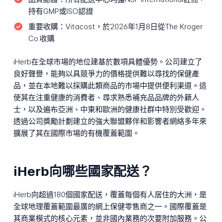
持有GMP或ISO認證
重要收購：
Vitacost，於2026年1月8日從The Kroger
Co.收購
iHerb在全球市場的地位建基於數項具體優勢。公司建立了
良好聲譽，能夠以具競爭力的價格提供難以尋找的保健產
品，並在本地難以採購此類商品的市場中提供便利渠道。這
使其在注重健康的消費者、尋求熟悉補充品品牌的外籍人
士，以及遍布亞洲、中東和歐洲的健康社群中特別受歡迎。
透過公司獎勵計劃建立的強大聯盟夥伴和影響者網絡多年來
擴展了其在國際市場的有機覆蓋範圍。
iHerb向哪些國家配送？
iHerb向超過180個國家配送，覆蓋每個有人居住的大洲，是
全球地理覆蓋範圍最廣的網上保健零售商之一。國際覆蓋是
其商業模式的核心元素，並非國內業務的次要附加服務。公