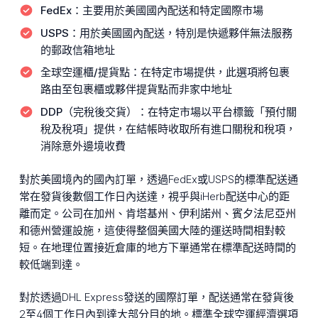
FedEx：
主要用於美國國內配送和特定國際市場
USPS：
用於美國國內配送，特別是快遞夥伴無法服務
的郵政信箱地址
全球空運櫃/提貨點：
在特定市場提供，此選項將包裹
路由至包裹櫃或夥伴提貨點而非家中地址
DDP（完稅後交貨）：
在特定市場以平台標籤「預付關
稅及稅項」提供，在結帳時收取所有進口關稅和稅項，
消除意外邊境收費
對於美國境內的國內訂單，透過FedEx或USPS的標準配送通
常在發貨後數個工作日內送達，視乎與iHerb配送中心的距
離而定。公司在加州、肯塔基州、伊利諾州、賓夕法尼亞州
和德州營運設施，這使得整個美國大陸的運送時間相對較
短。在地理位置接近倉庫的地方下單通常在標準配送時間的
較低端到達。
對於透過DHL Express發送的國際訂單，配送通常在發貨後
2至4個工作日內到達大部分目的地。標準全球空運經濟選項