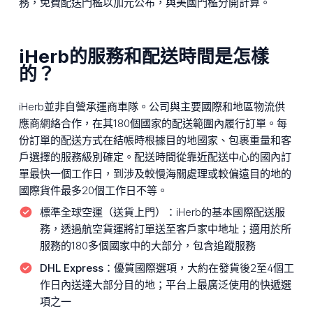
務，免費配送門檻以加元公布，與美國門檻分開計算。
iHerb的服務和配送時間是怎樣
的？
iHerb並非自營承運商車隊。公司與主要國際和地區物流供
應商網絡合作，在其180個國家的配送範圍內履行訂單。每
份訂單的配送方式在結帳時根據目的地國家、包裹重量和客
戶選擇的服務級別確定。配送時間從靠近配送中心的國內訂
單最快一個工作日，到涉及較慢海關處理或較偏遠目的地的
國際貨件最多20個工作日不等。
標準全球空運（送貨上門）：
iHerb的基本國際配送服
務，透過航空貨運將訂單送至客戶家中地址；適用於所
服務的180多個國家中的大部分，包含追蹤服務
DHL Express：
優質國際選項，大約在發貨後2至4個工
作日內送達大部分目的地；平台上最廣泛使用的快遞選
項之一