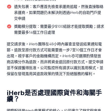
遺失包裹：
客戶應首先檢查承運商追蹤，然後直接聯絡
承運商，如果問題仍未解決則透過iHerb的自助門戶提
交申請
獎勵積分提取：
需要最少$100結餘才能提取獎勵；請求
需要最多14個工作日處理
提交請求後，iHerb團隊在48小時內審查並發送結果通知電
郵。退款至原付款方式可能需要進一步7至10個工作日才會
出現，視乎客戶的金融機構而定。iHerb亦可選擇酌情發放
商店積分作為退款，而非將資金退回原付款方式。提交申請
並不保證獲得批准。公司監控所有請求以識別濫用模式，並
保留在發現濫用其退款政策的情況下拒絕服務的權利。
iHerb是否處理國際貨件和海關手
續？
國際配送是iHerb商業模式的核心，公司建立了特定程序來