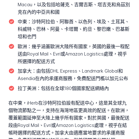
Macau，以及包括哈薩克、吉爾吉斯、塔吉克和烏茲別
克在內的中亞共和國
中東：
沙特阿拉伯、阿聯酋、以色列、埃及、土耳其、
科威特、巴林、阿曼、卡塔爾、約旦、黎巴嫩、巴基斯
坦和也門
歐洲：
幾乎涵蓋歐洲大陸所有國家，英國的最後一程配
送由Royal Mail、Evri或Amazon Logistics處理，視乎
所選擇的配送方式
加拿大：
由包括DHL Express、Landmark Global和
Asendia在內的承運商服務，免費配送門檻以加元公布
拉丁美洲：
包括在全球180個國家配送網絡內
在中東，iHerb在沙特阿拉伯設有配送中心，這是其全球九
個物流節點之一，支持在海灣地區更高效的配送。在歐洲，
覆蓋範圍延伸至大陸上幾乎所有國家。對於英國，最後配送
段由Royal Mail、Evri或Amazon Logistics處理，視乎在結
帳時選擇的配送方式。加拿大由適應當地要求的承運商服