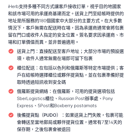
iHerb支持多種不同方式讓客戶接收訂單，視乎目的地國家
和該市場可用的承運商基建而定。送貨上門至結帳時提供的
地址是所服務的180個國家中大部分的主要方式。在大多數
情況下，客戶無需在配送時在場，因為承運商通常會將包裹
留在門口或收件人指定的安全位置。簽名要求因承運商、市
場和訂單價值而異，並非普遍適用。
送貨上門：
直接配送至客戶地址；大部分市場的預設選
項，收件人通常無需在場即可留下包裹
櫃位配送：
在包括以色列和俄羅斯等特定市場提供；客
戶在結帳時選擇櫃位或夥伴提貨點，並在包裹準備好提
取時透過短訊收到安全碼
俄羅斯提貨網絡：
在俄羅斯，可用的提貨選項包括
SberLogistics櫃位、Russian Post辦事處、Pony
Express、5Post和Boxberry postamats
後備提貨點（PUDO）：
如果送貨上門失敗，包裹可能
會轉送至當地郵局或夥伴提貨位置，通常有7至14天的
保存期，之後包裹會被退回