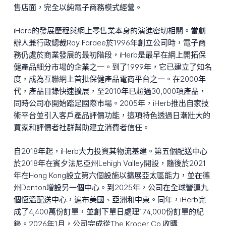
售店面，完全以純電子商務模式經營。
iHerb的發展歷程與網上零售業本身的演進密切相關。當創
辦人兼行政總裁Ray Faraee於1996年創立公司時，電子商
務仍處於商業發展的最初階段，iHerb是最早在網上開拓保
健產品細分市場的企業之一。到了1999年，它已建立了知名
度，成為互聯網上首批保健產品電商平台之一。在2000年
代，產品目錄快速擴展，至2010年已超過30,000項產品，
同時公司亦開始踏足國際市場。2005年，iHerb推出自家技
術平台並引入客戶產品評價功能，這項特色透過日漸壯大的
買家和評價者社群幫助建立消費者信任。
自2018年起，iHerb大力投資其物流基建。第五個配送中心
於2018年在賓夕法尼亞州Lehigh Valley開設，隨後於2021
年在Hong Kong設立第六個設施以擴展亞太區能力，並在德
州Denton增設另一個中心。到2025年，公司在全球營運九
個恆溫配送中心，遍布美國、亞洲和中東。同年，iHerb完
成了4,400萬份訂單，並創下單日處理174,000份訂單的紀
錄。2026年1月，公司完成從The Kroger Co.收購