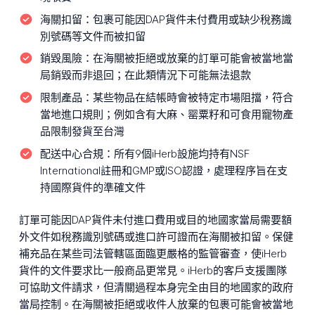
海關扣留：
包裹可能因DAP貨件未付費用或缺少稅務識
別號碼等文件而被扣留
銷毀風險：
在海關被拒絕或放棄的訂單可能會被當地當
局銷毀而非退回；在此類情況下可能無法退款
限制產品：
某些物品在結帳時會被特定市場阻擋，符合
當地進口規則；例如含有大麻、罂粟籽和可食用寵物產
品限制發貨至台灣
配送中心合規：
所有9個iHerb設施均持有NSF
International註冊和GMP或ISO認證，處理程序旨在支
持國際貨件的準確文件
訂單可能因DAP貨件未付進口費用或目的地國家當局需要額
外文件如稅務識別號碼或進口許可證而在海關被扣留。保健
補充品在某些司法管轄區面臨更嚴格的監管審查，使iHerb
貨件的文件要求比一般商品更常見。iHerb的客戶支援團隊
可協助文件請求，但清關過程本身完全由目的地國家的政府
當局控制。在海關被拒絕或收件人放棄的包裹可能會被當地