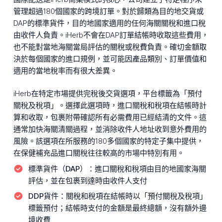
管理超過180個國家的跨境訂單。對於歸類為目的地交貨或
DAP的標準貨件，目的地國家適用的任何海關關稅和進口稅
由收件人負責。iHerb不會在DAP訂單結帳時收取這些費用，
也不能對當地海關當局評估的關稅或稅費負責。確切金額取
決於每個國家的進口規例，並可能因產品類別、訂單價值和
適用的當地稅率而有很大差異。
iHerb在特定市場提供完稅後交貨選項，平台標籤為「預付
關稅及稅項」。選擇此選項時，進口關稅和稅項在結帳時計
算和收取，包裹附帶確認所有必需費用已經結清的文件。這
通常加快海關清關過程，並消除收件人地址收到意外費用的
風險。該選項在所服務的180多個國家的特定子集中提供，
在保健補充品進口關稅往往較高的市場中特別有用。
標準貨件（DAP）：
進口關稅和稅項由目的地國家海關
評估，並在包裹到達時由收件人支付
DDP貨件：
關稅和稅項在結帳時以「預付關稅及稅項」
標籤預付；結帳時支付的金額是最終總額，沒有額外邊
境收費