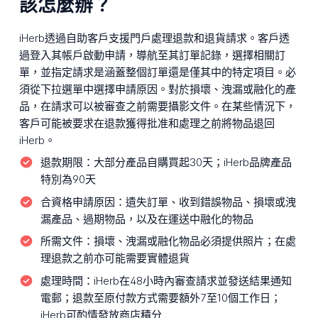
該怎麼辦？
iHerb透過自助客戶支援門戶處理退款和退貨請求。客戶透
過登入其帳戶啟動申請，導航至其訂單記錄，選擇相關訂
單，並指定請求是涵蓋整個訂單還是僅其中的特定項目。必
須從下拉選單中選擇申請原因。對於損壞、洩漏或融化的產
品，在請求可以被審查之前需要攝影文件。在某些情況下，
客戶可能被要求在退款獲得批准和處理之前將物品退回
iHerb。
退款期限：
大部分產品自購買起30天；iHerb品牌產品
特別為90天
合資格申請原因：
遺失訂單、收到錯誤物品、損壞或洩
漏產品、過期物品，以及在運送中融化的物品
所需文件：
損壞、洩漏或融化物品必須提供照片；在處
理退款之前亦可能需要實體退貨
處理時間：
iHerb在48小時內審查請求並發送結果通知
電郵；退款至原付款方式需要額外7至10個工作日；
iHerb可酌情發放商店積分