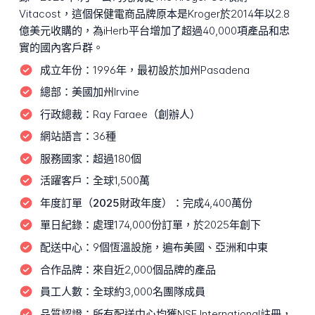
Vitacost，這個保健電商品牌原本是Kroger於2014年以2.8
億美元收購的，為iHerb平台增加了超過40,000項產品和忠
實的國內客戶群。
成立年份：
1996年，最初設於加州Pasadena
總部：
美國加州Irvine
行政總裁：
Ray Faraee（創辦人）
網站語言：
36種
服務國家：
超過180個
活躍客戶：
全球1,500萬
年度訂單（2025財政年度）：
完成4,400萬份
單日紀錄：
處理174,000份訂單，於2025年創下
配送中心：
9個恆溫設施，遍布美國、亞洲和中東
合作品牌：
來自近2,000個品牌的產品
員工人數：
全球約3,000名團隊成員
品質認證：
所有配送中心均獲NSF International註冊，