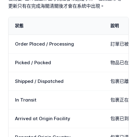
更新只有在完成海關清關後才會在系統中出現。
狀態
說明
Order Placed / Processing
訂單已被iH
Picked / Packed
物品已在配送
Shipped / Dispatched
包裹已離開i
In Transit
包裹正在承
Arrived at Origin Facility
包裹已到達