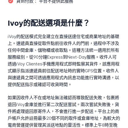
貨到付款：
平台不提供此服務
Ivoy的配送選項是什麼？
iVoy的配送模式完全建立在直接送達住宅或商業地址的基礎
上。速遞員直接從取件點前往收件人的門前，過程中不涉及
任何中間倉庫、儲物櫃或收取點。這種方法統一適用於所有
服務級別，從90分鐘Express到Next-Day服務。收件人可
透過iVoy Clientes手機應用程式即時監察其貨件，該應用程
式顯示指派速遞員前往配送地址時的實時GPS位置。收件人
與速遞員之間可透過應用程式內訊息功能進行實時溝通，以
提供配送指示或確認可收貨時間。
如果因收件人不在或地址無法確認而導致配送失敗，包裹將
退回iVoy倉庫並進行第二次配送嘗試。兩次嘗試失敗後，貨
件將處理退回原寄件人，不會進行進一步配送。平台上的商
戶帳戶允許註冊最多20個不同的取件或倉庫地址，為較大的
電商營運提供管理其派送地點的靈活性。標準上午8時至晚