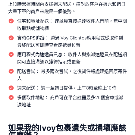
上10時營運時間內支援週末配送，這對於客戶在週六和週日
大量下單的商戶來說是一個優勢。
住宅和地址配送：
速遞員直接送達收件人門前，無中間
收取點或儲物櫃
實時GPS追蹤：
透過iVoy Clientes應用程式從取件到
最終配送可即時查看速遞員位置
應用程式內速遞員訊息：
收件人與指派速遞員在配送期
間可直接溝通以獲得指示或更新
配送嘗試：
最多兩次嘗試，之後貨件將處理退回原寄件
人
週末配送：
週一至週日提供，上午8時至晚上10時
多個取件地點：
商戶可在平台註冊最多20個倉庫或派
送地址
如果我的Ivoy包裹遺失或損壞應該