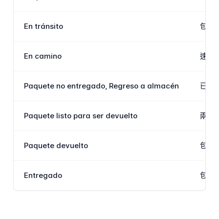
En tránsito
包裹
En camino
速遞
Paquete no entregado, Regreso a almacén
已進
Paquete listo para ser devuelto
兩次
Paquete devuelto
包裹
Entregado
包裹