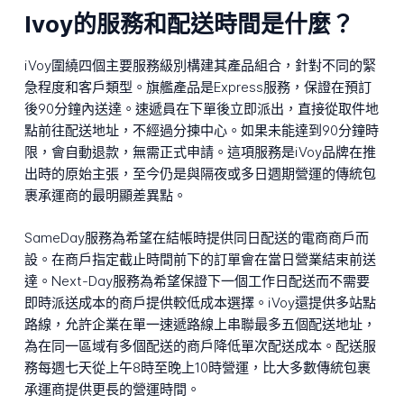
Ivoy的服務和配送時間是什麼？
iVoy圍繞四個主要服務級別構建其產品組合，針對不同的緊
急程度和客戶類型。旗艦產品是Express服務，保證在預訂
後90分鐘內送達。速遞員在下單後立即派出，直接從取件地
點前往配送地址，不經過分揀中心。如果未能達到90分鐘時
限，會自動退款，無需正式申請。這項服務是iVoy品牌在推
出時的原始主張，至今仍是與隔夜或多日週期營運的傳統包
裹承運商的最明顯差異點。
SameDay服務為希望在結帳時提供同日配送的電商商戶而
設。在商戶指定截止時間前下的訂單會在當日營業結束前送
達。Next-Day服務為希望保證下一個工作日配送而不需要
即時派送成本的商戶提供較低成本選擇。iVoy還提供多站點
路線，允許企業在單一速遞路線上串聯最多五個配送地址，
為在同一區域有多個配送的商戶降低單次配送成本。配送服
務每週七天從上午8時至晚上10時營運，比大多數傳統包裹
承運商提供更長的營運時間。