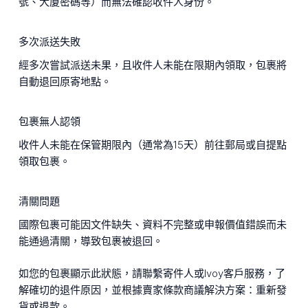
號、大廈密碼等）而無法確認收件人身份。
多次派送失敗
經多次嘗試派送未果，且收件人未能在限期內領取，包裹將
自動退回原寄地點。
包裹無人認領
收件人未能在保管期限內（通常為15天）前往郵局或自提點
領取包裹。
清關問題
國際包裹可能因文件缺失、資料不完整或申報價值錯誤而未
能通過清關，導致包裹被退回。
如您的包裹顯示此狀態，請聯繫寄件人或Ivoy客戶服務，了
解確切的退件原因，並根據賣家條款商議解決方案：重新發
貨或退款。