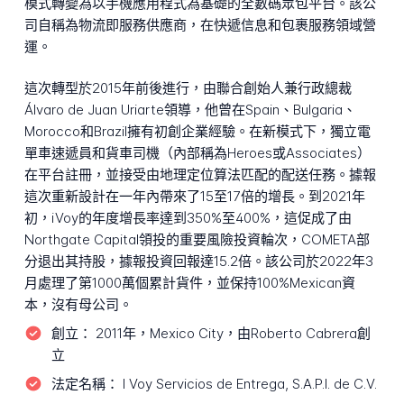
模式轉變為以手機應用程式為基礎的全數碼眾包平台。該公
司自稱為物流即服務供應商，在快遞信息和包裹服務領域營
運。
這次轉型於2015年前後進行，由聯合創始人兼行政總裁
Álvaro de Juan Uriarte領導，他曾在Spain、Bulgaria、
Morocco和Brazil擁有初創企業經驗。在新模式下，獨立電
單車速遞員和貨車司機（內部稱為Heroes或Associates）
在平台註冊，並接受由地理定位算法匹配的配送任務。據報
這次重新設計在一年內帶來了15至17倍的增長。到2021年
初，iVoy的年度增長率達到350%至400%，這促成了由
Northgate Capital領投的重要風險投資輪次，COMETA部
分退出其持股，據報投資回報達15.2倍。該公司於2022年3
月處理了第1000萬個累計貨件，並保持100%Mexican資
本，沒有母公司。
創立：
2011年，Mexico City，由Roberto Cabrera創
立
法定名稱：
I Voy Servicios de Entrega, S.A.P.I. de C.V.