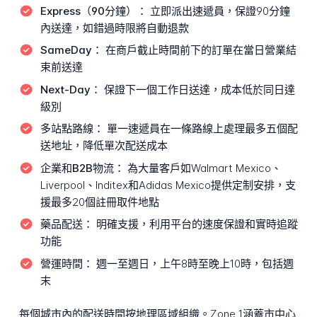
Express（90分鐘）：
立即派出速遞員，保證90分鐘
內送達，如錯過時限將自動退款
SameDay：
在商戶截止時間前下的訂單在當日營業結
束前送達
Next-Day：
保證下一個工作日送達，成本低於同日達
級別
多站點路線：
單一速遞員在一條路線上處理最多五個配
送地址，降低單次配送成本
企業和B2B物流：
為大量客戶如Walmart Mexico、
Liverpool、Inditex和Adidas Mexico提供定制安排，支
援最多20個註冊取件地點
藥品配送：
明確支援，利用平台的速度保證和實時追蹤
功能
營運時間：
週一至週日，上午8時至晚上10時，包括週
末
每個城市內的配送時間按地理區域組織。Zone 1涵蓋市中心