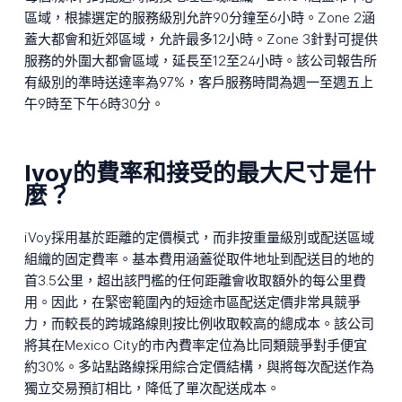
區域，根據選定的服務級別允許90分鐘至6小時。Zone 2涵
蓋大都會和近郊區域，允許最多12小時。Zone 3針對可提供
服務的外圍大都會區域，延長至12至24小時。該公司報告所
有級別的準時送達率為97%，客戶服務時間為週一至週五上
午9時至下午6時30分。
Ivoy的費率和接受的最大尺寸是什
麼？
iVoy採用基於距離的定價模式，而非按重量級別或配送區域
組織的固定費率。基本費用涵蓋從取件地址到配送目的地的
首3.5公里，超出該門檻的任何距離會收取額外的每公里費
用。因此，在緊密範圍內的短途市區配送定價非常具競爭
力，而較長的跨城路線則按比例收取較高的總成本。該公司
將其在Mexico City的市內費率定位為比同類競爭對手便宜
約30%。多站點路線採用綜合定價結構，與將每次配送作為
獨立交易預訂相比，降低了單次配送成本。