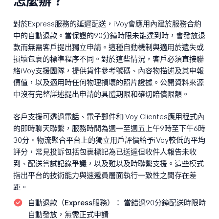
怎麼辦？
對於Express服務的延遲配送，iVoy會應用內建於服務合約
中的自動退款。當保證的90分鐘時限未能達到時，會發放退
款而無需客戶提出獨立申請。這種自動機制與適用於遺失或
損壞包裹的標準程序不同。對於這些情況，客戶必須直接聯
絡iVoy支援團隊，提供貨件參考號碼、內容物描述及其申報
價值，以及適用時任何物理損壞的照片證據。公開資料來源
中沒有完整詳述提出申請的具體期限和確切賠償限額。
客戶支援可透過電話、電子郵件和iVoy Clientes應用程式內
的即時聊天聯繫，服務時間為週一至週五上午9時至下午6時
30分。物流聚合平台上的獨立用戶評價給予iVoy較低的平均
評分，常見投訴包括包裹標記為已送達但收件人報告未收
到、配送嘗試記錄爭議，以及難以及時聯繫支援。這些模式
指出平台的技術能力與速遞員層面執行一致性之間存在差
距。
自動退款（Express服務）：
當錯過90分鐘配送時限時
自動發放，無需正式申請