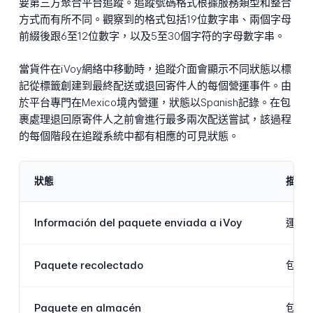
要第三方聚合平台追蹤。追蹤號碼格式根據服務類型和整合
方式而有所不同。觀察到的格式包括19位數字串、兩個字母
前綴後跟6至12位數字，以及5至30個字符的字母數字串。
當貨件在iVoy網絡中移動時，追蹤介面會顯示不同狀態以標
記從標籤創建到最終配送或退回寄件人的每個營運事件。由
於平台專門在Mexico境內營運，狀態以Spanish記錄。在包
裹處理退回原寄件人之前會進行最多兩次配送嘗試，該過程
的每個階段在追蹤系統中都有相應的可見狀態。
狀態
描述
Información del paquete enviada a iVoy
運輸
Paquete recolectado
包裹
Paquete en almacén
包裹