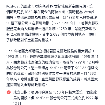
KazPost 的歷史可以追溯到 19 世紀俄羅斯帝國時期。第一
個郵政局於 1860 年在現今的阿拉木圖（當時稱為 Verny）
開設，並迅速轉變為郵政和電報局，到 1883 年已監督管理
14 個下屬分局。在蘇聯時期（1924-1991 年），哈薩克郵政
服務完全納入蘇聯統一通訊系統。1950 年，哈薩克斯坦已
有 2,438 個郵政機構，其中 2,083 個位於農村地區，證明
了該時期對領土覆蓋的重視。
1991 年哈薩克斯坦獨立標誌著國家郵政服務的重大轉折。
1993 年 4 月，政府改革將郵政活動與電信分開。1995 年 11
月，國家郵政成為獨立的經濟實體，隨後於 1999 年 12 月轉
為股份制公司。這一重組為 KazPost 配置了 903.66 億坚戈
的初始資本，同時保持國家作為唯一股東的地位。自 1992
年以來，哈薩克斯坦一直是萬國郵政聯盟的成員，將其國家
運營商納入全球郵政網絡。
成立日期：
根源可追溯至 1860 年阿拉木圖第一個郵政
局的開設，但 KazPost 股份制公司正式成立於 1999 年
12 月