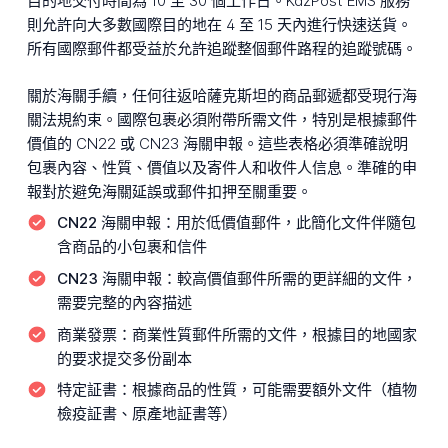
目的地交付時間為 10 至 30 個工作日。KazPost EMS 服務
則允許向大多數國際目的地在 4 至 15 天內進行快速送貨。
所有國際郵件都受益於允許追蹤整個郵件路程的追蹤號碼。
關於海關手續，任何往返哈薩克斯坦的商品郵遞都受現行海
關法規約束。國際包裹必須附帶所需文件，特別是根據郵件
價值的 CN22 或 CN23 海關申報。這些表格必須準確說明
包裹內容、性質、價值以及寄件人和收件人信息。準確的申
報對於避免海關延誤或郵件扣押至關重要。
CN22 海關申報：
用於低價值郵件，此簡化文件伴隨包
含商品的小包裹和信件
CN23 海關申報：
較高價值郵件所需的更詳細的文件，
需要完整的內容描述
商業發票：
商業性質郵件所需的文件，根據目的地國家
的要求提交多份副本
特定証書：
根據商品的性質，可能需要額外文件（植物
檢疫証書、原產地証書等）