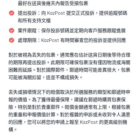
最好在送貨後幾天內報告受損包裹
提出投訴：
向 KazPost 提交正式投訴，提供追蹤號碼
和所有支持文檔
案件跟蹤：
保存投訴號碼並定期向客戶服務跟蹤進展
處理期限：
KazPost 有時間審查您的投訴並提供回應
對於被視為丟失的包裹，通常應在估計送貨日期後等待合理
的期限再提出投訴。此期限可確保包裹沒有僅因物流或海關
困難而延誤。對於國際郵件，郵遞時間可能差異很大，包裹
可能被海關扣留，這並不構成損失。
丟失或損壞情況下的賠償取決於所選服務的類型和郵遞時申
報的價值。為了獲得最優保障，建議在郵遞時購買包裹保
險，特別是對於貴重郵件。賠償金額通常有上限，根據包裹
的重量和申報價值計算。對於複雜的申訴或未收到令人滿意
的回應，您可以將您的申請上報至 KazPost 的更高級別機
構。