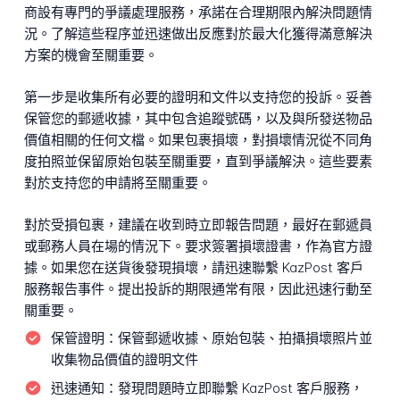
商設有專門的爭議處理服務，承諾在合理期限內解決問題情
況。了解這些程序並迅速做出反應對於最大化獲得滿意解決
方案的機會至關重要。
第一步是收集所有必要的證明和文件以支持您的投訴。妥善
保管您的郵遞收據，其中包含追蹤號碼，以及與所發送物品
價值相關的任何文檔。如果包裹損壞，對損壞情況從不同角
度拍照並保留原始包裝至關重要，直到爭議解決。這些要素
對於支持您的申請將至關重要。
對於受損包裹，建議在收到時立即報告問題，最好在郵遞員
或郵務人員在場的情況下。要求簽署損壞證書，作為官方證
據。如果您在送貨後發現損壞，請迅速聯繫 KazPost 客戶
服務報告事件。提出投訴的期限通常有限，因此迅速行動至
關重要。
保管證明：
保管郵遞收據、原始包裝、拍攝損壞照片並
收集物品價值的證明文件
迅速通知：
發現問題時立即聯繫 KazPost 客戶服務，