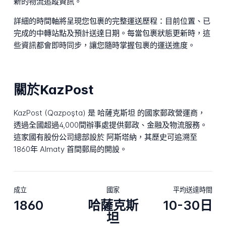
新的物流追蹤資訊。
詳細的時間軸將呈現您包裹的完整運送歷程：目前位置、已
完成的中轉站點及預計送達日期。每當包裹狀態更新時，這
些資訊都會即時同步，讓您隨時掌握包裹的運送進度。
關於KazPost
KazPost (Qazpoşta) 是 哈薩克斯坦 的國家郵政營運商，
透過全國超過4,000間辦事處提供郵政、金融及物流服務。
這家國有股份公司總部設於 阿斯塔納，其歷史可追溯至
1860年 Almaty 首間郵局的開設。
成立
國家
平均送達時間
1860
哈薩克斯
10-30日
坦