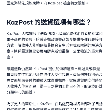
國家海關法規約束時，向 KazPost 檢查特定限制。
KazPost 的送貨選項有哪些？
KazPost 大幅擴展了送貨選項，以滿足現代消費者的期望和
電子商務的發展。哈薩克郵政運營商如今提供多種包裹接收
方式，讓收件人能夠選擇最適合其生活方式和限制的解決方
案。這種靈活性是發展哈薩克斯坦最後一公里物流的重大資
產。
家庭送貨仍然是 KazPost 提供的傳統選擇。郵遞員或快遞
員直接前往指定地址向收件人交付包裹。這個選擇特別適合
需要面對面交付的體積大或貴重郵件。家庭送貨的交付時間
因收件人位置而異，從一天到幾個工作日不等，取決於距離
分類中心的距離。
為了更大的靈活性，KazPost 在哈薩克斯坦各地部署了自動
存儲櫃網絡，稱為郵遞箱。這些設施在 2014 年 9 月商業推