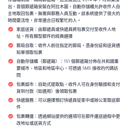
出，首個郵遞箱安裝在阿拉木圖，自動存儲櫃允許收件人自
主地取回包裹，無需與郵務人員互動。該系統提供了很大的
時間靈活性，非常適合日程繁忙的人。
家庭送貨：
由郵遞員或快遞員將包裹交付至收件人地
址，所有類型郵件的經典選擇
郵局自取：
收件人前往指定的郵局，憑身份証和送貨通
知單領取包裹
自動存儲櫃（郵遞箱）：
151 個郵遞箱分佈在共和國重
要城市、地區和地區中心，可透過 SMS 接收的代碼訪
問
包裹超市：
自助式提取點，收件人可在身份驗證和支付
貨到付款（如適用）後領取包裹
快遞服務：
可以選擇預訂快遞員從家中或辦公室取送郵
件
包裹轉運：
透過網站提供的選項可在郵件運送過程中更
改地址或送貨方式