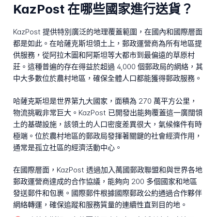
KazPost 在哪些國家進行送貨？
KazPost 提供特別廣泛的地理覆蓋範圍，在國內和國際層面
都是如此。在哈薩克斯坦領土上，郵政運營商為所有地區提
供服務，從阿拉木圖和阿斯坦等大都市到最偏遠的草原村
莊。這種普遍的存在得益於超過 4,000 個郵政局的網絡，其
中大多數位於農村地區，確保全體人口都能獲得郵政服務。
哈薩克斯坦是世界第九大國家，面積為 270 萬平方公里，
物流挑戰非常巨大。KazPost 已開發出能夠覆蓋這一廣闊領
土的基礎設施，該領土的人口密度差異很大，氣候條件有時
極端。位於農村地區的郵政局發揮著關鍵的社會經濟作用，
通常是孤立社區的經濟活動中心。
在國際層面，KazPost 透過加入萬國郵政聯盟和與世界各地
郵政運營商達成的合作協議，能夠向 200 多個國家和地區
發送郵件和包裹。國際郵件根據國際郵政公約通過合作夥伴
網絡轉運，確保追蹤和服務質量的連續性直到目的地。