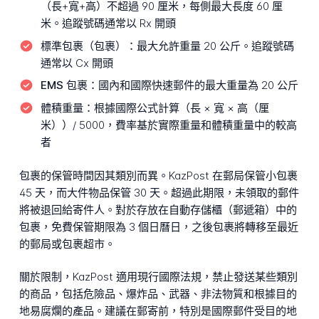
（長+寬+高）不超過 90 厘米，每側最大長度 60 厘
米。追蹤號碼通常以 Rx 開頭
標準包裹（包裹）：
最大允許重量 20 公斤。追蹤號碼
通常以 Cx 開頭
EMS 包裹：
國內和國際快速郵件的最大重量為 20 公斤
體積重量：
根據國際公式計算（長 × 寬 × 高（厘
米））/ 5000，費率基於實際重量和體積重量中的較高
者
包裹的保管時間因其類別而異。KazPost 在郵局保管小包裹
45 天，而大件物品保管 30 天。超過此期限，未領取的郵件
將被退回給寄件人。對於存放在自動存儲櫃（郵遞箱）中的
包裹，免費保管期限為 3 個日曆日，之後包裹將轉移至最近
的郵局或包裹超市。
關於限制，KazPost 適用現行國際法規，禁止發送某些類別
的商品，包括危險品、爆炸品、武器、非法物質和根據目的
地易腐爛的產品。建議在郵寄前，特別是國際郵件受目的地