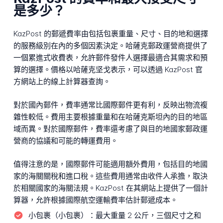
是多少？
KazPost 的郵遞費率由包括包裹重量、尺寸、目的地和選擇
的服務級別在內的多個因素決定。哈薩克郵政運營商提供了
一個累進式收費表，允許郵件發件人選擇最適合其需求和預
算的選擇。價格以哈薩克坚戈表示，可以透過 KazPost 官
方網站上的線上計算器查詢。
對於國內郵件，費率通常比國際郵件更有利，反映出物流複
雜性較低。費用主要根據重量和在哈薩克斯坦內的目的地區
域而異。對於國際郵件，費率還考慮了與目的地國家郵政運
營商的協議和可能的轉運費用。
值得注意的是，國際郵件可能適用額外費用，包括目的地國
家的海關關稅和進口稅。這些費用通常由收件人承擔，取決
於相關國家的海關法規。KazPost 在其網站上提供了一個計
算器，允許根據國際航空運輸費率估計郵遞成本。
小包裹（小包裹）：
最大重量 2 公斤，三個尺寸之和