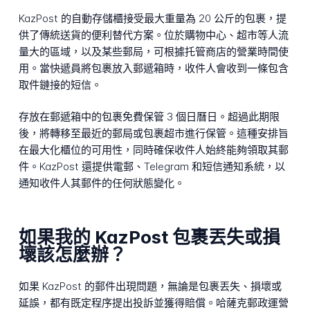
KazPost 的自動存儲櫃接受最大重量為 20 公斤的包裹，提
供了傳統送貨的便利替代方案。位於購物中心、超市等人流
量大的區域，以及某些郵局，可根據托管商店的營業時間使
用。當快遞員將包裹放入郵遞箱時，收件人會收到一條包含
取件鏈接的短信。
存放在郵遞箱中的包裹免費保管 3 個日曆日。超過此期限
後，將轉移至最近的郵局或包裹超市進行保管。這種安排旨
在最大化櫃位的可用性，同時確保收件人始終能夠領取其郵
件。KazPost 還提供電郵、Telegram 和短信通知系統，以
通知收件人其郵件的任何狀態變化。
如果我的 KazPost 包裹丟失或損
壞該怎麼辦？
如果 KazPost 的郵件出現問題，無論是包裹丟失、損壞或
延誤，都有既定程序提出投訴並獲得賠償。哈薩克郵政運營