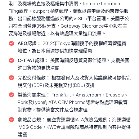
港口及機場的直接及樞紐集中清關、Remote Location
Filing處理、outport服務處理、關稅退還申請及約束裁決服
務。出口記錄服務通過該公司的v-Ship平台管理。美國子公
司在全國營運35個分支，Gateway Clearance中心設在主
要海港及機場附近，以有效處理大量進口流量。
AEO認證：
2012年Tokyo海關授予的授權經濟營運商
地位，為日本貨運提供加快處理優惠
C-TPAT認證：
美國海關反恐貿易夥伴認證，支援美國
進口貨物的更快清關
完稅交付條款：
根據發貨人及收貨人協議條款可提供完
稅交付(DDP)及未完稅交付(DDU)安排
製藥海關處理：
Frankfurt、Amsterdam、Brussels、
Paris及Lyon的IATA CEIV Pharma認證站點處理溫敏管
制貨物，提供適當文件及合規處理
危險品合規：
航空貨運遵循IATA危險品規例；海運遵循
IMDG Code，KWE合規團隊就商品特定限制向客戶提供
建議