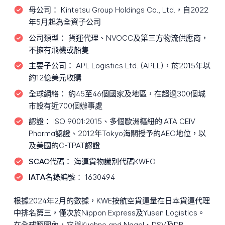
母公司：
Kintetsu Group Holdings Co., Ltd.，自2022
年5月起為全資子公司
公司類型：
貨運代理、NVOCC及第三方物流供應商，
不擁有飛機或船隻
主要子公司：
APL Logistics Ltd. (APLL)，於2015年以
約12億美元收購
全球網絡：
約45至46個國家及地區，在超過300個城
市設有近700個辦事處
認證：
ISO 9001:2015、多個歐洲樞紐的IATA CEIV
Pharma認證、2012年Tokyo海關授予的AEO地位，以
及美國的C-TPAT認證
SCAC代碼：
海運貨物識別代碼KWEO
IATA名錄編號：
1630494
根據2024年2月的數據，KWE按航空貨運量在日本貨運代理
中排名第三，僅次於Nippon Express及Yusen Logistics。
在全球範圍內，它與Kuehne and Nagel、DSV及DB