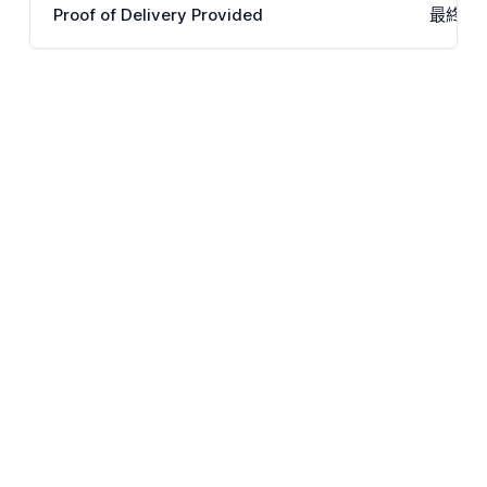
Proof of Delivery Provided
最終配