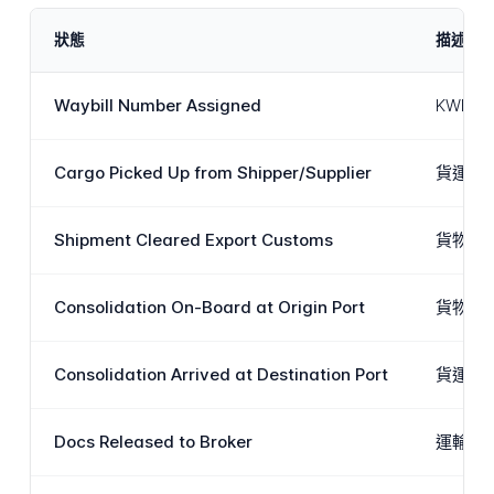
狀態
描述
Waybill Number Assigned
KWE
Cargo Picked Up from Shipper/Supplier
貨運已
Shipment Cleared Export Customs
貨物已
Consolidation On-Board at Origin Port
貨物已
Consolidation Arrived at Destination Port
貨運已
Docs Released to Broker
運輸文