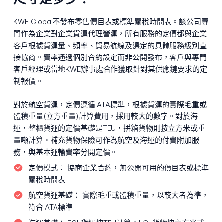
KWE Global不發布零售價目表或標準關稅時間表。該公司專
門作為企業對企業貨運代理營運，所有服務的定價都與企業
客戶根據貨運量、頻率、貿易航線及選定的具體服務級別直
接協商。費率通過個別合約設定而非公開發布，客戶與專門
客戶經理或當地KWE辦事處合作獲取針對其供應鏈要求的定
制報價。
對於航空貨運，定價遵循IATA標準，根據貨運的實際毛重或
體積重量(立方重量)計算費用，採用較大的數字。對於海
運，整櫃貨運的定價基礎是TEU，拼箱貨物則按立方米或重
量噸計算。補充貨物保險可作為航空及海運的付費附加服
務，與基本運輸費率分開定價。
定價模式：
協商企業合約，無公開可用的價目表或標準
關稅時間表
航空貨運基礎：
實際毛重或體積重量，以較大者為準，
符合IATA標準