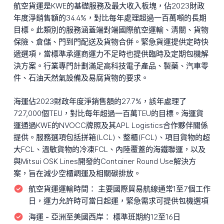
航空貨運是KWE的基礎服務及最大收入板塊，佔2023財政
年度淨銷售額的34.4%，對比每年處理超過一百萬噸的長期
目標。此類別的服務涵蓋端對端國際航空運輸、清關、貨物
保險、倉儲、門到門配送及貨物合併。緊急貨運提供定時快
遞選項，當標準承運商運力不足時也提供臨時及定期包機解
決方案。行業專門計劃滿足高科技電子產品、製藥、汽車零
件、石油天然氣設備及易腐貨物的要求。
海運佔2023財政年度淨銷售額的27.7%，該年處理了
727,000個TEU，對比每年超過一百萬TEU的目標。海運貨
運通過KWE的NVOCC牌照及其APL Logistics合作夥伴關係
提供。服務選項包括拼箱(LCL)、整櫃(FCL)、項目貨物的超
大FCL、溫敏貨物的冷凍FCL、內陸覆蓋的海鐵聯運，以及
與Mitsui OSK Lines開發的Container Round Use解決方
案，旨在減少空櫃調運及相關碳排放。
航空貨運運輸時間：
主要國際貿易航線通常1至7個工作
日，運力允許時可當日起運，緊急需求可提供包機選項
海運 - 亞洲至美國西岸：
標準班期約12至16日