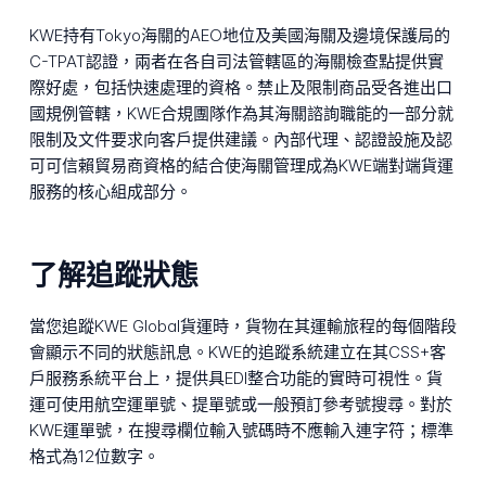
KWE持有Tokyo海關的AEO地位及美國海關及邊境保護局的
C-TPAT認證，兩者在各自司法管轄區的海關檢查點提供實
際好處，包括快速處理的資格。禁止及限制商品受各進出口
國規例管轄，KWE合規團隊作為其海關諮詢職能的一部分就
限制及文件要求向客戶提供建議。內部代理、認證設施及認
可可信賴貿易商資格的結合使海關管理成為KWE端對端貨運
服務的核心組成部分。
了解追蹤狀態
當您追蹤KWE Global貨運時，貨物在其運輸旅程的每個階段
會顯示不同的狀態訊息。KWE的追蹤系統建立在其CSS+客
戶服務系統平台上，提供具EDI整合功能的實時可視性。貨
運可使用航空運單號、提單號或一般預訂參考號搜尋。對於
KWE運單號，在搜尋欄位輸入號碼時不應輸入連字符；標準
格式為12位數字。