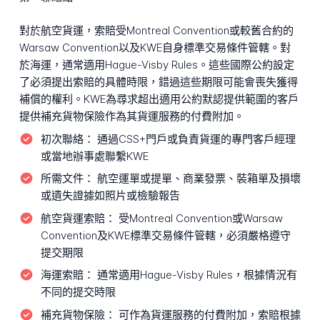
對於航空貨運，索賠受Montreal Convention或較舊合約的
Warsaw Convention以及KWE自身標準交易條件管轄。對
於海運，通常適用Hague-Visby Rules。這些國際公約設定
了必須提出索賠的具體時限，錯過這些期限可能會喪失獲得
補償的權利。KWE為尋求超出適用公約默認提供範圍的客戶
提供補充貨物保險作為其貨運服務的付費附加。
初次聯絡：
通過CSS+門戶或負責貨運的專門客戶經理
或當地辦事處聯繫KWE
所需文件：
航空運單或提單、商業發票、裝箱單及損壞
或遺失證據如照片或檢驗報告
航空貨運索賠：
受Montreal Convention或Warsaw
Convention及KWE標準交易條件管轄，必須嚴格遵守
提交期限
海運索賠：
通常適用Hague-Visby Rules，根據情況有
不同的提交時限
補充貨物保險：
可作為貨運服務的付費附加，索賠根據