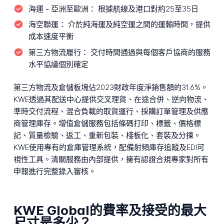
海運 - 亞洲至歐洲：
根據航線及港口對約25至35日
海空聯運：
介於純海運及純空運之間的運輸時間，提供
成本速度平衡
第三方物流履行：
交付時間通過與每個客戶協商的服務
水平協議個別確定
第三方物流及倉儲板塊佔2023財政年度淨銷售額的31.6%。
KWE透過其配送中心提供交叉理貨、在途合併、逆向物流、
準時交付流程、混合負載的取貨運行、採購訂單管理及供應
商管理庫存。增值倉儲服務包括條碼打印、標籤、價格標
記、質量檢驗、返工、重新包裝、棧板化、套裝及分揀。
KWE使用專有的倉庫管理系統，配備射頻庫存追蹤及EDI可
視性工具。清關服務由內部提供，擁有認證合規專家對所有
申報進行完整錄入審核。
KWE Global的費率及接受的最大
尺寸是多少？