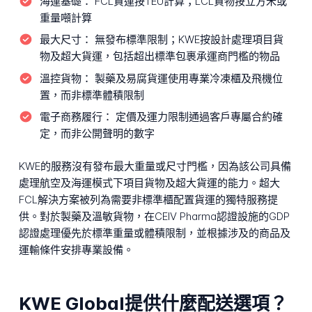
海運基礎：
FCL貨運按TEU計算；LCL貨物按立方米或
重量噸計算
最大尺寸：
無發布標準限制；KWE按設計處理項目貨
物及超大貨運，包括超出標準包裹承運商門檻的物品
溫控貨物：
製藥及易腐貨運使用專業冷凍櫃及飛機位
置，而非標準體積限制
電子商務履行：
定價及運力限制通過客戶專屬合約確
定，而非公開聲明的數字
KWE的服務沒有發布最大重量或尺寸門檻，因為該公司具備
處理航空及海運模式下項目貨物及超大貨運的能力。超大
FCL解決方案被列為需要非標準櫃配置貨運的獨特服務提
供。對於製藥及溫敏貨物，在CEIV Pharma認證設施的GDP
認證處理優先於標準重量或體積限制，並根據涉及的商品及
運輸條件安排專業設備。
KWE Global提供什麼配送選項？