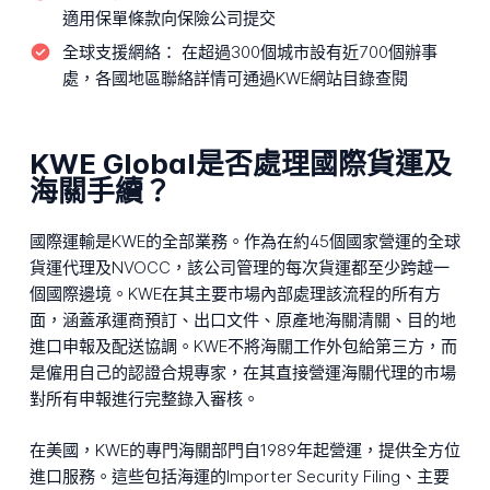
適用保單條款向保險公司提交
全球支援網絡：
在超過300個城市設有近700個辦事
處，各國地區聯絡詳情可通過KWE網站目錄查閱
KWE Global是否處理國際貨運及
海關手續？
國際運輸是KWE的全部業務。作為在約45個國家營運的全球
貨運代理及NVOCC，該公司管理的每次貨運都至少跨越一
個國際邊境。KWE在其主要市場內部處理該流程的所有方
面，涵蓋承運商預訂、出口文件、原產地海關清關、目的地
進口申報及配送協調。KWE不將海關工作外包給第三方，而
是僱用自己的認證合規專家，在其直接營運海關代理的市場
對所有申報進行完整錄入審核。
在美國，KWE的專門海關部門自1989年起營運，提供全方位
進口服務。這些包括海運的Importer Security Filing、主要