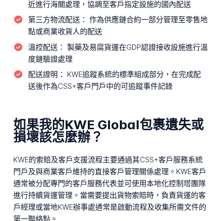
近進行海關處理，協調至客戶指定設施的國內配送
第三方物流配送：
作為供應鏈合約一部分管理至零售地
點或商業收貨人的配送
溫控配送：
製藥及易腐貨運在GDP認證接收設施進行溫
度鏈驗證處理
配送證明：
KWE追蹤系統的標準組成部分，在完成配
送後作為CSS+客戶門戶中的可追蹤事件記錄
如果我的KWE Global包裹遺失或
損壞該怎麼辦？
KWE的索賠及客戶支援流程主要通過其CSS+客戶服務系統
門戶及與商業客戶維持的直接客戶管理關係處理。KWE客戶
通常被分配專門的客戶服務代表並可使用本地化控制塔團隊
進行持續貨運管理。當需要提出貨物索賠時，負責貨運的客
戶經理或當地KWE辦事處通常是啟動流程及收集所需文件的
第一聯絡點。