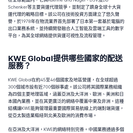
Schenker等主要貨運代理競爭，並制定了躋身全球十大貨
運代理的戰略目標。該公司在技術投資方面建立了悠久聲
譽，於1978年在物流業界首先部署了日本第一套基於電腦的
出口業務系統，並持續開發融合人工智能及雲端工具的數字
平台，為其全球網絡提供貨運可視性及流程管理。
KWE Global提供哪些國家的配送
服務？
KWE Global在約45至46個國家及地區營運，在全球超過
300個城市設有近700個辦事處。該公司將其國際業務組織
為四個主要地理區域，涵蓋亞洲及大洋洲、歐洲、美洲和日
本國內業務，並在其更廣泛的網絡中覆蓋中東及非洲。這種
結構讓KWE能夠管理最重要國際貿易航線上的端對端貨運，
從亞太製造業樞紐到北美及歐洲的消費市場。
在亞洲及大洋洲，KWE的網絡特別完善。中國業務通過多個