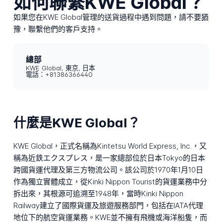
如何聯繫KWE Global？
如果您在KWE Global管理的送貨過程中遇到問題，請不要猶
豫，聯繫他們的客戶支持。
總部
KWE Global, 東京, 日本
電話：+81386366440
什麼是KWE Global？
KWE Global，正式名稱為Kintetsu World Express, Inc.，又
稱為近鉄エクスプレス，是一家總部位於日本Tokyo的日本
跨國貨運代理及第三方物流公司。該公司於1970年1月10日
作為獨立實體成立，從Kinki Nippon Tourist的貨運業務中分
拆出來，其根源可追溯至1948年，當時Kinki Nippon
Railway建立了國際貨運及旅遊服務部門，包括在IATA代理
地位下的航空貨運業務。KWE並不擁有飛機或海洋船隻，而