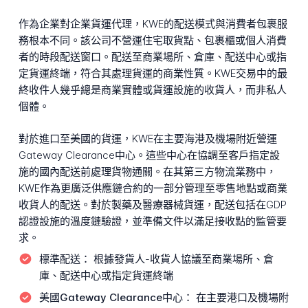
作為企業對企業貨運代理，KWE的配送模式與消費者包裹服
務根本不同。該公司不營運住宅取貨點、包裹櫃或個人消費
者的時段配送窗口。配送至商業場所、倉庫、配送中心或指
定貨運終端，符合其處理貨運的商業性質。KWE交易中的最
終收件人幾乎總是商業實體或貨運設施的收貨人，而非私人
個體。
對於進口至美國的貨運，KWE在主要海港及機場附近營運
Gateway Clearance中心。這些中心在協調至客戶指定設
施的國內配送前處理貨物通關。在其第三方物流業務中，
KWE作為更廣泛供應鏈合約的一部分管理至零售地點或商業
收貨人的配送。對於製藥及醫療器械貨運，配送包括在GDP
認證設施的溫度鏈驗證，並準備文件以滿足接收點的監管要
求。
標準配送：
根據發貨人-收貨人協議至商業場所、倉
庫、配送中心或指定貨運終端
美國Gateway Clearance中心：
在主要港口及機場附