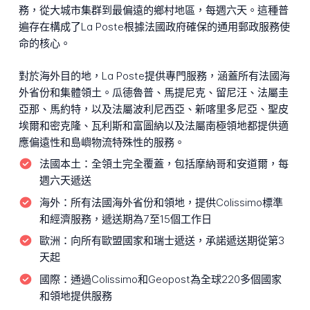
務，從大城市集群到最偏遠的鄉村地區，每週六天。這種普
遍存在構成了La Poste根據法國政府確保的通用郵政服務使
命的核心。
對於海外目的地，La Poste提供專門服務，涵蓋所有法國海
外省份和集體領土。瓜德魯普、馬提尼克、留尼汪、法屬圭
亞那、馬約特，以及法屬波利尼西亞、新喀里多尼亞、聖皮
埃爾和密克隆、瓦利斯和富圖納以及法屬南極領地都提供適
應偏遠性和島嶼物流特殊性的服務。
法國本土：
全領土完全覆蓋，包括摩納哥和安道爾，每
週六天遞送
海外：
所有法國海外省份和領地，提供Colissimo標準
和經濟服務，遞送期為7至15個工作日
歐洲：
向所有歐盟國家和瑞士遞送，承諾遞送期從第3
天起
國際：
通過Colissimo和Geopost為全球220多個國家
和領地提供服務