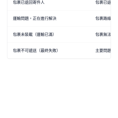
包裹已退回寄件人
包裹已返回
運輸問題，正在進行解決
包裹路線上
包裹未裝載（運輸已滿）
包裹無法裝
包裹不可遞送（最終失敗）
主要問題阻