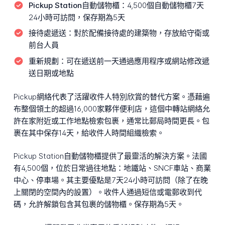
Pickup Station自動儲物櫃：
4,500個自動儲物櫃7天
24小時可訪問，保存期為5天
接待處遞送：
對於配備接待處的建築物，存放給守衛或
前台人員
重新規劃：
可在遞送前一天通過應用程序或網站修改遞
送日期或地點
Pickup網絡代表了活躍收件人特別欣賞的替代方案。憑藉遍
布整個領土的超過16,000家夥伴便利店，這個中轉站網絡允
許在家附近或工作地點檢索包裹，通常比郵局時間更長。包
裹在其中保存14天，給收件人時間組織檢索。
Pickup Station自動儲物櫃提供了最靈活的解決方案。法國
有4,500個，位於日常過往地點：地鐵站、SNCF車站、商業
中心、停車場。其主要優點是7天24小時可訪問（除了在晚
上關閉的空間內的設置）。收件人通過短信或電郵收到代
碼，允許解鎖包含其包裹的儲物櫃。保存期為5天。