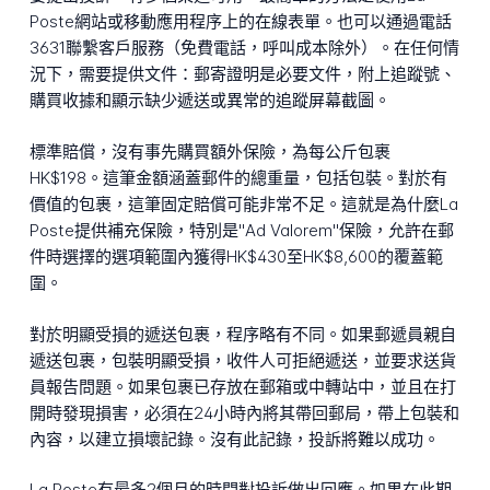
Poste網站或移動應用程序上的在線表單。也可以通過電話
3631聯繫客戶服務（免費電話，呼叫成本除外）。在任何情
況下，需要提供文件：郵寄證明是必要文件，附上追蹤號、
購買收據和顯示缺少遞送或異常的追蹤屏幕截圖。
標準賠償，沒有事先購買額外保險，為每公斤包裹
HK$198。這筆金額涵蓋郵件的總重量，包括包裝。對於有
價值的包裹，這筆固定賠償可能非常不足。這就是為什麼La
Poste提供補充保險，特別是"Ad Valorem"保險，允許在郵
件時選擇的選項範圍內獲得HK$430至HK$8,600的覆蓋範
圍。
對於明顯受損的遞送包裹，程序略有不同。如果郵遞員親自
遞送包裹，包裝明顯受損，收件人可拒絕遞送，並要求送貨
員報告問題。如果包裹已存放在郵箱或中轉站中，並且在打
開時發現損害，必須在24小時內將其帶回郵局，帶上包裝和
內容，以建立損壞記錄。沒有此記錄，投訴將難以成功。
La Poste有最多2個月的時間對投訴做出回應。如果在此期