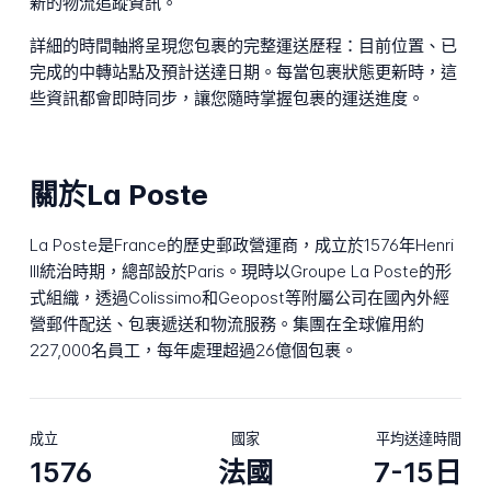
新的物流追蹤資訊。
詳細的時間軸將呈現您包裹的完整運送歷程：目前位置、已
完成的中轉站點及預計送達日期。每當包裹狀態更新時，這
些資訊都會即時同步，讓您隨時掌握包裹的運送進度。
關於La Poste
La Poste是France的歷史郵政營運商，成立於1576年Henri
III統治時期，總部設於Paris。現時以Groupe La Poste的形
式組織，透過Colissimo和Geopost等附屬公司在國內外經
營郵件配送、包裹遞送和物流服務。集團在全球僱用約
227,000名員工，每年處理超過26億個包裹。
成立
國家
平均送達時間
1576
法國
7-15日