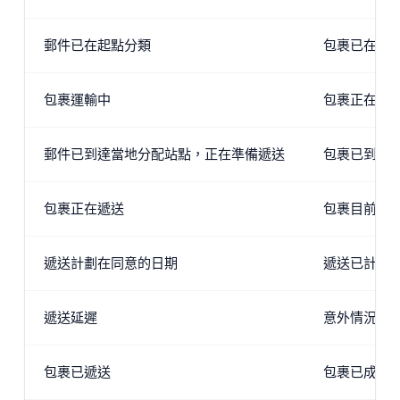
郵件已在起點分類
包裹已在其
包裹運輸中
包裹正在通
郵件已到達當地分配站點，正在準備遞送
包裹已到達
包裹正在遞送
包裹目前在
遞送計劃在同意的日期
遞送已計劃
遞送延遲
意外情況推
包裹已遞送
包裹已成功