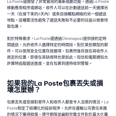
La Poste還開發了非常實用的重新規劃功能。通過La Poste
移動應用程序或網站，收件人可以在計劃遞送前一天選擇另
一天（在接下來的6天內）或來自接觸點網絡的另一個遞送
地點。這種靈活性避免了遞送失敗和不必要的往返以檢索待
取包裹。
對於特殊需求，La Poste還通過Chronopost提供按約定時
間遞送，允許收件人選擇特定的時間段。對於某些類型的郵
件，可以使用安全位置存放選項，包裹然後存放在與收件人
商定的位置，即使在其缺席時也是如此。短信和電郵通知允
許實時追蹤遞送進度，並在包裹到達時收到警報。
如果我的La Poste包裹丟失或損
壞怎麼辦？
包裹丟失或受損對寄件人和收件人都是令人沮喪的情況。La
Poste制定了結構化的投訴程序，允許在運輸公司責任承擔
的情況下獲得賠償。遵守期限並編制完整文件對於最大化獲