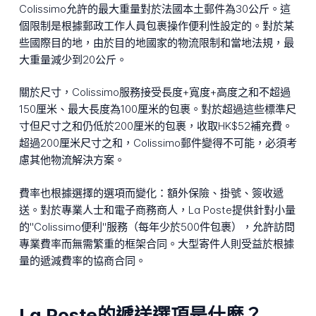
Colissimo允許的最大重量對於法國本土郵件為30公斤。這
個限制是根據郵政工作人員包裹操作便利性設定的。對於某
些國際目的地，由於目的地國家的物流限制和當地法規，最
大重量減少到20公斤。
關於尺寸，Colissimo服務接受長度+寬度+高度之和不超過
150厘米、最大長度為100厘米的包裹。對於超過這些標準尺
寸但尺寸之和仍低於200厘米的包裹，收取HK$52補充費。
超過200厘米尺寸之和，Colissimo郵件變得不可能，必須考
慮其他物流解決方案。
費率也根據選擇的選項而變化：額外保險、掛號、簽收遞
送。對於專業人士和電子商務商人，La Poste提供針對小量
的"Colissimo便利"服務（每年少於500件包裹），允許訪問
專業費率而無需繁重的框架合同。大型寄件人則受益於根據
量的遞減費率的協商合同。
La Poste的遞送選項是什麼？