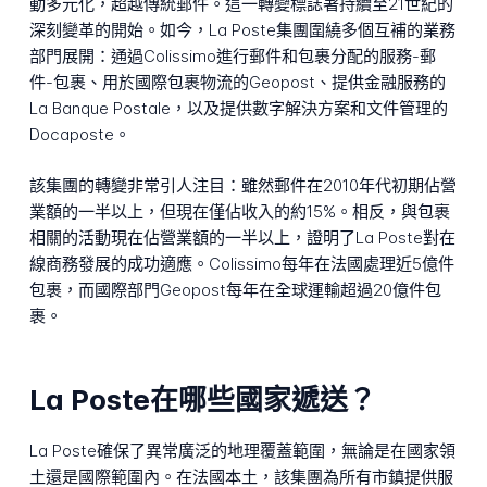
動多元化，超越傳統郵件。這一轉變標誌著持續至21世紀的
深刻變革的開始。如今，La Poste集團圍繞多個互補的業務
部門展開：通過Colissimo進行郵件和包裹分配的服務-郵
件-包裹、用於國際包裹物流的Geopost、提供金融服務的
La Banque Postale，以及提供數字解決方案和文件管理的
Docaposte。
該集團的轉變非常引人注目：雖然郵件在2010年代初期佔營
業額的一半以上，但現在僅佔收入的約15%。相反，與包裹
相關的活動現在佔營業額的一半以上，證明了La Poste對在
線商務發展的成功適應。Colissimo每年在法國處理近5億件
包裹，而國際部門Geopost每年在全球運輸超過20億件包
裹。
La Poste在哪些國家遞送？
La Poste確保了異常廣泛的地理覆蓋範圍，無論是在國家領
土還是國際範圍內。在法國本土，該集團為所有市鎮提供服