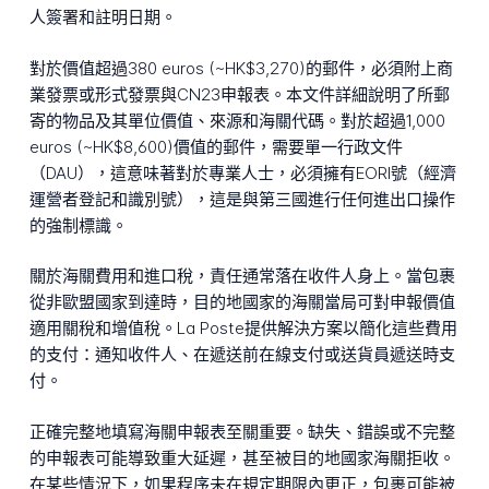
人簽署和註明日期。
對於價值超過380 euros (~HK$3,270)的郵件，必須附上商
業發票或形式發票與CN23申報表。本文件詳細說明了所郵
寄的物品及其單位價值、來源和海關代碼。對於超過1,000
euros (~HK$8,600)價值的郵件，需要單一行政文件
（DAU），這意味著對於專業人士，必須擁有EORI號（經濟
運營者登記和識別號），這是與第三國進行任何進出口操作
的強制標識。
關於海關費用和進口稅，責任通常落在收件人身上。當包裹
從非歐盟國家到達時，目的地國家的海關當局可對申報價值
適用關稅和增值稅。La Poste提供解決方案以簡化這些費用
的支付：通知收件人、在遞送前在線支付或送貨員遞送時支
付。
正確完整地填寫海關申報表至關重要。缺失、錯誤或不完整
的申報表可能導致重大延遲，甚至被目的地國家海關拒收。
在某些情況下，如果程序未在規定期限內更正，包裹可能被