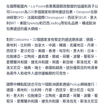
在國際範圍內，La Poste依靠萬國郵政聯盟的協議和其子公
司Geopost為220多個國家和領地運送包裹。Geopost在歐
洲經營DPD、法國和國際Chronopost、西班牙SEUR、意大
利BRT、東歐Speedy和巴西Jadlog等知名品牌，構成歐洲
包裹遞送的最大網絡。
對於Colissimo，32個國家享有堅定的遞送期承諾：德國、
奧地利、比利時、加拿大、中國、韓國、克羅地亞、丹麥、
西班牙、愛沙尼亞、美國、香港、匈牙利、意大利、日本、
拉脫維亞、立陶宛、盧森堡、挪威、荷蘭、波蘭、葡萄牙、
愛爾蘭共和國、捷克共和國、英國、新加坡、斯洛伐克、斯
洛文尼亞、瑞典、瑞士、泰國和越南。這份優質目的地清單
為寄件人和收件人提供運輸期的可見性。
國際中轉點配送也可在19個歐洲國家通過Pickup網絡進行：
德國、奧地利、比利時、丹麥、西班牙、愛沙尼亞、匈牙
利、意大利、拉脫維亞、立陶宛、盧森堡、荷蘭、波蘭、葡
萄牙、愛爾蘭共和國、捷克共和國、斯洛伐克、斯洛文尼亞