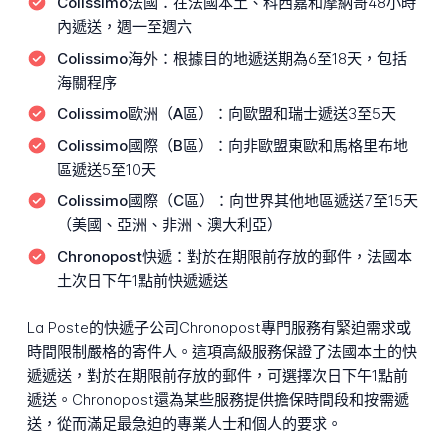
Colissimo法國：
在法國本土、科西嘉和摩納哥48小時
內遞送，週一至週六
Colissimo海外：
根據目的地遞送期為6至18天，包括
海關程序
Colissimo歐洲（A區）：
向歐盟和瑞士遞送3至5天
Colissimo國際（B區）：
向非歐盟東歐和馬格里布地
區遞送5至10天
Colissimo國際（C區）：
向世界其他地區遞送7至15天
（美國、亞洲、非洲、澳大利亞）
Chronopost快遞：
對於在期限前存放的郵件，法國本
土次日下午1點前快遞遞送
La Poste的快遞子公司Chronopost專門服務有緊迫需求或
時間限制嚴格的寄件人。這項高級服務保證了法國本土的快
遞遞送，對於在期限前存放的郵件，可選擇次日下午1點前
遞送。Chronopost還為某些服務提供擔保時間段和按需遞
送，從而滿足最急迫的專業人士和個人的要求。