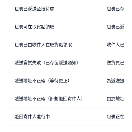
包裹已遞送至接待處
包裹已存放
包裹可在取貨點領取
包裹已遞送至
包裹已由收件人在取貨點領取
收件人已在
遞送嘗試失敗（已存留遞送通知）
送貨員已上
遞送地址不正確（等待更正）
為遞送提供
遞送地址不正確（計劃退回寄件人）
由於地址錯
退回寄件人進行中
包裹正在退