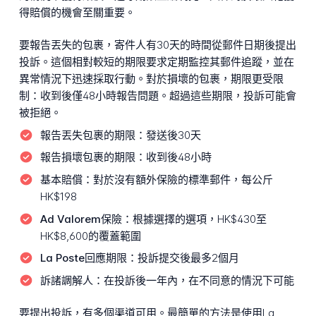
得賠償的機會至關重要。
要報告丟失的包裹，寄件人有30天的時間從郵件日期後提出
投訴。這個相對較短的期限要求定期監控其郵件追蹤，並在
異常情況下迅速採取行動。對於損壞的包裹，期限更受限
制：收到後僅48小時報告問題。超過這些期限，投訴可能會
被拒絕。
報告丟失包裹的期限：
發送後30天
報告損壞包裹的期限：
收到後48小時
基本賠償：
對於沒有額外保險的標準郵件，每公斤
HK$198
Ad Valorem保險：
根據選擇的選項，HK$430至
HK$8,600的覆蓋範圍
La Poste回應期限：
投訴提交後最多2個月
訴諸調解人：
在投訴後一年內，在不同意的情況下可能
要提出投訴，有多個渠道可用。最簡單的方法是使用La