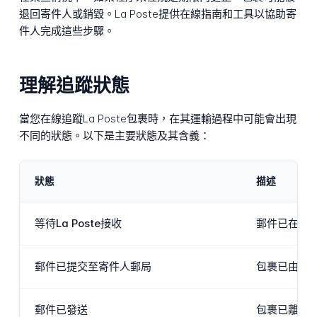
退回寄件人或銷毀。La Poste提供在線指南和工具以協助寄
件人完成這些步驟。
理解追蹤狀態
當您在線追蹤La Poste包裹時，在其運輸過程中可能會出現
不同的狀態。以下是主要狀態及其含義：
狀態
描述
等待La Poste接收
郵件已在系
郵件已提交至寄件人郵局
包裹已由寄
郵件已發送
包裹已離開