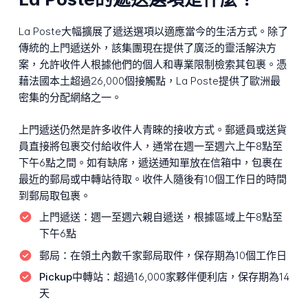
La Poste大幅擴展了遞送選項以適應當今的生活方式。除了
傳統的上門遞送外，該集團現在提供了廣泛的靈活解決方
案，允許收件人根據他們的個人和專業限制檢索其包裹。憑
藉法國本土超過26,000個接觸點，La Poste提供了歐洲最
密集的分配網絡之一。
上門遞送仍然是許多收件人青睞的接收方式。郵遞員或送貨
員直接將包裹交付給收件人，通常在週一至週六上午8點至
下午6點之間。如有缺席，遞送通知單放在信箱中，包裹在
最近的郵局或中轉站待取。收件人隨後有10個工作日的時間
到郵局取包裹。
上門遞送：
週一至週六親自遞送，根據區域上午8點至
下午6點
郵局：
在領土內數千家郵局取件，保存期為10個工作日
Pickup中轉站：
超過16,000家夥伴便利店，保存期為14
天