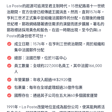
La Poste的起源可追溯至君主制時代。15世紀路易十一世統
治期間，官方信使已經傳遞王國消息。然而，直到1576年，
亨利三世才正式集中並組織法國郵件的分配。在隨後的幾個
世紀裡，郵政網絡隨著通信需求的演變而逐步擴展。著名的
郵政標誌採用黃色和藍色，在這一時期出現，至今仍與La
Poste的身份密不可分。
成立日期：
1576年，在亨利三世統治期間，用於組織和
集中法國郵件分配
總部：
法國巴黎，位於15區中心
員工數量：
全球約227,000名員工，其中法國166,000
人
年營業額：
年收入超過HK$2920億
包裹量：
每年在全球處理超過26億件包裹
國際存在：
通過其子公司在五大洲60多個國家運營
1991年，La Poste改變地位並成為股份公司，使其能夠將活