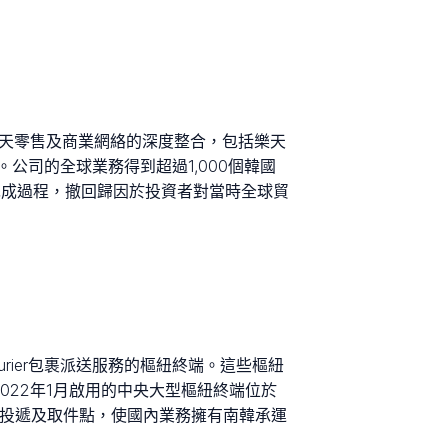
與更廣泛的樂天零售及商業網絡的深度整合，包括樂天
司的全球業務得到超過1,000個韓國
完成過程，撤回歸因於投資者對當時全球貿
 Courier包裹派送服務的樞紐終端。這些樞紐
022年1月啟用的中央大型樞紐終端位於
的投遞及取件點，使國內業務擁有南韓承運