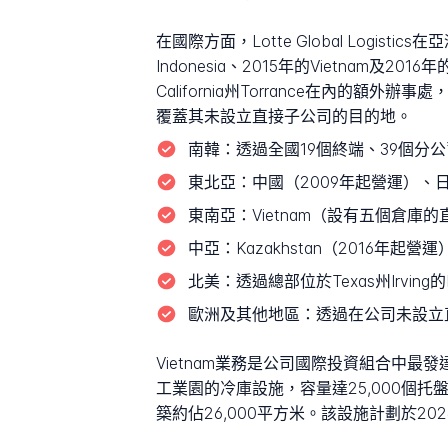
在國際方面，Lotte Global Logi
Indonesia、2015年的Vietnam及2016年的
California州Torrance在內
覆蓋其未設立直接子公司的目的地。
南韓：
透過全國19個終端、39個分公
東北亞：
中國（2009年起營運）、
東南亞：
Vietnam（設有五個倉庫的直接子
中亞：
Kazakhstan（2016年
北美：
透過總部位於Texas州Irving
歐洲及其他地區：
透過在公司未設立
Vietnam業務是公司國際投資組合中最發達的組成
工業園的冷庫設施，容量達25,000個托盤
築約佔26,000平方米。該設施計劃於2