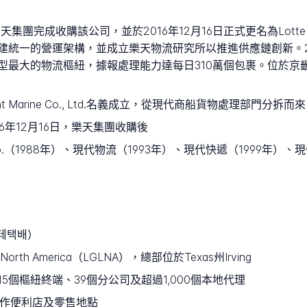
團完成收購該公司，並於2016年12月16日正式更名為Lotte Glob
建統一的營運架構，並成立樂天物流研究所以推進供應鏈創新。2
型最大的物流樞紐，據報處理能力達每日310萬個包裹。位於京
hant Marine Co., Ltd.名義成立，從現代商船貨物處理部門分拆而來
16年12月16日，樂天集團收購後
arine Co.（1988年）、現代物流（1993年）、現代快遞（1999年）
（롯데택배）
tics North America（LGLNA），總部位於Texas州Irving
15個樞紐終端、39個分公司及超過1,000個本地代理
個合作便利店及零售地點