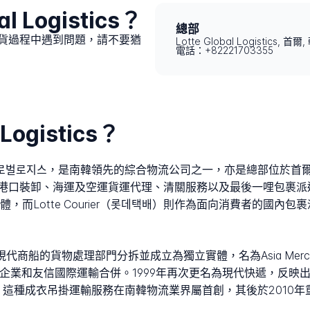
l Logistics？
總部
s管理的送貨過程中遇到問題，請不要猶
Lotte Global Logistics, 首爾
電話：+82221703355
Logistics？
s，韓文寫作롯데글로벌로지스，是南韓領先的綜合物流公司之一，亦是總部
港口裝卸、海運及空運貨運代理、清關服務以及最後一哩包裹派送。
及供應鏈實體，而Lotte Courier（롯데택배）則作為面向消費者
的貨物處理部門分拆並成立為獨立實體，名為Asia Merchant Ma
成企業和友信國際運輸合併。1999年再次更名為現代快遞，反
這種成衣吊掛運輸服務在南韓物流業界屬首創，其後於2010年重新