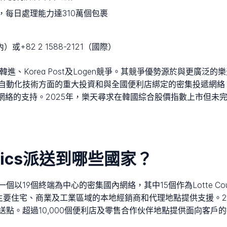
用，每日處理能力達310萬個包裹
內）或+82 2 1588-2121（國際）
南韓與CJ物流、韓進、Korea Post及Logen競爭。其競爭優勢源於
自動化技術方面的重大投資和與全國便利店綁定的密集投遞網絡。公
網絡的支持。2025年，樂天尋求在韓國綜合股價指數上市但未
ogistics派送到哪些國家？
tics維持一個以19個終端為中心的密集國內網絡，其中15個作為Lotte
全國主要住宅、商業及工業區域的本地經銷商和代理地點提供支援。2
點。超過10,000個便利店及零售合作伙伴地點提供面向客戶