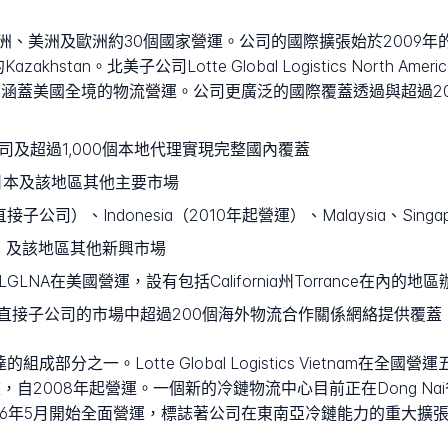
stics在亞洲、美洲及歐洲約30個國家營運。公司的國際擴張始於200
Kazakhstan。北美子公司Lotte Global Logistics North A
的額外辦事處，涵蓋美國全境的物流營運。公司更廣泛的國際覆蓋透過與超
司及超過1,000個本地代理實現完整國內覆蓋
日本及該地區其他主要市場
公司）、Indonesia（2010年起營運）、Malaysia、Singapore
起營運）及該地區其他新興市場
的LGLNA在美國營運，設有包括California州Torrance在內的地
直接子公司的市場中超過200個海外物流合作關係網絡提供覆蓋
部分之一。Lotte Global Logistics Vietnam在全國營運
，自2008年起營運。一個新的冷鏈物流中心目前正在Dong Na
026年5月開始全面營運，標誌著公司在東南亞冷鏈能力的重大擴