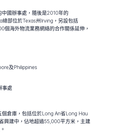
9年的中國辦事處，隨後是2010年的
merica總部位於Texas州Irving，另設包括
過200個海外物流業務網絡的合作關係延伸，
及Philippines
區辦事處
五個倉庫，包括位於Long An省Long Hau
i省興建中，佔地超過55,000平方米，主建
張。