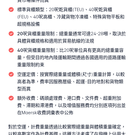
貨市場條件而異
標準貨櫃類型：
20呎乾貨櫃(TEU)、40呎乾貨櫃
(FEU)、40呎高櫃、冷藏貨物冷凍櫃、特殊貨物平板和
超規格設備
20呎貨櫃重量限制：
總重量通常可達24-28噸，取決於
具體貨櫃規格和適用於貿易航線的法規
40呎貨櫃重量限制：
比20呎單位具有更高的總重量容
量，但受目的地內陸運輸期間通過各國適用的道路運輸
重量限制約束
空運定價：
按實際總重量或體積(尺寸)重量計算，以較
高者為準，費率因服務層級、起運-目的地對和貨物類
型而異
額外收費：
碼頭處理費、港口費、文件費、超重附加
費、滯期和滯港費，以及增值服務費均分別逐項列出並
在Maersk收費詞彙表中公佈
對於空運，計費重量透過比較實際總重量與體積重量確定，
以較高數字作為計費基礎。這種方法考慮了在飛機上佔用大