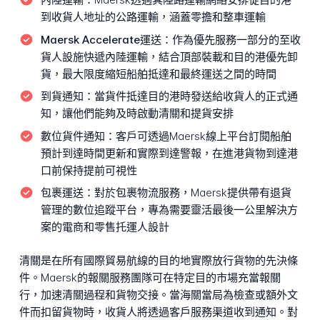
到收貨人地址的公路運輸，涵蓋零擔和整車運輸
Maersk Accelerate運送：
作為優先服務一部分的至收
貨人設施快遞內陸運輸，結合頂部裝載和目的港優先卸
貨，最大限度縮短船舶抵達和最終運送之間的時間
到貨通知：
當貨件抵達目的港時發送給收貨人的正式通
知，讓他們能夠及時啟動清關和提貨安排
數位貨件通知：
客戶可透過Maersk線上平台訂閱船舶
預計到達時間更新和實際到達警報，在進港貨物到達港
口前保持提前可視性
包裹運送：
對於包裹物流服務，Maersk提供帶有退貨
管理的數位追蹤平台，專為需要靈活最後一公里解決方
案的電商和零售托運人設計
清關是在所有國際貿易航線的目的地實際放行貨物的先決條
件。Maersk的報關服務團隊可在特定目的市場充當報關
行，加速清關過程和貨物交接。當海關當局為檢查或額外文
件而扣留貨物時，收貨人將透過客戶服務渠道收到通知。對