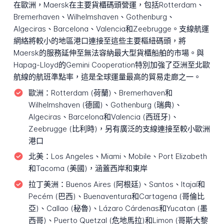
在歐洲，Maersk在主要貨櫃碼頭營運，包括Rotterdam、
Bremerhaven、Wilhelmshaven、Gothenburg、
Algeciras、Barcelona、Valencia和Zeebrugge。支線航運
網絡將較小的地區港口連接至這些主要樞紐碼頭，將
Maersk的服務延伸至無法容納最大型貨櫃船舶的市場。與
Hapag-Lloyd的Gemini Cooperation特別加強了亞洲至北歐
航線的航班準點率，這是全球運量最高的貿易走廊之一。
歐洲：
Rotterdam (荷蘭)、Bremerhaven和
Wilhelmshaven (德國)、Gothenburg (瑞典)、
Algeciras、Barcelona和Valencia (西班牙)、
Zeebrugge (比利時)，另有廣泛的支線連接至較小歐洲
港口
北美：
Los Angeles、Miami、Mobile、Port Elizabeth
和Tacoma (美國)，涵蓋西岸和東岸
拉丁美洲：
Buenos Aires (阿根廷)、Santos、Itajaí和
Pecém (巴西)、Buenaventura和Cartagena (哥倫比
亞)、Callao (秘魯)、Lázaro Cárdenas和Yucatan (墨
西哥)、Puerto Quetzal (危地馬拉)和Limon (哥斯大黎