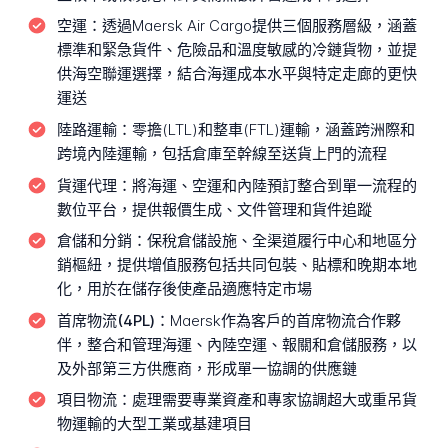
空運：
透過Maersk Air Cargo提供三個服務層級，涵蓋
標準和緊急貨件、危險品和溫度敏感的冷鏈貨物，並提
供海空聯運選擇，結合海運成本水平與特定走廊的更快
運送
陸路運輸：
零擔(LTL)和整車(FTL)運輸，涵蓋跨洲際和
跨境內陸運輸，包括倉庫至幹線至送貨上門的流程
貨運代理：
將海運、空運和內陸預訂整合到單一流程的
數位平台，提供報價生成、文件管理和貨件追蹤
倉儲和分銷：
保稅倉儲設施、全渠道履行中心和地區分
銷樞紐，提供增值服務包括共同包裝、貼標和晚期本地
化，用於在儲存後使產品適應特定市場
首席物流(4PL)：
Maersk作為客戶的首席物流合作夥
伴，整合和管理海運、內陸空運、報關和倉儲服務，以
及外部第三方供應商，形成單一協調的供應鏈
項目物流：
處理需要專業資產和專家協調超大或重吊貨
物運輸的大型工業或基建項目