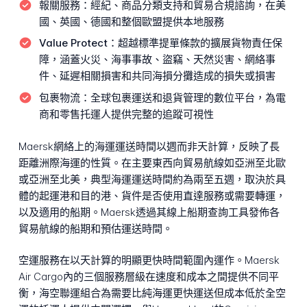
報關服務：
經紀、商品分類支持和貿易合規諮詢，在美
國、英國、德國和整個歐盟提供本地服務
Value Protect：
超越標準提單條款的擴展貨物責任保
障，涵蓋火災、海事事故、盜竊、天然災害、網絡事
件、延遲相關損害和共同海損分攤造成的損失或損害
包裹物流：
全球包裹運送和退貨管理的數位平台，為電
商和零售托運人提供完整的追蹤可視性
Maersk網絡上的海運運送時間以週而非天計算，反映了長
距離洲際海運的性質。在主要東西向貿易航線如亞洲至北歐
或亞洲至北美，典型海運運送時間約為兩至五週，取決於具
體的起運港和目的港、貨件是否使用直達服務或需要轉運，
以及適用的船期。Maersk透過其線上船期查詢工具發佈各
貿易航線的船期和預估運送時間。
空運服務在以天計算的明顯更快時間範圍內運作。Maersk
Air Cargo內的三個服務層級在速度和成本之間提供不同平
衡，海空聯運組合為需要比純海運更快運送但成本低於全空