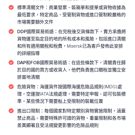
標準清關文件：
商業發票、裝箱單和提單或貨物收據為
最低要求，特定商品、受管制貨物或進口管制較嚴格的
市場需要額外文件
DDP國際貿易術語：
在完稅後交貨條款下，賣方承擔將
貨物運至指定目的地的所有成本和風險，包括進口清關
和所有適用關稅和稅費，Maersk已為客戶發佈此安排
的詳細指導
DAP和FOB國際貿易術語：
在這些條款下，清關責任歸
於目的國的買方或收貨人，他們負責進口關稅並獨立安
排當地清關
危險貨物：
海運貨件按國際海運危險品規則(IMDG)處
理，空運按IATA法規處理，需要特定申報、認可包裝標
準，某些情況下需要船上受限制的裝載位置
進出口限制：
每個國家對特定類別貨物實施限制，涵蓋
禁止商品、需要特殊許可證的貨物、重量限制和各市場
差異顯著且受法規變更影響的危險品規則