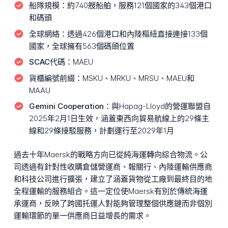
船隊規模：
約740艘船舶，服務121個國家的343個港口
和碼頭
全球網絡：
透過426個港口和內陸樞紐直接連接133個
國家，全球擁有563個碼頭位置
SCAC代碼：
MAEU
貨櫃編號前綴：
MSKU、MRKU、MRSU、MAEU和
MAAU
Gemini Cooperation：
與Hapag-Lloyd的營運聯盟自
2025年2月1日生效，涵蓋東西向貿易航線上的29條主
線和29條接駁服務，計劃運行至2029年1月
過去十年Maersk的戰略方向已從純海運轉向綜合物流。公
司透過有針對性收購倉儲營運商、報關行、內陸運輸供應商
和科技公司進行擴張，建立了涵蓋貨物從工廠到最終目的地
全程運輸的服務組合。這一定位使Maersk有別於傳統海運
承運商，反映了跨國托運人對能夠管理整個供應鏈而非個別
運輸環節的單一供應商日益增長的需求。