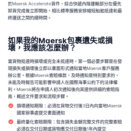
於Maersk Accelerate貨件，綜合快遞內陸運輸部分在優先
卸貨完成後立即開始，相比標準服務安排縮短船舶抵達和最
終運送之間的總時間。
如果我的Maersk包裹遺失或損
壞，我應該怎麼辦？
當貨物抵達時損壞或完全未抵達時，第一個必要步驟是在發
現損失或損壞後立即以書面形式通知當地Maersk客戶服務
辦公室。根據Maersk索賠條款，及時通知是特別要求的，
未能及時報告可能影響申請人在國際海事公約下的法律權
利。Maersk將在申請人初次通知後向其提供詳細的索賠指
南，概述文件要求和流程步驟。
損壞通知期限：
必須在貨物交付後3日內向當地Maersk
國家辦事處提交書面通知
最終量化索賠期限：
包含損失金額完整文件的完整索賠
必須在交付日期或貨物應交付日期後1年內提交