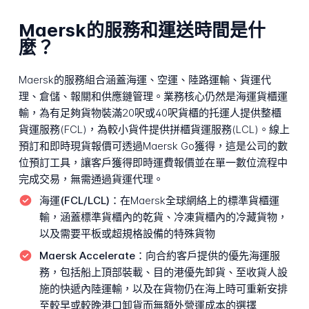
Maersk的服務和運送時間是什
麼？
Maersk的服務組合涵蓋海運、空運、陸路運輸、貨運代
理、倉儲、報關和供應鏈管理。業務核心仍然是海運貨櫃運
輸，為有足夠貨物裝滿20呎或40呎貨櫃的托運人提供整櫃
貨運服務(FCL)，為較小貨件提供拼櫃貨運服務(LCL)。線上
預訂和即時現貨報價可透過Maersk Go獲得，這是公司的數
位預訂工具，讓客戶獲得即時運費報價並在單一數位流程中
完成交易，無需通過貨運代理。
海運(FCL/LCL)：
在Maersk全球網絡上的標準貨櫃運
輸，涵蓋標準貨櫃內的乾貨、冷凍貨櫃內的冷藏貨物，
以及需要平板或超規格設備的特殊貨物
Maersk Accelerate：
向合約客戶提供的優先海運服
務，包括船上頂部裝載、目的港優先卸貨、至收貨人設
施的快遞內陸運輸，以及在貨物仍在海上時可重新安排
至較早或較晚港口卸貨而無額外營運成本的選擇