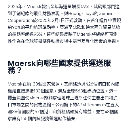
2025年，Maersk報告全年海運量增長4.9%，其碼頭部門達
到了創紀錄的最佳財務表現。與Hapag-Lloyd的Gemini
Cooperation於2025年2月1日正式啟動，在首年運作中實現
約90%的平均航班準點率，亞洲至北歐和跨大西洋貿易航線
的準點率超過95%。這些結果反映了Maersk將網絡可預測
性作為在全球貿易條件動盪市場中競爭差異化因素的重視。
Maersk向哪些國家提供運送服
務？
Maersk在約130個國家營運，其網絡透過426個港口和內陸
樞紐直接連接133個國家，遍及全球563個碼頭位置。這一
覆蓋範圍使Maersk能夠處理地球上幾乎任何主要出口和進
口市場之間的貨物運輸。公司旗下的APM Terminals在五大
洲36個國家的57個港口和貨櫃碼頭擁有權益，並在48個國
家設有155個內陸服務營運點作補充。