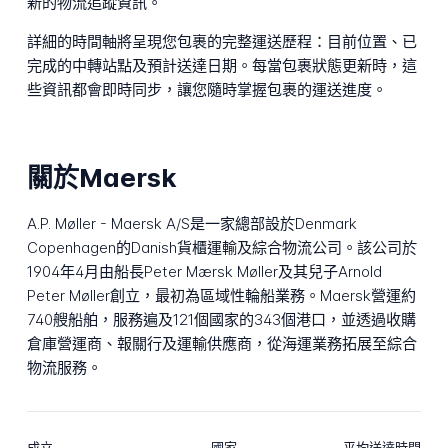
新的物流追蹤資訊。
詳細的時間軸將呈現您包裹的完整運送歷程：目前位置、已
完成的中轉站點及預計送達日期。每當包裹狀態更新時，這
些資訊都會即時同步，讓您隨時掌握包裹的運送進度。
關於Maersk
A.P. Møller - Maersk A/S是一家總部設於Denmark
Copenhagen的Danish貨櫃運輸及綜合物流公司。該公司於
1904年4月由船長Peter Mærsk Møller及其兒子Arnold
Peter Møller創立，最初為區域性輪船業務。Maersk營運約
740艘船舶，服務遍及121個國家的343個港口，並透過收購
倉庫營運商、報關行及運輸供應商，從海運業務拓展至綜合
物流服務。
成立
國家
平均送達時間