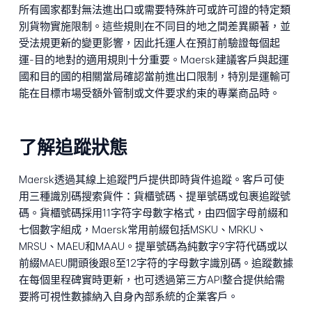
所有國家都對無法進出口或需要特殊許可或許可證的特定類
別貨物實施限制。這些規則在不同目的地之間差異顯著，並
受法規更新的變更影響，因此托運人在預訂前驗證每個起
運-目的地對的適用規則十分重要。Maersk建議客戶與起運
國和目的國的相關當局確認當前進出口限制，特別是運輸可
能在目標市場受額外管制或文件要求約束的專業商品時。
了解追蹤狀態
Maersk透過其線上追蹤門戶提供即時貨件追蹤。客戶可使
用三種識別碼搜索貨件：貨櫃號碼、提單號碼或包裹追蹤號
碼。貨櫃號碼採用11字符字母數字格式，由四個字母前綴和
七個數字組成，Maersk常用前綴包括MSKU、MRKU、
MRSU、MAEU和MAAU。提單號碼為純數字9字符代碼或以
前綴MAEU開頭後跟8至12字符的字母數字識別碼。追蹤數據
在每個里程碑實時更新，也可透過第三方API整合提供給需
要將可視性數據納入自身內部系統的企業客戶。