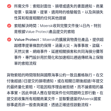
所需文件：
索賠封面信、損壞或遺失的書面通知、商業
發票、裝箱單、提單、適用時的檢驗報告，以及與損失
性質和程度相關的任何其他證據
索賠解決時間：
Maersk收到完整文件後14日內，特別
是根據Value Protect產品提交的索賠
Value Protect：
Maersk的擴展貨物責任產品，提供超
越標準提單條款的保障，涵蓋火災、海事事故、盜竊、
天然災害、網絡事件、延遲相關損害和共同海損分攤等
事件，專門設計用於簡化和加速相比通過傳統海上保險
單的索賠流程
貨物索賠的時間限制與國際海事公約一致且嚴格執行。在交
付後超過3日提交的損壞通知，或在相關日期後超過1年提交
的最終量化索賠，可能因程序理由被拒絕，而不論索賠的基
本事實。因此申請人應在發現貨件任何問題時立即行動，在
提交前收集所有相關商業文件，並聯繫適當的Maersk國家
辦事處而非一般查詢渠道，透過正確途徑啟動流程。