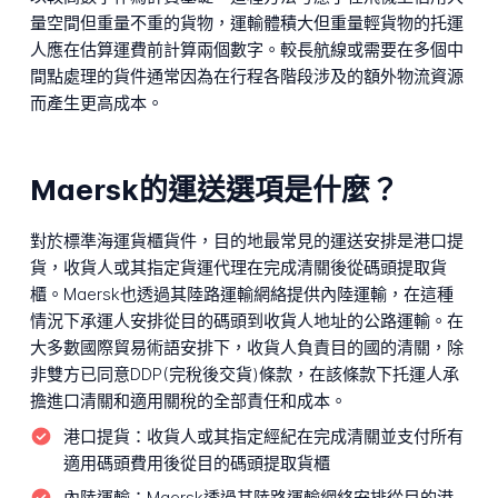
量空間但重量不重的貨物，運輸體積大但重量輕貨物的托運
人應在估算運費前計算兩個數字。較長航線或需要在多個中
間點處理的貨件通常因為在行程各階段涉及的額外物流資源
而產生更高成本。
Maersk的運送選項是什麼？
對於標準海運貨櫃貨件，目的地最常見的運送安排是港口提
貨，收貨人或其指定貨運代理在完成清關後從碼頭提取貨
櫃。Maersk也透過其陸路運輸網絡提供內陸運輸，在這種
情況下承運人安排從目的碼頭到收貨人地址的公路運輸。在
大多數國際貿易術語安排下，收貨人負責目的國的清關，除
非雙方已同意DDP(完稅後交貨)條款，在該條款下托運人承
擔進口清關和適用關稅的全部責任和成本。
港口提貨：
收貨人或其指定經紀在完成清關並支付所有
適用碼頭費用後從目的碼頭提取貨櫃
內陸運輸：
Maersk透過其陸路運輸網絡安排從目的港