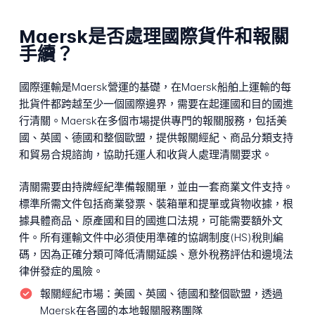
Maersk是否處理國際貨件和報關
手續？
國際運輸是Maersk營運的基礎，在Maersk船舶上運輸的每
批貨件都跨越至少一個國際邊界，需要在起運國和目的國進
行清關。Maersk在多個市場提供專門的報關服務，包括美
國、英國、德國和整個歐盟，提供報關經紀、商品分類支持
和貿易合規諮詢，協助托運人和收貨人處理清關要求。
清關需要由持牌經紀準備報關單，並由一套商業文件支持。
標準所需文件包括商業發票、裝箱單和提單或貨物收據，根
據具體商品、原產國和目的國進口法規，可能需要額外文
件。所有運輸文件中必須使用準確的協調制度(HS)稅則編
碼，因為正確分類可降低清關延誤、意外稅務評估和邊境法
律併發症的風險。
報關經紀市場：
美國、英國、德國和整個歐盟，透過
Maersk在各國的本地報關服務團隊