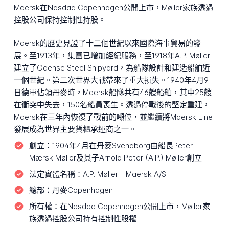
Maersk在Nasdaq Copenhagen公開上市，Møller家族透過
控股公司保持控制性持股。
Maersk的歷史見證了十二個世紀以來國際海事貿易的發
展。至1913年，集團已增加經紀服務，至1918年A.P. Møller
建立了Odense Steel Shipyard，為船隊設計和建造船舶近
一個世紀。第二次世界大戰帶來了重大損失。1940年4月9
日德軍佔領丹麥時，Maersk船隊共有46艘船舶，其中25艘
在衝突中失去，150名船員喪生。透過停戰後的堅定重建，
Maersk在三年內恢復了戰前的噸位，並繼續將Maersk Line
發展成為世界主要貨櫃承運商之一。
創立：
1904年4月在丹麥Svendborg由船長Peter
Mærsk Møller及其子Arnold Peter (A.P.) Møller創立
法定實體名稱：
A.P. Møller - Maersk A/S
總部：
丹麥Copenhagen
所有權：
在Nasdaq Copenhagen公開上市，Møller家
族透過控股公司持有控制性股權