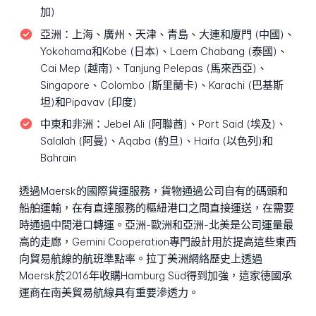
加)
亞洲：
上海、廣州、天津、青島、大連和廈門 (中國)、
Yokohama和Kobe (日本)、Laem Chabang (泰國)、
Cai Mep (越南)、Tanjung Pelepas (馬來西亞)、
Singapore、Colombo (斯里蘭卡)、Karachi (巴基斯
坦)和Pipavav (印度)
中東和非洲：
Jebel Ali (阿聯酋)、Port Said (埃及)、
Salalah (阿曼)、Aqaba (約旦)、Haifa (以色列)和
Bahrain
透過Maersk的國際貨運服務，貨物通過公司自有的碼頭和
船舶運輸，在有直達服務的樞紐港口之間直接運送，在需要
時通過中間港口轉運。亞洲-歐洲和亞洲-北美是公司運量最
高的走廊，Gemini Cooperation專門設計用於提高這些東西
向貿易航線的航班準點率。拉丁美洲網絡歷史上透過
Maersk於2016年收購Hamburg Süd得到加強，這家德國承
運商在南美貿易航線具有重要滲透力。