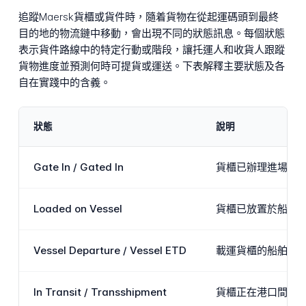
追蹤Maersk貨櫃或貨件時，隨着貨物在從起運碼頭到最終
目的地的物流鏈中移動，會出現不同的狀態訊息。每個狀態
表示貨件路線中的特定行動或階段，讓托運人和收貨人跟蹤
貨物進度並預測何時可提貨或運送。下表解釋主要狀態及各
自在實踐中的含義。
狀態
說明
Gate In / Gated In
貨櫃已辦理進場手
Loaded on Vessel
貨櫃已放置於船上並
Vessel Departure / Vessel ETD
載運貨櫃的船舶已
In Transit / Transshipment
貨櫃正在港口間運