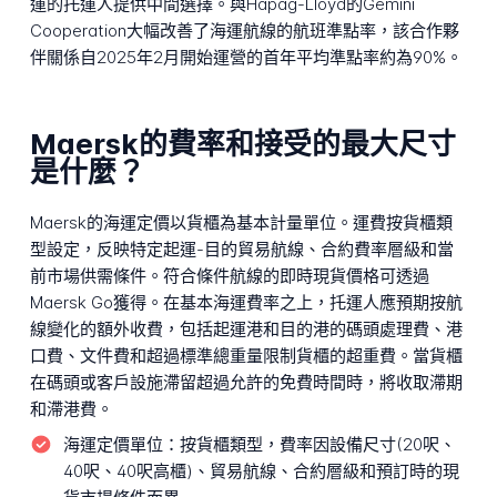
運的托運人提供中間選擇。與Hapag-Lloyd的Gemini
Cooperation大幅改善了海運航線的航班準點率，該合作夥
伴關係自2025年2月開始運營的首年平均準點率約為90%。
Maersk的費率和接受的最大尺寸
是什麼？
Maersk的海運定價以貨櫃為基本計量單位。運費按貨櫃類
型設定，反映特定起運-目的貿易航線、合約費率層級和當
前市場供需條件。符合條件航線的即時現貨價格可透過
Maersk Go獲得。在基本海運費率之上，托運人應預期按航
線變化的額外收費，包括起運港和目的港的碼頭處理費、港
口費、文件費和超過標準總重量限制貨櫃的超重費。當貨櫃
在碼頭或客戶設施滯留超過允許的免費時間時，將收取滯期
和滯港費。
海運定價單位：
按貨櫃類型，費率因設備尺寸(20呎、
40呎、40呎高櫃)、貿易航線、合約層級和預訂時的現