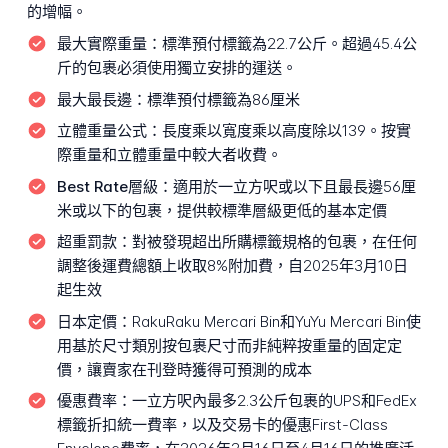
的增幅。
最大實際重量：
標準預付標籤為22.7公斤。超過45.4公
斤的包裹必須使用獨立安排的運送。
最大最長邊：
標準預付標籤為86厘米
立體重量公式：
長度乘以寬度乘以高度除以139。按實
際重量和立體重量中較大者收費。
Best Rate層級：
適用於一立方呎或以下且最長邊56厘
米或以下的包裹，提供較標準層級更低的基本定價
超重罰款：
對被發現超出所購標籤規格的包裹，在任何
調整後運費總額上收取8%附加費，自2025年3月10日
起生效
日本定價：
RakuRaku Mercari Bin和YuYu Mercari Bin使
用基於尺寸類別按包裹尺寸而非純粹按重量的固定定
價，讓賣家在刊登時獲得可預測的成本
優惠費率：
一立方呎內最多2.3公斤包裹的UPS和FedEx
標籤折扣統一費率，以及交易卡的優惠First-Class