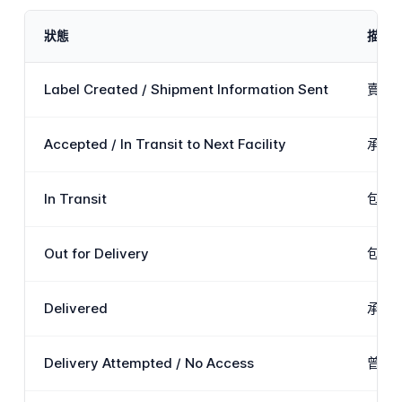
狀態
描述
Label Created / Shipment Information Sent
賣家
Accepted / In Transit to Next Facility
承運商
In Transit
包裹
Out for Delivery
包裹
Delivered
承運
Delivery Attempted / No Access
曾嘗