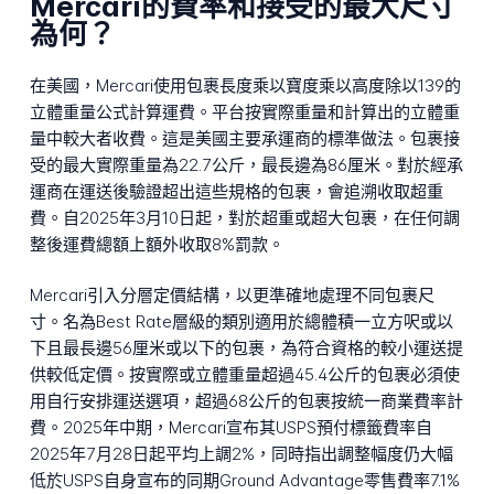
Mercari的費率和接受的最大尺寸
為何？
在美國，Mercari使用包裹長度乘以寶度乘以高度除以139的
立體重量公式計算運費。平台按實際重量和計算出的立體重
量中較大者收費。這是美國主要承運商的標準做法。包裹接
受的最大實際重量為22.7公斤，最長邊為86厘米。對於經承
運商在運送後驗證超出這些規格的包裹，會追溯收取超重
費。自2025年3月10日起，對於超重或超大包裹，在任何調
整後運費總額上額外收取8%罰款。
Mercari引入分層定價結構，以更準確地處理不同包裹尺
寸。名為Best Rate層級的類別適用於總體積一立方呎或以
下且最長邊56厘米或以下的包裹，為符合資格的較小運送提
供較低定價。按實際或立體重量超過45.4公斤的包裹必須使
用自行安排運送選項，超過68公斤的包裹按統一商業費率計
費。2025年中期，Mercari宣布其USPS預付標籤費率自
2025年7月28日起平均上調2%，同時指出調整幅度仍大幅
低於USPS自身宣布的同期Ground Advantage零售費率7.1%