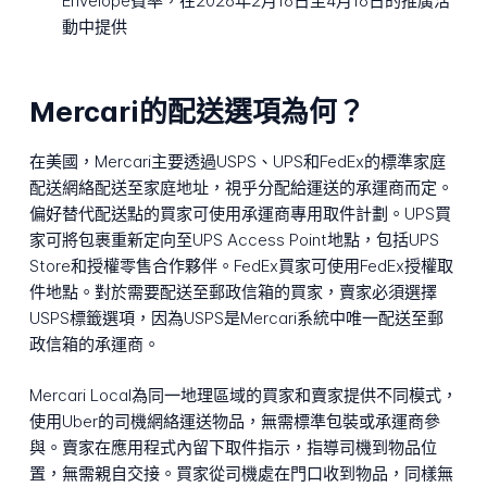
Envelope費率，在2026年2月16日至4月16日的推廣活
動中提供
Mercari的配送選項為何？
在美國，Mercari主要透過USPS、UPS和FedEx的標準家庭
配送網絡配送至家庭地址，視乎分配給運送的承運商而定。
偏好替代配送點的買家可使用承運商專用取件計劃。UPS買
家可將包裹重新定向至UPS Access Point地點，包括UPS
Store和授權零售合作夥伴。FedEx買家可使用FedEx授權取
件地點。對於需要配送至郵政信箱的買家，賣家必須選擇
USPS標籤選項，因為USPS是Mercari系統中唯一配送至郵
政信箱的承運商。
Mercari Local為同一地理區域的買家和賣家提供不同模式，
使用Uber的司機網絡運送物品，無需標準包裝或承運商參
與。賣家在應用程式內留下取件指示，指導司機到物品位
置，無需親自交接。買家從司機處在門口收到物品，同樣無