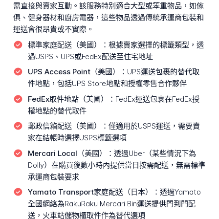
需直接與賣家互動。該服務特別適合大型或笨重物品，如傢
俱、健身器材和廚房電器，這些物品透過傳統承運商包裝和
運送會很昂貴或不實際。
標準家庭配送（美國）：
根據賣家選擇的標籤類型，透
過USPS、UPS或FedEx配送至住宅地址
UPS Access Point（美國）：
UPS運送包裹的替代取
件地點，包括UPS Store地點和授權零售合作夥伴
FedEx取件地點（美國）：
FedEx運送包裹在FedEx授
權地點的替代取件
郵政信箱配送（美國）：
僅適用於USPS運送，需要賣
家在結帳時選擇USPS標籤選項
Mercari Local（美國）：
透過Uber（某些情況下為
Dolly）在購買後數小時內提供當日按需配送，無需標準
承運商包裝要求
Yamato Transport家庭配送（日本）：
透過Yamato
全國網絡為RakuRaku Mercari Bin運送提供門到門配
送，火車站儲物櫃取件作為替代選項