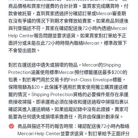
商品價格和買家付運費的合計計算。當買家完成購買時，付
款會被託管，直到買家透過評分確認訂單或Mercari審查期
在沒有爭議的情況下到期才會釋放給賣家。如果商品到達後
與刊登描述不符，買家在確認配送後72小時內透過Mercari
Help Center報告問題並要求退貨。如果買家對訂單給予正
面評分或未能在此72小時時限內聯絡Mercari，標準政策下
不會發出退款。
對於在運送途中遺失或損壞的物品，Mercari的Shipping
Protection涵蓋使用標準Mercari預付標籤運送最多$200的
包裹。對於專門用於交易卡的First-Class Envelope標籤，
保障限額為$20。此保護不適用於賣家使用獨立購買運送標
籤的情況。Shipping Protection資格的必要條件是存在承運
商接收掃描，即承運商必須在接收和運送過程中掃描包裹以
確認其進入運送網絡。如果追蹤記錄中沒有此證據，賣家可
能要為任何遺失或損壞承擔責任，而非由保護計劃承保。
商品與描述不符的報告時限：
確認配送後72小時內聯絡
Mercari Help Center並要求退貨。對訂單給予正面評分