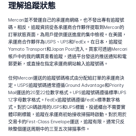
理解追蹤狀態
Mercari並不營運自己的承運商網絡，也不發出專有追蹤號
碼。相反，追蹤資訊從各承運商合作夥伴提取到Mercari的
訂單狀態頁面，為用戶提供運送進度的集中檢視。在美國，
承運商合作夥伴為USPS、UPS和FedEx。在日本，追蹤從
Yamato Transport和Japan Post流入。買家可透過Mercari
帳戶中的我的購買查看追蹤，透過平台發送的推送通知和電
郵更新，或直接在指定承運商網站輸入追蹤號碼。
任何Mercari運送的追蹤號碼格式由分配給訂單的承運商決
定。USPS追蹤號碼通常遵循Ground Advantage和Priority
Mail運送的20至22位數字格式。UPS追蹤號碼遵循標準UPS
1Z字母數字格式。FedEx追蹤號碼遵循FedEx標準數字格
式。對於QR碼啟用的USPS和UPS標籤，投遞櫃台不需要實
體印刷標籤，追蹤在承運商初始接收掃描時啟動。對於用於
交易卡的First-Class Envelope運送，追蹤有限，通常只反
映整個運送周期中的三至五次掃描事件。