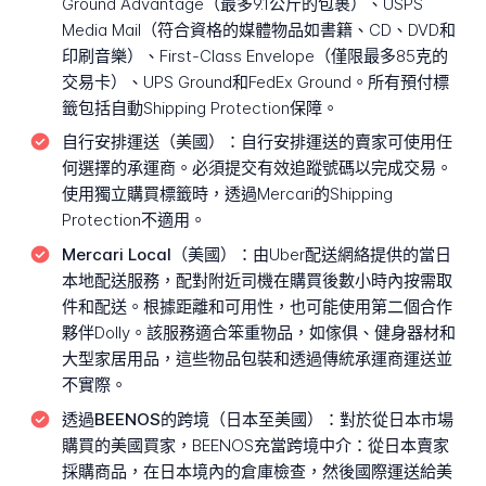
Ground Advantage（最多9.1公斤的包裹）、USPS
Media Mail（符合資格的媒體物品如書籍、CD、DVD和
印刷音樂）、First-Class Envelope（僅限最多85克的
交易卡）、UPS Ground和FedEx Ground。所有預付標
籤包括自動Shipping Protection保障。
自行安排運送（美國）：
自行安排運送的賣家可使用任
何選擇的承運商。必須提交有效追蹤號碼以完成交易。
使用獨立購買標籤時，透過Mercari的Shipping
Protection不適用。
Mercari Local（美國）：
由Uber配送網絡提供的當日
本地配送服務，配對附近司機在購買後數小時內按需取
件和配送。根據距離和可用性，也可能使用第二個合作
夥伴Dolly。該服務適合笨重物品，如傢俱、健身器材和
大型家居用品，這些物品包裝和透過傳統承運商運送並
不實際。
透過BEENOS的跨境（日本至美國）：
對於從日本市場
購買的美國買家，BEENOS充當跨境中介：從日本賣家
採購商品，在日本境內的倉庫檢查，然後國際運送給美