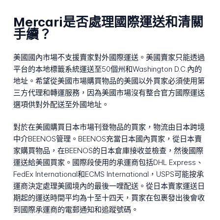
Mercari是否處理國際運送和清關
手續？
美國國內市場不支援賣家對外國際運送。美國賣家只能透過
平台的本地標籤系統運送至50個州和Washington D.C.內的
地址。希望從美國市場購買物品的美國以外買家必須使用第
三方代理和轉運服務，因為美國市場沒有整合官方國際運送
選項供對外配送至外國地址。
對於在美國購買日本市場刊登物品的買家，物流由日本跨境
中介BEENOS管理。BEENOS充當日本國內買家，從日本賣
家購買物品，在BEENOS的日本倉庫接收並檢查，然後國際
運送給美國買家。國際段使用的承運商包括DHL Express、
FedEx International和ECMS International，USPS可能按承
運商決定處理美國境內的最後一哩配送。從日本賣家運送日
期起的運送時間平均為十至十四天，買家在包裹發出後會收
到國際承運商的電郵通知和追蹤號碼。