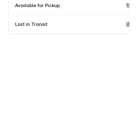
Available for Pickup
包裹
Lost in Transit
這是M