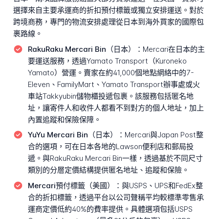
選擇來自主要承運商的折扣預付標籤或獨立安排運送。對於
跨境商務，專門的物流安排處理從日本到海外買家的國際包
裹路線。
RakuRaku Mercari Bin（日本）：
Mercari在日本的主
要運送服務，透過Yamato Transport（Kuroneko
Yamato）營運。賣家在約41,000個地點網絡中的7-
Eleven、FamilyMart、Yamato Transport辦事處或火
車站Takkyubin儲物櫃投遞包裹。該服務包括匿名地
址，讓寄件人和收件人都看不到對方的個人地址，加上
內置追蹤和保險保障。
YuYu Mercari Bin（日本）：
Mercari與Japan Post整
合的選項，可在日本各地的Lawson便利店和郵局投
遞。與RakuRaku Mercari Bin一樣，透過基於不同尺寸
類別的分層定價結構提供匿名地址、追蹤和保險。
Mercari預付標籤（美國）：
與USPS、UPS和FedEx整
合的折扣標籤，透過平台以公司聲稱平均較標準零售承
運商定價低約40%的費率提供。具體選項包括USPS