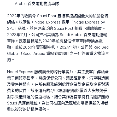
Arabia 首支電動物流車隊
2022年的收購令 Saudi Post 直接掌控該國最大的私營物流
網絡。收購後，Naqel Express 採用「Naqel Express by
SPL」品牌，並在更廣泛的 Saudi Post 組織下繼續擴展。
2023年11月，公司推出其稱為 Saudi Arabia 首支電動運輸
車隊。既定目標是於2040年前將整個卡車車隊轉換為電
動，並於2060年實現碳中和。2024年初，公司與 Red Sea
Global（Saudi Arabia 重點發展項目之一）簽署重大物流合
約。
Naqel Express 服務廣泛的跨行業客戶。其主要客戶群涵蓋
電子商貿零售商、醫療保健公司、藥品經銷商、汽車製造商
及零售連鎖店，在所有服務級別處理企業對企業及企業對消
費者的貨件。該承運商的4,900點國內網絡覆蓋大多數競爭
對手未能到達的偏遠地區，結合其作為首家持有清關牌照的
Saudi 承運商地位，為公司在國內及區域市場提供新入場者
難以複製的結構性優勢。