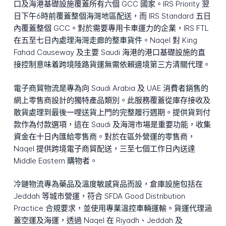
口及海港基礎設施覆蓋所有六個 GCC 國家。IRS Priority 翌
日下午6時前覆蓋整個海灣地區配送，而 IRS Standard 五日
內覆蓋整個 GCC。對於需要專用卡車運力的企業，IRS FTL
在五至七日內處理海灣走廊的整車貨件。Naqel 對 King
Fahad Causeway 及主要 Saudi 海港的港口基礎設施的直
接控制意味着跨境陸路貨運無需依賴邊境第三方清關代理。
電子商貿物流是專為向 Saudi Arabia 及 UAE 消費者銷售的
網上零售商設計的獨特產品類別。此服務覆蓋從庫存接收及
散貨處理到最後一哩送貨上門的完整履行週期。提供貨到付
款作為付款選項，這在 Saudi 及海灣市場是重要功能，收集
資金在十日內匯給零售商。對於在區外營運的零售商，
Naqel 提供跨境電子商貿配送，三至七個工作日內送達
Middle Eastern 購物者。
冷鏈物流專為藥品及溫度敏感貨品而設，倉庫設施包括在
Jeddah 等城市營運，符合 SFDA Good Distribution
Practice 合規要求，並使用專業溫控車輛運輸。貨運代理涵
蓋空運及海運，透過 Naqel 在 Riyadh、Jeddah 及