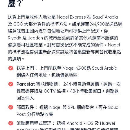
麼？
送貨上門至收件人地址是 Naqel Express 在 Saudi Arabia
及 GCC 大部分貨件的標準方法。該承運商的4,900配送點網
絡意味着王國內幾乎每個地址均可提供上門配送，從
Riyadh 及 Jeddah 的城市建築到許多其他承運商不服務的
偏遠農村社區物業。對於首次配送不能完成的貨件，Naqel
的標準流程提供重新配送嘗試及將包裹重新導向替代收集點
的選項。
送貨上門：
上門配送至 Naqel 4,900點 Saudi Arabia
網絡內任何地址，包括偏遠地區
Parcelat 智能儲物櫃：
24小時自助包裹櫃，透過一次
性密碼存取及 CCTV 監控，48小時收集窗口，逾期退
回寄件人
郵局取件：
透過 Naqel 與 SPL 網絡整合，可在 Saudi
Post 分行地點收集
流動應用程式管理：
透過 Android、iOS 及 Huawei