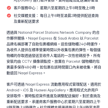
AppGallery 進行取件安排、實時追蹤及配送偏好管理
客戶服務中心：
星期六至星期四上午8時至晚上8時
社交媒體支援：
每日上午8時至凌晨2時提供配送查詢
及重新配送要求
透過與 National Parcel Stations Network Company 的合
作夥伴關係，Naqel Express 在 Saudi Arabia 以 Parcelat
品牌名稱部署了自助包裹櫃網絡。這些儲物櫃24小時運作，
為收件人提供在標準營業時間以外收集包裹的彈性。每個儲
物櫃的存取透過發送至收件人電話的一次性密碼授予，所有
安裝均由 CCTV 攝像頭監控。放置在 Parcelat 儲物櫃的包
裹最多保存48小時。如包裹在該時間窗口內未被收集，將自
動退回 Naqel Express。
客戶可透過 Naqel Express 流動應用程式管理配送，適用於
Android、iOS 及 Huawei AppGallery。應用程式允許用戶
安排取件、實時監控貨件進度及調整配送偏好。對於查詢及
重新配送要求，承運商客戶服務中心於星期六至星期四上午
8時至晚上8時運作。社交媒體支援渠道每日上午8時至凌晨