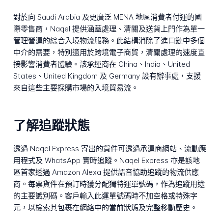
對於向 Saudi Arabia 及更廣泛 MENA 地區消費者付運的國
際零售商，Naqel 提供涵蓋處理、清關及送貨上門作為單一
管理營運的綜合入境物流服務。此結構消除了進口鏈中多個
中介的需要，特別適用於跨境電子商貿，清關處理的速度直
接影響消費者體驗。該承運商在 China、India、United
States、United Kingdom 及 Germany 設有辦事處，支援
來自這些主要採購市場的入境貿易流。
了解追蹤狀態
透過 Naqel Express 寄出的貨件可透過承運商網站、流動應
用程式及 WhatsApp 實時追蹤。Naqel Express 亦是該地
區首家透過 Amazon Alexa 提供語音協助追蹤的物流供應
商。每票貨件在預訂時獲分配獨特運單號碼，作為追蹤用途
的主要識別碼。客戶輸入此運單號碼時不加空格或特殊字
元，以檢索其包裹在網絡中的當前狀態及完整移動歷史。