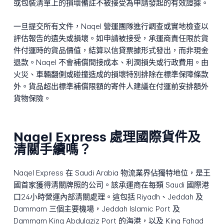
或包裝清單上的損壞備註不被接受為申請發起的有效證據。
一旦提交所有文件，Naqel 營運團隊進行調查或實地檢查以
評估報告的遺失或損壞。如申請被接受，承運商責任限於貨
件付運時的貨品價值，結算以信貸票據形式發出，而非現金
退款。Naqel 不會補償間接成本、利潤損失或行政費用。由
火災、車輛翻側或碰撞造成的損壞特別排除在標準保障條款
外。貨品超出標準補償限額的寄件人建議在付運前安排額外
貨物保險。
Naqel Express 處理國際貨件及
清關手續嗎？
Naqel Express 在 Saudi Arabia 物流業界佔獨特地位，是王
國首家獲得清關牌照的公司。該承運商在每類 Saudi 國際港
口24小時營運內部清關處理。這包括 Riyadh、Jeddah 及
Dammam 三個主要機場，Jeddah Islamic Port 及
Dammam King Abdulaziz Port 的海港，以及 King Fahad