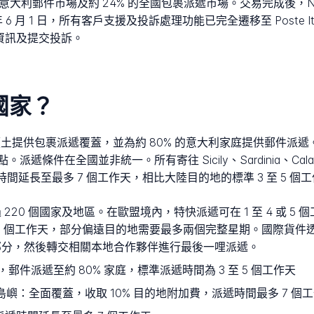
 94% 的意大利郵件市場及約 24% 的全國包裹派遞市場。交易完成後，N
 年 6 月 1 日，所有客戶支援及投訴處理功能已完全遷移至 Poste Ita
閱追蹤資訊及提交投訴。
些國家？
國家領土提供包裹派遞覆蓋，並為約 80% 的意大利家庭提供郵件派遞
條件在全國並非統一。所有寄往 Sicily、Sardinia、Cala
派遞時間延長至最多 7 個工作天，相比大陸目的地的標準 3 至 5 個
過 220 個國家及地區。在歐盟境內，特快派遞可在 1 至 4 或 
12 個工作天，部分偏遠目的地需要最多兩個完整星期。國際貨件
出境部分，然後轉交相關本地合作夥伴進行最後一哩派遞。
郵件派遞至約 80% 家庭，標準派遞時間為 3 至 5 個工作天
較小島嶼：
全面覆蓋，收取 10% 目的地附加費，派遞時間最多 7 個