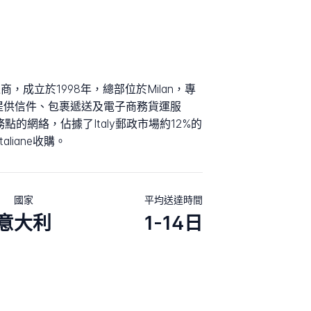
營運商，成立於1998年，總部位於Milan，專
戶提供信件、包裹遞送及電子商務貨運服
務點的網絡，佔據了Italy郵政市場約12%的
aliane收購。
國家
平均送達時間
意大利
1-14日