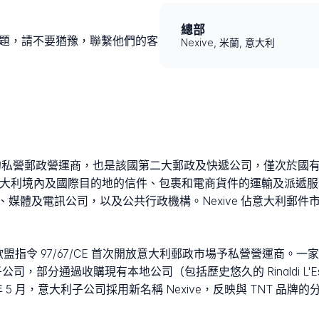
總部
到問題，請不要猶豫，聯繫他們的客
Nexive, 米蘭, 意大利
私營郵政營運商，也是該國第二大郵政及快遞公司，僅次於國有的 Poste 
專門處理意大利境內及國際目的地的信件、包裹和電商貨件的運輸及派遞服
及電訊公司，以及公共行政機構。Nexive 佔意大利郵件市場約 
盟指令 97/67/CE 首次開放意大利郵政市場予私營營運商。一家私
Group 的子公司，部分通過收購現有本地公司（包括歷史悠久的 Rinaldi 
4 年 5 月，意大利子公司採用新名稱 Nexive，反映與 TNT