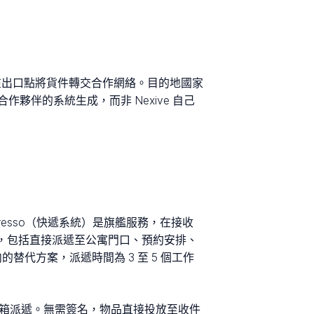
後在出口點將貨件轉交合作網絡。目的地國家
伴的系統生成，而非 Nexive 自己
presso（快遞系統）是旗艦服務，在接收
質功能，包括直接派遞至公寓門口、預約安排、
向的替代方案，派遞時間為 3 至 5 個工作
的物品提供信箱派遞。無需簽名，物品直接投放至收件