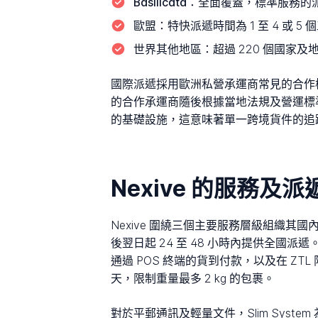
Basilicata：
全面覆蓋，標準服務的派
歐盟：
特快派遞時間為 1 至 4 或 
世界其他地區：
超過 220 個國家及
國際派遞採用歐洲私營承運商常見的合作模
的合作承運商隨後根據當地法規及營運標準
的基礎設施，這意味著單一跨境貨件的追
Nexive 的服務及
Nexive 圍繞三個主要服務層級組織其國
後翌日起 24 至 48 小時內提供全國派
通過 POS 終端的貨到付款，以及在 ZTL
天，限制重量最多 2 kg 的包裹。
對於平郵通訊及輕量文件，Slim System