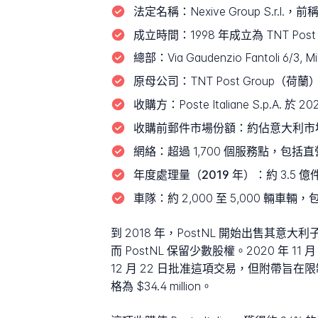
法定名稱：
Nexive Group S.r.l.，前稱 
成立時間：
1998 年成立為 TNT Post
總部：
Via Gaudenzio Fantoli 6/3, Mil
原母公司：
TNT Post Group（荷蘭
收購方：
Poste Italiane S.p.A. 於
收購前郵件市場份額：
約佔意大利市場
網絡：
超過 1,700 個服務點，包
年度處理量（2019 年）：
約 3.5 
車隊：
約 2,000 至 5,000 輛
到 2018 年，PostNL 開始出售其意大利子公
而 PostNL 保留少數股權。2020 年 11 月 
12 月 22 日批准這項交易，但附帶旨在限制
格為 $34.4 million。