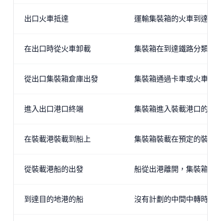
出口火車抵達
運輸集裝箱的火車到達目
在出口時從火車卸載
集裝箱在到達鐵路分類中
從出口集裝箱倉庫出發
集裝箱通過卡車或火車穿
進入出口港口終端
集裝箱進入裝載港口的終
在裝載港裝載到船上
集裝箱裝載在預定的裝載
從裝載港船的出發
船從出港離開，集裝箱在
到達目的地港的船
沒有計劃的中間中轉時，