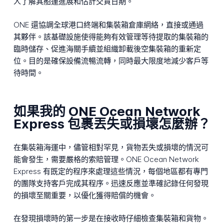
人了解其船運進展和估計交貨日期。
ONE 還協調全球港口終端和集裝箱倉庫網絡，直接或通過
其夥伴。該基礎設施使得能夠有效管理等待提取的集裝箱的
臨時儲存、促進海關手續並組織卸載後空集裝箱的重新定
位。目的是確保設備流暢流轉，同時最大限度地減少客戶等
待時間。
如果我的 ONE Ocean Network
Express 包裹丟失或損壞怎麼辦？
在集裝箱海運中，儘管相對罕見，貨物丟失或損壞的情況可
能會發生，需要嚴格的索賠管理。ONE Ocean Network
Express 有既定的程序來處理這些情況，每個地區都有專門
的團隊支持客戶完成其程序。迅速反應並準確記錄任何發現
的損壞至關重要，以優化獲得賠償的機會。
在發現損壞時的第一步是在接收時仔細檢查集裝箱和貨物。