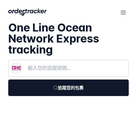
One Line Ocean
Network Express
tracking
追蹤您的包裹