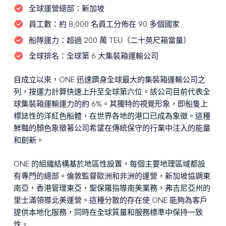
全球運營總部：
新加坡
員工數：
約 8,000 名員工分佈在 90 多個國家
船隊運力：
超過 200 萬 TEU（二十英尺箱當量）
全球排名：
全球第 6 大集裝箱運輸公司
自成立以來，ONE 迅速躋身全球最大的集裝箱運輸公司之
列，按運力計算快速上升至全球第六位。該公司目前代表全
球集裝箱運輸運力的約 6%。其獨特的視覺形象，即船隻上
標誌性的洋紅色船體，在世界各地的港口已成為象徵。這種
鮮豔的顏色象徵著公司希望在傳統保守的行業中注入的能量
和創新。
ONE 的組織結構基於地區性設置，每個主要地理區域都設
有專門的總部。倫敦監督歐洲和非洲的運營，新加坡協調東
南亞，香港管理東亞，聖保羅指導南美業務，弗吉尼亞州的
里士滿領導北美運營。這種分散的存在使 ONE 能夠為客戶
提供本地化服務，同時在全球質量和服務標準中保持一致
性。