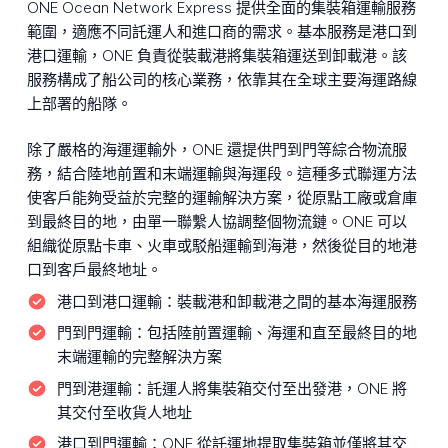
ONE Ocean Network Express 提供全面的集裝箱運輸服務
範圍，適應不同託運人和進口商的需求。基本服務是港口到
港口運輸，ONE 負責從裝載港將集裝箱運送到卸載港。該
服務構成了船公司的核心業務，依靠其在全球主要海運路線
上部署的船隊。
除了嚴格的海運運輸外，ONE 還提供門到門等綜合物流服
務，結合陸地前置和末端運輸與海運段。這種多式聯運方法
使客戶能夠受益於完整的運輸解決方案，從原點工廠或倉庫
到最終目的地，由單一聯繫人協調整個物流鏈。ONE 可以
組織從原點卡車、火車或駁船運輸到海港，然後從目的地港
口到客戶最終地址。
港口到港口運輸：
裝載港和卸載港之間的基本海運服務
門到門運輸：
包括陸前置運輸、海運和直至最終目的地
末端運輸的完整解決方案
門到港運輸：
託運人將集裝箱交付至出發港，ONE 將
其交付至收貨人地址
港口到門運輸：
ONE 從託運地提取集裝箱並僅將其交