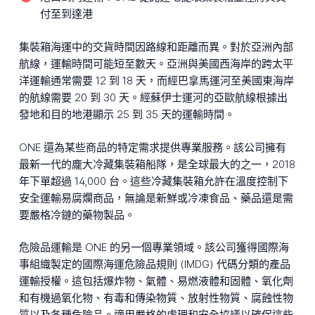
付至到達港
集裝箱海運中的交貨時間因路線和距離而異。對於亞洲內部
航線，運輸時間可能短至數天。亞洲與美國西海岸的跨太平
洋運輸通常需要 12 到 18 天，而經巴拿馬運河至美國東海岸
的航線需要 20 到 30 天。經蘇伊士運河的亞歐航線根據出
發地和目的地港顯示 25 到 35 天的運輸時間。
ONE 還為某些商品的特定需求提供專業服務。該公司擁有
最新一代的龐大冷藏集裝箱船隊，是全球最大的之一，2018
年下單超過 14,000 台。這些冷藏集裝箱允許在溫度控制下
安全運輸易腐爛商品，無論是新鮮或冷凍食品、藥品還是需
要嚴格冷鏈的藥物製品。
危險品運輸是 ONE 的另一個專業領域。該公司獲得國際海
事組織製定的國際海運危險品規則 (IMDG) 代碼分類的產品
運輸授權。這包括爆炸物、氣體、易燃液體和固體、氧化劑
和有機過氧化物、有毒和傳染物質、放射性物質、腐蝕性物
質以及各種危險品。適用嚴格的處理和安全協議以確保這些