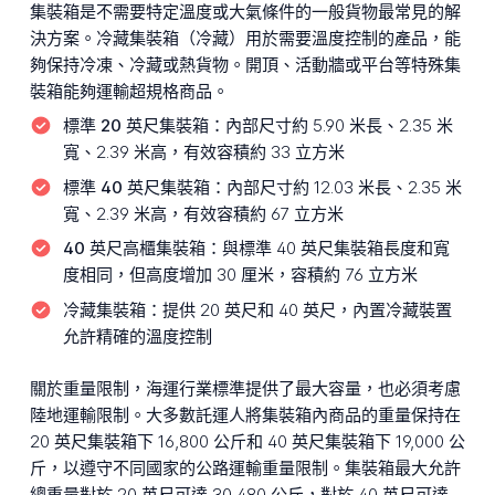
集裝箱是不需要特定溫度或大氣條件的一般貨物最常見的解
決方案。冷藏集裝箱（冷藏）用於需要溫度控制的產品，能
夠保持冷凍、冷藏或熱貨物。開頂、活動牆或平台等特殊集
裝箱能夠運輸超規格商品。
標準 20 英尺集裝箱：
內部尺寸約 5.90 米長、2.35 米
寬、2.39 米高，有效容積約 33 立方米
標準 40 英尺集裝箱：
內部尺寸約 12.03 米長、2.35 米
寬、2.39 米高，有效容積約 67 立方米
40 英尺高櫃集裝箱：
與標準 40 英尺集裝箱長度和寬
度相同，但高度增加 30 厘米，容積約 76 立方米
冷藏集裝箱：
提供 20 英尺和 40 英尺，內置冷藏裝置
允許精確的溫度控制
關於重量限制，海運行業標準提供了最大容量，也必須考慮
陸地運輸限制。大多數託運人將集裝箱內商品的重量保持在
20 英尺集裝箱下 16,800 公斤和 40 英尺集裝箱下 19,000 公
斤，以遵守不同國家的公路運輸重量限制。集裝箱最大允許
總重量對於 20 英尺可達 30,480 公斤，對於 40 英尺可達