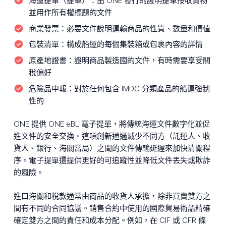
海運提單（提單）：
由 ONE 發行的證明提單接收貨物
並用作所有權標題的文件
商業發票：
必要文件說明運輸商品的性質、數量和價值
包裝清單：
構成船運的每個集裝箱或包裹內容的詳情
原產地證書：
證明商品製造國的文件，有時需要享受關
稅偏好
危險品申報：
對於任何包含 IMDG 分類產品的船運強制
性的
ONE 提供 ONE eBL 電子提單，將傳統海運文件數字化並促
進文件的安全交換。這項創新通過減少不同方（託運人、收
貨人、銀行、海關當局）之間的文件傳輸延遲來加快清關程
序。電子提單還提供更好的可追蹤性並降低文件丟失或欺詐
的風險。
進口海關和稅款通常由商品的收貨人承擔，除非買賣雙方之
間有不同的合同協議。銷售合約中使用的國際貿易術語精確
確定雙方之間的責任和成本分配。例如，在 CIF 或 CFR 條