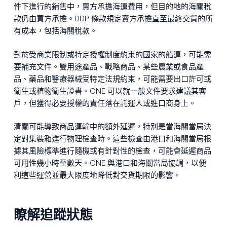
件下進行的銷售中，賣方承擔海運費用，但目的地的海關稅
款仍由買方承擔。DDP 條款規定賣方承擔直至最終交貨的所
有成本，包括海關稅款。
對於受商業限制或特定授權制度約束的國家的船運，可能需
要補充文件。雙用途產品、戰略商品、某些農業或食品產
品、藥品和醫療器械受特定法規約束，可能需要出口許可或
衛生或植物衛生證書。ONE 可以就一般文件要求建議其客
戶，但獲得必要授權的責任落在託運人或進口商身上。
清關可能導致商品運輸中的額外延遲，特別是當海關當局決
定對集裝箱進行物理檢查時。這些檢查由港口和海關當局根
據其風險標準進行隨機或有針對性的檢查，可能會延遲商品
可用性幾小時至數天。ONE 與港口和海關當局協調，以便
利這些運營並最大限度地降低對交貨期限的影響。
瞭解追蹤狀態