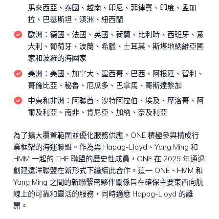
馬來西亞、泰國、越南、印尼、菲律賓、印度、孟加
拉、巴基斯坦、澳洲、紐西蘭
歐洲：
德國、法國、英國、荷蘭、比利時、西班牙、意
大利、葡萄牙、波蘭、希臘、土耳其、斯堪地納維亞國
家和波羅的海國家
美洲：
美國、加拿大、墨西哥、巴西、阿根廷、智利、
哥倫比亞、秘魯、厄瓜多、巴拿馬、哥斯達黎加
中東和非洲：
阿聯酋、沙特阿拉伯、埃及、摩洛哥、阿
爾及利亞、南非、肯尼亞、加納、奈及利亞
為了擴大覆蓋範圍並優化服務供應，ONE 積極參與構成行
業框架的海運聯盟。作為與 Hapag-Lloyd、Yang Ming 和
HMM 一起的 THE 聯盟的歷史性成員，ONE 在 2025 年通過
創建遠洋聯盟在新形式下繼續此合作。這一 ONE、HMM 和
Yang Ming 之間的新聯緊密夥伴關係旨在確保主要東西向航
線上的可靠和靈活的服務，同時適應 Hapag-Lloyd 的離
開。