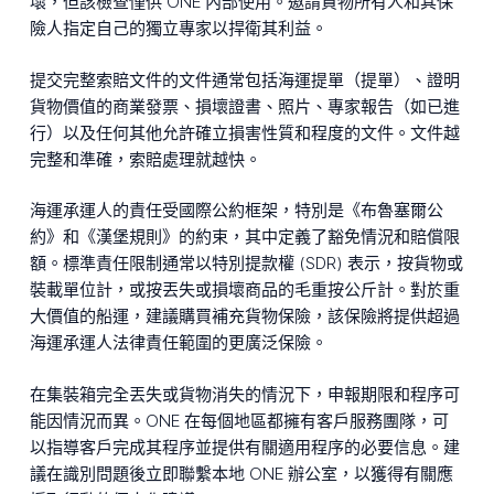
壞，但該檢查僅供 ONE 內部使用。邀請貨物所有人和其保
險人指定自己的獨立專家以捍衛其利益。
提交完整索賠文件的文件通常包括海運提單（提單）、證明
貨物價值的商業發票、損壞證書、照片、專家報告（如已進
行）以及任何其他允許確立損害性質和程度的文件。文件越
完整和準確，索賠處理就越快。
海運承運人的責任受國際公約框架，特別是《布魯塞爾公
約》和《漢堡規則》的約束，其中定義了豁免情況和賠償限
額。標準責任限制通常以特別提款權 (SDR) 表示，按貨物或
裝載單位計，或按丟失或損壞商品的毛重按公斤計。對於重
大價值的船運，建議購買補充貨物保險，該保險將提供超過
海運承運人法律責任範圍的更廣泛保險。
在集裝箱完全丟失或貨物消失的情況下，申報期限和程序可
能因情況而異。ONE 在每個地區都擁有客戶服務團隊，可
以指導客戶完成其程序並提供有關適用程序的必要信息。建
議在識別問題後立即聯繫本地 ONE 辦公室，以獲得有關應