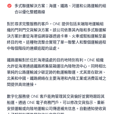
多式聯運解決方案：
海運、鐵路、河運和公路運輸的組
合以優化整體路線
對於尋求完整服務的客戶，ONE 提供包括末端陸地運輸組
織的門到門交貨解決方案。該公司依靠其內陸和多式聯運解
決方案計畫從海港協調容器透過卡車、火車或駁船運輸至最
終目的地。這種物流整合實現了單一聯繫人和整個運輸過程
中每個階段的連續追蹤的益處。
鐵路運輸對於位於海港遠處的目的地特別有利。ONE 組織
允許從海港通過鐵路將集裝箱運往內陸物流中心，同時相比
單純的公路運輸減少碳足跡的軌運輸聯運。尤其是在歐洲、
北美和中國，鐵路網絡在主要海港和內陸工業或消費區域之
間提供高效連接。
數字化服務使 ONE 客戶能夠管理其交貨偏好並實時跟踪其
船運。通過 ONE 電子商務門戶，可以修改交貨指示、重新
安排運輸或向陸地運輸公司傳達補充信息。自動通知使收貨