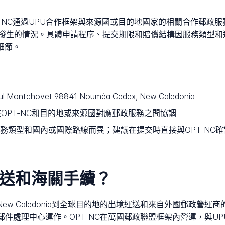
-NC通過UPU合作框架與來源國或目的地國家的相關合作郵政
發生的情況。具體申請程序、提交期限和賠償結構因服務類型和
細節。
Paul Montchovet 98841 Nouméa Cedex, New Caledonia
OPT-NC和目的地或來源國對應郵政服務之間協調
務類型和國內或國際路線而異；建議在提交時直接與OPT-NC確
運送和海關手續？
New Caledonia到全球目的地的出境運送和來自外國郵政營
際郵件處理中心運作。OPT-NC在萬國郵政聯盟框架內營運，與U