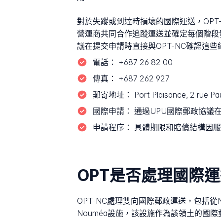
對於失蹤或到達時損壞的國際運送，OPT
營運商共同合作追蹤運送並確定每個階段
議在提交申請時直接與OPT-NC確認這些
電話：
+687 26 82 00
傳真：
+687 262 927
郵寄地址：
Port Plaisance, 2 rue 
國際申請：
通過UPU國際郵政協議在
申請程序：
具體期限和賠償結構因服
OPT是否處理國際
OPT-NC處理雙向國際郵政運送，包括從
Nouméa設施，該設施作為該領土的國