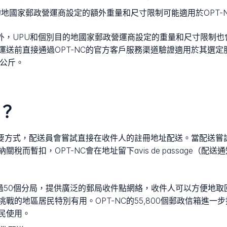
的地國家郵政營運商設定的額外重量和尺寸限制可能適用於OPT-
制外，UPU和個別目的地國家郵政營運商設定的重量和尺寸限制
運送前直接通過OPT-NC的官方客戶服務渠道驗證適用於其選
0公斤。
項？
的主要方式，配送員會嘗試直接在收件人的註冊地址配送。當配送
而暫扣，OPT-NC會在地址留下avis de passage（
各島嶼分佈超過50個分局，提供廣泛的郵局收件點網絡，收件人可以方
戰的地區居民特別有用。OPT-NC的55,800個郵政信箱進
民使用。