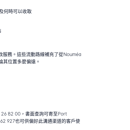
及何時可以收取
點
郵政服務。這些流動路線補充了從Nouméa
無論其位置多麼偏遠。
82 00，書面查詢可寄至Port
熱線+687 262 927也可供偏好此溝通渠道的客戶使