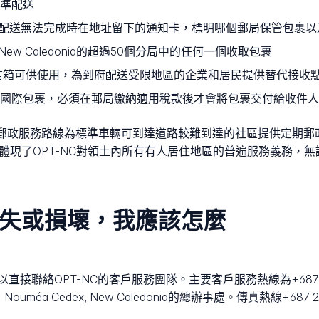
準配送
配送無法完成時在地址留下的通知卡，標明哪個郵局保管包裹以
ew Caledonia的超過50個分局中的任何一個收取包裹
郵政信箱可供使用，為到府配送受限地區的企業和居民提供替代接收
國際包裹，必須在郵局繳納適用稅款後才會將包裹交付給收件人
的45條流動郵政服務路線為標準車輛可到達道路較難到達的社區提供定期
體現了OPT-NC對領土內所有有人居住地區的普遍服務義務，
遺失或損壞，我應該怎麼
聯絡OPT-NC的客戶服務團隊。主要客戶服務熱線為+687 26 
vet 98841 Nouméa Cedex, New Caledonia的總辦事處。傳真