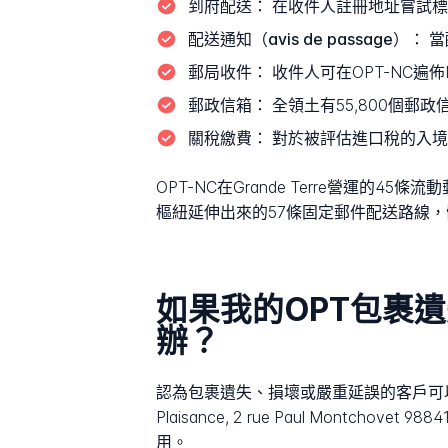
到府配送：
在收件人註冊地址嘗試標
配送通知（avis de passage）：
當
郵局收件：
收件人可在OPT-NC遍佈N
郵政信箱：
全領土有55,800個
關稅繳費：
對於被評估進口稅的入境
OPT-NC在Grande Terre營運
樞紐延伸出來的57條固定郵件配送路線，
如果我的OPT包裹
辦？
認為包裹遺失、損壞或嚴重延誤的客戶可以直接
Plaisance, 2 rue Paul Montcho
用。