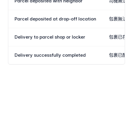
Parcel deposited with neighbor
司機無法直
Parcel deposited at drop-off location
包裹無法配
Delivery to parcel shop or locker
包裹已存放
Delivery successfully completed
包裹已配送