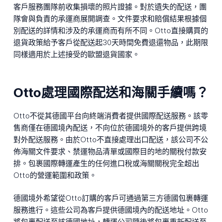
客戶服務團隊前收集損壞的照片證據。對於遺失的配送，團
隊會與負責的承運商展開調查。文件要求和賠償結果根據個
別配送的詳情和涉及的承運商而有所不同。Otto直接購買的
退貨政策給予客戶從配送起30天時間免費退還物品，此期限
同樣適用於上述接受的歐盟退貨國家。
Otto處理國際配送和海關手續嗎？
Otto不從其德國平台向終端消費者提供國際配送服務。該零
售商僅在德國境內配送，不向位於德國境外的客戶提供跨境
對外配送服務。由於Otto不直接處理出口配送，該公司不公
佈海關文件要求、禁運物品清單或國際目的地的關稅付款安
排。包裹國際轉運產生的任何進口稅或海關關稅完全超出
Otto的營運範圍和政策。
德國境外希望從Otto訂購的客戶可通過第三方德國包裹轉運
服務進行。這些公司為客戶提供德國境內的配送地址。Otto
將包裹配送至該德國地址，轉運公司隨後將包裹重新配送至