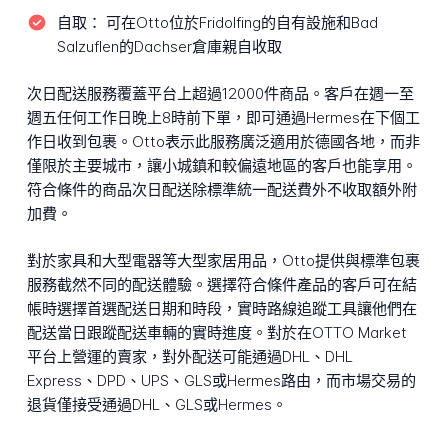
自取：
可在Otto位於Fridolfing的自有設施和Bad
Salzuflen的Dachser倉庫親自收取
次日配送服務覆蓋平台上超過12000件商品。客戶在週一至
週五任何工作日晚上8時前下單，即可通過Hermes在下個工
作日收到包裹。Otto表示此服務廣泛適用於德國各地，而非
僅限於主要城市，讓小城鎮和較偏遠地區的客戶也能享用。
符合條件的商品次日配送除標準統一配送費外不收取額外附
加費。
對於家具和大型電器等大型家居用品，Otto提供與標準包裹
服務截然不同的配送體驗。選擇符合條件產品的客戶可在結
帳時選擇首選配送日期和時段，實時路線追蹤工具讓他們在
配送當日跟蹤配送車輛的實時進度。對於在OTTO Market
平台上營運的賣家，對外配送可能通過DHL、DHL
Express、DPD、UPS、GLS或Hermes路由，而市場交易的
退貨僅接受通過DHL、GLS或Hermes。