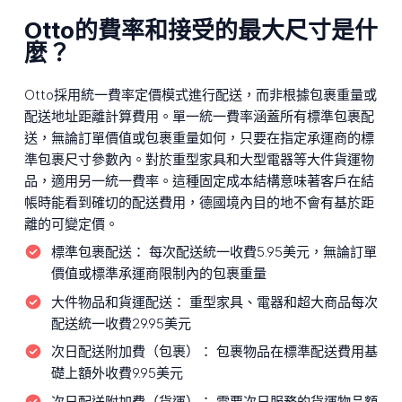
Otto的費率和接受的最大尺寸是什
麼？
Otto採用統一費率定價模式進行配送，而非根據包裹重量或
配送地址距離計算費用。單一統一費率涵蓋所有標準包裹配
送，無論訂單價值或包裹重量如何，只要在指定承運商的標
準包裹尺寸參數內。對於重型家具和大型電器等大件貨運物
品，適用另一統一費率。這種固定成本結構意味著客戶在結
帳時能看到確切的配送費用，德國境內目的地不會有基於距
離的可變定價。
標準包裹配送：
每次配送統一收費5.95美元，無論訂單
價值或標準承運商限制內的包裹重量
大件物品和貨運配送：
重型家具、電器和超大商品每次
配送統一收費29.95美元
次日配送附加費（包裹）：
包裹物品在標準配送費用基
礎上額外收費9.95美元
次日配送附加費（貨運）：
需要次日服務的貨運物品額