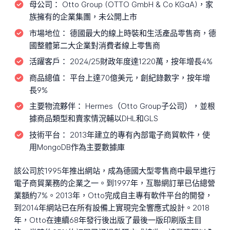
母公司：
Otto Group (OTTO GmbH & Co KGaA)，家
族擁有的企業集團，未公開上市
市場地位：
德國最大的線上時裝和生活產品零售商，德
國整體第二大企業對消費者線上零售商
活躍客戶：
2024/25財政年度達1220萬，按年增長4%
商品總值：
平台上達70億美元，創紀錄數字，按年增
長9%
主要物流夥伴：
Hermes（Otto Group子公司），並根
據商品類型和賣家情況輔以DHL和GLS
技術平台：
2013年建立的專有內部電子商貿軟件，使
用MongoDB作為主要數據庫
該公司於1995年推出網站，成為德國大型零售商中最早進行
電子商貿業務的企業之一。到1997年，互聯網訂單已佔總營
業額約7%。2013年，Otto完成自主專有軟件平台的開發，
到2014年網站已在所有設備上實現完全響應式設計。2018
年，Otto在連續68年發行後出版了最後一版印刷版主目