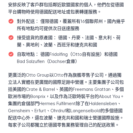
安排反映了客戶群包括鄰近歐盟國家的個人，他們在從德國
平台購物時使用德國配送地址或包裹轉運服務。
對外配送：
僅限德國，覆蓋所有16個聯邦州，國內幾乎
所有地點均可提供次日送達服務
接受退貨的原產國：
德國、丹麥、法國、意大利、荷
蘭、奧地利、波蘭、西班牙和捷克共和國
自取地點：
德國Fridolfing（Otto自有設施）和德國
Bad Salzuflen（Dachser倉庫）
更廣泛的Otto Group以Otto作為旗艦零售子公司，通過獨
立法人實體在更廣闊的國際足跡中營運。主要集團子公司包
括美國的Crate & Barrel、英國的Freemans Grattan、多個
歐洲市場的Bonprix，以及作為泛歐時裝平台的About You。
集團的倉儲部門Hermes Fulfilment除了在Haldensleben、
Gernsheim、Erfurt、Ohrdruf和Langenselbold的多個德國
配送中心外，還在波蘭、捷克共和國和瑞士營運國際設施。
每家子公司都獨立於德國零售業務管理自己的配送政策。