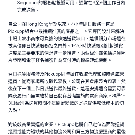
Singapore的服務點投遞可用，通常在3至6個工作日內
完成送貨。
自公司在Hong Kong早期以來，4小時即日服務一直是
Pickupp組合中最持續推廣的產品之一。它專門設計來解決
市場上較小商家可負擔的快速送貨缺口，這個細分市場過往
被高價即日快遞服務拒之門外。1-2小時快遞級別針對送貨
速度是主要要求的情況進一步推進，兩個級別都包括送貨照
片證明和電子簽名捕獲作為交付時的標準確認機制。
翌日送貨服務涉及Pickupp同時擔任收取代理和臨時倉庫營
運商。從商家場所收取包裹後，公司在其倉庫整合包裹，然
後在下一個工作日派送作最終送貨。這種安排適合需要可靠
隔夜履行而無需維持自己儲存基礎設施的電商商家。標準1-
3日級別為送貨時間不是關鍵變數的寄送提供較低成本的切
入點。
對於較高量營運的企業，Pickupp也將自己定位為面臨送貨
瓶頸或能力短缺的其他物流公司和第三方物流營運商的最後