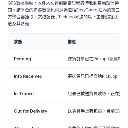
GPS數據驅動，收件人在達到關鍵里程碑時收到自動短信通
知。該平台的追蹤數據也可透過包括EasyParcel在內的第三
方聚合器獲取。文檔記錄了Pickupp寄送的以下主要追蹤狀
態及其含義。
狀態
描述
Pending
送貨訂單已在Pickupp系
Info Received
寄送資訊已提交給Pickup
In Transit
包裹已被送貨員收取，正在送貨
Out for Delivery
送貨員手上有包裹，目前正前往