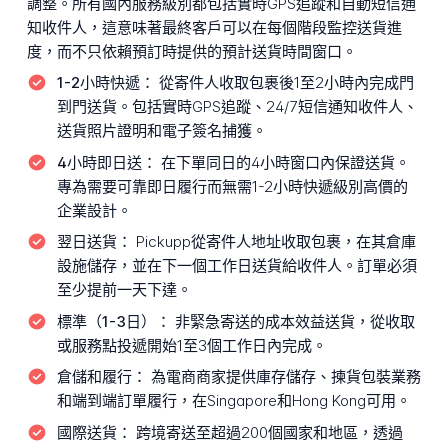
調整。所有國內服務級別都包括實時GPS追蹤和自動短信通
知收件人，這意味著最終客戶可以在每個階段監控送貨進
度，而不只依賴預訂時提供的預計送貨時間窗口。
1-2小時快遞：
從寄件人收取包裹後1至2小時內完成門
到門送貨。包括實時GPS追蹤、24/7短信通知收件人、
送貨照片證明和電子簽名捕獲。
4小時即日送：
在下單同日的4小時窗口內保證送貨。
專為需要可靠即日履行而無需1-2小時快遞級別高價的
企業設計。
翌日送貨：
Pickupp從寄件人地址收取包裹，在其倉庫
設施儲存，並在下一個工作日送貨給收件人。訂單必須
至少提前一天下達。
標準（1-3日）：
非緊急寄送的成本效益送貨，從收取
或服務點投遞開始1至3個工作日內完成。
倉儲和履行：
為電商商家提供庫存儲存、揀貨包裝業務
和端到端訂單履行，在Singapore和Hong Kong可用。
國際送貨：
跨境寄送至超過200個國家和地區，透過