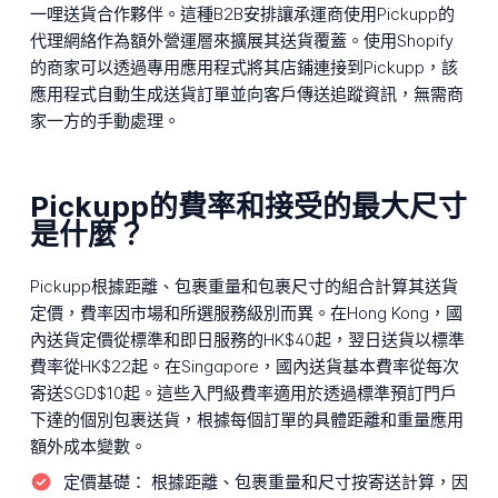
一哩送貨合作夥伴。這種B2B安排讓承運商使用Pickupp的
代理網絡作為額外營運層來擴展其送貨覆蓋。使用Shopify
的商家可以透過專用應用程式將其店鋪連接到Pickupp，該
應用程式自動生成送貨訂單並向客戶傳送追蹤資訊，無需商
家一方的手動處理。
Pickupp的費率和接受的最大尺寸
是什麼？
Pickupp根據距離、包裹重量和包裹尺寸的組合計算其送貨
定價，費率因市場和所選服務級別而異。在Hong Kong，國
內送貨定價從標準和即日服務的HK$40起，翌日送貨以標準
費率從HK$22起。在Singapore，國內送貨基本費率從每次
寄送SGD$10起。這些入門級費率適用於透過標準預訂門戶
下達的個別包裹送貨，根據每個訂單的具體距離和重量應用
額外成本變數。
定價基礎：
根據距離、包裹重量和尺寸按寄送計算，因