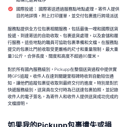
國際投遞：
國際寄送透過服務點地點處理，寄件人提供
目的地詳情，附上打印運單，並交付包裹進行跨境派送
服務點提供全方位包裹相關服務，包括最後一哩和國際送貨
投遞、到達寄送的自助收取、包裹退貨處理，以及倉儲和履
行服務。這些地點的職員可協助包裹準備和文檔。在服務點
提交的包裹比門前收取受更嚴格的尺寸和重量限制，最大重
量3公斤，合併長度、闊度和高度不超過80厘米。
對於所有國內服務級別，Pickupp在整個送貨過程中提供實
時GPS追蹤。收件人在達到關鍵里程碑時收到自動短信通
知，讓他們追蹤包裹從收取到最終交付的進度。特別是對於
快遞服務級別，送貨員在交付時為已送達包裹拍照，並記錄
收件人的電子簽名，為寄件人和收件人提供送貨成功完成的
文檔證明。
如果我的Pickupp包裹遺失或損