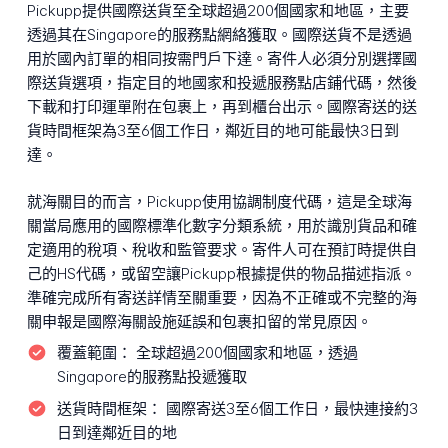
Pickupp提供國際送貨至全球超過200個國家和地區，主要
透過其在Singapore的服務點網絡獲取。國際送貨不是透過
用於國內訂單的相同按需門戶下達。寄件人必須分別選擇國
際送貨選項，指定目的地國家和投遞服務點店鋪代碼，然後
下載和打印運單附在包裹上，再到櫃台出示。國際寄送的送
貨時間框架為3至6個工作日，鄰近目的地可能最快3日到
達。
就海關目的而言，Pickupp使用協調制度代碼，這是全球海
關當局應用的國際標準化數字分類系統，用於識別貨品和確
定適用的稅項、稅收和監管要求。寄件人可在預訂時提供自
己的HS代碼，或留空讓Pickupp根據提供的物品描述指派。
準確完成所有寄送詳情至關重要，因為不正確或不完整的海
關申報是國際海關設施延誤和包裹扣留的常見原因。
覆蓋範圍：
全球超過200個國家和地區，透過
Singapore的服務點投遞獲取
送貨時間框架：
國際寄送3至6個工作日，最快連接約3
日到達鄰近目的地