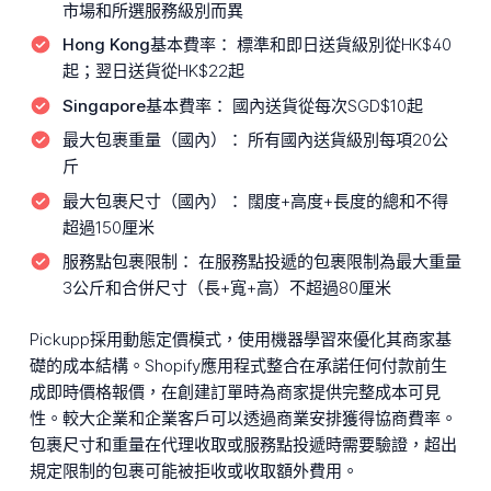
市場和所選服務級別而異
Hong Kong基本費率：
標準和即日送貨級別從HK$40
起；翌日送貨從HK$22起
Singapore基本費率：
國內送貨從每次SGD$10起
最大包裹重量（國內）：
所有國內送貨級別每項20公
斤
最大包裹尺寸（國內）：
闊度+高度+長度的總和不得
超過150厘米
服務點包裹限制：
在服務點投遞的包裹限制為最大重量
3公斤和合併尺寸（長+寬+高）不超過80厘米
Pickupp採用動態定價模式，使用機器學習來優化其商家基
礎的成本結構。Shopify應用程式整合在承諾任何付款前生
成即時價格報價，在創建訂單時為商家提供完整成本可見
性。較大企業和企業客戶可以透過商業安排獲得協商費率。
包裹尺寸和重量在代理收取或服務點投遞時需要驗證，超出
規定限制的包裹可能被拒收或收取額外費用。