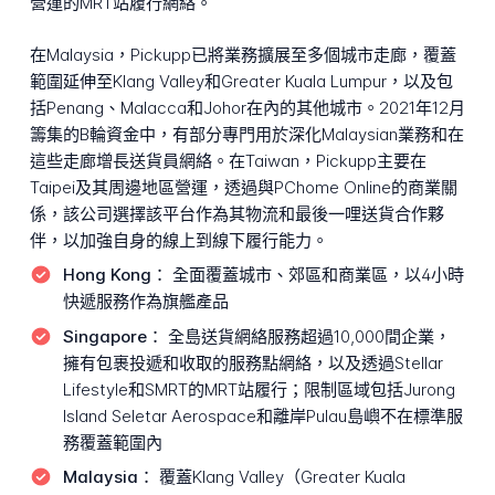
營運的MRT站履行網絡。
在Malaysia，Pickupp已將業務擴展至多個城市走廊，覆蓋
範圍延伸至Klang Valley和Greater Kuala Lumpur，以及包
括Penang、Malacca和Johor在內的其他城市。2021年12月
籌集的B輪資金中，有部分專門用於深化Malaysian業務和在
這些走廊增長送貨員網絡。在Taiwan，Pickupp主要在
Taipei及其周邊地區營運，透過與PChome Online的商業關
係，該公司選擇該平台作為其物流和最後一哩送貨合作夥
伴，以加強自身的線上到線下履行能力。
Hong Kong：
全面覆蓋城市、郊區和商業區，以4小時
快遞服務作為旗艦產品
Singapore：
全島送貨網絡服務超過10,000間企業，
擁有包裹投遞和收取的服務點網絡，以及透過Stellar
Lifestyle和SMRT的MRT站履行；限制區域包括Jurong
Island Seletar Aerospace和離岸Pulau島嶼不在標準服
務覆蓋範圍內
Malaysia：
覆蓋Klang Valley（Greater Kuala