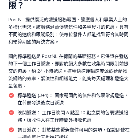
限？
PostNL 提供廣泛的遞送服務範圍，適應個人和專業人士的
多樣化需求。該服務涵蓋傳統信件和各種尺寸的包裹，具有
不同的速度和跟蹤級別，使每位發件人都能找到符合其時間
和預算期望的解決方案。
國內標準遞送是 PostNL 在荷蘭的基礎服務。它保證在發送
的下一個工作日遞送，即對於絕大多數在收集時間限制前提
交的包裹，約 24 小時遞送。這種快速運輸速度源於荷蘭物
流網絡的效率、緊湊性和組織能力，能夠每天處理和遞送大
量包裹。
標準遞送 (J+1)：
國家範圍內的信件和包裹常規遞送，
在荷蘭發送後次日遞送
晚間遞送：
工作日晚間 6 點至 10 點之間的包裹遞送服
務，讓收件人在工作時間外接收包裹
週日遞送：
對於某些緊急郵件可用的選項，保證即使在
一週的第七天也進行遞送