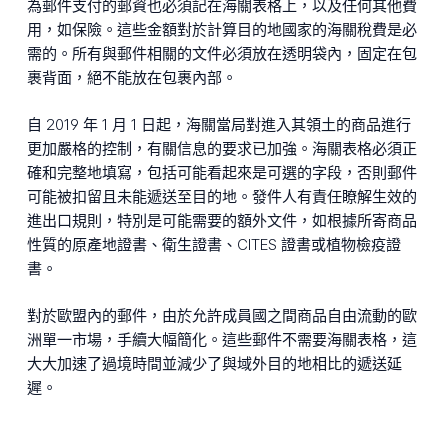
為郵件支付的郵資也必須記在海關表格上，以及任何其他費
用，如保險。這些金額對於計算目的地國家的海關稅費是必
需的。所有與郵件相關的文件必須放在透明袋內，固定在包
裹背面，絕不能放在包裹內部。
自 2019 年 1 月 1 日起，海關當局對進入其領土的商品進行
更加嚴格的控制，有關信息的要求已加強。海關表格必須正
確和完整地填寫，包括可能看起來是可選的字段，否則郵件
可能被扣留且未能遞送至目的地。發件人有責任瞭解生效的
進出口規則，特別是可能需要的額外文件，如根據所寄商品
性質的原產地證書、衛生證書、CITES 證書或植物檢疫證
書。
對於歐盟內的郵件，由於允許成員國之間商品自由流動的歐
洲單一市場，手續大幅簡化。這些郵件不需要海關表格，這
大大加速了過境時間並減少了與域外目的地相比的遞送延
遲。