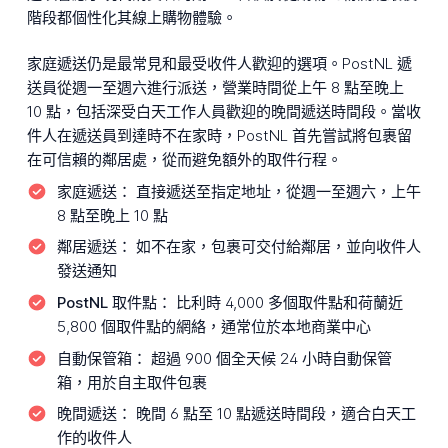
階段都個性化其線上購物體驗。
家庭遞送仍是最常見和最受收件人歡迎的選項。PostNL 遞
送員從週一至週六進行派送，營業時間從上午 8 點至晚上
10 點，包括深受白天工作人員歡迎的晚間遞送時間段。當收
件人在遞送員到達時不在家時，PostNL 首先嘗試將包裹留
在可信賴的鄰居處，從而避免額外的取件行程。
家庭遞送：
直接遞送至指定地址，從週一至週六，上午
8 點至晚上 10 點
鄰居遞送：
如不在家，包裹可交付給鄰居，並向收件人
發送通知
PostNL 取件點：
比利時 4,000 多個取件點和荷蘭近
5,800 個取件點的網絡，通常位於本地商業中心
自動保管箱：
超過 900 個全天候 24 小時自動保管
箱，用於自主取件包裹
晚間遞送：
晚間 6 點至 10 點遞送時間段，適合白天工
作的收件人