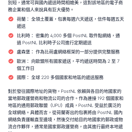
別短，通常可與國內遞送時間相媲美，這對該地區的電子商
務企業和個人來說具有巨大優勢。
荷蘭：
全領土覆蓋，包裹每週六天遞送，信件每週五天
遞送
比利時：
密集的 4,000 多個 PostNL 取件點網絡，通
過 PostNL 比利時子公司進行定期遞送
盧森堡：
作為比荷盧網絡框架的一部分提供完整服務
歐洲：
向歐盟所有國家遞送，平均遞送時間為 2 至 7
個工作日
國際：
全球 220 多個國家和地區的遞送服務
對於發往國際地址的貨物，PostNL 依賴與各目的地國家的
當地郵政運營商和物流公司的合作。作為連接 192 個國家和
地區的通用郵政聯盟（UPU）成員，PostNL 受益於廣泛的
全球網絡。具體而言，從荷蘭寄出的包裹將由 PostNL 國內
網絡負責運輸直至邊境，然後交付給目的地國家的郵政或物
流合作夥伴，通常是國家郵政運營商，由其進行最終本地遞