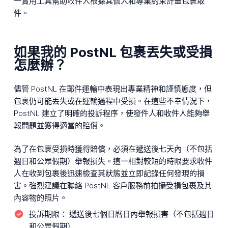
一實用工具幫助收件人根據其個人和專業約束計畫包裹取
件。
如果我的 PostNL 包裹丟失或受損
怎麼辦？
儘管 PostNL 在郵件運輸中表現出專業精神和謹慎態度，但
包裹仍可能丟失或在運輸過程中受損。在這些不幸情況下，
PostNL 建立了明確的投訴程序，使發件人和收件人能夠舉
報問題並獲得適當的賠償。
為了在包裹受損時獲得賠償，必須在遞送後七天內（不包括
週日和公眾假期）舉報損失。這一相對較短的時限要求收件
人在收到包裹後迅速檢查其狀態並立即記錄任何發現的損
害。強烈建議在聯絡 PostNL 客戶服務前拍攝受損包裹及其
內容物的照片。
投訴期限：
遞送後七個日曆日內舉報損害（不包括週日
和公眾假期）