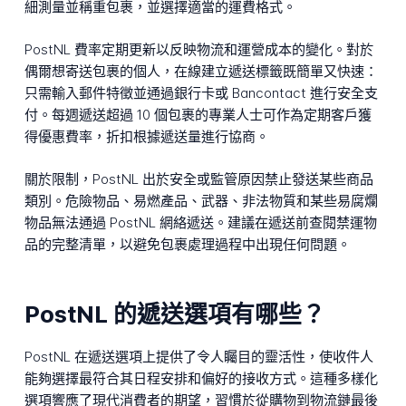
細測量並稱重包裹，並選擇適當的運費格式。
PostNL 費率定期更新以反映物流和運營成本的變化。對於
偶爾想寄送包裹的個人，在線建立遞送標籤既簡單又快速：
只需輸入郵件特徵並通過銀行卡或 Bancontact 進行安全支
付。每週遞送超過 10 個包裹的專業人士可作為定期客戶獲
得優惠費率，折扣根據遞送量進行協商。
關於限制，PostNL 出於安全或監管原因禁止發送某些商品
類別。危險物品、易燃產品、武器、非法物質和某些易腐爛
物品無法通過 PostNL 網絡遞送。建議在遞送前查閱禁運物
品的完整清單，以避免包裹處理過程中出現任何問題。
PostNL 的遞送選項有哪些？
PostNL 在遞送選項上提供了令人矚目的靈活性，使收件人
能夠選擇最符合其日程安排和偏好的接收方式。這種多樣化
選項響應了現代消費者的期望，習慣於從購物到物流鏈最後