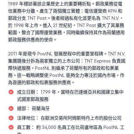
1989 年標誌著該企業歷史上的重要轉折點。郵政業務從電
信業務中分離，產生了兩個獨立實體：電信運營商 KPN 和
郵政分支 TNT Post。後者經過私有化並更名為 TNT N.V.，
於 1998 年上市。進入 21 世紀初，TNT Post 擴大了其業務
範圍，整合了國際運營業務，同時繼續保持其作為荷蘭通用
郵政服務供應商的使命。
2011 年是現今 PostNL 發展歷程中的重要里程碑。TNT N.V.
集團隨後分拆為兩家獨立的上市公司：TNT Express 負責國
際快遞服務，PostNL 則繼承了荷蘭所有的郵政和包裹業
務。這一戰略調整使 PostNL 能夠全力專注於國內市場，作
為首選的郵政和包裹服務供應商。
成立日期：
1799 年，當時在巴達維亞共和國建立集中
式國家郵政服務
總部：
荷蘭海牙
法律地位：
在歐洲交易所阿姆斯特丹上市的股份公司
員工數：
約 34,000 名員工在比荷盧地區為 PostNL 工