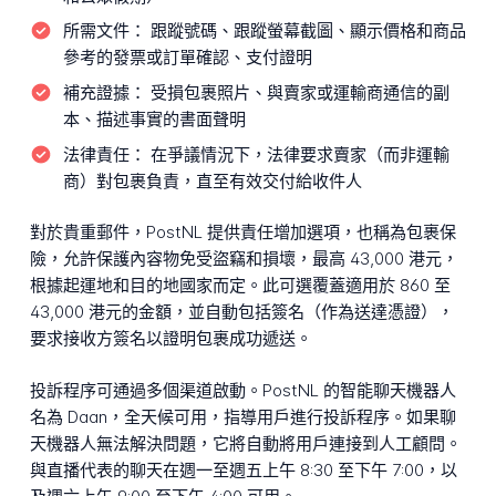
所需文件：
跟蹤號碼、跟蹤螢幕截圖、顯示價格和商品
參考的發票或訂單確認、支付證明
補充證據：
受損包裹照片、與賣家或運輸商通信的副
本、描述事實的書面聲明
法律責任：
在爭議情況下，法律要求賣家（而非運輸
商）對包裹負責，直至有效交付給收件人
對於貴重郵件，PostNL 提供責任增加選項，也稱為包裹保
險，允許保護內容物免受盜竊和損壞，最高 43,000 港元，
根據起運地和目的地國家而定。此可選覆蓋適用於 860 至
43,000 港元的金額，並自動包括簽名（作為送達憑證），
要求接收方簽名以證明包裹成功遞送。
投訴程序可通過多個渠道啟動。PostNL 的智能聊天機器人
名為 Daan，全天候可用，指導用戶進行投訴程序。如果聊
天機器人無法解決問題，它將自動將用戶連接到人工顧問。
與直播代表的聊天在週一至週五上午 8:30 至下午 7:00，以