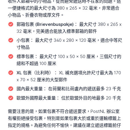
收件人郵箱中的小物品，從而避免遞送時不在家的問題。這
一便捷格式的最大尺寸為 380 x 265 x 32 毫米，非常適合
小物品、折疊衣物或厚文件。
郵箱包裹 (Brievenbuspakje)：
最大尺寸 380 x 265 x
32 毫米，完美適合能放入標準郵箱的郵件
小包裹：
最大尺寸 340 x 280 x 120 毫米，適合中等尺
寸物品
標準包裹：
最大尺寸 100 x 50 x 50 厘米，三個尺寸的
總和不超過 100 厘米
XL 包裹（比利時）：
XL 補充選項允許尺寸最大為 170
x 70 x 52 厘米的大型郵件
國內最大重量：
在荷蘭和比荷盧內的遞送最多 23 千克
歐盟外國際最大重量：
位於歐盟外目的地最多 20 千克
需要注意的是，如果包裹不符合遞送要求，PostNL 辦公室
有權拒絕接受包裹，特別是如果包裹大於或重於運輸標籤上
指定的規格。為避免任何不愉快，建議在建立遞送標籤前仔