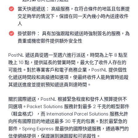
當天快遞遞送：
高級服務，在符合條件的地區且包裹提
交足夠早的情況下，保證在同一天內幾小時內送達收件
人
掛號郵件：
具有加強跟蹤和遞送時強制簽名的服務，為
貴重或機密郵件提供額外安全性
PostNL 遞送員從週一至週六進行派送，時間為上午 8 點至
晚上 10 點，提供延長的營業時間，最大化了收件人存在的
可能性。對於專業客戶和電子商務企業，PostNL 提供個性
化遞送時間段和高級通知選項，使最終收件人能夠實時追蹤
其遞送進度並提前預知遞送員到達時間。
關於國際遞送，PostNL 根據緊急程度和發件人預算提供不
同選項。Packet Solutions 服務針對最多 2 千克的輕型郵件
（鞋盒格式），而 International Parcel Solutions 服務允許
向所有國際目的地遞送最多 30 千克的包裹。對於最緊急的
郵件，Spring Express 是最快的國際快遞服務，通過專門的
信使網絡提供，保證端到端跟蹤和可追蹤性。