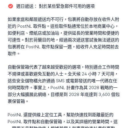
週日遞送：
對於某些緊急郵件可用的選項
如果家庭和鄰居遞送均不可行，包裹將自動存放在收件人附
近的 PostNL 取件點。這些取件點通常位於本地商業中心，
如便利店、煙紙店或加油站，提供延長的營業時間和便捷的
可達性。對於荷蘭目的地，經過兩次遞送嘗試後無法遞送的
包裹將在 PostNL 取件點保留一週，給收件人充足時間前去
取件。
自動保管箱代表了越來越受歡迎的選項，特別適合工作時間
不規律或喜歡避免互動的人士。全天候 24 小時 7 天可用，
這些安全儲物櫃允許通過 SMS 或電郵發送的唯一代碼在任
何時間取件。事實上，PostNL 計畫作為其 2028 戰略的一
部分大幅擴展此網絡，目標是到 2028 年底達到 3,600 個包
裹保管箱。
PostNL 還提供線上定位工具，幫助快速找到距離最近的
PostNL 取件點和自動保管箱，以及其詳細的營業時間。這