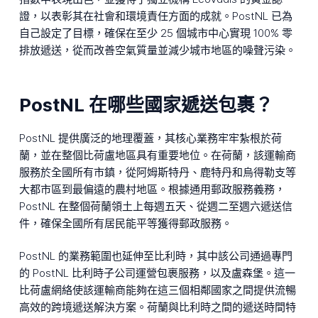
證，以表彰其在社會和環境責任方面的成就。PostNL 已為
自己設定了目標，確保在至少 25 個城市中心實現 100% 零
排放遞送，從而改善空氣質量並減少城市地區的噪聲污染。
PostNL 在哪些國家遞送包裹？
PostNL 提供廣泛的地理覆蓋，其核心業務牢牢紮根於荷
蘭，並在整個比荷盧地區具有重要地位。在荷蘭，該運輸商
服務於全國所有市鎮，從阿姆斯特丹、鹿特丹和烏得勒支等
大都市區到最偏遠的農村地區。根據通用郵政服務義務，
PostNL 在整個荷蘭領土上每週五天、從週二至週六遞送信
件，確保全國所有居民能平等獲得郵政服務。
PostNL 的業務範圍也延伸至比利時，其中該公司通過專門
的 PostNL 比利時子公司運營包裹服務，以及盧森堡。這一
比荷盧網絡使該運輸商能夠在這三個相鄰國家之間提供流暢
高效的跨境遞送解決方案。荷蘭與比利時之間的遞送時間特