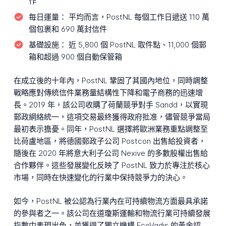
作
每日運量：
平均而言，PostNL 每個工作日遞送 110 萬
個包裹和 690 萬封信件
基礎設施：
近 5,800 個 PostNL 取件點、11,000 個郵
箱和超過 900 個自動保管箱
在成立後的十年內，PostNL 鞏固了其國內地位，同時調整
戰略應對傳統信件業務量結構性下降和電子商務的迅速增
長。2019 年，該公司收購了荷蘭競爭對手 Sandd，以實現
郵政網絡統一，這項交易最終獲得政府批准，儘管競爭當局
最初表示擔憂。同年，PostNL 選擇將歐洲業務重點調整至
比荷盧地區，將德國郵政子公司 Postcon 出售給投資者，
隨後在 2020 年將意大利子公司 Nexive 的多數股權出售給
合作夥伴。這些發展變化反映了 PostNL 致力於專注於核心
市場，同時在快速變化的行業中保持競爭力的決心。
如今，PostNL 被公認為行業內在可持續物流方面最具承諾
的參與者之一。該公司在道瓊斯運輸和物流行業可持續發展
指數中表現出色，並獲得了獨立機構 EcoVadis 的黃金認