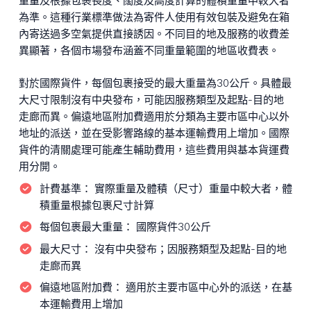
重量及根據包裹長度、闊度及高度計算的體積重量中較大者
為準。這種行業標準做法為寄件人使用有效包裝及避免在箱
內寄送過多空氣提供直接誘因。不同目的地及服務的收費差
異顯著，各個市場發布涵蓋不同重量範圍的地區收費表。
對於國際貨件，每個包裹接受的最大重量為30公斤。具體最
大尺寸限制沒有中央發布，可能因服務類型及起點-目的地
走廊而異。偏遠地區附加費適用於分類為主要市區中心以外
地址的派送，並在受影響路線的基本運輸費用上增加。國際
貨件的清關處理可能產生輔助費用，這些費用與基本貨運費
用分開。
計費基準：
實際重量及體積（尺寸）重量中較大者，體
積重量根據包裹尺寸計算
每個包裹最大重量：
國際貨件30公斤
最大尺寸：
沒有中央發布；因服務類型及起點-目的地
走廊而異
偏遠地區附加費：
適用於主要市區中心外的派送，在基
本運輸費用上增加