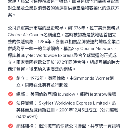
營運，該公司積極推廣這一特點，認為這讓他們能夠為企業
對企業及企業對消費者的貨運提供更靈活和客製化的派送方
案。
公司進軍美洲市場的歷史較早。到1976年，拉丁美洲業務以
Choice Air Courier名稱建立，當時被認為是該地區首個完
整的快遞網絡。1984年，各個以相關品牌營運的地區企業合
併成為單一統一的全球網絡，稱為Sky Courier Network，
標誌着SkyNet Worldwide Express整合全球營運的正式成
立。兩家美國速遞公司於1972年同時合併，組成互補的跨大
西洋營運，後來納入更廣泛的網絡。
創立：
1972年，英國倫敦，由Simmonds Warner創
立，同時在北美有並行起源
總部：
英國倫敦西部Hounslow，鄰近Heathrow機場
法律實體：
SkyNet Worldwide Express Limited，於
英格蘭及威爾斯註冊，2001年12月5日成立（公司編號
04334961）
網絡結構：
個別擁有的快遞公司聯盟，共享統一資訊科