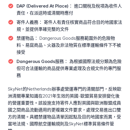
DAP (Delivered At Place)：
進口關稅及稅項為收件人
責任，在派送時或清關時應付
寄件人義務：
寄件人有責任核實商品符合目的地國家法
規，並提供準確完整的文件
禁運物品：
Dangerous Goods服務範圍外的危險物
料、易腐商品、火器及非法物質在標準運輸條件下不被
接受
Dangerous Goods服務：
為根據國際法規分類為危險
但可合法運輸的商品提供專業處理及合規文件的專門服
務
SkyNet的Netherlands辦事處營運專門的清關部門，反映歐
洲清關專業知識在2021年生效的英國-歐盟貿易安排變化後
的營運重要性。該設施支持寄件人應對英國與歐洲聯盟成員
國之間商品流動適用的更複雜文件要求，處理交易進出口雙
方的清關。具體禁運物品清單因起點及目的地國家而異，受
當地法規、國際航空運輸規則及SkyNet標準貿易條件管