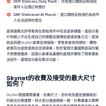
DDP (Delivery Duty Paid)：
所有進口關稅及稅項由
寄件人在預訂時預付
DAP (Delivered At Place)：
進口關稅及稅項仍為收件
人在派送時的責任
退貨服務允許零售商在原始貨件中包含退貨標籤，或指引客
戶到網上平台生成自己的標籤並選擇投遞或收集方式。退貨
商品到達SkyNet倉庫並掃描後，零售商會收到通知，購物
者便符合退款或商店信貸資格。對於管理大量國際退貨的電
子商務營運商，這個以倉庫為基礎的處理步驟除了簡單重新
派送外，還增加分級及整合功能。
Skynet的收費及接受的最大尺寸
如何？
SkyNet根據實際重量、包裹尺寸、目的地及選定服務級別
的組合計算運費。與大部分速遞網絡一樣，計費重量以實際