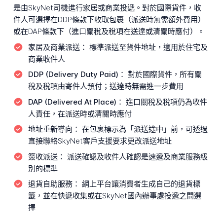
是由SkyNet司機進行家居或商業投遞。對於國際貨件，收
件人可選擇在DDP條款下收取包裹（派送時無需額外費用）
或在DAP條款下（進口關稅及稅項在送達或清關時應付）。
家居及商業派送：
標準派送至貨件地址，適用於住宅及
商業收件人
DDP (Delivery Duty Paid)：
對於國際貨件，所有關
稅及稅項由寄件人預付；送達時無需進一步費用
DAP (Delivered At Place)：
進口關稅及稅項仍為收件
人責任，在派送時或清關時應付
地址重新導向：
在包裹標示為「派送途中」前，可透過
直接聯絡SkyNet客戶支援要求更改派送地址
簽收派送：
派送確認及收件人確認是速遞及商業服務級
別的標準
退貨自助服務：
網上平台讓消費者生成自己的退貨標
籤，並在快遞收集或在SkyNet國內辦事處投遞之間選
擇