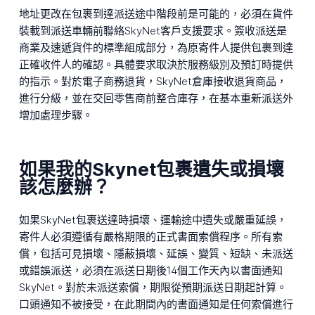
地址更改在包裹到達派送途中階段前是可能的，必須在貨件
裝載到派送車輛前聯絡SkyNet客戶支援要求。簽收派送是
商業及速遞貨件的標準組成部分，為原寄件人提供包裹到達
正確收件人的確認。具體要求取決於服務級別及預訂時提供
的指示。對於電子商務退貨，SkyNet倉庫接收退貨商品，
進行分級，並在交回零售商前整合庫存，在基本重新派送外
增加處理步驟。
如果我的Skynet包裹遺失或損壞
該怎麼辦？
如果SkyNet包裹送達時損壞、運輸途中遺失或嚴重延誤，
寄件人必須遵循有嚴格期限的正式書面索償程序。所有索
償，包括可見損壞、隱蔽損壞、延誤、變質、短缺、未派送
或錯誤派送，必須在派送日期後14個工作天內以書面通知
SkyNet。對於未派送索償，期限從預期派送日期起計算。
口頭通知不被接受，在此期間內的書面通知是任何索償進行