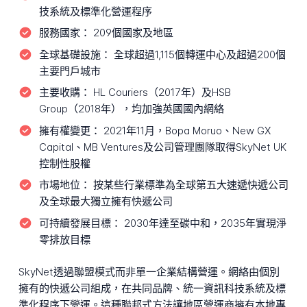
技系統及標準化營運程序
服務國家：
209個國家及地區
全球基礎設施：
全球超過1,115個轉運中心及超過200個
主要門戶城市
主要收購：
HL Couriers（2017年）及HSB
Group（2018年），均加強英國國內網絡
擁有權變更：
2021年11月，Bopa Moruo、New GX
Capital、MB Ventures及公司管理團隊取得SkyNet UK
控制性股權
市場地位：
按某些行業標準為全球第五大速遞快遞公司
及全球最大獨立擁有快遞公司
可持續發展目標：
2030年達至碳中和，2035年實現淨
零排放目標
SkyNet透過聯盟模式而非單一企業結構營運。網絡由個別
擁有的快遞公司組成，在共同品牌、統一資訊科技系統及標
準化程序下營運。這種聯邦式方法讓地區營運商擁有本地專