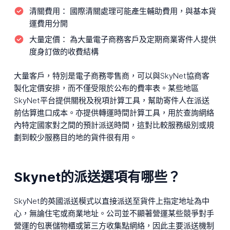
清關費用：
國際清關處理可能產生輔助費用，與基本貨
運費用分開
大量定價：
為大量電子商務客戶及定期商業寄件人提供
度身訂做的收費結構
大量客戶，特別是電子商務零售商，可以與SkyNet協商客
製化定價安排，而不僅受限於公布的費率表。某些地區
SkyNet平台提供關稅及稅項計算工具，幫助寄件人在派送
前估算進口成本。亦提供轉運時間計算工具，用於查詢網絡
內特定國家對之間的預計派送時間，這對比較服務級別或規
劃到較少服務目的地的貨件很有用。
Skynet的派送選項有哪些？
SkyNet的英國派送模式以直接派送至貨件上指定地址為中
心，無論住宅或商業地址。公司並不顯著營運某些競爭對手
營運的包裹儲物櫃或第三方收集點網絡，因此主要派送機制