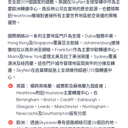
至全部209個國家的總數。英國在SkyNet全球架構中作為主
要歐洲轉運中心，既反映公司在當地的歷史起源，也體現鄰
近Heathrow機場對連接所有主要世界地區航空貨運的策略
優勢。
國際網絡以一系列主要地區門戶為支撐，Dubai服務中東，
Hong Kong及Singapore覆蓋亞太航線，Johannesburg連接
撒哈拉以南非洲至網絡。Frankfurt作為主要中歐轉運中心，
Miami及New York處理北美及拉丁美洲貨運，Sydney覆蓋
澳洲及紐西蘭。這些門戶城市管理地區間貨件的分揀及轉
運，SkyNet在這基礎設施上全球維持超過1,115個轉運中
心。
英國：
橫跨英格蘭、威爾斯及蘇格蘭九個倉庫；
Heathrow附近Hounslow主要轉運中心，在
Birmingham、Bristol、Cardiff、Edinburgh、
Glasgow、Leeds、Manchester、Nottingham、
Newcastle及Southampton設有分部
歐洲：
透過Skysaver專有道路網絡可達26個目的地，