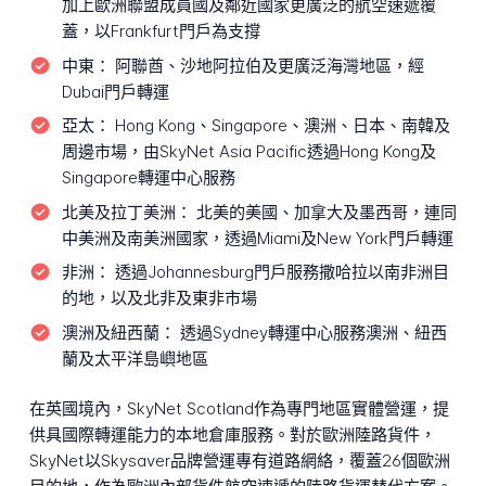
加上歐洲聯盟成員國及鄰近國家更廣泛的航空速遞覆
蓋，以Frankfurt門戶為支撐
中東：
阿聯酋、沙地阿拉伯及更廣泛海灣地區，經
Dubai門戶轉運
亞太：
Hong Kong、Singapore、澳洲、日本、南韓及
周邊市場，由SkyNet Asia Pacific透過Hong Kong及
Singapore轉運中心服務
北美及拉丁美洲：
北美的美國、加拿大及墨西哥，連同
中美洲及南美洲國家，透過Miami及New York門戶轉運
非洲：
透過Johannesburg門戶服務撒哈拉以南非洲目
的地，以及北非及東非市場
澳洲及紐西蘭：
透過Sydney轉運中心服務澳洲、紐西
蘭及太平洋島嶼地區
在英國境內，SkyNet Scotland作為專門地區實體營運，提
供具國際轉運能力的本地倉庫服務。對於歐洲陸路貨件，
SkyNet以Skysaver品牌營運專有道路網絡，覆蓋26個歐洲