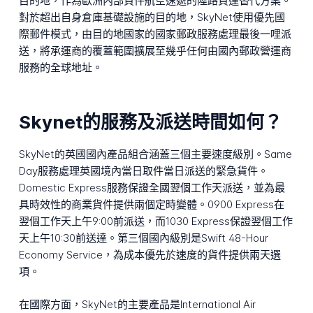
目的地，作為歐洲內部貨件航空速遞的陸路貨運替代方案。
對於超出自身倉庫基礎設施的目的地，SkyNet使用優先國
際郵件模式，由目的地國家的國家郵政服務處理最後一哩派
送，將承運商的覆蓋範圍擴展至幾乎任何由國內郵政營運商
服務的全球地址。
Skynet的服務及派送時間如何？
SkyNet的英國國內產品組合涵蓋三個主要速度級別。Same
Day服務處理英國境內當日取件當日派送的緊急貨件。
Domestic Express服務保證全國翌個工作天派送，並為最
具時效性的商業貨件提供兩個定時變體。0900 Express在
翌個工作天上午9:00前派送，而1030 Express保證翌個工作
天上午10:30前送達。第三個國內級別是Swift 48-Hour
Economy Service，為成本優先於速度的貨件提供兩天選
項。
在國際方面，SkyNet的主要產品是International Air