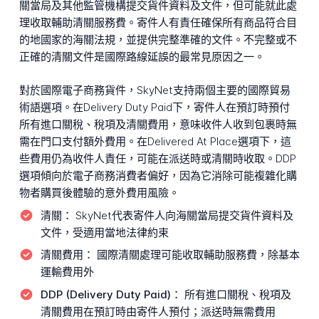
關當局及其他監管機構提交貨件資料及文件，但可能就此處
理收取輔助清關服務費。寄件人有責任確保所有商品符合目
的地國家的海關法規，並提供完整準確的文件。不完整或不
正確的清關文件是國際路線延誤的最常見原因之一。
對於國際電子商務貨件，SkyNet支持兩個主要的國際貿易
術語選項。在Delivery Duty Paid下，寄件人在預訂時預付
所有進口關稅、稅項及清關費用，意味收件人收到包裹時無
需在門口支付額外費用。在Delivered At Place選項下，這
些費用仍為收件人責任，可能在派送時或清關時收取。DDP
選項傾向於電子商務消費者偏好，因為它消除可能複雜化購
物者購買後體驗的意外費用風險。
清關：
SkyNet代表寄件人向海關當局提交貨件資料及
文件，受適用當地法律約束
清關費用：
國際清關處理可能收取輔助服務費，除基本
運輸費用外
DDP (Delivery Duty Paid)：
所有進口關稅、稅項及
清關費用在預訂時由寄件人預付；派送時無需費用