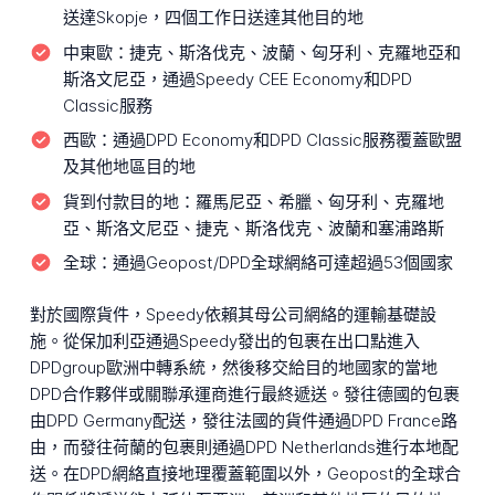
送達Skopje，四個工作日送達其他目的地
中東歐：
捷克、斯洛伐克、波蘭、匈牙利、克羅地亞和
斯洛文尼亞，通過Speedy CEE Economy和DPD
Classic服務
西歐：
通過DPD Economy和DPD Classic服務覆蓋歐盟
及其他地區目的地
貨到付款目的地：
羅馬尼亞、希臘、匈牙利、克羅地
亞、斯洛文尼亞、捷克、斯洛伐克、波蘭和塞浦路斯
全球：
通過Geopost/DPD全球網絡可達超過53個國家
對於國際貨件，Speedy依賴其母公司網絡的運輸基礎設
施。從保加利亞通過Speedy發出的包裹在出口點進入
DPDgroup歐洲中轉系統，然後移交給目的地國家的當地
DPD合作夥伴或關聯承運商進行最終遞送。發往德國的包裹
由DPD Germany配送，發往法國的貨件通過DPD France路
由，而發往荷蘭的包裹則通過DPD Netherlands進行本地配
送。在DPD網絡直接地理覆蓋範圍以外，Geopost的全球合