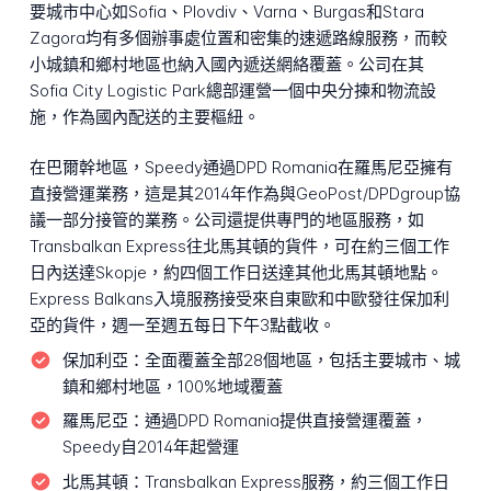
要城市中心如Sofia、Plovdiv、Varna、Burgas和Stara
Zagora均有多個辦事處位置和密集的速遞路線服務，而較
小城鎮和鄉村地區也納入國內遞送網絡覆蓋。公司在其
Sofia City Logistic Park總部運營一個中央分揀和物流設
施，作為國內配送的主要樞紐。
在巴爾幹地區，Speedy通過DPD Romania在羅馬尼亞擁有
直接營運業務，這是其2014年作為與GeoPost/DPDgroup協
議一部分接管的業務。公司還提供專門的地區服務，如
Transbalkan Express往北馬其頓的貨件，可在約三個工作
日內送達Skopje，約四個工作日送達其他北馬其頓地點。
Express Balkans入境服務接受來自東歐和中歐發往保加利
亞的貨件，週一至週五每日下午3點截收。
保加利亞：
全面覆蓋全部28個地區，包括主要城市、城
鎮和鄉村地區，100%地域覆蓋
羅馬尼亞：
通過DPD Romania提供直接營運覆蓋，
Speedy自2014年起營運
北馬其頓：
Transbalkan Express服務，約三個工作日