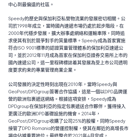
中心到最偏遠的社區。
Speedy的歷史與保加利亞私營物流業的發展密切相關。公
司於1998年成立，當時國內速遞市場仍處於起步階段，在
2000年代穩步發展，擴大辦事處網絡和運輸車隊，同時追
求使其有別於競爭對手的質量標準。Speedy成為首家實施
符合ISO 9001標準的認證質量管理體系的保加利亞速遞公
司，並於2012年11月成為首家在保加利亞證券交易所上市的
國內速遞公司，這一里程碑標誌着其發展為受上市公司透明
度要求約束的專業管理商業企業。
公司發展的決定性時刻出現在2010年，當時Speedy與
GeoPost/DPDgroup簽署合作協議，這是一個以DPD品牌運
營的歐洲包裹遞送網絡。根據這項安排，Speedy成為
DPDgroup在保加利亞的指定包裹遞送合作夥伴，獲得接入
更廣泛的歐洲DPD基礎設施的機會。2014年，
GeoPost/DPDgroup收購了公司25%的股權，同時Speedy
接管了DPD Romania的營運控制權，使其在鄰近的高增長市
場中佔據重要地位。最終整合於2021年4月完成，