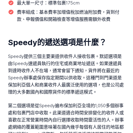
最大單一尺寸：
標準包裹175cm
費率組成：
基本費率加增值稅加燃油附加費，貨到付
款、申報價值和開箱檢查等增值服務需額外收費
Speedy的遞送選項是什麼？
Speedy提供三個主要渠道供收件人接收包裹。默認選項是
由Speedy速遞員執行的住宅或商業地址遞送。如果速遞員
到達時收件人不在場，通常會留下通知，貨件將在最近的
Speedy辦事處保存指定期間以供收取。這種門到門渠道是
保加利亞個人和商業收件人最廣泛使用的選項，也是公司處
理的大多數國內和國際貨件的標準遞送模式。
第二個選項是從Speedy遍布保加利亞全境的1,050多個辦事
處和包裹門店中收取。此渠道適合時間安排變化的收件人或
喜歡在正常營業時間內自行選擇收取時間靈活性的人。辦事
處網絡的覆蓋範圍意味著在國內幾乎每個有人居住的地區都