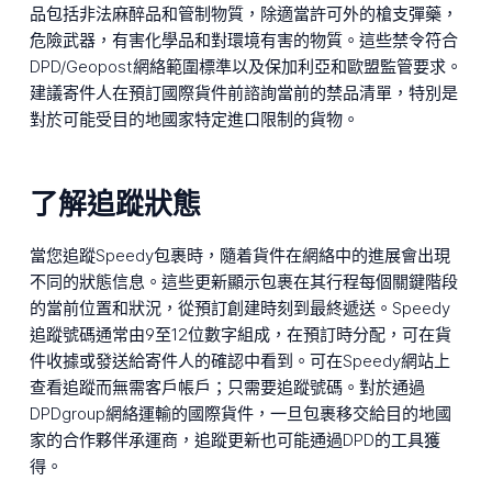
品包括非法麻醉品和管制物質，除適當許可外的槍支彈藥，
危險武器，有害化學品和對環境有害的物質。這些禁令符合
DPD/Geopost網絡範圍標準以及保加利亞和歐盟監管要求。
建議寄件人在預訂國際貨件前諮詢當前的禁品清單，特別是
對於可能受目的地國家特定進口限制的貨物。
了解追蹤狀態
當您追蹤Speedy包裹時，隨着貨件在網絡中的進展會出現
不同的狀態信息。這些更新顯示包裹在其行程每個關鍵階段
的當前位置和狀況，從預訂創建時刻到最終遞送。Speedy
追蹤號碼通常由9至12位數字組成，在預訂時分配，可在貨
件收據或發送給寄件人的確認中看到。可在Speedy網站上
查看追蹤而無需客戶帳戶；只需要追蹤號碼。對於通過
DPDgroup網絡運輸的國際貨件，一旦包裹移交給目的地國
家的合作夥伴承運商，追蹤更新也可能通過DPD的工具獲
得。