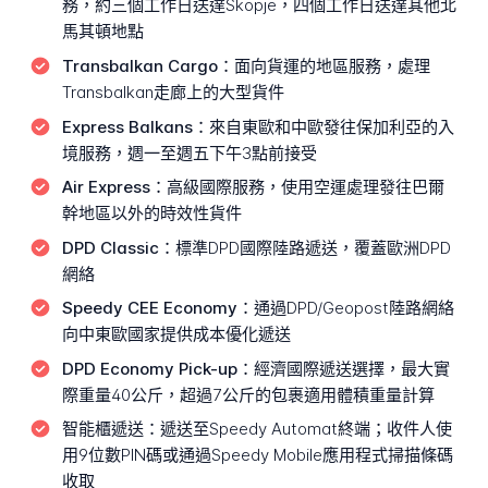
務，約三個工作日送達Skopje，四個工作日送達其他北
馬其頓地點
Transbalkan Cargo：
面向貨運的地區服務，處理
Transbalkan走廊上的大型貨件
Express Balkans：
來自東歐和中歐發往保加利亞的入
境服務，週一至週五下午3點前接受
Air Express：
高級國際服務，使用空運處理發往巴爾
幹地區以外的時效性貨件
DPD Classic：
標準DPD國際陸路遞送，覆蓋歐洲DPD
網絡
Speedy CEE Economy：
通過DPD/Geopost陸路網絡
向中東歐國家提供成本優化遞送
DPD Economy Pick-up：
經濟國際遞送選擇，最大實
際重量40公斤，超過7公斤的包裹適用體積重量計算
智能櫃遞送：
遞送至Speedy Automat終端；收件人使
用9位數PIN碼或通過Speedy Mobile應用程式掃描條碼
收取