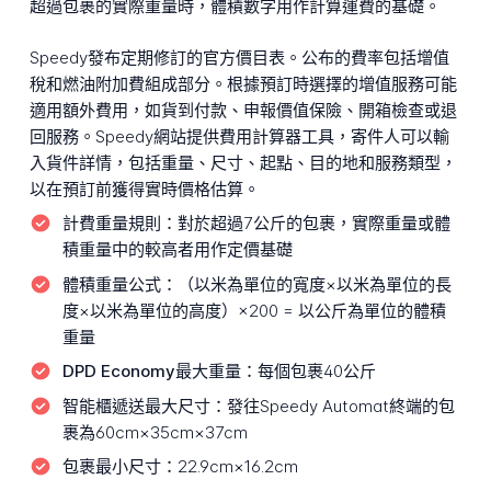
超過包裹的實際重量時，體積數字用作計算運費的基礎。
Speedy發布定期修訂的官方價目表。公布的費率包括增值
稅和燃油附加費組成部分。根據預訂時選擇的增值服務可能
適用額外費用，如貨到付款、申報價值保險、開箱檢查或退
回服務。Speedy網站提供費用計算器工具，寄件人可以輸
入貨件詳情，包括重量、尺寸、起點、目的地和服務類型，
以在預訂前獲得實時價格估算。
計費重量規則：
對於超過7公斤的包裹，實際重量或體
積重量中的較高者用作定價基礎
體積重量公式：
（以米為單位的寬度×以米為單位的長
度×以米為單位的高度）×200 = 以公斤為單位的體積
重量
DPD Economy最大重量：
每個包裹40公斤
智能櫃遞送最大尺寸：
發往Speedy Automat終端的包
裹為60cm×35cm×37cm
包裹最小尺寸：
22.9cm×16.2cm