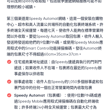
可以找到Speedy收取點，包括競爭速遞網絡服務可能不如
理想的較小城鎮。
第三個渠道是Speedy Automat網絡，這是一個安裝在購物
中心、超市和高人流量公共場所的自動化包裹終端系統。許
多終端全天候運營，每週七天，使收件人能夠在標準營業時
間以外收取。要從Speedy Automat取回包裹，收件人輸入
發送時發送給他們的9位數PIN碼，或使用Speedy Mobile應
用程式中的Smart Control功能掃描條碼。發往Automat終
端的包裹尺寸不得超過60cm×35cm×37cm。
住宅或商業地址遞送：
由Speedy速遞員執行的門到門
遞送；如果收件人不在場，包裹將在最近的Speedy辦
事處保存以供收取
辦事處收取：
收件人在Speedy的1,050多個辦事處和包
裹門店中的任何一個在正常營業時間內收取包裹
Speedy Automat（包裹櫃）：
使用9位數PIN碼或通
過Speedy Mobile應用程式掃描條碼在自動化終端收
取；許多終端24小時全天候運營；包裹最大尺寸為