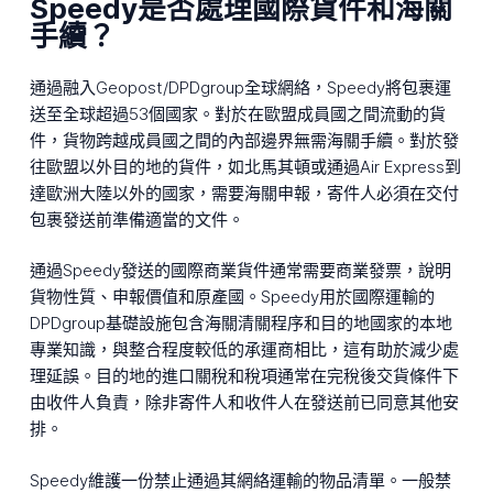
Speedy是否處理國際貨件和海關
手續？
通過融入Geopost/DPDgroup全球網絡，Speedy將包裹運
送至全球超過53個國家。對於在歐盟成員國之間流動的貨
件，貨物跨越成員國之間的內部邊界無需海關手續。對於發
往歐盟以外目的地的貨件，如北馬其頓或通過Air Express到
達歐洲大陸以外的國家，需要海關申報，寄件人必須在交付
包裹發送前準備適當的文件。
通過Speedy發送的國際商業貨件通常需要商業發票，說明
貨物性質、申報價值和原產國。Speedy用於國際運輸的
DPDgroup基礎設施包含海關清關程序和目的地國家的本地
專業知識，與整合程度較低的承運商相比，這有助於減少處
理延誤。目的地的進口關稅和稅項通常在完稅後交貨條件下
由收件人負責，除非寄件人和收件人在發送前已同意其他安
排。
Speedy維護一份禁止通過其網絡運輸的物品清單。一般禁