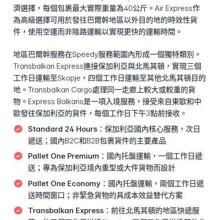
濟選擇，每個包裹最大實際重量為40公斤。Air Express作
為高級選擇可用於發往巴爾幹地區以外目的地的時效性貨
件，使用空運而非陸路運輸以實現更快的運輸時間。
地區巴爾幹服務在Speedy服務範圍內形成一個獨特類別。
Transbalkan Express連接保加利亞與北馬其頓，實現三個
工作日運輸至Skopje，四個工作日運輸至其他北馬其頓目的
地。Transbalkan Cargo處理同一走廊上較大或較重的貨
物。Express Balkans是一項入境服務，接受來自東歐和中
歐發往保加利亞的貨件，每個工作日下午3點前接收。
Standard 24 Hours：
保加利亞國內核心服務，次日
遞送；國內B2C和B2B包裹貨件的主要產品
Pallet One Premium：
國內托盤運輸，一個工作日遞
送；專為保加利亞境內重型或大件貨物而設計
Pallet One Economy：
國內托盤運輸，兩個工作日遞
送時間窗口；非緊急貨物的具成本效益替代方案
Transbalkan Express：
前往北馬其頓的地區快遞服