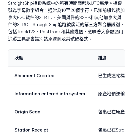
StraightShip追蹤系統中的所有時間戳都以UTC顯示。追蹤
號為字母數字組合，通常為10至20個字符，已知前綴包括加
拿大B2C貨件的STRTD、美國貨件的SSHP和其他加拿大貨
件的STRG。StraightShip追蹤被廣泛的第三方聚合器識別，
包括Track123、PostTrack和其他幾個，意味著大多數通用
追蹤工具都會識別該承運商及其號碼格式。
狀態
描述
Shipment Created
已生成運輸標籤，
Information entered into system
原產地預運輸數
Origin Scan
包裹已在原產地或區
Station Receipt
包裹已在Stra