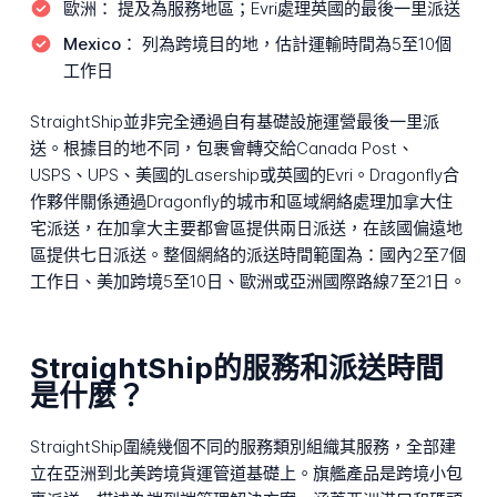
歐洲：
提及為服務地區；Evri處理英國的最後一里派送
Mexico：
列為跨境目的地，估計運輸時間為5至10個
工作日
StraightShip並非完全通過自有基礎設施運營最後一里派
送。根據目的地不同，包裹會轉交給Canada Post、
USPS、UPS、美國的Lasership或英國的Evri。Dragonfly合
作夥伴關係通過Dragonfly的城市和區域網絡處理加拿大住
宅派送，在加拿大主要都會區提供兩日派送，在該國偏遠地
區提供七日派送。整個網絡的派送時間範圍為：國內2至7個
工作日、美加跨境5至10日、歐洲或亞洲國際路線7至21日。
StraightShip的服務和派送時間
是什麼？
StraightShip圍繞幾個不同的服務類別組織其服務，全部建
立在亞洲到北美跨境貨運管道基礎上。旗艦產品是跨境小包