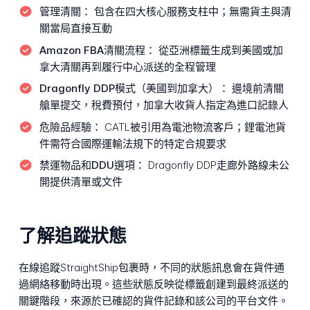
管理清關：
包含在四大核心服務支柱中；無需貨主與清
關當局直接互動
Amazon FBA清關流程：
從亞洲標籤生成到美國或加
拿大清關再到履行中心派送的全程管理
Dragonfly DDP模式（美國到加拿大）：
邊境前清關
艙單提交，稅費預付，加拿大收貨人指定為進口記錄人
危險品經驗：
CATL被引用為電池物流客戶；鋰電池貨
件需符合國際運輸法規下的特定合規要求
禁運物品和DDU選項：
Dragonfly DDP走廊外路線未公
開提供清單或文件
了解追蹤狀態
在線追蹤StraightShip包裹時，不同的狀態訊息會在貨件通
過網絡移動時出現。這些狀態反映從標籤創建到最終派送的
關鍵階段，來源於已確認的貨件記錄和該公司的平台文件。