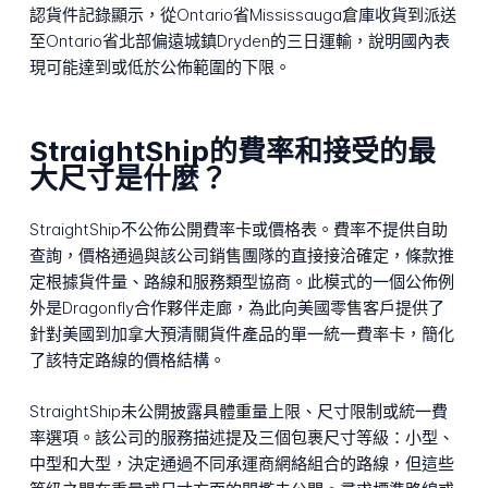
認貨件記錄顯示，從Ontario省Mississauga倉庫收貨到派送
至Ontario省北部偏遠城鎮Dryden的三日運輸，說明國內表
現可能達到或低於公佈範圍的下限。
StraightShip的費率和接受的最
大尺寸是什麼？
StraightShip不公佈公開費率卡或價格表。費率不提供自助
查詢，價格通過與該公司銷售團隊的直接接洽確定，條款推
定根據貨件量、路線和服務類型協商。此模式的一個公佈例
外是Dragonfly合作夥伴走廊，為此向美國零售客戶提供了
針對美國到加拿大預清關貨件產品的單一統一費率卡，簡化
了該特定路線的價格結構。
StraightShip未公開披露具體重量上限、尺寸限制或統一費
率選項。該公司的服務描述提及三個包裹尺寸等級：小型、
中型和大型，決定通過不同承運商網絡組合的路線，但這些