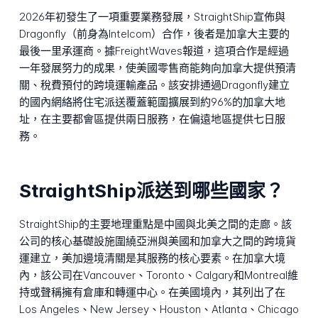
2026年初發生了一項重要業務發展，StraightShip宣佈與
Dragonfly（前身為Intelcom）合作，後者是加拿大主要的
最後一里承運商。據FreightWaves報道，這項合作是經過
一年發展努力的成果，使美國零售商能夠向加拿大提供預清
關、稅費預付的跨境運輸產品。該安排通過Dragonfly建立
的國內網絡將住宅派送覆蓋範圍擴展到約96%的加拿大地
址，在主要都會區提供兩日服務，在偏遠地區提供七日服
務。
StraightShip派送到哪些國家？
StraightShip的主要地理重點是中國與北美之間的走廊。該
公司的核心基礎設施圍繞亞洲與美國和加拿大之間的跨境貨
運建立，美加邊境清關是其服務的核心要素。在加拿大境
內，該公司在Vancouver、Toronto、Calgary和Montreal維
持或聲稱擁有倉庫和轉運中心。在美國境內，其列出了在
Los Angeles、New Jersey、Houston、Atlanta、Chicago