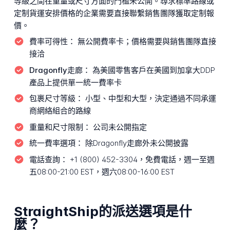
等級之間在重量或尺寸方面的門檻未公開。尋求標準路線或
定制貨運安排價格的企業需要直接聯繫銷售團隊獲取定制報
價。
費率可得性：
無公開費率卡；價格需要與銷售團隊直接
接洽
Dragonfly走廊：
為美國零售客戶在美國到加拿大DDP
產品上提供單一統一費率卡
包裹尺寸等級：
小型、中型和大型，決定通過不同承運
商網絡組合的路線
重量和尺寸限制：
公司未公開指定
統一費率選項：
除Dragonfly走廊外未公開披露
電話查詢：
+1 (800) 452-3304，免費電話，週一至週
五08:00-21:00 EST，週六08:00-16:00 EST
StraightShip的派送選項是什
麼？