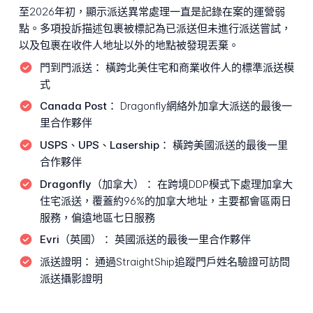
至2026年初，顯示派送異常處理一直是記錄在案的運營弱
點。多項投訴描述包裹被標記為已派送但未進行派送嘗試，
以及包裹在收件人地址以外的地點被發現丟棄。
門到門派送：
橫跨北美住宅和商業收件人的標準派送模
式
Canada Post：
Dragonfly網絡外加拿大派送的最後一
里合作夥伴
USPS、UPS、Lasership：
橫跨美國派送的最後一里
合作夥伴
Dragonfly（加拿大）：
在跨境DDP模式下處理加拿大
住宅派送，覆蓋約96%的加拿大地址，主要都會區兩日
服務，偏遠地區七日服務
Evri（英國）：
英國派送的最後一里合作夥伴
派送證明：
通過StraightShip追蹤門戶姓名驗證可訪問
派送攝影證明