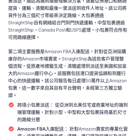
裹派送，描述為端到端管理解決方案，涵蓋亞洲港口和碼頭
提貨、運輸、清關和最後一里派送到收件人地址。該公司將
貨件分為三個尺寸等級來決定路線。大包裹通過
StraightShip自有網絡結合門到門快遞運輸，中型包裹通過
StraightShip、Canada Post和USPS處理，小包裹符合所有
可用路線選擇。
第二項主要服務是Amazon FBA入庫配送，針對從亞洲採購
庫存的Amazon市場賣家。StraightShip為這些客戶管理整
個流程，從原產地標籤生成、清關處理到派送至美國和加拿
大的Amazon履行中心。該服務包括港口提貨協調和到履行
中心的快遞運輸。該公司報告每日處理50萬件以上Amazon
包裹，這一數字來自其自有平台聲明，未經第三方獨立驗
證。
跨境小包裹派送：
從亞洲到北美住宅或商業地址的端到
端管理運輸，針對小型、中型和大型包裹採用基於尺寸
的路線分層
Amazon FBA入庫配送：
針對Amazon賣家的專業化管