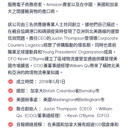
服務電子商務商家、Amazon賣家以及在中國、美國和加拿
大之間運輸貨物的進口商。
該公司由三名供應鏈專業人士共同創立，據他們自己描述，
在親自協調港口和碼頭提貨時發現了亞洲到北美路線的運營
低效問題。擔任CEO的Justin Thompson曾領導Corporate
Couriers Logistics經歷了併購驅動的增長期，同時也是前
職業足球運動員和Young Presidents' Organization成員。
CFO Kevin O'Byrne建立了區域物流運營並通過併購管理美
國市場擴張。COO兼董事總經理William Qu帶來了橫跨北美
和亞洲的跨境物流專業知識。
成立時間：
2018年5月1日
總部：
加拿大British Columbia省Burnaby市
美國辦事處：
美國Washington州Bellingham市
聯合創始人：
Justin Thompson（CEO）、William
Qu（COO/董事總經理）、Kevin O'Byrne（CFO）
自報網絡規模：
在美國和加拿大擁有超過100個倉庫和