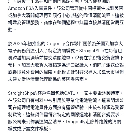
理、最後一里派送和門到門協調並列。對於從亞洲的
Amazon FBA入庫貨件，該公司管理從中國標籤生成到美國
或加拿大清關處理再到履行中心派送的整個清關流程。這被
構建為管理服務，商家在整個過程中無需直接與清關當局互
動。
於2026年初推出的Dragonfly合作夥伴關係為美國到加拿大
電子商務貨運引入了特定清關模式。StraightShip在每個包
裹跨越加美邊境前提交清關艙單，稅費在完稅後交貨安排下
預付。加拿大收貨人被指定為進口記錄人，消除了派送延誤
或邊境意外費用的風險。此模式針對尋求進入加拿大市場但
未建立當地清關代理關係的美國零售商。
StraightShip的客戶名單包括CATL，一家主要電池製造商，
在該公司自有材料中被引用於專業化電池物流。這表明該公
司在處理鋰電池貨件方面擁有運營經驗，由於被歸類為受管
制貨物，這些貨件需符合特定的國際運輸和清關合規要求。
該公司未公佈禁運物品清單、Dragonfly走廊外路線的清關
模式或所需文件模板。