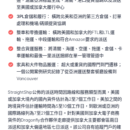
道，涵蓋亞洲標籤生成、清關、港口提貨協調以及派送
至美國或加拿大履行中心
3PL倉儲和履行：
橫跨北美和亞洲的第三方倉儲、訂單
處理和機場/碼頭提貨協調
整車和零擔運輸：
橫跨美國和加拿大的FTL和LTL運
輸、拖運、中段運輸和符合Amazon要求的派送
整合貨運服務：
將清關、海運、空運、拖運、倉儲、卡
車運輸和最後一里派送捆綁在單一管理管道中
家具和大件物品搬運：
超大或重貨的國際門到門遷移；
一個公開案例研究記錄了從亞洲運送整套餐廳設備到
Vancouver
StraightShip公佈的派送時間因路線和服務類型而異，美國
或加拿大境內的國內貨件估計為2至7個工作日，美加之間的
跨境貨件估計運輸時間為5至10個工作日，到歐洲或亞洲的
國際路線列為7至21個工作日。針對美國到加拿大電子商務
貨件的Dragonfly合作夥伴走廊提供加拿大主要都會區兩日
派送和加拿大偏遠地區七日派送。該公司自有追蹤門戶的確