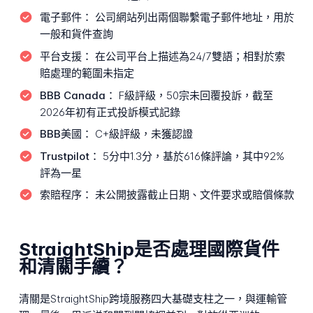
電子郵件：
公司網站列出兩個聯繫電子郵件地址，用於
一般和貨件查詢
平台支援：
在公司平台上描述為24/7雙語；相對於索
賠處理的範圍未指定
BBB Canada：
F級評級，50宗未回覆投訴，截至
2026年初有正式投訴模式記錄
BBB美國：
C+級評級，未獲認證
Trustpilot：
5分中1.3分，基於616條評論，其中92%
評為一星
索賠程序：
未公開披露截止日期、文件要求或賠償條款
StraightShip是否處理國際貨件
和清關手續？
清關是StraightShip跨境服務四大基礎支柱之一，與運輸管