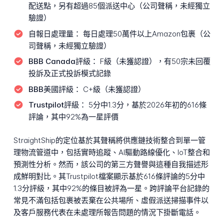
配送點，另有超過85個派送中心（公司聲稱，未經獨立
驗證）
自報日處理量：
每日處理50萬件以上Amazon包裹（公
司聲稱，未經獨立驗證）
BBB Canada評級：
F級（未獲認證），有50宗未回覆
投訴及正式投訴模式記錄
BBB美國評級：
C+級（未獲認證）
Trustpilot評級：
5分中1.3分，基於2026年初的616條
評論，其中92%為一星評價
StraightShip的定位基於其聲稱將供應鏈技術整合到單一管
理物流管道中，包括實時追蹤、AI驅動路線優化、IoT整合和
預測性分析。然而，該公司的第三方聲譽與這種自我描述形
成鮮明對比。其Trustpilot檔案顯示基於616條評論的5分中
1.3分評級，其中92%的條目被評為一星。跨評論平台記錄的
常見不滿包括包裹被丟棄在公共場所、虛假派送掃描事件以
及客戶服務代表在未處理所報告問題的情況下掛斷電話。