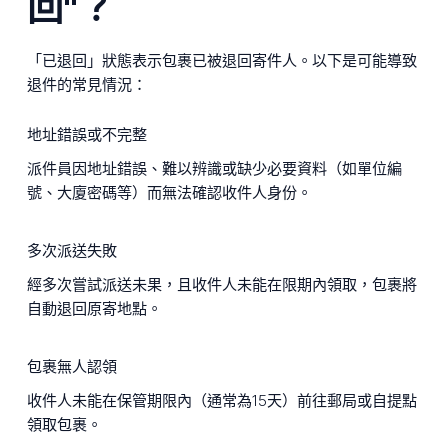
回"？
「已退回」狀態表示包裹已被退回寄件人。以下是可能導致
退件的常見情況：
地址錯誤或不完整
派件員因地址錯誤、難以辨識或缺少必要資料（如單位編
號、大廈密碼等）而無法確認收件人身份。
多次派送失敗
經多次嘗試派送未果，且收件人未能在限期內領取，包裹將
自動退回原寄地點。
包裹無人認領
收件人未能在保管期限內（通常為15天）前往郵局或自提點
領取包裹。