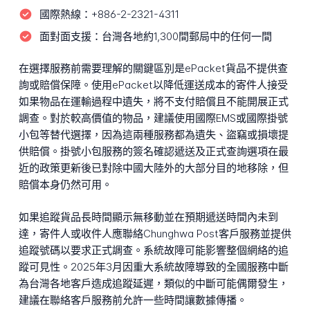
國際熱線：
+886-2-2321-4311
面對面支援：
台灣各地約1,300間郵局中的任何一間
在選擇服務前需要理解的關鍵區別是ePacket貨品不提供查
詢或賠償保障。使用ePacket以降低運送成本的寄件人接受
如果物品在運輸過程中遺失，將不支付賠償且不能開展正式
調查。對於較高價值的物品，建議使用國際EMS或國際掛號
小包等替代選擇，因為這兩種服務都為遺失、盜竊或損壞提
供賠償。掛號小包服務的簽名確認遞送及正式查詢選項在最
近的政策更新後已對除中國大陸外的大部分目的地移除，但
賠償本身仍然可用。
如果追蹤貨品長時間顯示無移動並在預期遞送時間內未到
達，寄件人或收件人應聯絡Chunghwa Post客戶服務並提供
追蹤號碼以要求正式調查。系統故障可能影響整個網絡的追
蹤可見性。2025年3月因重大系統故障導致的全國服務中斷
為台灣各地客戶造成追蹤延遲，類似的中斷可能偶爾發生，
建議在聯絡客戶服務前允許一些時間讓數據傳播。