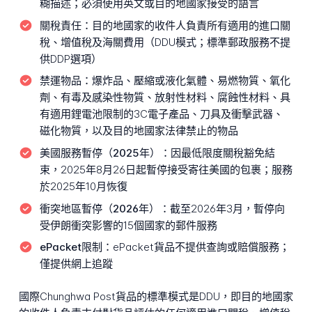
糊描述；必須使用英文或目的地國家接受的語言
關稅責任：
目的地國家的收件人負責所有適用的進口關
稅、增值稅及海關費用（DDU模式；標準郵政服務不提
供DDP選項）
禁運物品：
爆炸品、壓縮或液化氣體、易燃物質、氧化
劑、有毒及感染性物質、放射性材料、腐蝕性材料、具
有適用鋰電池限制的3C電子產品、刀具及衝擊武器、
磁化物質，以及目的地國家法律禁止的物品
美國服務暫停（2025年）：
因最低限度關稅豁免結
束，2025年8月26日起暫停接受寄往美國的包裹；服務
於2025年10月恢復
衝突地區暫停（2026年）：
截至2026年3月，暫停向
受伊朗衝突影響的15個國家的郵件服務
ePacket限制：
ePacket貨品不提供查詢或賠償服務；
僅提供網上追蹤
國際Chunghwa Post貨品的標準模式是DDU，即目的地國家