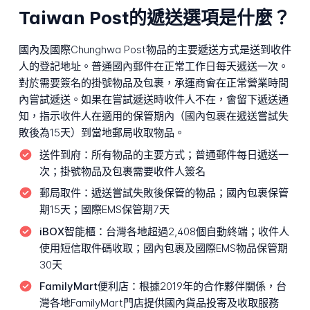
Taiwan Post的遞送選項是什麼？
國內及國際Chunghwa Post物品的主要遞送方式是送到收件
人的登記地址。普通國內郵件在正常工作日每天遞送一次。
對於需要簽名的掛號物品及包裹，承運商會在正常營業時間
內嘗試遞送。如果在嘗試遞送時收件人不在，會留下遞送通
知，指示收件人在適用的保管期內（國內包裹在遞送嘗試失
敗後為15天）到當地郵局收取物品。
送件到府：
所有物品的主要方式；普通郵件每日遞送一
次；掛號物品及包裹需要收件人簽名
郵局取件：
遞送嘗試失敗後保管的物品；國內包裹保管
期15天；國際EMS保管期7天
iBOX智能櫃：
台灣各地超過2,408個自動終端；收件人
使用短信取件碼收取；國內包裹及國際EMS物品保管期
30天
FamilyMart便利店：
根據2019年的合作夥伴關係，台
灣各地FamilyMart門店提供國內貨品投寄及收取服務