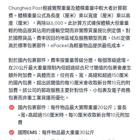
Chunghwa Post根據實際重量及體積重量中較大者計算郵
費。體積重量公式為長度（厘米）乘以寬度（厘米）乘以高
度（厘米），再除以6,000。此計算方式確保體積大但重量
輕的物品按其佔用的運輸空間而非實際質量按比例定價。對
於國際貨品，費率因目的地區域及服務類型而異，EMS定價
高於標準包裹郵件，ePacket為輕量物品提供最低成本。
對於國內包裹郵件，費率按重量等級分層，每個等級遞增。
在20公斤最大重量限制內但超過綜合尺寸閾值的包裹會產生
額外附加費。具體而言，任何長、寬、高總和超過150厘米
的國內包裹，超出該閾值的每10厘米會收取新台幣10元的附
加費。該公司的郵政服務主要針對信件、小包裹及電子商務
包裹而非重工業貨運而優化。
國內包裹郵件：
每件物品最大實際重量20公斤；當長
+寬+高超過150厘米時，每10厘米收取新台幣10元附加
費
國際EMS：
每件物品最大重量30公斤