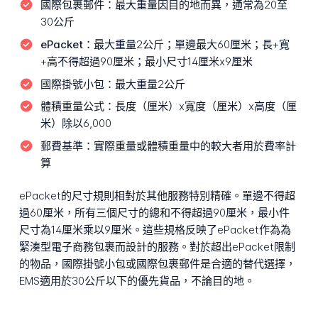
國際包裹郵件：
最大重量因目的地而異，通常為20至
30公斤
ePacket：
最大重量2公斤；單邊最大60厘米；長+寬
+高不得超過90厘米；最小尺寸14厘米x9厘米
國際掛號小包：
最大重量2公斤
體積重量公式：
長度（厘米）x寬度（厘米）x高度（厘
米）除以6,000
郵費基準：
實際重量或體積重量中的較大者用於費率計
算
ePacket的尺寸規則相對於其他服務特別精確。單邊不得超
過60厘米，所有三個尺寸的總和不得超過90厘米，最小件
尺寸為14厘米乘以9厘米。這些規格反映了ePacket作為為
緊湊型電子商務包裹而設計的服務。對於超出ePacket限制
的物品，國際掛號小包或國際包裹郵件是合適的替代選擇，
EMS適用於30公斤以下的優先貨品，不論目的地。