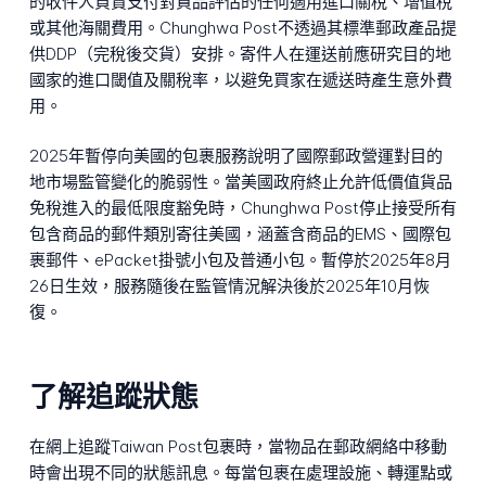
的收件人負責支付對貨品評估的任何適用進口關稅、增值稅
或其他海關費用。Chunghwa Post不透過其標準郵政產品提
供DDP（完稅後交貨）安排。寄件人在運送前應研究目的地
國家的進口閾值及關稅率，以避免買家在遞送時產生意外費
用。
2025年暫停向美國的包裹服務說明了國際郵政營運對目的
地市場監管變化的脆弱性。當美國政府終止允許低價值貨品
免稅進入的最低限度豁免時，Chunghwa Post停止接受所有
包含商品的郵件類別寄往美國，涵蓋含商品的EMS、國際包
裹郵件、ePacket掛號小包及普通小包。暫停於2025年8月
26日生效，服務隨後在監管情況解決後於2025年10月恢
復。
了解追蹤狀態
在網上追蹤Taiwan Post包裹時，當物品在郵政網絡中移動
時會出現不同的狀態訊息。每當包裹在處理設施、轉運點或