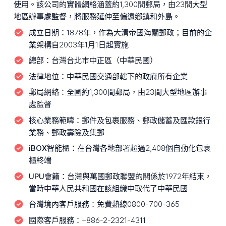
使用。該公司的實體網絡涵蓋約1,300間郵局，由23間大型
地區辦事處監督，將服務延伸至偏遠鄉鎮和外島。
成立日期：
1878年，作為大清帝國海關郵政；目前的企
業架構自2003年1月1日起實施
總部：
台灣台北市中正區（中華民國）
法律地位：
中華民國交通部轄下的政府所有企業
郵局網絡：
全國約1,300間郵局，由23間大型地區辦事
處監督
核心業務範疇：
郵件及包裹服務、郵政儲蓄及匯款銀行
業務、郵政壽險及集郵
iBOX智能櫃：
在台灣各地部署超過2,408個自動化包裹
櫃終端
UPU會籍：
台灣與萬國郵政聯盟的關係於1972年結束，
當時中華人民共和國在該組織中取代了中華民國
台灣境內客戶服務：
免費熱線0800-700-365
國際客戶服務：
+886-2-2321-4311