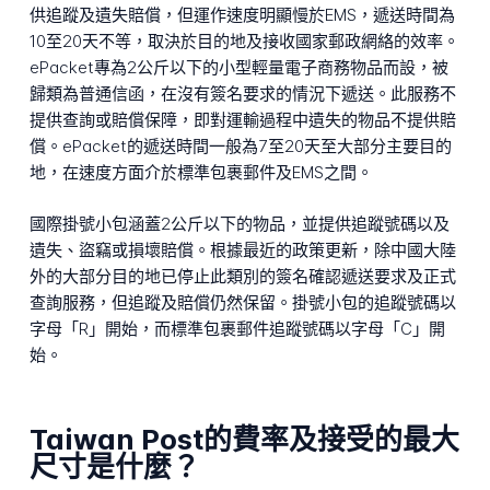
供追蹤及遺失賠償，但運作速度明顯慢於EMS，遞送時間為
10至20天不等，取決於目的地及接收國家郵政網絡的效率。
ePacket專為2公斤以下的小型輕量電子商務物品而設，被
歸類為普通信函，在沒有簽名要求的情況下遞送。此服務不
提供查詢或賠償保障，即對運輸過程中遺失的物品不提供賠
償。ePacket的遞送時間一般為7至20天至大部分主要目的
地，在速度方面介於標準包裹郵件及EMS之間。
國際掛號小包涵蓋2公斤以下的物品，並提供追蹤號碼以及
遺失、盜竊或損壞賠償。根據最近的政策更新，除中國大陸
外的大部分目的地已停止此類別的簽名確認遞送要求及正式
查詢服務，但追蹤及賠償仍然保留。掛號小包的追蹤號碼以
字母「R」開始，而標準包裹郵件追蹤號碼以字母「C」開
始。
Taiwan Post的費率及接受的最大
尺寸是什麼？