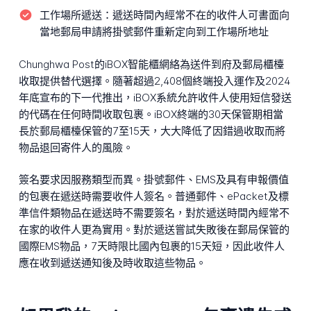
工作場所遞送：
遞送時間內經常不在的收件人可書面向
當地郵局申請將掛號郵件重新定向到工作場所地址
Chunghwa Post的iBOX智能櫃網絡為送件到府及郵局櫃檯
收取提供替代選擇。隨著超過2,408個終端投入運作及2024
年底宣布的下一代推出，iBOX系統允許收件人使用短信發送
的代碼在任何時間收取包裹。iBOX終端的30天保管期相當
長於郵局櫃檯保管的7至15天，大大降低了因錯過收取而將
物品退回寄件人的風險。
簽名要求因服務類型而異。掛號郵件、EMS及具有申報價值
的包裹在遞送時需要收件人簽名。普通郵件、ePacket及標
準信件類物品在遞送時不需要簽名，對於遞送時間內經常不
在家的收件人更為實用。對於遞送嘗試失敗後在郵局保管的
國際EMS物品，7天時限比國內包裹的15天短，因此收件人
應在收到遞送通知後及時收取這些物品。