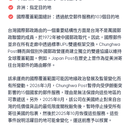
非洲：
指定目的地
國際覆蓋範圍總計：
透過航空郵件服務約103個目的地
台灣國際郵政路由的一個重要結構性方面是台灣不是萬國郵
政聯盟的成員，於1972年被中國郵政取代。因此，國際郵件
並非在所有走廊中透過標準UPU雙邊框架交換。Chunghwa
Post轉而與個別外國郵政營運商建立獨立的雙邊協議以維持
全球覆蓋範圍。例如，Japan Post在歷史上曾作為從美洲寄
往台灣郵件的路由夥伴。
該承運商的國際覆蓋範圍可能因地緣政治發展及監管變化而
有所變動。2026年3月，Chunghwa Post暫停向受伊朗衝突
影響的15個國家的郵件服務，理由是無法保證向這些地區的
可靠遞送。另外，2025年8月，該公司在美國終止對來自台
灣的低價值貨品的最低限度關稅豁免後，暫時停止接受所有
寄往美國的包裹，然後於2025年10月恢復這些服務。這些
事件說明活躍目的地可能會變化，運送前應予以核實。