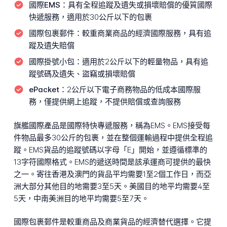
國際EMS：
具有全程追蹤及遺失或損壞賠償的優質國際
快遞服務，適用於30公斤以下的包裹
國際包裹郵件：
較重商業商品的經濟國際服務，具有追
蹤及遺失賠償
國際掛號小包：
適用於2公斤以下的輕量物品，具有追
蹤號碼及遺失、盜竊或損壞賠償
ePacket：
2公斤以下電子商務物品的低成本國際服
務，僅提供網上追蹤，不提供賠償或查詢服務
旗艦國際產品是國際特快專遞服務，稱為EMS。EMS接受每
件物品最多30公斤的包裹，並在整個運輸過程中提供全程追
蹤。EMS貨品的追蹤號碼以字母「E」開始，並遵循標準的
13字符國際格式。EMS的遞送時間是該承運商可提供的最快
之一。寄往香港及澳門的貨品平均需要1至2個工作日，而亞
洲大部分其他目的地需要3至5天。美國目的地平均需要4至
5天，中南美洲目的地平均需要5至7天。
國際包裹郵件是較重商品及商業貨品的經濟替代選擇。它提