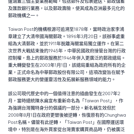
運涵蓋三個主要業務範疇，包括郵件及包裹遞送、郵政儲蓄
及匯款銀行業務，以及郵政壽險，使其成為亞洲最多元化的
郵政機構之一。
Taiwan Post的機構根源可追溯至1878年，當時政治家李鴻
章建立了大清帝國海關郵政。1896年3月20日，該辦事處重
組為大清郵政，並於1911年脫離海關當局獨立運作。在第二
次世界大戰結束後的1945年，中華民國政府接管台灣的行政
控制權，島上的郵政服務於1946年併入更廣泛的郵政總局。
重大轉變發生在2003年1月1日，該總局重組為政府所有的企
業，正式命名為中華郵政股份有限公司，這項改變旨在賦予
郵政服務更大的營運靈活性及拓展新服務領域的能力。
該公司現代歷史中的一個值得注意的插曲發生在2007年2
月，當時總統陳水扁宣布重新命名為「Taiwan Post」，作
為強調台灣獨特身分的倡議的一部分。新名稱生效但於
2008年8月1日在政府更替後被逆轉，恢復原有的Chunghwa
Post名稱。儘管有此逆轉，「Taiwan Post」在國際運送環
境中，特別是在海外買家從台灣賣家購買商品時，仍被廣泛