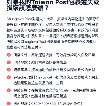
如果我的Taiwan Post包裹遺失或
損壞該怎麼辦？
Chunghwa Post對遺失、被盜、損壞或內容物遺失的國際包
裹設有正式的申請程序。寄件人需親自前往原始寄件郵局發
起申請查詢。所需的文件包括原始運送收據、有效的政府簽
發身分證明文件及私章。一旦提交，調查將根據適用的郵政
法規以及Chunghwa Post國際營運所依據的雙邊公約進行，
賠償按相同法規支付。
所需文件：
原始運送收據、有效身分證明文件及私章
申請地點：
親自前往原始寄件郵局
賠償基準：
按照適用的郵政法規及國際郵政公約支付
ePacket限制：
ePacket不提供查詢及賠償服務；網上
追蹤是監控這些貨品的唯一工具
追蹤延遲：
在接收後應允許24至48小時讓追蹤資訊在
網上出現，然後才確定掃描已錯過
國內熱線：
0800-700-365（台灣境內免費）