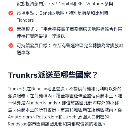
家族投資部門），VP Capital和SET Ventures參與
市場重點：
Benelux地區，特別是荷蘭和比利時
Flanders
營運模式：
IT平台連接電子商務網店與地區運輸合作夥
伴進行實際最後一哩派送
可持續發展目標：
在所有營運地區完全轉換為零排放派
送車隊
Trunkrs派送至哪些國家？
Trunkrs只在Benelux地區營運，不提供荷蘭和比利時以外的
派送服務。在荷蘭境內，覆蓋範圍延伸至整個荷蘭本土，唯
一例外是Wadden Islands，即位於該國北部海岸外的小群
島。荷蘭本土的所有省份、市鎮和地區均在服務區域內，從
Amsterdam、Rotterdam和Utrecht周圍人口稠密的
Randstad都市圈到該國北部和東部較偏遠的地區。