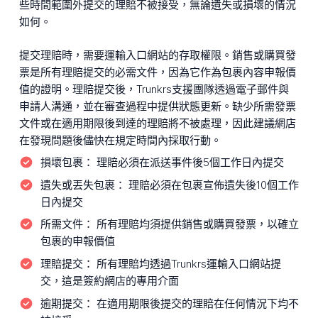
些時間範圍外提交的理賠不被接受，無論遺失或損壞的情況
如何。
提交理賠時，需要運輸入口網站的存取權限。銷售或購買發
票是所有理賠提交的必需文件，因為它作為包裹內容申報價
值的證明。理賠提交後，Trunkrs支援團隊透過電子郵件與
申請人溝通，並在審查過程中提供狀態更新。缺少所需發票
文件或在適用期限後到達的理賠將不被處理，因此建議網店
在發現問題後儘快在規定時間內採取行動。
損壞包裹：
理賠必須在派送事件後5個工作日內提交
遺失或丟失包裹：
理賠必須在包裹宣佈遺失後10個工作
日內提交
所需文件：
所有理賠均須提供銷售或購買發票，以確立
包裹的申報價值
理賠提交：
所有理賠均透過Trunkrs運輸入口網站提
交，這是簽約網店的專用介面
逾期提交：
在適用期限後提交的理賠在任何情況下均不