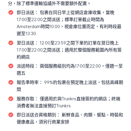
分，除了標準運輸協議外不需要額外配置。
即日派送：
包裹在同日早上從網店倉庫收集，當晚
17:00至22:00之間派送；標準訂單截止時間為
Amsterdam時間10:00，視倉庫位置而定，有利時段最
遲至13:30
翌日派送：
12:00至23:59之間下單的訂單在翌日晚上
17:00至22:00之間派送；適用於整個服務範圍內所有簽
約網店
派送時段：
兩個服務級別均為17:00至22:00，僅週一至
週五
報告準時率：
99%的包裹在預定晚上派送，包括高峰期
間
服務存取：
僅適用於與Trunkrs直接簽約的網店；終端
消費者無法直接預訂Trunkrs
即日派送合資格類別：
新鮮食品、肉類、餐點、時裝和
健康產品，須另行商業安排