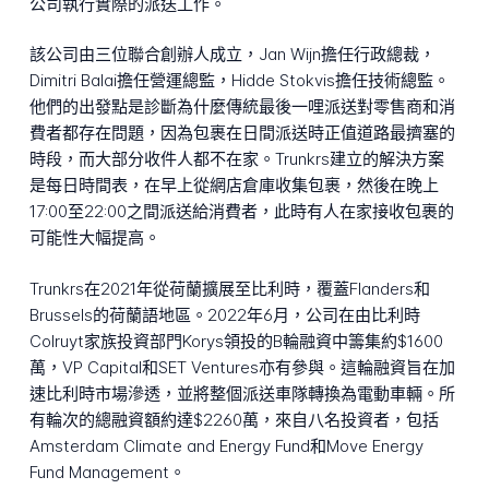
公司執行實際的派送工作。
該公司由三位聯合創辦人成立，Jan Wijn擔任行政總裁，
Dimitri Balai擔任營運總監，Hidde Stokvis擔任技術總監。
他們的出發點是診斷為什麼傳統最後一哩派送對零售商和消
費者都存在問題，因為包裹在日間派送時正值道路最擠塞的
時段，而大部分收件人都不在家。Trunkrs建立的解決方案
是每日時間表，在早上從網店倉庫收集包裹，然後在晚上
17:00至22:00之間派送給消費者，此時有人在家接收包裹的
可能性大幅提高。
Trunkrs在2021年從荷蘭擴展至比利時，覆蓋Flanders和
Brussels的荷蘭語地區。2022年6月，公司在由比利時
Colruyt家族投資部門Korys領投的B輪融資中籌集約$1600
萬，VP Capital和SET Ventures亦有參與。這輪融資旨在加
速比利時市場滲透，並將整個派送車隊轉換為電動車輛。所
有輪次的總融資額約達$2260萬，來自八名投資者，包括
Amsterdam Climate and Energy Fund和Move Energy
Fund Management。