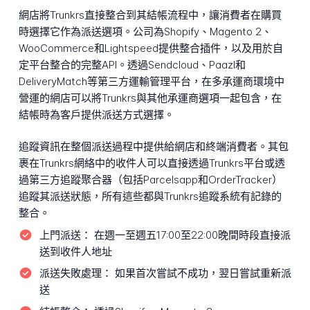
網店將Trunkrs直接整合到其結帳流程中，讓消費者在購買
時選擇它作為派送選項。公司為Shopify、Magento 2、
WooCommerce和Lightspeed提供整合插件，以及用於自
定平台整合的完整API。透過Sendcloud、Paazl和
DeliveryMatch等第三方運輸管理平台，在多承運商環境中
營運的網店可以將Trunkrs與其他承運商選項一起包含，在
結帳時為客戶提供派送方式選擇。
追蹤資訊在整個派送過程中提供給網店和終端消費者。其包
裹在Trunkrs網絡中的收件人可以直接透過Trunkrs平台或透
過第三方追蹤聚合器（包括Parcelsapp和OrderTracker）
追蹤其派送狀態，所有這些都與Trunkrs追蹤系統有記錄的
整合。
上門派送：
在週一至週五17:00至22:00晚間時段直接派
送到收件人地址
派送失敗處理：
如果首次嘗試不成功，翌日嘗試重新派
送