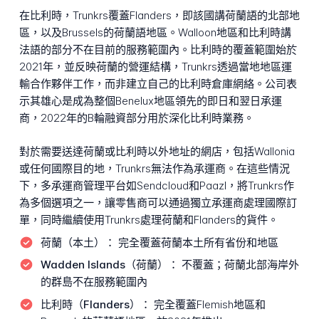
在比利時，Trunkrs覆蓋Flanders，即該國講荷蘭語的北部地
區，以及Brussels的荷蘭語地區。Walloon地區和比利時講
法語的部分不在目前的服務範圍內。比利時的覆蓋範圍始於
2021年，並反映荷蘭的營運結構，Trunkrs透過當地地區運
輸合作夥伴工作，而非建立自己的比利時倉庫網絡。公司表
示其雄心是成為整個Benelux地區領先的即日和翌日承運
商，2022年的B輪融資部分用於深化比利時業務。
對於需要送達荷蘭或比利時以外地址的網店，包括Wallonia
或任何國際目的地，Trunkrs無法作為承運商。在這些情況
下，多承運商管理平台如Sendcloud和Paazl，將Trunkrs作
為多個選項之一，讓零售商可以通過獨立承運商處理國際訂
單，同時繼續使用Trunkrs處理荷蘭和Flanders的貨件。
荷蘭（本土）：
完全覆蓋荷蘭本土所有省份和地區
Wadden Islands（荷蘭）：
不覆蓋；荷蘭北部海岸外
的群島不在服務範圍內
比利時（Flanders）：
完全覆蓋Flemish地區和