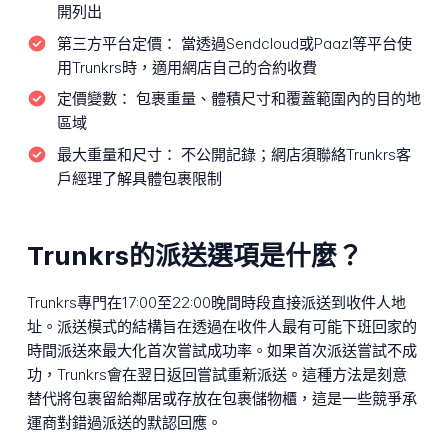
開列出
第三方平台定價：
當透過Sendcloud或Paazl等平台使
用Trunkrs時，適用網店自己的合約收費
定價變數：
包裹重量、體積尺寸和覆蓋範圍內的目的地
區域
最大重量和尺寸：
不公開記錄；網店須聯絡Trunkrs客
戶經理了解具體包裹限制
Trunkrs的派送選項是什麼？
Trunkrs專門在17:00至22:00晚間時段直接派送到收件人地
址。派送模式的結構旨在透過在收件人最有可能下班回家的
時間派送來最大化首次嘗試成功率。如果首次派送嘗試不成
功，Trunkrs會在翌日返回嘗試重新派送。這種方法是刻意
替代將包裹留給鄰居或存放在包裹儲物櫃，這是一些競爭承
運商對錯過派送的默認回應。