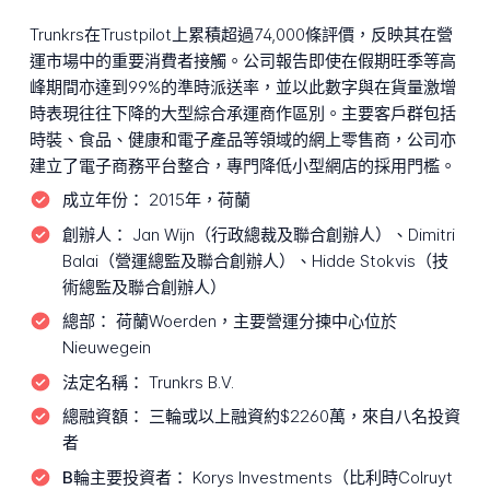
Trunkrs在Trustpilot上累積超過74,000條評價，反映其在營
運市場中的重要消費者接觸。公司報告即使在假期旺季等高
峰期間亦達到99%的準時派送率，並以此數字與在貨量激增
時表現往往下降的大型綜合承運商作區別。主要客戶群包括
時裝、食品、健康和電子產品等領域的網上零售商，公司亦
建立了電子商務平台整合，專門降低小型網店的採用門檻。
成立年份：
2015年，荷蘭
創辦人：
Jan Wijn（行政總裁及聯合創辦人）、Dimitri
Balai（營運總監及聯合創辦人）、Hidde Stokvis（技
術總監及聯合創辦人）
總部：
荷蘭Woerden，主要營運分揀中心位於
Nieuwegein
法定名稱：
Trunkrs B.V.
總融資額：
三輪或以上融資約$2260萬，來自八名投資
者
B輪主要投資者：
Korys Investments（比利時Colruyt