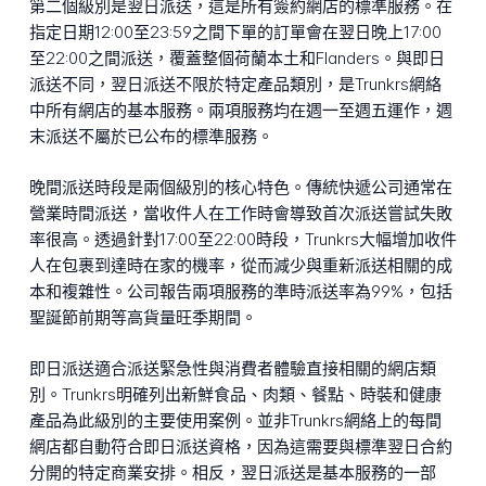
第二個級別是翌日派送，這是所有簽約網店的標準服務。在
指定日期12:00至23:59之間下單的訂單會在翌日晚上17:00
至22:00之間派送，覆蓋整個荷蘭本土和Flanders。與即日
派送不同，翌日派送不限於特定產品類別，是Trunkrs網絡
中所有網店的基本服務。兩項服務均在週一至週五運作，週
末派送不屬於已公布的標準服務。
晚間派送時段是兩個級別的核心特色。傳統快遞公司通常在
營業時間派送，當收件人在工作時會導致首次派送嘗試失敗
率很高。透過針對17:00至22:00時段，Trunkrs大幅增加收件
人在包裹到達時在家的機率，從而減少與重新派送相關的成
本和複雜性。公司報告兩項服務的準時派送率為99%，包括
聖誕節前期等高貨量旺季期間。
即日派送適合派送緊急性與消費者體驗直接相關的網店類
別。Trunkrs明確列出新鮮食品、肉類、餐點、時裝和健康
產品為此級別的主要使用案例。並非Trunkrs網絡上的每間
網店都自動符合即日派送資格，因為這需要與標準翌日合約
分開的特定商業安排。相反，翌日派送是基本服務的一部