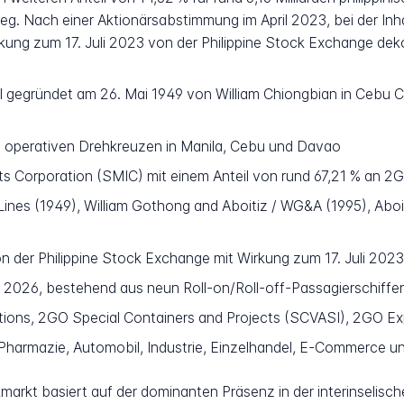
ieg. Nach einer Aktionärsabstimmung im April 2023, bei der I
ung zum 17. Juli 2023 von der Philippine Stock Exchange deko
iell gegründet am 26. Mai 1949 von William Chiongbian in Cebu 
en operativen Drehkreuzen in Manila, Cebu und Davao
 Corporation (SMIC) mit einem Anteil von rund 67,21 % an 2GO
Lines (1949), William Gothong and Aboitiz / WG&A (1995), Abo
von der Philippine Stock Exchange mit Wirkung zum 17. Juli 2023
 2026, bestehend aus neun Roll-on/Roll-off-Passagierschiffen
ons, 2GO Special Containers and Projects (SCVASI), 2GO Ex
harmazie, Automobil, Industrie, Einzelhandel, E-Commerce 
kmarkt basiert auf der dominanten Präsenz in der interinselis