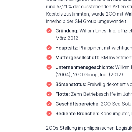
rund 67,21 % der ausstehenden Aktien st
Kapitals zustimmten, wurde 2GO mit Wirk
innerhalb der SM Group umgewandelt.
Gründung:
William Lines, Inc. offiz
März 2012
Hauptsitz:
Philippinen, mit wichtig
Muttergesellschaft:
SM Investments
Unternehmensgeschichte:
William 
(2004), 2GO Group, Inc. (2012)
Börsenstatus:
Freiwillig dekotiert 
Flotte:
Zehn Betriebsschiffe im Jahr
Geschäftsbereiche:
2GO Sea Soluti
Bediente Branchen:
Konsumgüter, P
2GOs Stellung im philippinischen Logisti