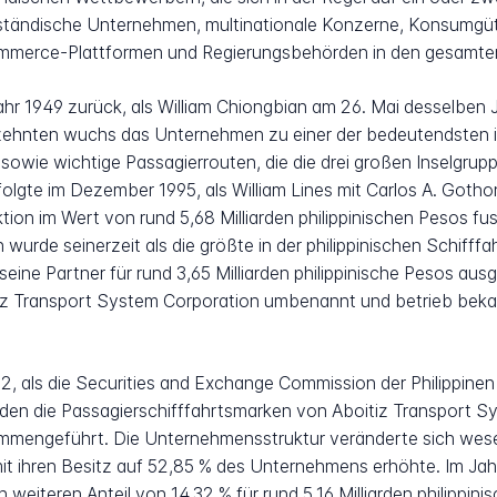
ständische Unternehmen, multinationale Konzerne, Konsumgüt
Commerce-Plattformen und Regierungsbehörden in den gesamten
hr 1949 zurück, als William Chiongbian am 26. Mai desselben Ja
hrzehnten wuchs das Unternehmen zu einer der bedeutendsten i
 sowie wichtige Passagierrouten, die die drei großen Inselgru
gte im Dezember 1995, als William Lines mit Carlos A. Gothon
tion im Wert von rund 5,68 Milliarden philippinischen Pesos fu
n wurde seinerzeit als die größte in der philippinischen Schiff
eine Partner für rund 3,65 Milliarden philippinische Pesos a
tiz Transport System Corporation umbenannt und betrieb bek
, als die Securities and Exchange Commission der Philippin
rden die Passagierschifffahrtsmarken von Aboitiz Transport S
mmengeführt. Die Unternehmensstruktur veränderte sich wesen
mit ihren Besitz auf 52,85 % des Unternehmens erhöhte. Im Ja
iteren Anteil von 14,32 % für rund 5,16 Milliarden philippin