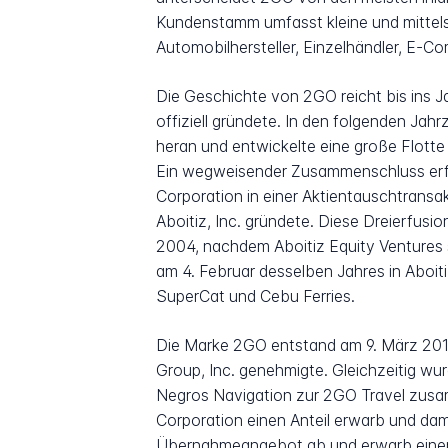
Kundenstamm umfasst kleine und mittel
Automobilhersteller, Einzelhändler, E-
Die Geschichte von 2GO reicht bis ins Ja
offiziell gründete. In den folgenden Ja
heran und entwickelte eine große Flotte
Ein wegweisender Zusammenschluss erfol
Corporation in einer Aktientauschtransak
Aboitiz, Inc. gründete. Diese Dreierfusio
2004, nachdem Aboitiz Equity Ventures s
am 4. Februar desselben Jahres in Aboi
SuperCat und Cebu Ferries.
Die Marke 2GO entstand am 9. März 2012
Group, Inc. genehmigte. Gleichzeitig wu
Negros Navigation zur 2GO Travel zusa
Corporation einen Anteil erwarb und da
Übernahmeangebot ab und erwarb einen we