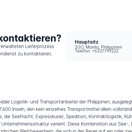
kontaktieren?
Hauptsitz
erwalteten Lieferprozess
2GO, Manila, Philippinen
Telefon: +6327799222
endienst zu kontaktieren.
odale Logistik- und Transportanbieter der Philippinen, ausgel
.600 Inseln, den kein einzelnes Transportmittel allein vollst
ppe, die Seefracht, Expresskurier, Spedition, Kontraktlogistik,
en Unternehmensstruktur vereint. Diese Kombination aus See-,
ndischen Wettbewerbern, die sich in der Regel auf ein oder z