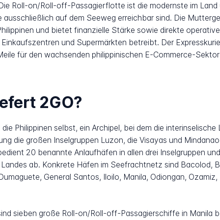
ie Roll-on/Roll-off-Passagierflotte ist die modernste im La
 die ausschließlich auf dem Seeweg erreichbar sind. Die Mutter
hilippinen und bietet finanzielle Stärke sowie direkte operativ
Einkaufszentren und Supermärkten betreibt. Der Expresskurie
n Meile für den wachsenden philippinischen E-Commerce-Sektor 
iefert 2GO?
ie Philippinen selbst, ein Archipel, bei dem die interinselisc
ng die großen Inselgruppen Luzon, die Visayas und Mindanao 
dient 20 benannte Anlaufhäfen in allen drei Inselgruppen un
Landes ab. Konkrete Häfen im Seefrachtnetz sind Bacolod, 
Dumaguete, General Santos, Iloilo, Manila, Odiongan, Ozamiz, 
sind sieben große Roll-on/Roll-off-Passagierschiffe in Manila