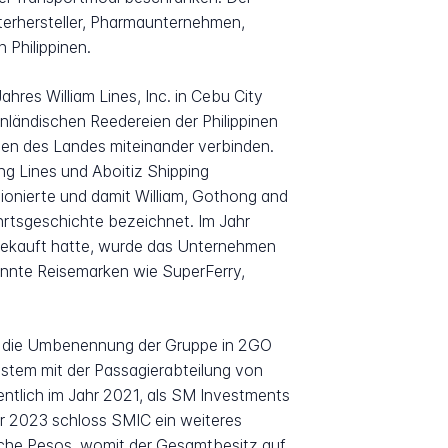
erhersteller, Pharmaunternehmen,
 Philippinen.
hres William Lines, Inc. in Cebu City
nländischen Reedereien der Philippinen
ppen des Landes miteinander verbinden.
g Lines und Aboitiz Shipping
sionierte und damit William, Gothong and
fahrtsgeschichte bezeichnet. Im Jahr
usgekauft hatte, wurde das Unternehmen
annte Reisemarken wie SuperFerry,
en die Umbenennung der Gruppe in 2GO
ystem mit der Passagierabteilung von
tlich im Jahr 2021, als SM Investments
hr 2023 schloss SMIC ein weiteres
ische Pesos, womit der Gesamtbesitz auf