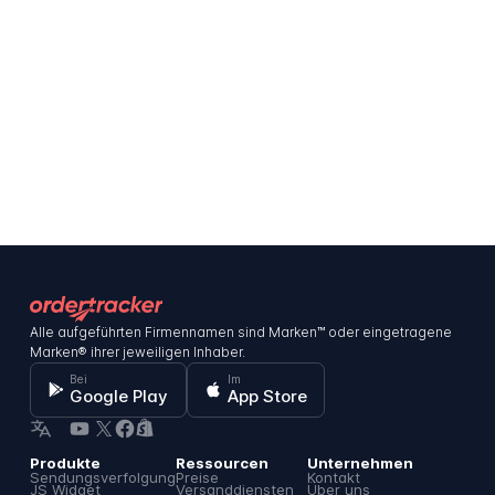
Alle aufgeführten Firmennamen sind Marken™ oder eingetragene
Marken® ihrer jeweiligen Inhaber.
Bei
Im
Google Play
App Store
Produkte
Ressourcen
Unternehmen
Sendungsverfolgung
Preise
Kontakt
JS Widget
Versanddiensten
Über uns