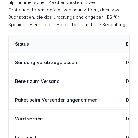
alphanumerischen Zeichen besteht: zwei
Großbuchstaben, gefolgt von neun Ziffern, dann zwei
Buchstaben, die das Ursprungsland angeben (ES für
Spanien). Hier sind die Hauptstatus und ihre Bedeutung:
Status
Besc
Sendung vorab zugelassen
Die S
Bereit zum Versand
Das P
Paket beim Versender angenommen
Das P
Wird sortiert
Das P
In Transit
Das P