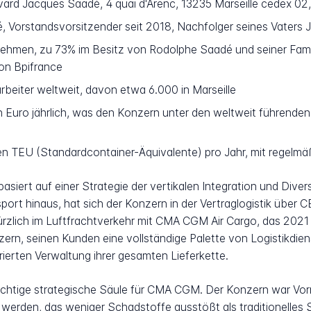
d Jacques Saadé, 4 quai d'Arenc, 13235 Marseille cedex 02,
 Vorstandsvorsitzender seit 2018, Nachfolger seines Vaters
ehmen, zu 73% im Besitz von Rodolphe Saadé und seiner Fami
von Bpifrance
beiter weltweit, davon etwa 6.000 in Marseille
 Euro jährlich, was den Konzern unter den weltweit führende
en TEU (Standardcontainer-Äquivalente) pro Jahr, mit regel
ert auf einer Strategie der vertikalen Integration und Diversi
ort hinaus, hat sich der Konzern in der Vertraglogistik über C
ürzlich im Luftfrachtverkehr mit CMA CGM Air Cargo, das 2021 
ern, seinen Kunden eine vollständige Palette von Logistikdie
ierten Verwaltung ihrer gesamten Lieferkette.
chtige strategische Säule für CMA CGM. Der Konzern war Vorre
 werden, das weniger Schadstoffe ausstößt als traditionelles 