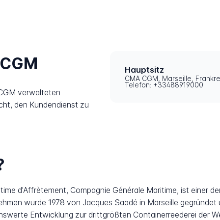
A CGM
Hauptsitz
CMA CGM, Marseille, Frankre
Telefon: +33488919000
 CGM verwalteten
icht, den Kundendienst zu
?
e d'Affrètement, Compagnie Générale Maritime, ist einer de
nehmen wurde 1978 von Jacques Saadé in Marseille gegründet u
werte Entwicklung zur drittgrößten Containerreederei der Wel