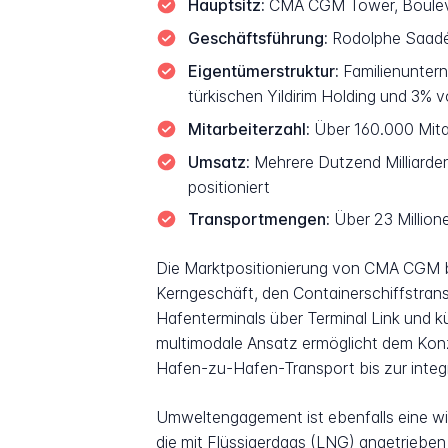
Hauptsitz:
CMA CGM Tower, Boulevar
Geschäftsführung:
Rodolphe Saadé,
Eigentümerstruktur:
Familienuntern
türkischen Yildirim Holding und 3% 
Mitarbeiterzahl:
Über 160.000 Mitar
Umsatz:
Mehrere Dutzend Milliarden
positioniert
Transportmengen:
Über 23 Million
Die Marktpositionierung von CMA CGM basi
Kerngeschäft, den Containerschiffstransp
Hafenterminals über Terminal Link und k
multimodale Ansatz ermöglicht dem Konz
Hafen-zu-Hafen-Transport bis zur integr
Umweltengagement ist ebenfalls eine wi
die mit Flüssigerdgas (LNG) angetrieben