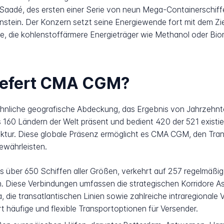
adé, des ersten einer Serie von neun Mega-Containerschiffe
nstein. Der Konzern setzt seine Energiewende fort mit dem Zie
iffe, die kohlenstoffärmere Energieträger wie Methanol oder B
liefert CMA CGM?
liche geografische Abdeckung, das Ergebnis von Jahrzehnte
s 160 Ländern der Welt präsent und bedient 420 der 521 exist
ktur. Diese globale Präsenz ermöglicht es CMA CGM, den Trans
ewährleisten.
ber 650 Schiffen aller Größen, verkehrt auf 257 regelmäßigen 
. Diese Verbindungen umfassen die strategischen Korridore As
die transatlantischen Linien sowie zahlreiche intraregionale V
t häufige und flexible Transportoptionen für Versender.