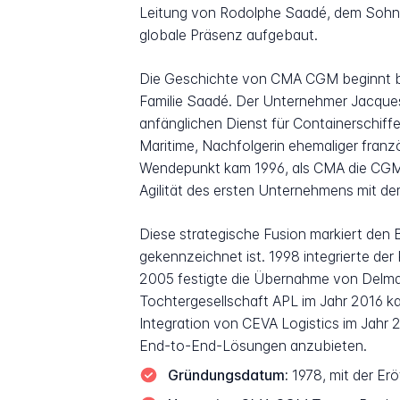
Leitung von Rodolphe Saadé, dem Sohn d
globale Präsenz aufgebaut.
Die Geschichte von CMA CGM beginnt besc
Familie Saadé. Der Unternehmer Jacques
anfänglichen Dienst für Containerschif
Maritime, Nachfolgerin ehemaliger franzö
Wendepunkt kam 1996, als CMA die CGM 
Agilität des ersten Unternehmens mit d
Diese strategische Fusion markiert den 
gekennzeichnet ist. 1998 integrierte de
2005 festigte die Übernahme von Delmas
Tochtergesellschaft APL im Jahr 2016 ka
Integration von CEVA Logistics im Jahr 
End-to-End-Lösungen anzubieten.
Gründungsdatum:
1978, mit der Erö