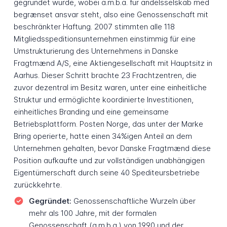
gegründet wurde, wobei a.m.b.a. für andelsselskab med
begrænset ansvar steht, also eine Genossenschaft mit
beschränkter Haftung. 2007 stimmten alle 118
Mitgliedsspeditionsunternehmen einstimmig für eine
Umstrukturierung des Unternehmens in Danske
Fragtmænd A/S, eine Aktiengesellschaft mit Hauptsitz in
Aarhus. Dieser Schritt brachte 23 Frachtzentren, die
zuvor dezentral im Besitz waren, unter eine einheitliche
Struktur und ermöglichte koordinierte Investitionen,
einheitliches Branding und eine gemeinsame
Betriebsplattform. Posten Norge, das unter der Marke
Bring operierte, hatte einen 34%igen Anteil an dem
Unternehmen gehalten, bevor Danske Fragtmænd diese
Position aufkaufte und zur vollständigen unabhängigen
Eigentümerschaft durch seine 40 Spediteursbetriebe
zurückkehrte.
Gegründet:
Genossenschaftliche Wurzeln über
mehr als 100 Jahre, mit der formalen
Genossenschaft (a.m.b.a.) von 1990 und der