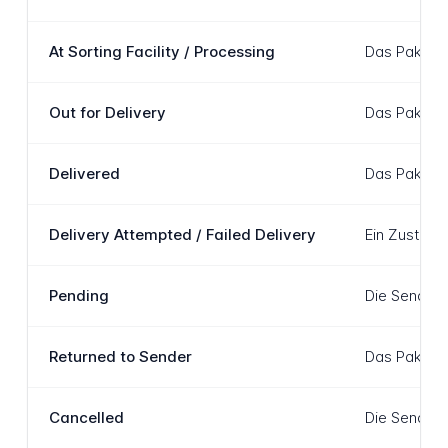
At Sorting Facility / Processing
Das Paket i
Out for Delivery
Das Paket w
Delivered
Das Paket w
Delivery Attempted / Failed Delivery
Ein Zustell
Pending
Die Sendung
Returned to Sender
Das Paket k
Cancelled
Die Sendung