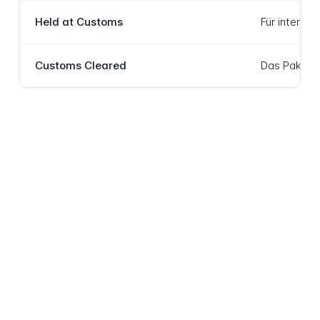
Held at Customs
Für interna
Customs Cleared
Das Paket h