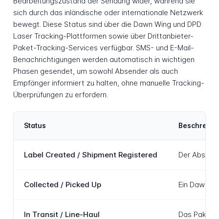
Bearbeitungszustand der Sendung wider, während sie
sich durch das inländische oder internationale Netzwerk
bewegt. Diese Status sind über die Dawn Wing und DPD
Laser Tracking-Plattformen sowie über Drittanbieter-
Paket-Tracking-Services verfügbar. SMS- und E-Mail-
Benachrichtigungen werden automatisch in wichtigen
Phasen gesendet, um sowohl Absender als auch
Empfänger informiert zu halten, ohne manuelle Tracking-
Überprüfungen zu erfordern.
Status
Beschreibu
Label Created / Shipment Registered
Der Absende
Collected / Picked Up
Ein Dawn Wi
In Transit / Line-Haul
Das Paket b