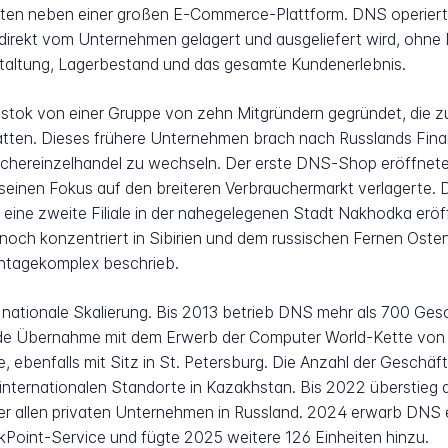
ten neben einer großen E-Commerce-Plattform. DNS operiert a
direkt vom Unternehmen gelagert und ausgeliefert wird, ohne 
estaltung, Lagerbestand und das gesamte Kundenerlebnis.
stok von einer Gruppe von zehn Mitgründern gegründet, die 
tten. Dieses frühere Unternehmen brach nach Russlands Fin
uchereinzelhandel zu wechseln. Der erste DNS-Shop eröffnete
inen Fokus auf den breiteren Verbrauchermarkt verlagerte. D
eine zweite Filiale in der nahegelegenen Stadt Nakhodka eröf
noch konzentriert in Sibirien und dem russischen Fernen Oste
ntagekomplex beschrieb.
 nationale Skalierung. Bis 2013 betrieb DNS mehr als 700 Ges
e Übernahme mit dem Erwerb der Computer World-Kette von 2
ebenfalls mit Sitz in St. Petersburg. Die Anzahl der Geschäfte
 internationalen Standorte in Kazakhstan. Bis 2022 überstie
er allen privaten Unternehmen in Russland. 2024 erwarb DNS 
kPoint-Service und fügte 2025 weitere 126 Einheiten hinzu.