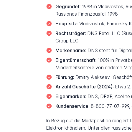
Gegründet:
1998 in Vladivostok, 
Russlands Finanzausfall 1998
Hauptsitz:
Vladivostok, Primorsky K
Rechtsträger:
DNS Retail LLC (Russ
Group LLC
Markenname:
DNS steht für Digit
Eigentümerschaft:
100% in Privatb
Minderheitsanteile von anderen Mit
Führung:
Dmitry Alekseev (Geschäfts
Anzahl Geschäfte (2024):
Etwa 2.
Eigenmarken:
DNS, DEXP, Aceline 
Kundenservice:
8-800-77-07-999, g
In Bezug auf die Marktposition rangiert 
Elektronikhändlern. Unter allen russisc