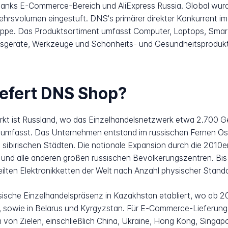
banks E-Commerce-Bereich und AliExpress Russia. Global wur
svolumen eingestuft. DNS's primärer direkter Konkurrent im r
uppe. Das Produktsortiment umfasst Computer, Laptops, Smar
tsgeräte, Werkzeuge und Schönheits- und Gesundheitsproduk
iefert DNS Shop?
t ist Russland, wo das Einzelhandelsnetzwerk etwa 2.700 Ge
 umfasst. Das Unternehmen entstand im russischen Fernen Ost
sibirischen Städten. Die nationale Expansion durch die 2010e
 und alle anderen großen russischen Bevölkerungszentren. Bi
eilten Elektronikketten der Welt nach Anzahl physischer Stan
ische Einzelhandelspräsenz in Kazakhstan etabliert, wo ab 20
 sowie in Belarus und Kyrgyzstan. Für E-Commerce-Lieferung
on Zielen, einschließlich China, Ukraine, Hong Kong, Singapo