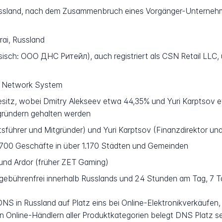
Russland, nach dem Zusammenbruch eines Vorgänger-Unterne
rai, Russland
isch: ООО ДНС Ритейл), auch registriert als CSN Retail LLC,
al Network System
esitz, wobei Dmitry Alekseev etwa 44,35% und Yuri Karptsov e
gründern gehalten werden
führer und Mitgründer) und Yuri Karptsov (Finanzdirektor un
700 Geschäfte in über 1.170 Städten und Gemeinden
und Ardor (früher ZET Gaming)
ebührenfrei innerhalb Russlands und 24 Stunden am Tag, 7 
DNS in Russland auf Platz eins bei Online-Elektronikverkäufen, 
hen Online-Händlern aller Produktkategorien belegt DNS Platz s