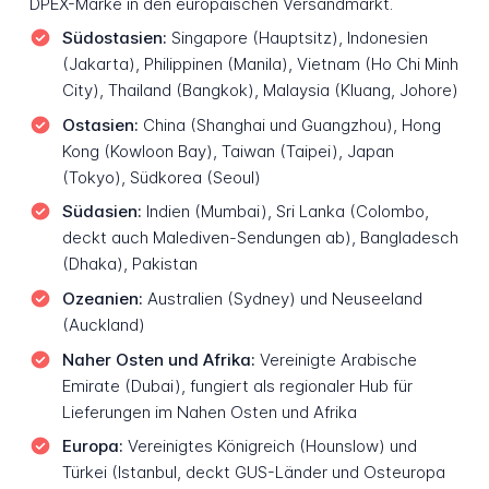
DPEX-Marke in den europäischen Versandmarkt.
Südostasien:
Singapore (Hauptsitz), Indonesien
(Jakarta), Philippinen (Manila), Vietnam (Ho Chi Minh
City), Thailand (Bangkok), Malaysia (Kluang, Johore)
Ostasien:
China (Shanghai und Guangzhou), Hong
Kong (Kowloon Bay), Taiwan (Taipei), Japan
(Tokyo), Südkorea (Seoul)
Südasien:
Indien (Mumbai), Sri Lanka (Colombo,
deckt auch Malediven-Sendungen ab), Bangladesch
(Dhaka), Pakistan
Ozeanien:
Australien (Sydney) und Neuseeland
(Auckland)
Naher Osten und Afrika:
Vereinigte Arabische
Emirate (Dubai), fungiert als regionaler Hub für
Lieferungen im Nahen Osten und Afrika
Europa:
Vereinigtes Königreich (Hounslow) und
Türkei (Istanbul, deckt GUS-Länder und Osteuropa