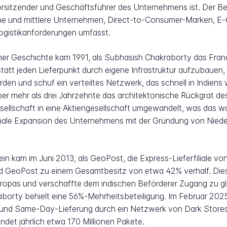
rsitzender und Geschäftsführer des Unternehmens ist. Der Bef
eine und mittlere Unternehmen, Direct-to-Consumer-Marken, 
ogistikanforderungen umfasst.
her Geschichte kam 1991, als Subhasish Chakraborty das Franchi
statt jeden Lieferpunkt durch eigene Infrastruktur aufzubauen
n und schuf ein verteiltes Netzwerk, das schnell in Indiens w
über mehr als drei Jahrzehnte das architektonische Rückgrat
sellschaft in eine Aktiengesellschaft umgewandelt, was das 
ionale Expansion des Unternehmens mit der Gründung von Niede
 kam im Juni 2013, als GeoPost, die Express-Lieferfiliale vo
d GeoPost zu einem Gesamtbesitz von etwa 42% verhalf. Die
ropas und verschaffte dem indischen Beförderer Zugang zu gl
aborty behielt eine 56%-Mehrheitsbeteiligung. Im Februar 202
und Same-Day-Lieferung durch ein Netzwerk von Dark Stores,
det jährlich etwa 170 Millionen Pakete.