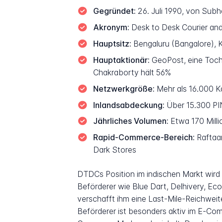
Gegründet:
26. Juli 1990, von Subh
Akronym:
Desk to Desk Courier an
Hauptsitz:
Bengaluru (Bangalore), K
Hauptaktionär:
GeoPost, eine Toch
Chakraborty hält 56%
Netzwerkgröße:
Mehr als 16.000 Ka
Inlandsabdeckung:
Über 15.300 PIN
Jährliches Volumen:
Etwa 170 Milli
Rapid-Commerce-Bereich:
Raftaar
Dark Stores
DTDCs Position im indischen Markt wird
Beförderer wie Blue Dart, Delhivery, Ec
verschafft ihm eine Last-Mile-Reichwei
Beförderer ist besonders aktiv im E-Co