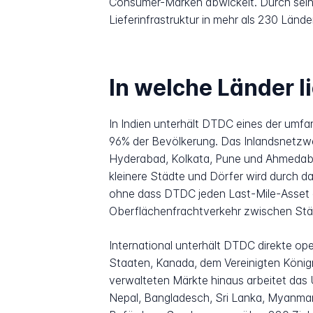
Consumer-Marken abwickelt. Durch seine
Lieferinfrastruktur in mehr als 230 Lände
In welche Länder l
In Indien unterhält DTDC eines der umf
96% der Bevölkerung. Das Inlandsnetzwer
Hyderabad, Kolkata, Pune und Ahmedaba
kleinere Städte und Dörfer wird durch d
ohne dass DTDC jeden Last-Mile-Asset d
Oberflächenfrachtverkehr zwischen Stä
International unterhält DTDC direkte ope
Staaten, Kanada, dem Vereinigten Königre
verwalteten Märkte hinaus arbeitet das
Nepal, Bangladesch, Sri Lanka, Myanmar