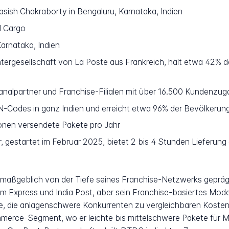
asish Chakraborty in Bengaluru, Karnataka, Indien
d Cargo
arnataka, Indien
tergesellschaft von La Poste aus Frankreich, hält etwa 42%
nalpartner und Franchise-Filialen mit über 16.500 Kundenzug
-Codes in ganz Indien und erreicht etwa 96% der Bevölkerun
onen versendete Pakete pro Jahr
, gestartet im Februar 2025, bietet 2 bis 4 Stunden Lieferu
 maßgeblich von der Tiefe seines Franchise-Netzwerks gepräg
om Express und India Post, aber sein Franchise-basiertes Mode
te, die anlagenschwere Konkurrenten zu vergleichbaren Koste
mmerce-Segment, wo er leichte bis mittelschwere Pakete für M