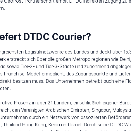
 GeoPost-Partnerschaft erhält DTDC indirekten Zugang zu ei
rn.
iefert DTDC Courier?
angreichsten Logistiknetzwerke des Landes und deckt über 15
k erstreckt sich über alle großen Metropolregionen wie Delhi
d sowie Tier-2- und Tier-3-Städte und zunehmend abgelegene 
as Franchise-Modell ermöglicht, das Zugangspunkte und Liefera
irekt besitzen muss. Das Unternehmen betreibt auch eine Fl
dten.
rative Präsenz in über 21 Ländern, einschließlich eigener Büros
ich, den Vereinigten Arabischen Emiraten, Singapur, Malaysia 
 Unternehmen durch ein Netzwerk von assoziierten Beförderer 
, Thailand Hong Kong, Kenia und Israel. Durch seine DTDC Wo