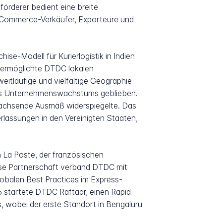
örderer bedient eine breite
E-Commerce-Verkäufer, Exporteure und
se-Modell für Kurierlogistik in Indien
, ermöglichte DTDC lokalen
eitläufige und vielfältige Geographie
 des Unternehmenswachstums geblieben.
wachsende Ausmaß widerspiegelte. Das
rlassungen in den Vereinigten Staaten,
n La Poste, der französischen
se Partnerschaft verband DTDC mit
obalen Best Practices im Express-
5 startete DTDC Raftaar, einen Rapid-
 wobei der erste Standort in Bengaluru