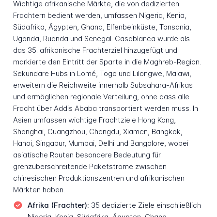
Wichtige afrikanische Märkte, die von dedizierten
Frachtern bedient werden, umfassen Nigeria, Kenia,
Südafrika, Ägypten, Ghana, Elfenbeinküste, Tansania,
Uganda, Ruanda und Senegal. Casablanca wurde als
das 35. afrikanische Frachterziel hinzugefügt und
markierte den Eintritt der Sparte in die Maghreb-Region.
Sekundäre Hubs in Lomé, Togo und Lilongwe, Malawi,
erweitern die Reichweite innerhalb Subsahara-Afrikas
und ermöglichen regionale Verteilung, ohne dass alle
Fracht über Addis Ababa transportiert werden muss. In
Asien umfassen wichtige Frachtziele Hong Kong,
Shanghai, Guangzhou, Chengdu, Xiamen, Bangkok,
Hanoi, Singapur, Mumbai, Delhi und Bangalore, wobei
asiatische Routen besondere Bedeutung für
grenzüberschreitende Paketströme zwischen
chinesischen Produktionszentren und afrikanischen
Märkten haben.
Afrika (Frachter):
35 dedizierte Ziele einschließlich
Nigeria, Kenia, Südafrika, Ägypten, Ghana,