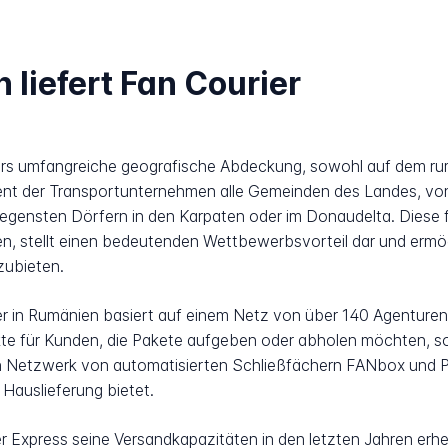
 liefert Fan Courier
ers umfangreiche geografische Abdeckung, sowohl auf dem rum
ient der Transportunternehmen alle Gemeinden des Landes, vo
egensten Dörfern in den Karpaten oder im Donaudelta. Diese 
, stellt einen bedeutenden Wettbewerbsvorteil dar und ermög
zubieten.
er in Rumänien basiert auf einem Netz von über 140 Agenturen
e für Kunden, die Pakete aufgeben oder abholen möchten, sowi
ein Netzwerk von automatisierten Schließfächern FANbox und Pi
 Hauslieferung bietet.
er Express seine Versandkapazitäten in den letzten Jahren erhe