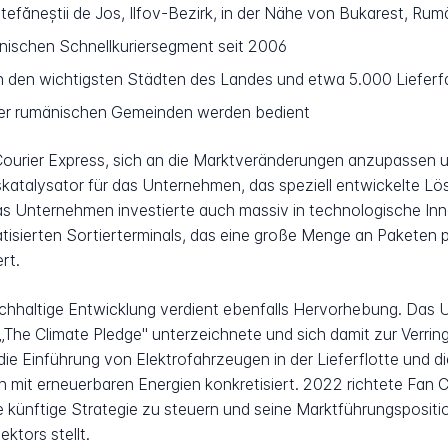
tefăneștii de Jos, Ilfov-Bezirk, in der Nähe von Bukarest, Rum
nischen Schnellkuriersegment seit 2006
n den wichtigsten Städten des Landes und etwa 5.000 Liefer
r rumänischen Gemeinden werden bedient
Courier Express, sich an die Marktveränderungen anzupassen 
talysator für das Unternehmen, das speziell entwickelte Lös
s Unternehmen investierte auch massiv in technologische Inn
tisierten Sortierterminals, das eine große Menge an Paketen 
rt.
chhaltige Entwicklung verdient ebenfalls Hervorhebung. Das
The Climate Pledge" unterzeichnete und sich damit zur Verr
h die Einführung von Elektrofahrzeugen in der Lieferflotte und 
en mit erneuerbaren Energien konkretisiert. 2022 richtete Fan
e künftige Strategie zu steuern und seine Marktführungsposit
ktors stellt.