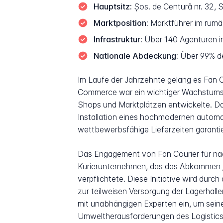
Hauptsitz:
Șos. de Centură nr. 32, S
Marktposition:
Marktführer im rumä
Infrastruktur:
Über 140 Agenturen i
Nationale Abdeckung:
Über 99% de
Im Laufe der Jahrzehnte gelang es Fan 
Commerce war ein wichtiger Wachstumska
Shops und Marktplätzen entwickelte. Da
Installation eines hochmodernen automa
wettbewerbsfähige Lieferzeiten garantie
Das Engagement von Fan Courier für na
Kurierunternehmen, das das Abkommen „
verpflichtete. Diese Initiative wird durc
zur teilweisen Versorgung der Lagerhall
mit unabhängigen Experten ein, um sein
Umweltherausforderungen des Logisticse