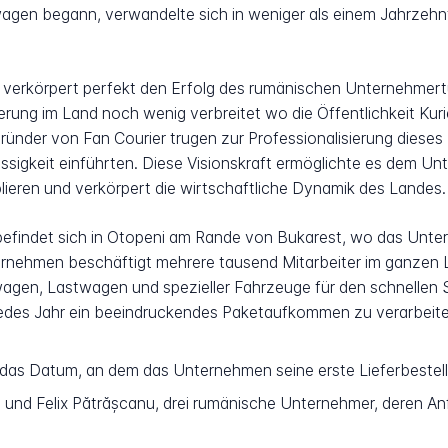
agen begann, verwandelte sich in weniger als einem Jahrzehnt
 verkörpert perfekt den Erfolg des rumänischen Unternehmer
rung im Land noch wenig verbreitet wo die Öffentlichkeit Kuri
Gründer von Fan Courier trugen zur Professionalisierung dieses
ssigkeit einführten. Diese Visionskraft ermöglichte es dem Unt
blieren und verkörpert die wirtschaftliche Dynamik des Landes.
 befindet sich in Otopeni am Rande von Bukarest, wo das Un
ernehmen beschäftigt mehrere tausend Mitarbeiter im ganzen L
wagen, Lastwagen und spezieller Fahrzeuge für den schnellen S
, jedes Jahr ein beeindruckendes Paketaufkommen zu verarbeit
 das Datum, an dem das Unternehmen seine erste Lieferbestellu
ai und Felix Pătrășcanu, drei rumänische Unternehmer, dere