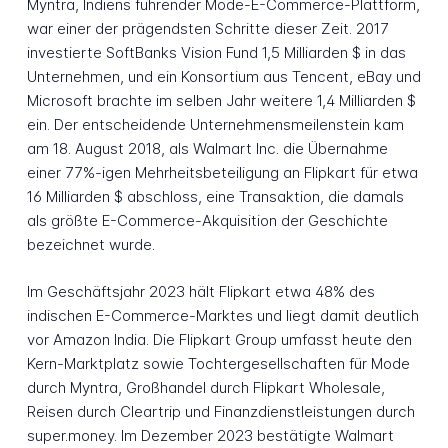
Myntra, Indiens führender Mode-E-Commerce-Plattform,
war einer der prägendsten Schritte dieser Zeit. 2017
investierte SoftBanks Vision Fund 1,5 Milliarden $ in das
Unternehmen, und ein Konsortium aus Tencent, eBay und
Microsoft brachte im selben Jahr weitere 1,4 Milliarden $
ein. Der entscheidende Unternehmensmeilenstein kam
am 18. August 2018, als Walmart Inc. die Übernahme
einer 77%-igen Mehrheitsbeteiligung an Flipkart für etwa
16 Milliarden $ abschloss, eine Transaktion, die damals
als größte E-Commerce-Akquisition der Geschichte
bezeichnet wurde.
Im Geschäftsjahr 2023 hält Flipkart etwa 48% des
indischen E-Commerce-Marktes und liegt damit deutlich
vor Amazon India. Die Flipkart Group umfasst heute den
Kern-Marktplatz sowie Tochtergesellschaften für Mode
durch Myntra, Großhandel durch Flipkart Wholesale,
Reisen durch Cleartrip und Finanzdienstleistungen durch
super.money. Im Dezember 2023 bestätigte Walmart