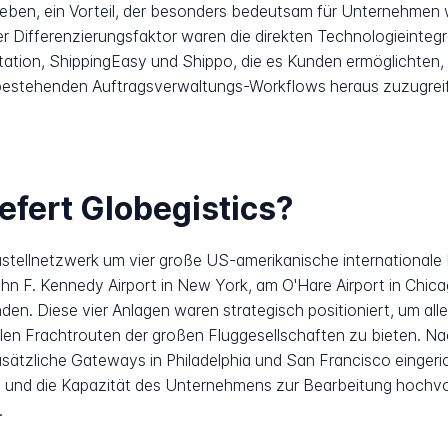
ben, ein Vorteil, der besonders bedeutsam für Unternehmen w
er Differenzierungsfaktor waren die direkten Technologieint
tation, ShippingEasy und Shippo, die es Kunden ermöglichten, 
 bestehenden Auftragsverwaltungs-Workflows heraus zuzugrei
iefert Globegistics?
ustellnetzwerk um vier große US-amerikanische international
hn F. Kennedy Airport in New York, am O'Hare Airport in Chica
nden. Diese vier Anlagen waren strategisch positioniert, um a
alen Frachtrouten der großen Fluggesellschaften zu bieten. 
sätzliche Gateways in Philadelphia und San Francisco eingeri
e und die Kapazität des Unternehmens zur Bearbeitung hoch
.