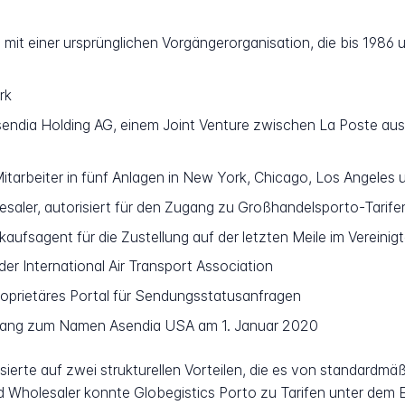
mit einer ursprünglichen Vorgängerorganisation, die bis 198
rk
ndia Holding AG, einem Joint Venture zwischen La Poste aus
itarbeiter in fünf Anlagen in New York, Chicago, Los Angeles 
esaler, autorisiert für den Zugang zu Großhandelsporto-Tarife
kaufsagent für die Zustellung auf der letzten Meile im Vereinig
 der International Air Transport Association
roprietäres Portal für Sendungsstatusanfragen
gang zum Namen Asendia USA am 1. Januar 2020
rte auf zwei strukturellen Vorteilen, die es von standardmäßi
d Wholesaler konnte Globegistics Porto zu Tarifen unter dem 