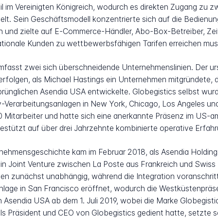
ail im Vereinigten Königreich, wodurch es direkten Zugang zu
hielt. Sein Geschäftsmodell konzentrierte sich auf die Bedie
n und zielte auf E-Commerce-Händler, Abo-Box-Betreiber, Zeit
ationale Kunden zu wettbewerbsfähigen Tarifen erreichen mus
fasst zwei sich überschneidende Unternehmenslinien. Der ur
verfolgen, als Michael Hastings ein Unternehmen mitgründete,
sprünglichen Asendia USA entwickelte. Globegistics selbst wu
-Verarbeitungsanlagen in New York, Chicago, Los Angeles und
 Mitarbeiter und hatte sich eine anerkannte Präsenz im US-
gestützt auf über drei Jahrzehnte kombinierte operative Erfa
nehmensgeschichte kam im Februar 2018, als Asendia Holding
 ein Joint Venture zwischen La Poste aus Frankreich und Swis
n zunächst unabhängig, während die Integration voranschrit
age in San Francisco eröffnet, wodurch die Westküstenpräs
endia USA ab dem 1. Juli 2019, wobei die Marke Globegistics
ls Präsident und CEO von Globegistics gedient hatte, setzte s