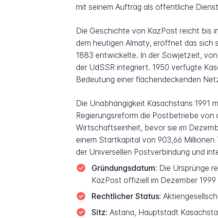
mit seinem Auftrag als öffentliche Dienst
Die Geschichte von KazPost reicht bis in
dem heutigen Almaty, eröffnet das sich s
1883 entwickelte. In der Sowjetzeit, vo
der UdSSR integriert. 1950 verfügte Kas
Bedeutung einer flächendeckenden Netz
Die Unabhängigkeit Kasachstans 1991 mar
Regierungsreform die Postbetriebe von
Wirtschaftseinheit, bevor sie im Dezemb
einem Startkapital von 903,66 Millionen T
der Universellen Postverbindung und inte
Gründungsdatum:
Die Ursprünge re
KazPost offiziell im Dezember 199
Rechtlicher Status:
Aktiengesellscha
Sitz:
Astana, Hauptstadt Kasachst