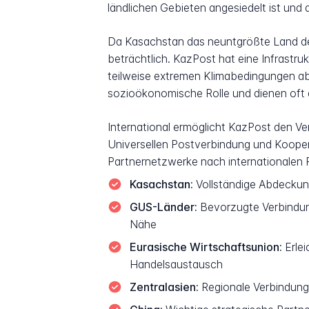
ländlichen Gebieten angesiedelt ist und
Da Kasachstan das neuntgrößte Land der 
beträchtlich. KazPost hat eine Infrastruk
teilweise extremen Klimabedingungen ab
sozioökonomische Rolle und dienen oft al
International ermöglicht KazPost den Ve
Universellen Postverbindung und Koope
Partnernetzwerke nach internationalen P
Kasachstan:
Vollständige Abdeckung 
GUS-Länder:
Bevorzugte Verbindun
Nähe
Eurasische Wirtschaftsunion:
Erlei
Handelsaustausch
Zentralasien:
Regionale Verbindunge