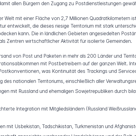
 damit allen Bürgern den Zugang zu Postdienstleistungen gewähr
Welt mit einer Fläche von 2,7 Millionen Quadratkilometern ist,
tur entwickelt, die dieses riesige Territorium mit stark unters
decken kann. Die in ländlichen Gebieten angesiedelten Postäm
s Zentren wirtschaftlicher Aktivität für isolierte Gemeinden.
rsand von Post und Paketen in mehr als 200 Länder und Territor
rationsabkommen mit Postbetreibern auf der ganzen Welt. Int
ostkonventionen, was Kontinuität des Trackings und Servicequ
des nationalen Territoriums, einschließlich aller Verwaltungs
gen mit Russland und ehemaligen Sowjetrepubliken durch bil
chterte Integration mit Mitgliedsländern (Russland Weißrussland
n mit Usbekistan, Tadschikistan, Turkmenistan und Afghanis