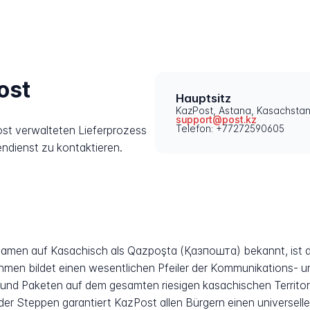
ost
Hauptsitz
KazPost, Astana, Kasachsta
support@post.kz
Telefon: +77272590605
st verwalteten Lieferprozess
endienst zu kontaktieren.
Namen auf Kasachisch als Qazpoşta (Қазпошта) bekannt, ist de
men bildet einen wesentlichen Pfeiler der Kommunikations- un
 und Paketen auf dem gesamten riesigen kasachischen Territor
der Steppen garantiert KazPost allen Bürgern einen universell