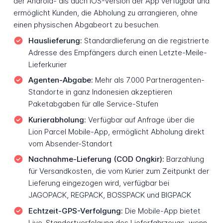
der Android- als auch iOS-Version der App verfügbar und
ermöglicht Kunden, die Abholung zu arrangieren, ohne
einen physischen Abgabeort zu besuchen.
Hauslieferung:
Standardlieferung an die registrierte
Adresse des Empfängers durch einen Letzte-Meile-
Lieferkurier
Agenten-Abgabe:
Mehr als 7.000 Partneragenten-
Standorte in ganz Indonesien akzeptieren
Paketabgaben für alle Service-Stufen
Kurierabholung:
Verfügbar auf Anfrage über die
Lion Parcel Mobile-App, ermöglicht Abholung direkt
vom Absender-Standort
Nachnahme-Lieferung (COD Ongkir):
Barzahlung
für Versandkosten, die vom Kurier zum Zeitpunkt der
Lieferung eingezogen wird, verfügbar bei
JAGOPACK, REGPACK, BOSSPACK und BIGPACK
Echtzeit-GPS-Verfolgung:
Die Mobile-App bietet
Live-Standortverfolgung des Lieferfahrzeugs, wenn