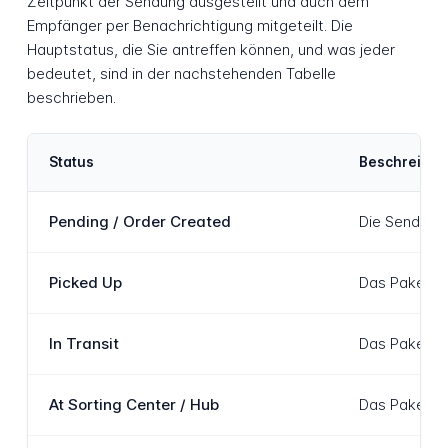
Zeitpunkt der Sendung ausgestellt und auch dem
Empfänger per Benachrichtigung mitgeteilt. Die
Hauptstatus, die Sie antreffen können, und was jeder
bedeutet, sind in der nachstehenden Tabelle
beschrieben.
Status
Beschreibu
Pending / Order Created
Die Sendung 
Picked Up
Das Paket wu
In Transit
Das Paket be
At Sorting Center / Hub
Das Paket is