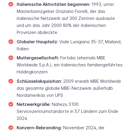
Italienische Aktivitäten begannen:
1993, unter
Masterlizenzgeber Graziano Fiorelli, der das
italienische Netzwerk auf 300 Zentren ausbaute
und um das Jahr 2000 80% der italienischen
Provinzen abdeckte
Globaler Hauptsitz:
Viale Lunigiana 35-37, Mailand,
Italien
Muttergesellschaft:
Fortidia (ehemals MBE
Worldwide S.p.A.), ein italienisches familiengeführtes
Holdingkonzern
Schlüsselakquisition:
2009 erwarb MBE Worldwide
das gesamte globale MBE-Netzwerk außerhalb
Nordamerikas von UPS
Netzwerkgröße:
Nahezu 3.100
Servicezentrumstandorte in 57 Ländern zum Ende
2024
Konzern-Rebranding:
November 2024, die