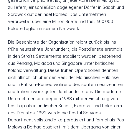
gesetzlich verpflichtet ist, an jede Adresse in Malaysia
zu liefern, einschließlich abgelegener Dörfer in Sabah und
Sarawak auf der Insel Borneo. Das Unternehmen
verarbeitet über eine Million Briefe und fast 400.000
Pakete täglich in seinem Netzwerk.
Die Geschichte der Organisation reicht zurück bis ins
frühe neunzehnte Jahrhundert, als Postdienste erstmals
in den Straits Settlements etabliert wurden, bestehend
aus Penang, Malacca und Singapore unter britischer
Kolonialverwaltung. Diese frühen Operationen dehnten
sich allmählich über den Rest der Malaiischen Halbinsel
und in Britisch-Borneo während des späten neunzehnten
und frühen zwanzigsten Jahrhunderts aus. Die moderne
Unternehmensära begann 1988 mit der Einführung von
Pos Laju als inländischer Kurier-, Express- und Paketarm
des Dienstes. 1992 wurde die Postal Services
Department vollständig korporatisiert und formal als Pos
Malaysia Berhad etabliert, mit dem Übergang von einer