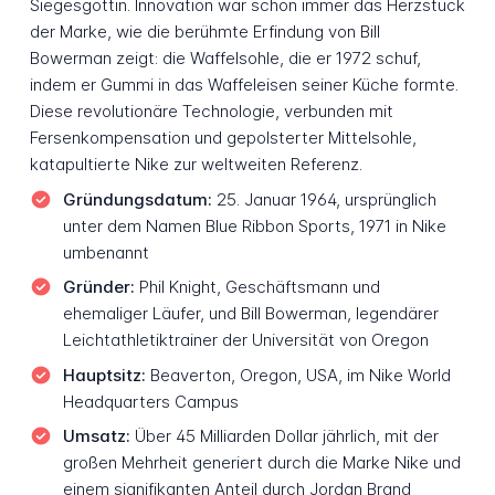
Siegesgöttin. Innovation war schon immer das Herzstück
der Marke, wie die berühmte Erfindung von Bill
Bowerman zeigt: die Waffelsohle, die er 1972 schuf,
indem er Gummi in das Waffeleisen seiner Küche formte.
Diese revolutionäre Technologie, verbunden mit
Fersenkompensation und gepolsterter Mittelsohle,
katapultierte Nike zur weltweiten Referenz.
Gründungsdatum:
25. Januar 1964, ursprünglich
unter dem Namen Blue Ribbon Sports, 1971 in Nike
umbenannt
Gründer:
Phil Knight, Geschäftsmann und
ehemaliger Läufer, und Bill Bowerman, legendärer
Leichtathletiktrainer der Universität von Oregon
Hauptsitz:
Beaverton, Oregon, USA, im Nike World
Headquarters Campus
Umsatz:
Über 45 Milliarden Dollar jährlich, mit der
großen Mehrheit generiert durch die Marke Nike und
einem signifikanten Anteil durch Jordan Brand