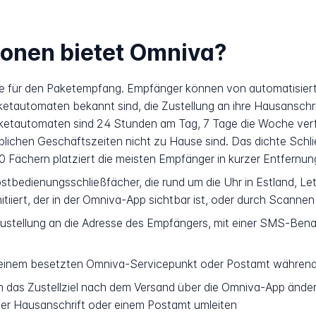
ionen bietet Omniva?
äle für den Paketempfang. Empfänger können von automatisie
ketautomaten bekannt sind, die Zustellung an ihre Hausanschri
etautomaten sind 24 Stunden am Tag, 7 Tage die Woche verfüg
lichen Geschäftszeiten nicht zu Hause sind. Das dichte Schli
0 Fächern platziert die meisten Empfänger in kurzer Entfernu
tbedienungsschließfächer, die rund um die Uhr in Estland, Let
nitiiert, der in der Omniva-App sichtbar ist, oder durch Scan
ustellung an die Adresse des Empfängers, mit einer SMS-Ben
inem besetzten Omniva-Servicepunkt oder Postamt während 
das Zustellziel nach dem Versand über die Omniva-App änder
er Hausanschrift oder einem Postamt umleiten