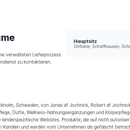
lame
Hauptsitz
Oriflame, Schaffhausen, Sch
ame verwalteten Lieferprozess
endienst zu kontaktieren.
ockholm, Schweden, von Jonas af Jochnick, Robert af Jochnic
flege, Düfte, Wellness-Nahrungsergänzungen und Körperpflege
 länderspezifische Websites. Produkte, die auf nicht autorisie
len Kanälen und werden vom Unternehmen als gefälscht betrach