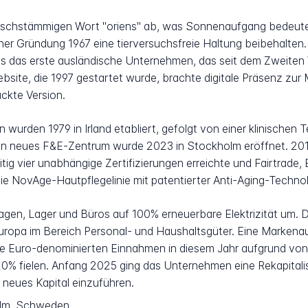
inischstämmigen Wort "oriens" ab, was Sonnenaufgang bedeute
er Gründung 1967 eine tierversuchsfreie Haltung beibehalten. 
es das erste ausländische Unternehmen, das seit dem Zweiten
site, die 1997 gestartet wurde, brachte digitale Präsenz zur M
uckte Version.
wurden 1979 in Irland etabliert, gefolgt von einer klinischen
Ein neues F&E-Zentrum wurde 2023 in Stockholm eröffnet. 2011
eitig vier unabhängige Zertifizierungen erreichte und Fairtrade
e NovAge-Hautpflegelinie mit patentierter Anti-Aging-Technol
lagen, Lager und Büros auf 100% erneuerbare Elektrizität um. 
uropa im Bereich Personal- und Haushaltsgüter. Eine Markena
ie Euro-denominierten Einnahmen in diesem Jahr aufgrund von
 20% fielen. Anfang 2025 ging das Unternehmen eine Rekapitali
neues Kapital einzuführen.
olm, Schweden