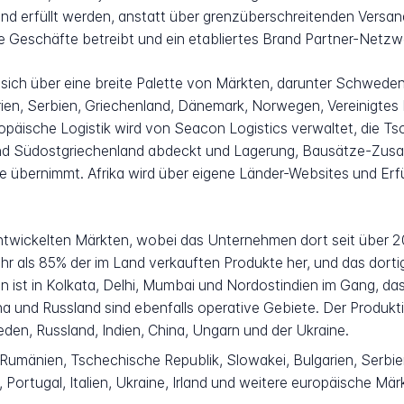
d erfüllt werden, anstatt über grenzüberschreitenden Versand
ve Geschäfte betreibt und ein etabliertes Brand Partner-Netzw
 sich über eine breite Palette von Märkten, darunter Schwede
ien, Serbien, Griechenland, Dänemark, Norwegen, Vereinigtes 
europäische Logistik wird von Seacon Logistics verwaltet, die 
 und Südostgriechenland abdeckt und Lagerung, Bausätze-Zu
 übernimmt. Afrika wird über eigene Länder-Websites und Erfül
ntwickelten Märkten, wobei das Unternehmen dort seit über 20
mehr als 85% der im Land verkauften Produkte her, und das dor
n ist in Kolkata, Delhi, Mumbai und Nordostindien im Gang, d
hina und Russland sind ebenfalls operative Gebiete. Der Prod
den, Russland, Indien, China, Ungarn und der Ukraine.
umänien, Tschechische Republik, Slowakei, Bulgarien, Serbi
 Portugal, Italien, Ukraine, Irland und weitere europäische Mär