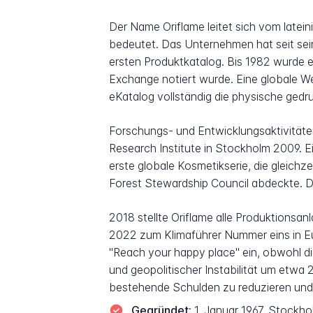
Der Name Oriflame leitet sich vom late
bedeutet. Das Unternehmen hat seit sein
ersten Produktkatalog. Bis 1982 wurde 
Exchange notiert wurde. Eine globale Web
eKatalog vollständig die physische gedr
Forschungs- und Entwicklungsaktivitäten 
Research Institute in Stockholm 2009. 
erste globale Kosmetikserie, die gleichz
Forest Stewardship Council abdeckte. Di
2018 stellte Oriflame alle Produktionsan
2022 zum Klimaführer Nummer eins in E
"Reach your happy place" ein, obwohl d
und geopolitischer Instabilität um etwa
bestehende Schulden zu reduzieren und 
Gegründet:
1. Januar 1967, Stockh