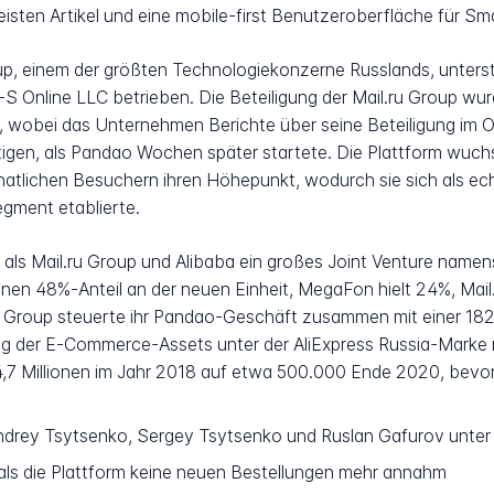
eisten Artikel und eine mobile-first Benutzeroberfläche für S
up, einem der größten Technologiekonzerne Russlands, unterst
S Online LLC betrieben. Die Beteiligung der Mail.ru Group wu
 wobei das Unternehmen Berichte über seine Beteiligung im O
ätigen, als Pandao Wochen später startete. Die Plattform wuchs
atlichen Besuchern ihren Höhepunkt, wodurch sie sich als ech
ment etablierte.
ls Mail.ru Group und Alibaba ein großes Joint Venture namens 
nen 48%-Anteil an der neuen Einheit, MegaFon hielt 24%, Mail.
ru Group steuerte ihr Pandao-Geschäft zusammen mit einer 182 M
rung der E-Commerce-Assets unter der AliExpress Russia-Marke
4,7 Millionen im Jahr 2018 auf etwa 500.000 Ende 2020, bevo
rey Tsytsenko, Sergey Tsytsenko und Ruslan Gafurov unter 
ls die Plattform keine neuen Bestellungen mehr annahm