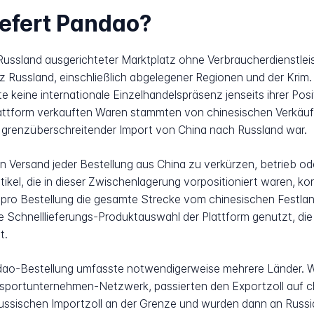
iefert Pandao?
 Russland ausgerichteter Marktplatz ohne Verbraucherdienstle
z Russland, einschließlich abgelegener Regionen und der Krim.
 keine internationale Einzelhandelspräsenz jenseits ihrer Posit
Plattform verkauften Waren stammten von chinesischen Verkäuf
 grenzüberschreitender Import von China nach Russland war.
n Versand jeder Bestellung aus China zu verkürzen, betrieb od
tikel, die in dieser Zwischenlagerung vorpositioniert waren, ko
 pro Bestellung die gesamte Strecke vom chinesischen Festla
 Schnelllieferungs-Produktauswahl der Plattform genutzt, die 
t.
ndao-Bestellung umfasste notwendigerweise mehrere Länder. W
sportunternehmen-Netzwerk, passierten den Exportzoll auf ch
 russischen Importzoll an der Grenze und wurden dann an Russia