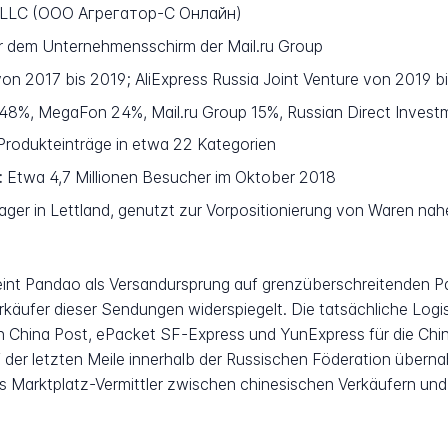
e LLC (ООО Агрегатор-С Онлайн)
 dem Unternehmensschirm der Mail.ru Group
von 2017 bis 2019; AliExpress Russia Joint Venture von 2019 b
48%, MegaFon 24%, Mail.ru Group 15%, Russian Direct Inves
Produkteinträge in etwa 22 Kategorien
:
Etwa 4,7 Millionen Besucher im Oktober 2018
ger in Lettland, genutzt zur Vorpositionierung von Waren nah
int Pandao als Versandursprung auf grenzüberschreitenden Pa
rkäufer dieser Sendungen widerspiegelt. Die tatsächliche Logi
lich China Post, ePacket SF-Express und YunExpress für die C
 der letzten Meile innerhalb der Russischen Föderation übern
 als Marktplatz-Vermittler zwischen chinesischen Verkäufern un