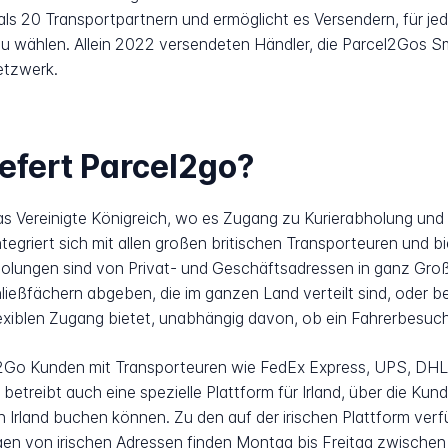
ls 20 Transportpartnern und ermöglicht es Versendern, für je
 zu wählen. Allein 2022 versendeten Händler, die Parcel2Go
etzwerk.
iefert Parcel2go?
as Vereinigte Königreich, wo es Zugang zu Kurierabholung und 
 integriert sich mit allen großen britischen Transporteuren un
holungen sind von Privat- und Geschäftsadressen in ganz Groß
ießfächern abgeben, die im ganzen Land verteilt sind, oder be
xiblen Zugang bietet, unabhängig davon, ob ein Fahrerbesuch 
cel2Go Kunden mit Transporteuren wie FedEx Express, UPS, DHL
etreibt auch eine spezielle Plattform für Irland, über die Kun
n Irland buchen können. Zu den auf der irischen Plattform ver
n von irischen Adressen finden Montag bis Freitag zwischen 9