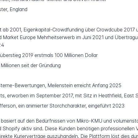
ter, England
 ab 2001, Eigenkapital-Crowdfunding über Crowdcube 2017 un
Market Europe Mehrheitserwerb im Juni 2021 und Übertragun
24
berstieg 2019 erstmals 100 Millionen Dollar
Millionen seit der Gründung
terne-Bewertungen, Meilenstein erreicht Anfang 2025
ets, erworben im September 2017, mit Sitz in Heathfield, East 
erson, ein animierter Storchcharakter, eingeführt 2023
 basiert auf den Bedürfnissen von Mikro-KMU und volumenstar
 Shopify aktiv sind. Diese Kunden benötigen professionellen
direkte Kurierverträge auszuhandeln. Die Plattform löst dies d