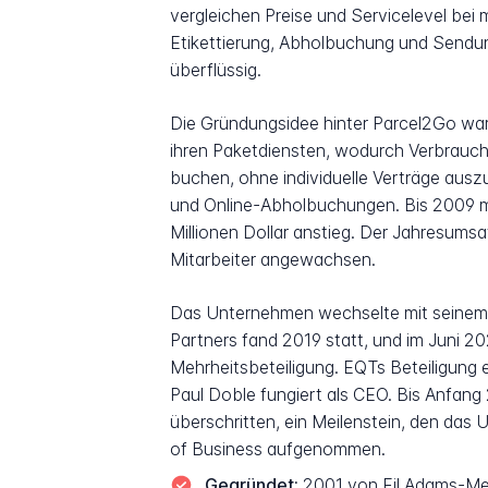
vergleichen Preise und Servicelevel bei
Etikettierung, Abholbuchung und Sendun
überflüssig.
Die Gründungsidee hinter Parcel2Go war
ihren Paketdiensten, wodurch Verbrauch
buchen, ohne individuelle Verträge aus
und Online-Abholbuchungen. Bis 2009 me
Millionen Dollar anstieg. Der Jahresums
Mitarbeiter angewachsen.
Das Unternehmen wechselte mit seinem
Partners fand 2019 statt, und im Juni 
Mehrheitsbeteiligung. EQTs Beteiligung
Paul Doble fungiert als CEO. Bis Anfan
überschritten, ein Meilenstein, den das
of Business aufgenommen.
Gegründet:
2001 von Fil Adams-Me