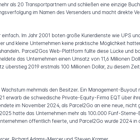
 mehr als 20 Transportpartnern und schließen eine einzige Bu
gsverfolgung im Namen des Versenders und macht direkte Vert
 einfach. Im Jahr 2001 boten große Kurierdienste wie UPS u
er und kleine Unternehmen keine praktische Möglichkeit hatt
zuhandeln. Parcel2Gos Web-Plattform füllte diese Lücke und 
ldete das Unternehmen einen Umsatz von 11,6 Millionen Dollar
atz überstieg 2019 erstmals 100 Millionen Dollar, zu diesem Ze
 Wachstum mehrmals den Besitzer. Ein Management-Buyout mi
2021 erwarb die schwedische Private-Equity-Firma EQT über i
 endete im November 2024, als Parcel2Go an eine neue, nicht
g 2025 hatte das Unternehmen mehr als 100.000 Fünf-Sterne-
 Unternehmen öffentlich feierte, und Parcel2Go wurde 2024 in 
rcer, Richard Adams-Mercer und Steven Kramer