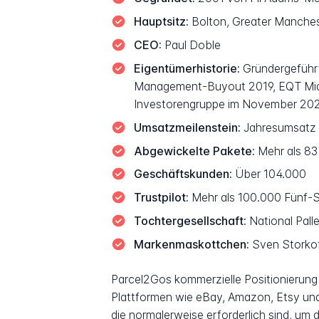
Hauptsitz:
Bolton, Greater Manches
CEO:
Paul Doble
Eigentümerhistorie:
Gründergeführt
Management-Buyout 2019, EQT Mid 
Investorengruppe im November 20
Umsatzmeilenstein:
Jahresumsatz ü
Abgewickelte Pakete:
Mehr als 83 
Geschäftskunden:
Über 104.000
Trustpilot:
Mehr als 100.000 Fünf-S
Tochtergesellschaft:
National Pall
Markenmaskottchen:
Sven Storkoff
Parcel2Gos kommerzielle Positionierung
Plattformen wie eBay, Amazon, Etsy und
die normalerweise erforderlich sind, um 