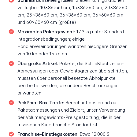
Schließfachzellengrößen:
Sieben Konfigurationen
verfügbar: 10×36×40 cm, 15×36×60 cm, 20×36×60
cm, 25×36×60 cm, 36×36×60 cm, 36×60×60 cm
und 60×60×60 cm (größte)
Maximales Paketgewicht:
17,3 kg unter Standard-
Integrationsbedingungen; einige
Händlervereinbarungen wandten niedrigere Grenzen
von 10 kg oder 15 kg an
Übergroße Artikel:
Pakete, die Schließfachzellen-
Abmessungen oder Gewichtsgrenzen überschritten,
mussten über personell besetzte Abholpunkte
bearbeitet werden, die andere Beschränkungen
anwandten
PickPoint Box-Tarife:
Berechnet basierend auf
Paketabmessungen und Zielort, unter Verwendung
der Volumengewichts-Preisgestaltung, die in der
russischen Kurierbranche Standard ist
Franchise-Einstiegskosten:
Etwa 12.000 $